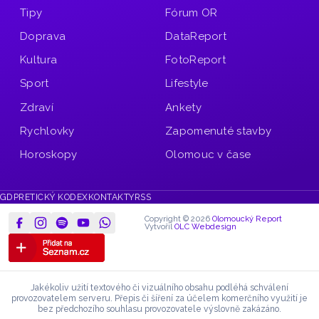
Tipy
Fórum OR
Doprava
DataReport
Kultura
FotoReport
Sport
Lifestyle
Zdraví
Ankety
Rychlovky
Zapomenuté stavby
Horoskopy
Olomouc v čase
GDPR
ETICKÝ KODEX
KONTAKTY
RSS
Copyright © 2026
Olomoucký Report
Vytvořil
OLC Webdesign
Jakékoliv užití textového či vizuálního obsahu podléhá schválení
provozovatelem serveru.
Přepis či šíření za účelem komerčního využití je
bez předchozího souhlasu provozovatele výslovně zakázáno.