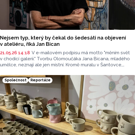
Nejsem typ, který by čekal do šedesáti na objevení
v ateliéru, říká Jan Bican
21.05.26 14:18
V e-mailovém podpisu má motto "měním svět
v chodící galerii." Tvorbu Olomoučáka Jana Bicana, mladého
umělce, neznají ale jen místní. Kromě muralu v Šantovce,
současné výstavě v kavárně Pikola, nebo kolaboracím
se značkami jako je Puma, hotelová síť Almanac nebo Bocuse
Společnost
Reportáže
d'Or a Oraculum, jej pomalu poznává celý svět. Přečtěte
si rozhovor, který je součástí nového seriálu s názvem
Za dveřmi umělce.