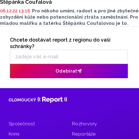
Štěpánka Coufalová
06.12.22 13:16
Pro někoho umění, radost a pro jiné zbytečné
zohyzdění kůže nebo potencionální ztráta zaměstnání. Pro
mladou malířku a tatérku Štěpánku Coufalovou je to
něco víc. Součást života a full time job. Ve svém malém
Seriály
studiu v Olomouci se podepisuje lidem na kůži už něco
Chcete dostávat report z regionu do vaší
Odběr newsletteru
málo přes rok. Tetování samotnému se ale věnuje už od
schránky?
roku 2016. Jaký je její příběh?
Odebírat
Společnost
Rozhovory
Krimi
Reportáže