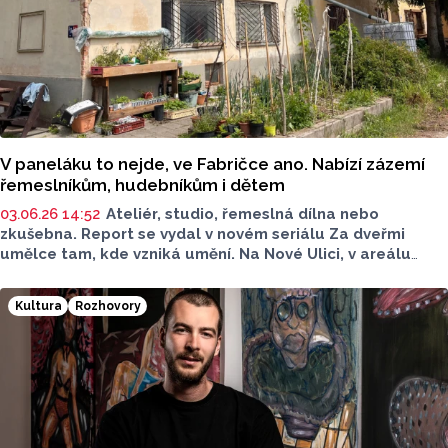
V paneláku to nejde, ve Fabričce ano. Nabízí zázemí
řemeslníkům, hudebníkům i dětem
03.06.26 14:52
Ateliér, studio, řemeslná dílna nebo
zkušebna. Report se vydal v novém seriálu Za dveřmi
umělce tam, kde vzniká umění. Na Nové Ulici, v areálu
cihelny, se jedno takové místo nachází, i když by vás
to nejspíš nenapadlo. Vítejte v prostoru s názvem
Kultura
Rozhovory
Fabricka.