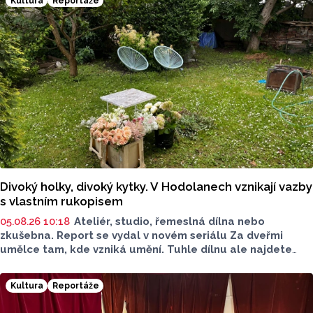
Kultura
Reportáže
Divoký holky, divoký kytky. V Hodolanech vznikají vazby
s vlastním rukopisem
05.08.26 10:18
Ateliér, studio, řemeslná dílna nebo
zkušebna. Report se vydal v novém seriálu Za dveřmi
umělce tam, kde vzniká umění. Tuhle dílnu ale najdete
venku. Na jedné zahradě v Hodolanech vznikají květinové
vazby floristek se značkou Divok
ý
.
Kultura
Reportáže