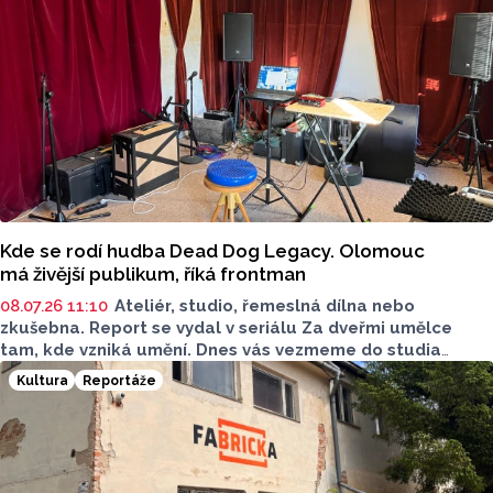
Kde se rodí hudba Dead Dog Legacy. Olomouc
má živější publikum, říká frontman
08.07.26 11:10
Ateliér, studio, řemeslná dílna nebo
zkušebna. Report se vydal v seriálu Za dveřmi umělce
tam, kde vzniká umění.
Dnes vás vezmeme do studia
a zkušebny kapely Dead Dog Legacy, kde mě provází
Kultura
Reportáže
frontman Tom
m
Proch
a
zka.