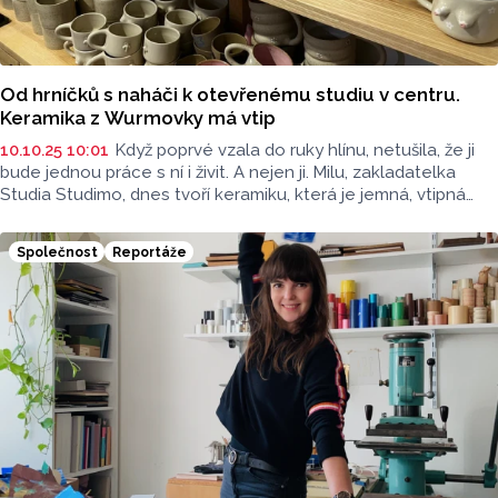
Od hrníčků s naháči k otevřenému studiu v centru.
Keramika z Wurmovky má vtip
10.10.25 10:01
Když poprvé vzala do ruky hlínu, netušila, že ji
bude jednou práce s ní i živit. A nejen ji. Milu, zakladatelka
Studia Studimo, dnes tvoří keramiku, která je jemná, vtipná
i důvěrná – stejně jako její příběh.
Společnost
Reportáže