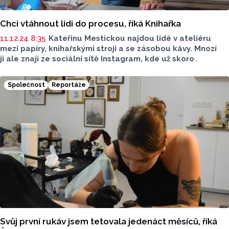
Chci vtáhnout lidi do procesu, říká Knihařka
11.12.24 8:35
Kateřinu Mestickou najdou lid
é
v ateli
é
ru
mezi papíry, knihařskými stroji a se zásobou kávy. Mnozí
ji ale znají ze sociální sítě Instagram, kde už
skoro
jedenáct
let pod značkou Knihařka mapuje svou cestu
a ukazuje, že knihařina je sexy, jak sama říká.
"
Tohle
Společnost
Reportáže
je moje knihařsk
é
studio, tady vyrábím
výrobky
a tady
učím knihařinu. Jsme v takov
é
mojí kuchyni, jako
v restauraci, na každ
é
m stole se dělá určitý
proces,
”
vysvětluje Kateřina Mestická, když mě vtahuje do sv
é
ho
olomouck
é
ho studia.
Svůj první rukáv jsem tetovala jedenáct měsíců, říká