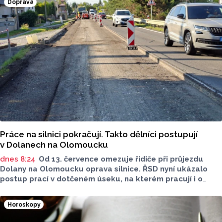
Doprava
Práce na silnici pokračují. Takto dělníci postupují
v Dolanech na Olomoucku
dnes 8:24
Od 13. července omezuje řidiče při průjezdu
Dolany na Olomoucku oprava silnice. ŘSD nyní ukázalo
postup prací v dotčeném úseku, na kterém pracují i o
víkendu. Stále zde platí kyvadlový provoz.
Horoskopy