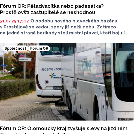
Fórum OR: Pětadvacítka nebo padesátka?
Prostějovští zastupitelé se neshodnou
31.07.25 17:42
O podobu nového plaveckého bazénu
v Prostějově se vedou spory již delší dobu. Zatímco
na jedné straně barikády stojí místní plavci, kteří bojují
za variantu s 50metrovými drahami, na té druhé stojí zase
vedení magistrátu, kteří prosazují 25metrovou variantu.
Společnost
Fórum OR
Jakou podobu bazénu by si ale přáli městští zastupitelé?
Report oslovil zástupce jednotlivých politických subjektů
s otázkou: "Jak by měl vypadat plánovaný plavecký
bazén? Co říkáte na aktuální situaci kolem něho?"
Odpovědi jsme zveřejnili v pořadí, v jakém je zastupitelé
zaslali.
Fórum OR: Olomoucký kraj zvyšuje slevy na jízdném.