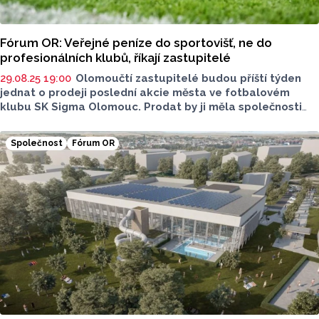
Fórum OR: Veřejné peníze do sportovišť, ne do
profesionálních klubů, říkají zastupitelé
29.08.25 19:00
Olomoučtí zastupitelé budou příští týden
jednat o prodeji poslední akcie města ve fotbalovém
klubu SK Sigma Olomouc. Prodat by ji měla společnosti
Sigma Sport, která od června vlastní všechny ostatní akcie
klubu. Pokud zastupitelé transakci schválí a následně
Společnost
Fórum OR
ji odsouhlasí i valná hromada klubu, ukončí Olomouc
mnohaletou majetkovou účast ve fotbalovém klubu.
Proto oslovil Report olomoucké zastupitele s otázkou:
"Měla by se města angažovat ve sportovních klubech?
Proč?" Odpovědi jsou zveřejněna v pořadí, v jakém
je zastupitelé zaslali.