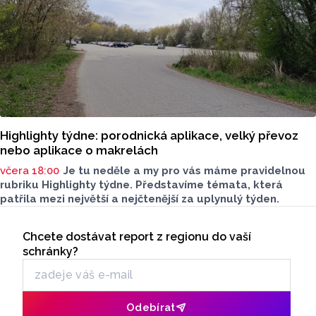
Highlighty týdne: porodnická aplikace, velký převoz
nebo aplikace o makrelách
včera 18:00
Je tu neděle a my pro vás máme pravidelnou
rubriku Highlighty týdne. Představíme témata, která
patřila mezi největší a nejčtenější za uplynulý týden.
Seriály
Chcete dostávat report z regionu do vaší
Odběr newsletteru
schránky?
Odebírat