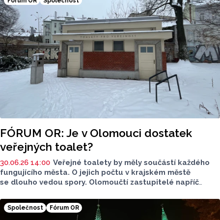
Fórum OR
Společnost
FÓRUM OR: Je v Olomouci dostatek
veřejných toalet?
30.06.26 14:00
Veřejné toalety by měly součástí každého
fungujícího města. O jejich počtu v krajském městě
se dlouho vedou spory. Olomoučtí zastupitelé napříč
politickým spektrem v dnešním Fóru OR řeší celkovou
situaci a jejich počet. Zastupitelům jsme položili 2 otázky:
Společnost
Fórum OR
Jak nahlížíte na situaci a počet veřejných toalet ve městě?