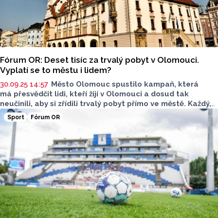
Fórum OR: Deset tisíc za trvalý pobyt v Olomouci.
Vyplatí se to městu i lidem?
30.09.25 14:57
Město Olomouc spustilo kampaň, která
má přesvědčit lidi, kteří žijí v Olomouci a dosud tak
neučinili, aby si zřídili trvalý pobyt přímo ve městě. Každý,
kdo se do konce prosince 2025 přihlásí, získá od radnice
Sport
Fórum OR
deset tisíc korun. Radnice si od kroku slibuje víc než jen
vyšší příjmy. Co si o tom ale myslí další zastupitelé? Report
položil vybraným zastupitelům anketní otázku "Jak
vnímáte příspěvek 10 tisíc za přihlášení trvalého bydliště
v Olomouci?" Odpovědi jsou seřazeny tak, jak je oslovení
zastupitelé poslali.