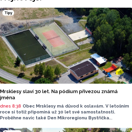
Tipy
Mrsklesy slaví 30 let. Na pódium přivezou známá
jména
dnes 8:38
Obec Mrsklesy má důvod k oslavám. V letošním
roce si totiž připomíná už 30 let své samostatnosti.
Proběhne navíc také Den Mikroregionu Bystřička.
Nachystaný je bohatý program, cyklovýlet, nebude chybět
ani spousta hudebních vystoupení.