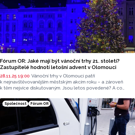
v jakém je zastupitelé zaslali.
Fórum OR: Jaké mají být vánoční trhy 21. století?
Zastupitelé hodnotí letošní advent v Olomouci
28.11.25 19:00
Vánoční trhy v Olomouci patří
k nejnavštěvovanějším městským akcím roku – a zároveň
k těm nejvíce diskutovaným. Jsou letos povedené? A co
od nich očekávat do budoucna? Oslovili jsme olomoucké
zastupitele s otázkou, jak hodnotí současný ročník a jak
Společnost
Fórum OR
by podle nich měly vypadat vánoční trhy 21. století. Odpovědi
jsou zveřejněny v pořadí, v jakém je zastupitelé zaslali.