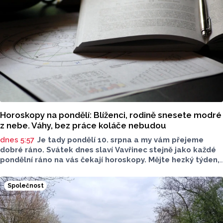
Horoskopy na pondělí: Blíženci, rodině snesete modré
z nebe. Váhy, bez práce koláče nebudou
dnes 5:57
Je tady pondělí 10. srpna a my vám přejeme
dobré ráno. Svátek dnes slaví Vavřinec stejně jako každé
pondělní ráno na vás čekají horoskopy. Mějte hezký týden,
ať se vám daří.
Společnost