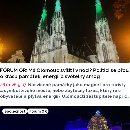
Přispěla by osvěta ohledně veřejných toalet turismu (v
době pořádání velkých akcí)? Odpovědi jsme zveřejnili
v pořadí, v jakém je zastupitelé zaslali.
FÓRUM OR: Má Olomouc svítit i v noci? Politici se přou
o krásu památek, energii a světelný smog
26.01.26 9:07
Nasvícené památky jako magnet pro turisty
a symbol živého města, nebo zbytečný luxus, který ruší
obyvatele a plýtvá energií? Olomoučtí zastupitelé napříč
politickým spektrem v dnešním Fóru OR řeší, kdy, jak a zda
vůbec má město svítit na své historické dominanty.
Společnost
Fórum OR
Zastupitelům jsme položili otázku: "Měly by být památky
ve městě nasvícené i v nočních hodinách, kdy kolem nich
nikdo nechodí? Proč?" Odpovědi jsme zveřejnili v pořadí,