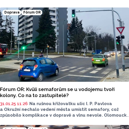
zamyslet se nad tím, co by tato místa mohla nabídnout
víc. Olomoucký Report se olomouckých zastupitelů: "Co
Doprava
Fórum OR
podle vás chybí našim parkům a veřejným prostranstvím?"
Odpovědi jsme zveřejnili v pořadí, jak je zastupitelé
zaslali.
Fórum OR: Kvůli semaforům se u vodojemu tvoří
kolony. Co na to zastupitelé?
31.01.25 11:26
Na rušnou křižovatku ulic I. P. Pavlova
a Okružní nechalo vedení města umístit semafory, což
způsobilo komplikace v dopravě a vlnu nevole. Olomoucký
Report zastupitele oslovil s otázkou "
Jak hodnotíte
rozhodnutí o zavedení semaforů na křižovatce I.P. Pavlova