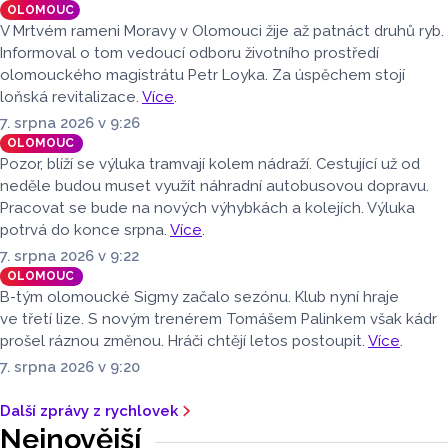
OLOMOUC
na konec bikesharingových služeb v Olomouci?
" Odpovědi
V Mrtvém rameni Moravy v Olomouci žije až patnáct druhů ryb.
jsme zveřejnili v pořadí, v jakém je zastupitelé zaslali.
Informoval o tom vedoucí odboru životního prostředí
olomouckého magistrátu Petr Loyka. Za úspěchem stojí
loňská revitalizace.
Více
.
7. srpna 2026 v 9:26
OLOMOUC
Pozor, blíží se výluka tramvají kolem nádraží. Cestující už od
neděle budou muset využít náhradní autobusovou dopravu.
Pracovat se bude na nových výhybkách a kolejích. Výluka
potrvá do konce srpna.
Více
.
7. srpna 2026 v 9:22
OLOMOUC
B-tým olomoucké Sigmy začalo sezónu. Klub nyní hraje
ve třetí lize. S novým trenérem Tomášem Palinkem však kádr
prošel ráznou změnou. Hráči chtějí letos postoupit.
Více
.
7. srpna 2026 v 9:20
Další zprávy z rychlovek
Nejnovější