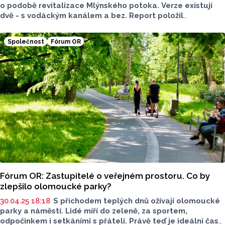
o podobě revitalizace Mlýnského potoka. Verze existují
dvě - s vodáckým kanálem a bez. Report položil
olomouckým zastupitelům otázku: "K jaké variantě
revitalizace Mlýnského potoka se přikláníte?" Odpovědi
Společnost
Fórum OR
jsou zveřejněny v pořadí, v jakém je zastupitelé zaslali.
Fórum OR: Zastupitelé o veřejném prostoru. Co by
zlepšilo olomoucké parky?
30.04.25 18:18
S příchodem teplých dnů ožívají olomoucké
parky a náměstí. Lidé míří do zeleně, za sportem,
odpočinkem i setkáními s přáteli. Právě teď je ideální čas