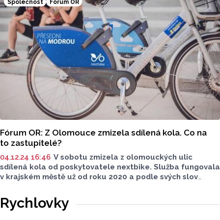
Společnost
Fórum OR
a Okružní?
" Odpovědi jsme zveřejnili v pořadí, v jakém
je zastupitelé zaslali.
Fórum OR: Z Olomouce zmizela sdílená kola. Co na
to zastupitelé?
04.12.24 16:46
V sobotu zmizela z olomouckých ulic
sdílená kola od poskytovatele nextbike. Služba fungovala
v krajském městě už od roku 2020 a podle svých slov
skončila kvůli nedostatečné podpoře sdílené mobility
a radnice. Následně vznikla myšlenka, že magistrát
Rychlovky
zavede vlastní sdílenou dopravu. Olomoucký Report
položil městským zastupitelům otázku "
Co říkáte