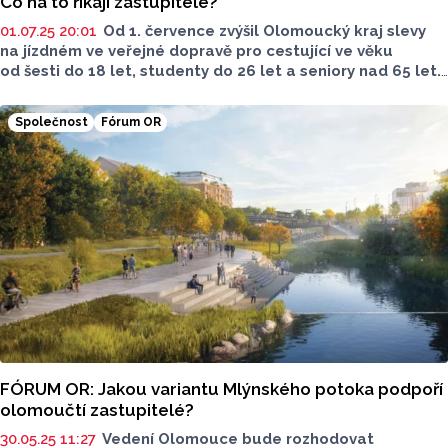
Co na to říkají zastupitelé?
01.07.25 20:01
Od 1. července zvýšil Olomoucký kraj slevy
na jízdném ve veřejné dopravě pro cestující ve věku
od šesti do 18 let, studenty do 26 let a seniory nad 65 let.
Původně byla sleva 50 procent, zastupitelé na posledním
zasedání odhlasovali navýšení na 75 procent. Hlasování
Společnost
Fórum OR
se zúčastnilo celkem 50 zastupitelů, přičemž proti návrhu
hlasovaly pouze kluby Starostové pro Olomoucký kraj
a Spojenci24. Ve Fóru, tentokrát z Olomouckého kraje,
Report položil vybraným zastupitelům z každého klubu
otázku: "Jak hodnotíte rozhodnutí krajské rady zvýšit slevy
na jízdné pro studenty a seniory? A co to podle Vás může
znamenat?" Odpovědi jsou zveřejněny v pořadí, v jakém
je zastupitelé zaslali.
FÓRUM OR: Jakou variantu Mlýnského potoka podpoří
olomoučtí zastupitelé?
30.05.25 11:27
Vedení Olomouce bude rozhodovat