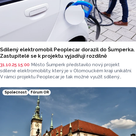
Sdílený elektromobil Peoplecar dorazil do Šumperka.
Zastupitelé se k projektu vyjadřují rozdílně
31.10.25 15:00
Město Šumperk představilo nový projekt
sdílené elektromobility, který je v Olomouckém kraji unikátní.
V rámci projektu Peoplecar je tak možné využít sdílený
elektromobil, který se dá zarezervovat skrze mobilní aplikaci.
Občané si tak mohou auto vypůjčit za poplatek 100 korun
Společnost
Fórum OR
na hodinu. Report vyzpovídal šumperské zastupitele, co si
o záměru myslí. Vybraným politikům tak zaslal otázku: "Jak
vnímáte zavedení carsharingu v Šumperku? Využil(a) byste
osobně službu?" Otázky jsou řazeny tak, jak je jednotliví
zastupitelé zaslali.