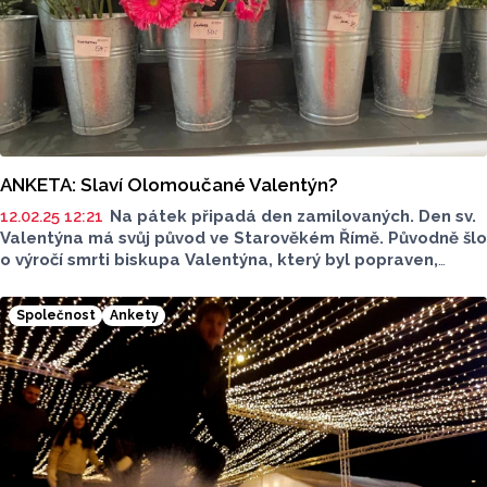
ANKETA: Slaví Olomoučané Valentýn?
12.02.25 12:21
Na pátek připadá den zamilovaných. Den sv.
Valentýna má svůj původ ve Starověkém Římě. Původně šlo
o výročí smrti biskupa Valentýna, který byl popraven,
protože i přes zákaz císaře uzavíral sňatky vojáků. Dnes
je tento den spíše vnímán jako komerční americký svátek.
Společnost
Ankety
Ptali jsme se Olomoučanů, jaký k němu mají vztah a jestli
tento svátek slaví.