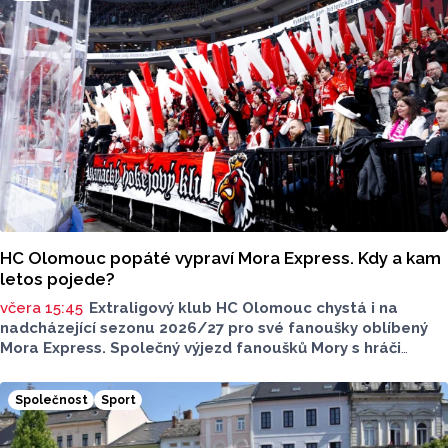
HC Olomouc popáté vypraví Mora Express. Kdy a kam
letos pojede?
včera 15:45
Extraligový klub HC Olomouc chystá i na
nadcházející sezonu 2026/27 pro své fanoušky oblíbený
Mora Express. Společný výjezd fanoušků Mory s hráči
speciální vlakovou soupravou se uskuteční v sobotu 24.
října. Stejně jako roky předtím, tak i letos bude cílovou
Společnost
Sport
destinací pražská Libeň, kde kohouti vyzvou v O2 aréně
Spartu Praha.