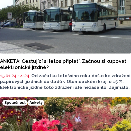
ANKETA: Cestující si letos připlatí. Začnou si kupovat
elektronické jízdné?
15.01.24 14:24
Od začátku letošního roku došlo ke zdražení
papírových jízdních dokladů v Olomouckém kraji o 15 %.
Elektronické jízdné toto zdražení ale nezasáhlo. Zajímalo
nás, jaký názor na to mají cestující. Kupují si papírové
jízdenky, nebo elektronické? Jak moc se jich zdražení
Společnost
Ankety
dotkne? Donutí je navýšení cen ke kupování jízdenek přes
mobil? Ptali jsme se přímo cestujících
.