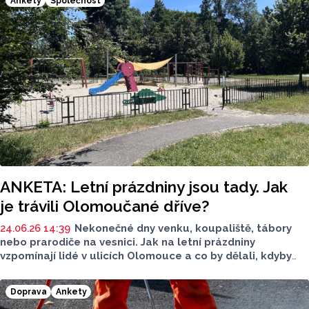
Ankety
Společnost
ANKETA: Letní prázdniny jsou tady. Jak
je trávili Olomoučané dříve?
24.06.26 14:39
Nekonečné dny venku, koupaliště, tábory
nebo prarodiče na vesnici. Jak na letní prázdniny
vzpomínají lidé v ulicích Olomouce a co by dělali, kdyby
jim někdo dnes věnoval dva měsíce volna?
Doprava
Ankety