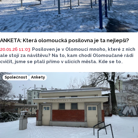
ANKETA: Která olomoucká posilovna je ta nejlepší?
20.01.26 11:03
Posiloven je v Olomouci mnoho, které z nich
ale stojí za návštěvu? Na to, kam chodí Olomoučané rádi
cvičit, jsme se ptali přímo v ulicích města. Kde se to
vyplatí studentům a kde si člověk naopak připlatí, ale
zato si užije i prvotřídní wellness? Přečtěte si naši anketu.
Společnost
Ankety