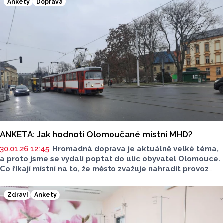
Ankety
Doprava
ANKETA: Jak hodnotí Olomoučané místní MHD?
30.01.26 12:45
Hromadná doprava je aktuálně velké téma,
a proto jsme se vydali poptat do ulic obyvatel Olomouce.
Co říkají místní na to, že město zvažuje nahradit provoz
z Hlavního nádraží do Pavloviček elektrobusy? Jezdí
častěji autobusem nebo tramvají a jak jsou s hromadnou
Zdraví
Ankety
dopravou spokojení?