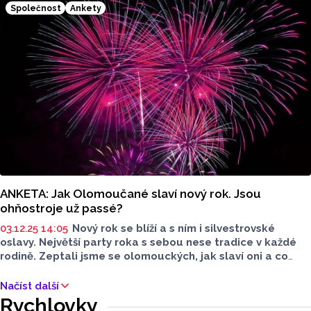
Společnost
Ankety
ANKETA: Jak Olomoučané slaví nový rok. Jsou
ohňostroje už passé?
03.12.25 14:05
Nový rok se blíží a s ním i silvestrovské
oslavy. Největší party roka s sebou nese tradice v každé
rodině. Zeptali jsme se olomouckých, jak slaví oni a co
by chtěli změnit. Získává si světelná show více pozornosti
než ohňostroje?
Načíst další
Rychlovky