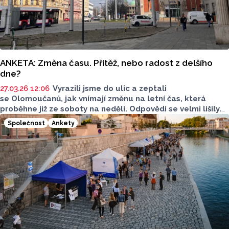
ANKETA: Změna času. Přítěž, nebo radost z delšího
dne?
27.03.26 12:06
Vyrazili jsme do ulic a zeptali
se Olomoučanů, jak vnímají změnu na letní
čas, která
proběhne již ze soboty na neděli. Odpovědi se velmi lišily.
Někdo nepociťuje změnu vůbec, pro jiné je však velmi
Společnost
Ankety
obtížná.