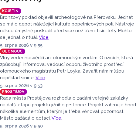
KOJETÍN
Bronzový poklad objevili archeologové na Přerovsku. Jednat
se má o depot náležející kultuře popelnicových polí. Nástroje
někdo úmyslně poškodil před více než třemi tisíci lety. Mohlo
se jednat o rituál.
Více
.
5. srpna 2026 v 9:55
OLOMOUC
Vlny veder nesvědčí ani olomouckým vodám. O rizicích, která
způsobují, informoval vedoucí odboru životního prostředí
olomouckého magistrátu Petr Loyka. Zavařit nám můžou
například sinice.
Více
.
5. srpna 2026 v 9:53
PROSTĚJOV
Rada města Prostějova rozhodla o zadání veřejné zakázky
na další etapu projektu jižního prstence. Projekt zahrnuje hned
několika elementům, kterým je třeba věnovat pozornost.
Město zažádá o dotaci.
Více
.
5. srpna 2026 v 9:50