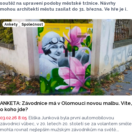
soutěž na upravení podoby městské tržnice. Návrhy
mohou architekti městu zasílat do 31. března. Ve hře je i
park se skateboardovými prvky. Ptali jsme
se Olomoučanů, co na to říkají a co by uvítali oni sami.
Ankety
Společnost
ANKETA: Závodnice má v Olomouci novou malbu. Víte,
o koho jde?
03.02.26 8:05
Eliška Junková byla první automobilovou
závodnicí vůbec, v 20. letech 20. století se za volantem směle
mohla rovnat nejlepším mužským závodníkům na světě.