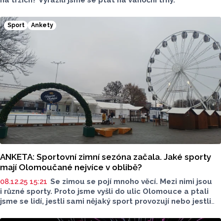
Sport
Ankety
ANKETA: Sportovní zimní sezóna začala. Jaké sporty
mají Olomoučané nejvíce v oblibě?
08.12.25 15:21
Se zimou se pojí mnoho věcí. Mezi nimi jsou
i různé sporty. Proto jsme vyšli do ulic Olomouce a ptali
jsme se lidí, jestli sami nějaký sport provozují nebo jestli
alespoň sledují výkony sportovců z pohodlí domova.