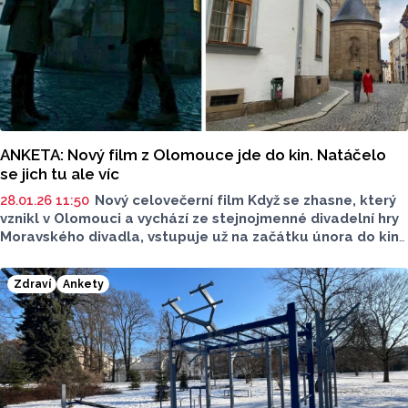
ANKETA: Nový film z Olomouce jde do kin. Natáčelo
se jich tu ale víc
28.01.26 11:50
Nový celovečerní film Když se zhasne, který
vznikl v Olomouci a vychází ze stejnojmenné divadelní hry
Moravského divadla, vstupuje už na začátku února do kin.
V Olomouci se ale natáčely i jiné filmy a seriály než ten
s názvem Když se zhasne. Jaké z nich znají obyvatelé
Zdraví
Ankety
Olomouce? Za odpověďmi jsme se vydali do ulic.