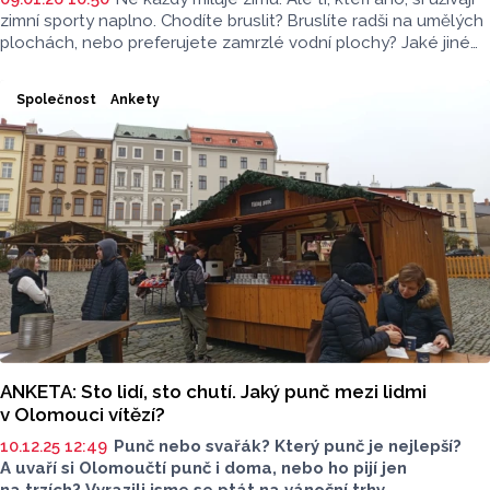
zimní sporty naplno. Chodíte bruslit? Bruslíte radši na umělých
plochách, nebo preferujete zamrzlé vodní plochy? Jaké jiné
zimní sporty máte rádi? Na to jsme se ptali v olomouckých
ulicích.
Společnost
Ankety
ANKETA: Sto lidí, sto chutí. Jaký punč mezi lidmi
v Olomouci vítězí?
10.12.25 12:49
Punč nebo svařák? Který punč je nejlepší?
A uvaří si Olomoučtí punč i doma, nebo ho pijí jen
na trzích? Vyrazili jsme se ptát na vánoční trhy.