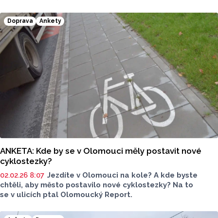
Málokdo však, ví, že byla olomouckou rodačkou. Město pro
ni nemá žádné pamětní místo, které by tuto skutečnost
Doprava
Ankety
zvěčňovalo. Ví Olomoučané, kdo vůbec Eliška Junková byla
a zasloužila by si podle nich v Olomouci nějakou připomínku?
Na to jsme se ptali v ulicích.
ANKETA: Kde by se v Olomouci měly postavit nové
cyklostezky?
02.02.26 8:07
Jezdíte v Olomouci na kole? A kde byste
chtěli, aby město postavilo nové cyklostezky? Na to
se v ulicích ptal Olomoucký Report.