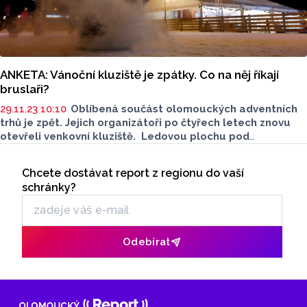
ANKETA: Vánoční kluziště je zpátky. Co na něj říkají
bruslaři?
29.11.23 10:10
Oblíbená součást olomouckých adventních
trhů je zpět. Jejich organizátoři po čtyřech letech znovu
otevřeli venkovní kluziště. Ledovou plochu pod
vyhlídkovým kolem na tržnici denně využívají stovky
Seriály
bruslařů. Jsou to začátečníci, nebo mezi nimi najdeme
Chcete dostávat report z regionu do vaší
Odběr newsletteru
i ostřílené matadory? Jak jsou s kluzištěm spokojení
schránky?
a chodí bruslit i někam jinam? Na to se jich Olomoucký
Report zeptal přímo na ledě.
Odebírat