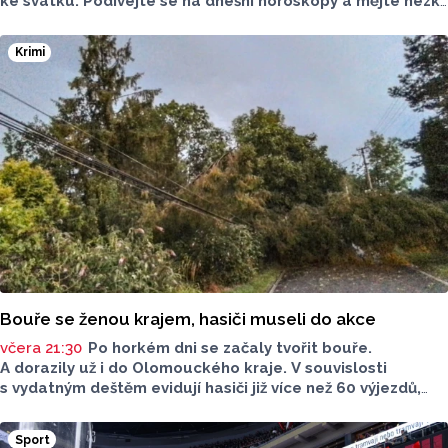
ke svátku. Podívejte se na dnešní horoskopy a mějte hezký
den.
Krimi
Bouře se ženou krajem, hasiči museli do akce
včera 21:30
Po horkém dni se začaly tvořit bouře.
A dorazily už i do Olomouckého kraje. V souvislosti
s vydatným deštěm evidují hasiči již více než 60 výjezdů,
nejvíce na Šumpersku. Hasičský záchranný sbor (HZS)
Olomouckého kraje o tom informoval na sociálních sítích.
Sport