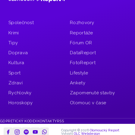
Společnost
Rozhovory
Krimi
Reportáže
Tipy
Fórum OR
Doprava
DataReport
Kultura
FotoReport
Sport
Lifestyle
Zdraví
Ankety
Rychlovky
Zapomenuté stavby
Horoskopy
Olomouc v čase
GDPR
ETICKÝ KODEX
KONTAKTY
RSS
Copyright © 2026
Olomoucký Report
Vytvořil
OLC Webdesign