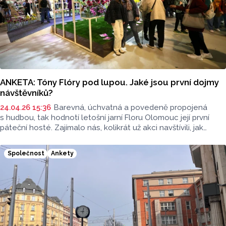
ANKETA: Tóny Flóry pod lupou. Jaké jsou první dojmy
návštěvníků?
24.04.26 15:36
Barevná, úchvatná a povedeně propojená
s hudbou, tak hodnotí letošní jarní Floru Olomouc její první
páteční hosté. Zajímalo nás, kolikrát už akci navštívili, jak
hodnotí letošní nápad propojit květiny s hudbou, co je
na výstavě oslovilo, a co by naopak změnili. Přečtěte si první
Společnost
Ankety
dojmy přímo z místa dění!