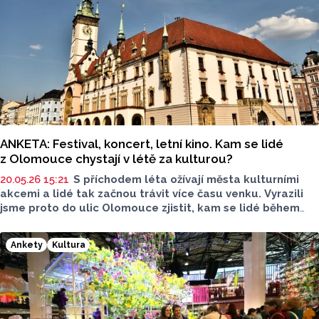
ANKETA: Festival, koncert, letní kino. Kam se lidé
z Olomouce chystají v létě za kulturou?
20.05.26 15:21
S příchodem léta ožívají města kulturními
akcemi a lidé tak začnou trávit více času venku. Vyrazili
jsme proto do ulic Olomouce zjistit, kam se lidé během
léta chystají a které akce doporučují.
Ankety
Kultura