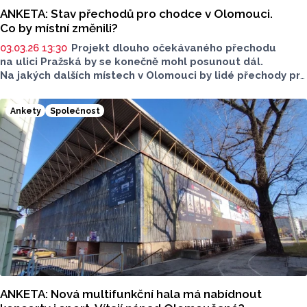
ANKETA: Stav přechodů pro chodce v Olomouci.
Co by místní změnili?
03.03.26 13:30
Projekt dlouho očekávaného přechodu
na ulici Pražská by se konečně mohl posunout dál.
Na jakých dalších místech v Olomouci by lidé přechody pro
chodce uvítali a co jim vadí na stávajících? To v ulicích
zjišťoval Olomoucký Report.
Ankety
Společnost
ANKETA: Nová multifunkční hala má nabídnout