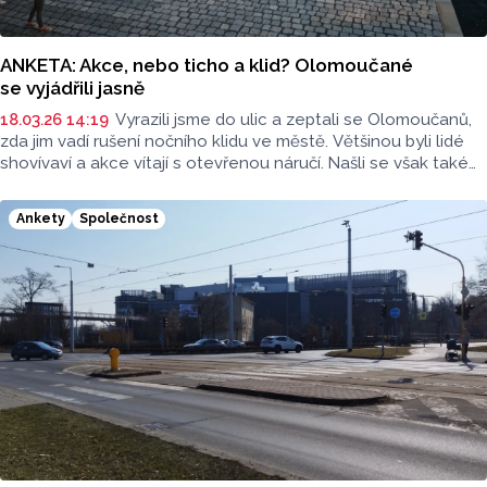
ANKETA: Akce, nebo ticho a klid? Olomoučané
se vyjádřili jasně
18.03.26 14:19
Vyrazili jsme do ulic a zeptali se Olomoučanů,
zda jim vadí rušení nočního klidu ve městě. Většinou byli lidé
shovívaví a akce vítají s otevřenou náručí. Našli se však také
občané, kterým hluk komplikuje život.
Ankety
Společnost