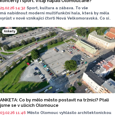
koncerty i sport. Vítají nápad Olomoučané?
25.02.26 14:32
Sport, kultura a zábava. To vše
má nabídnout moderní multifunkční hala, která by měla
vyrůst v nově vznikající čtvrti Nová Velkomoravská. Co si
o projektu myslí místní? Na to jsme se ptali v ulicích
Olomouce.
Ankety
ANKETA: Co by mělo město postavit na tržnici? Ptali
jsme se v ulicích Olomouce
03.02.26 11:46
Město Olomouc vyhlásilo architektonickou