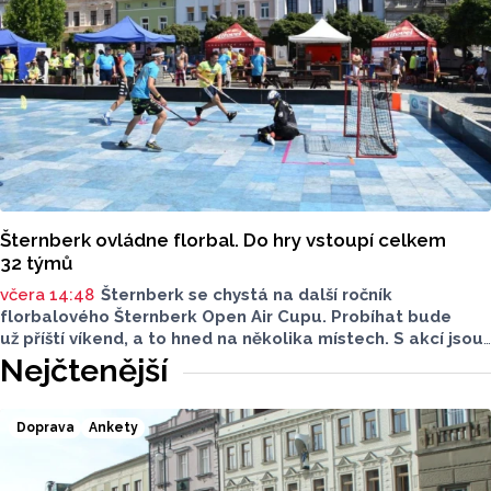
Šternberk ovládne florbal. Do hry vstoupí celkem
32 týmů
včera 14:48
Šternberk se chystá na další ročník
florbalového Šternberk Open Air Cupu. Probíhat bude
už příští víkend, a to hned na několika místech. S akcí jsou
spojené také dopravní uzavírky. Najdete mezi týmy svého
Nejčtenější
favorita?
Doprava
Ankety