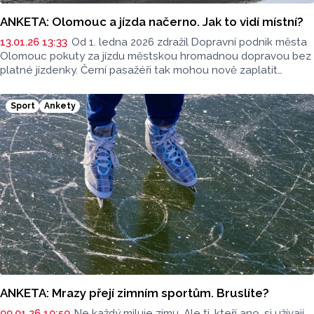
ANKETA: Olomouc a jízda načerno. Jak to vidí místní?
13.01.26 13:33
Od 1. ledna 2026 zdražil Dopravní podnik města
Olomouc pokuty za jízdu městskou hromadnou dopravou bez
platné jízdenky. Černí pasažéři tak mohou nově zaplatit
až 2500 korun, místo dosavadních 1500. Jezdí místní načerno?
A co říkají na novou výši pokut? To jsme zjišťovali v ulicích.
Sport
Ankety
ANKETA: Mrazy přejí zimním sportům. Bruslíte?
09.01.26 10:50
Ne každý miluje zimu. Ale ti, kteří ano, si užívají