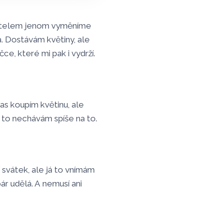
přítelem jenom vyměníme
a. Dostávám květiny, ale
e, které mi pak i vydrží.
as koupím květinu, ale
 to nechávám spíše na to.
 svátek, ale já to vnímám
ár udělá. A nemusí ani