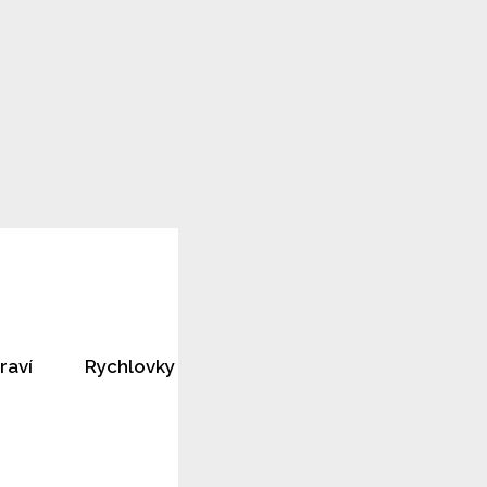
raví
Rychlovky
Horoskopy
Rozhovory