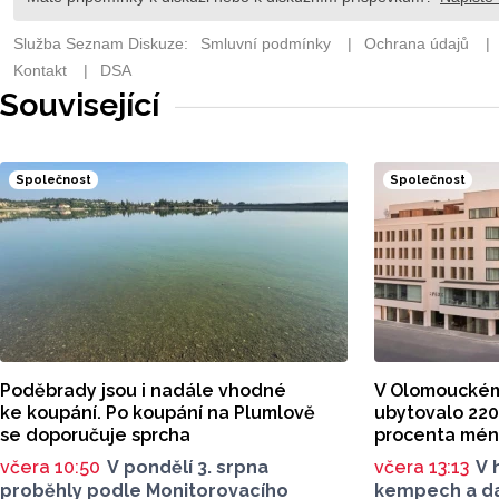
Související
Společnost
Společnost
Poděbrady jsou i nadále vhodné
V Olomouckém k
ke koupání. Po koupání na Plumlově
ubytovalo 220 
se doporučuje sprcha
procenta mé
včera 10:50
V pondělí 3. srpna
včera 13:13
V 
proběhly podle Monitorovacího
kempech a d