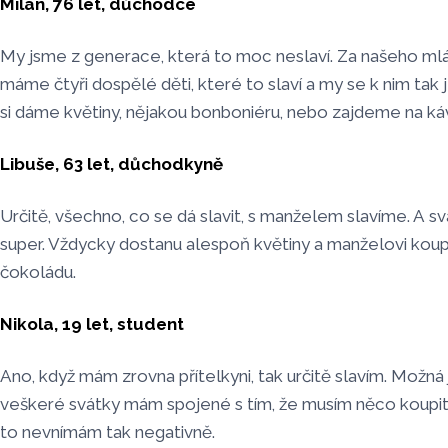
Milan, 76 let, důchodce
My jsme z generace, která to moc neslaví. Za našeho mlád
máme čtyři dospělé děti, které to slaví a my se k nim ta
si dáme květiny, nějakou bonboniéru, nebo zajdeme na kávu
Libuše, 63 let, důchodkyně
Určitě, všechno, co se dá slavit, s manželem slavíme. A s
super. Vždycky dostanu alespoň květiny a manželovi kou
čokoládu.
Nikola, 19 let,
student
Ano, když mám zrovna přítelkyni, tak určitě slavím. Možná 
veškeré svátky mám spojené s tím, že musím něco koupit 
to nevnímám tak negativně.