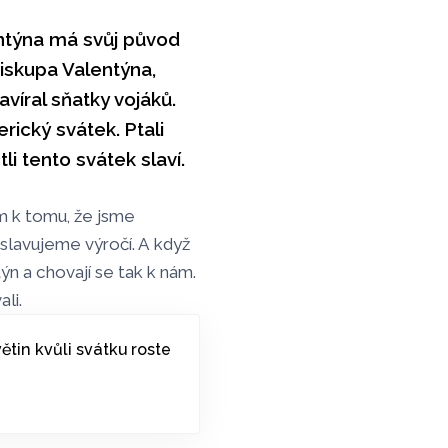
ntýna má svůj původ
iskupa Valentýna,
avíral sňatky vojáků.
ický svátek. Ptali
i tento svátek slaví.
m k tomu, že jsme
oslavujeme výročí. A když
týn a chovají se tak k nám.
li.
tin kvůli svátku roste