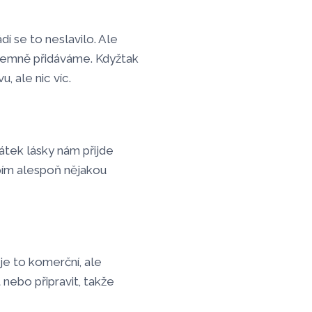
í se to neslavilo. Ale
k jemně přidáváme. Kdyžtak
, ale nic víc.
vátek lásky nám přijde
pím alespoň nějakou
je to komerční, ale
nebo připravit, takže