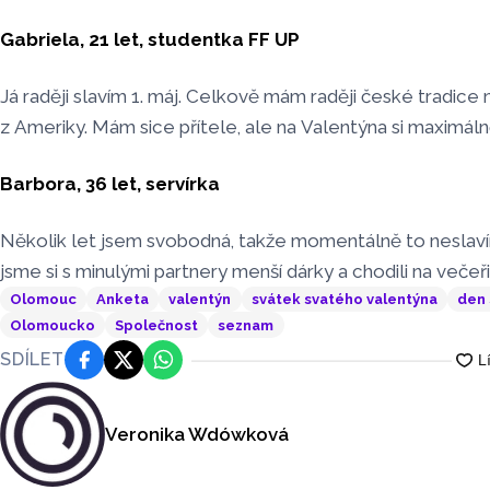
Gabriela, 21 let, studentka FF UP
Já raději slavím 1. máj. Celkově mám raději české tradice n
z Ameriky. Mám sice přítele, ale na Valentýna si maximál
Barbora, 36 let, servírka
Několik let jsem svobodná, takže momentálně to neslavím
jsme si s minulými partnery menší dárky a chodili na večeři
Olomouc
Anketa
valentýn
svátek svatého valentýna
den 
Olomoucko
Společnost
seznam
SDÍLET
Facebook
Platforma X
WhatsApp
Veronika Wdówková