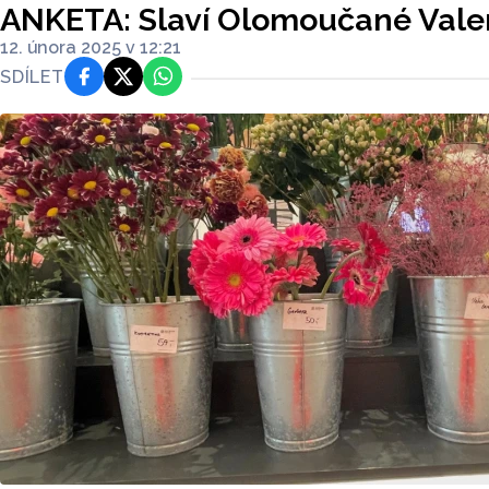
ANKETA: Slaví Olomoučané Vale
12. února 2025 v 12:21
SDÍLET
Facebook
Platforma X
WhatsApp