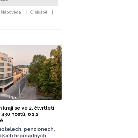
raji se ve 2. čtvrtletí
430 hostů, o 1,2
ně
hotelech, penzionech,
alších hromadných