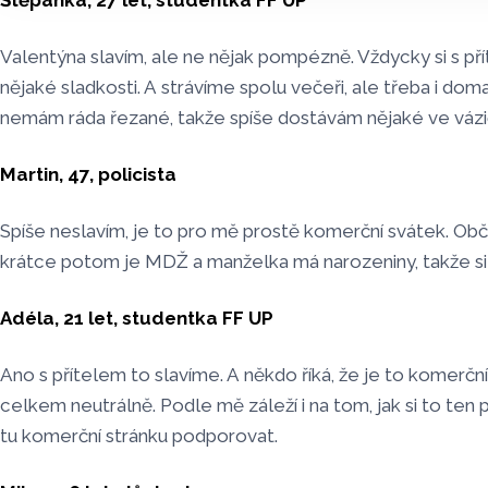
Štěpánka, 27 let, studentka FF UP
Valentýna slavím, ale ne nějak pompézně. Vždycky si s 
nějaké sladkosti. A strávíme spolu večeři, ale třeba i dom
nemám ráda řezané, takže spíše dostávám nějaké ve vázičc
Martin, 47, policista
Spíše neslavím, je to pro mě prostě komerční svátek. Obč
krátce potom je MDŽ a manželka má narozeniny, takže si
Adéla, 21 let, studentka FF UP
Ano s přítelem to slavíme. A někdo říká, že je to komerční
celkem neutrálně. Podle mě záleží i na tom, jak si to ten p
tu komerční stránku podporovat.