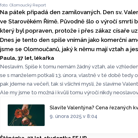
foto: Olomoucký Report
Na pátek připadá den zamilovaných. Den sv. Vale
ve Starověkém Římě. Původně šlo o výročí smrti b
který byl popraven, protože i přes zákaz císaře uz
Dnes je tento den spíše vnímán jako komerční amer
jsme se Olomoučanů, jaký k němu mají vztah a jestl
Paula, 37 let, lékařka
Neslavím. Spíše k tomu nemám žádný vztah, ale vzhlede
se s manželem potkali 13. února, vlastně v té době tedy 
pak jdeme na večeři, tak si všichni myslí, že slavíme Valen
Ale my jsme to možná i kvůli tomu výročí nikdy neoslavova
Slavíte Valentýna? Cena řezaných kvě
9. února 2025 v 8:04