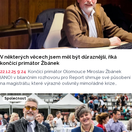
V některých věcech jsem měl být důraznější, říká
končící primátor Žbánek
22.12.25 9:24
Končící primátor Olomouce Miroslav Žbánek
(ANO) v bilančním rozhovoru pro Report shrnuje své působení
na magistrátu, které výrazně ovlivnily mimořádné krize
posledních let. Hovoří o hlavních prioritách svého mandátu,
realizovaných i nedotažených projektech, fungování koalice
Společnost
i o tom, jaké úkoly čekají jeho nástupkyni.