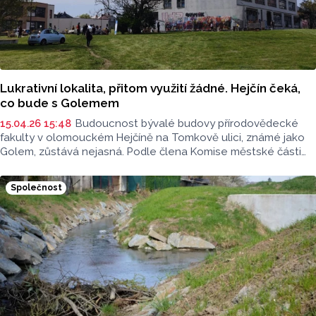
Lukrativní lokalita, přitom využití žádné. Hejčín čeká,
co bude s Golemem
15.04.26 15:48
Budoucnost bývalé budovy přírodovědecké
fakulty v olomouckém Hejčíně na Tomkově ulici, známé jako
Golem, zůstává nejasná. Podle člena Komise městské části
Hejčín Marka Zelenky chybí jasná vize, jak s jednou
z největších a nejlukrativnějších lokalit ve městě naložit.
Společnost
Několik nápadů už tu přitom bylo.