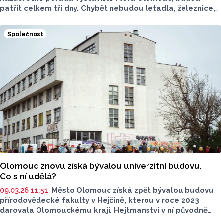
patřit celkem tři dny. Chybět nebudou letadla, železnice,
veteráni nebo závodní dráha. Report nabízí vstupenky
zdarma. Jak soutěžit? Stačí odpovědět na jednoduchou
Společnost
otázku.
Olomouc znovu získá bývalou univerzitní budovu.
Co s ní udělá?
09.03.26 11:51
Město Olomouc získá zpět bývalou budovu
přírodovědecké fakulty v Hejčíně, kterou v roce 2023
darovala Olomouckému kraji. Hejtmanství v ní původně
plánovalo vybudovat zázemí pro výuku dětí se speciálními