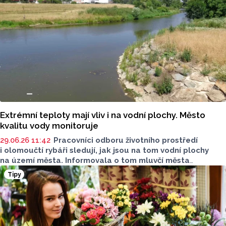
Extrémní teploty mají vliv i na vodní plochy. Město
kvalitu vody monitoruje
29.06.26 11:42
Pracovníci odboru životního prostředí
i olomoučtí rybáři sledují, jak jsou na tom vodní plochy
na území města. Informovala o tom mluvčí města
Olomouce Lenka Jedličková. Na kvalitu vody mají totiž
Tipy
dopad extrémní teploty, které Českou republiku
v posledních dnech sužují.