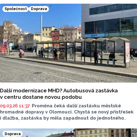
potřebami, nakonec se mu ale záměr nepodařilo
Společnost
Doprava
uskutečnit a budovu hodlalo využít jako depozitář.
Další modernizace MHD? Autobusová zastávka
v centru dostane novou podobu
09.03.26 11:37
Proměna čeká další zastávku městské
hromadné dopravy v Olomouci. Chystá se nový přístřešek
i dlažba, zastávka by měla zapadnout do jednotného
designu města. Stavební práce začnou v dubnu, zastávka
se tak dočasně přesune na jiná místa.
Doprava