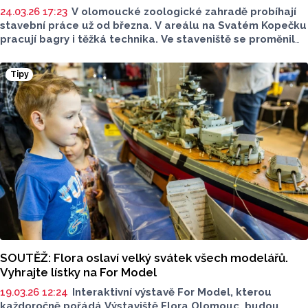
24.03.26 17:23
V olomoucké zoologické zahradě probíhají
stavební práce už od března. V areálu na Svatém Kopečku
pracují bagry i těžká technika. Ve staveniště se proměnil
i prostor vedle restaurace Archa, právě tam totiž unikátní
vzdělávací centrum s největším žraločím akváriem v zemi
Tipy
vyroste.
SOUTĚŽ: Flora oslaví velký svátek všech modelářů.
Vyhrajte lístky na For Model
19.03.26 12:24
Interaktivní výstavě For Model, kterou
každoročně pořádá Výstaviště Flora Olomouc, budou