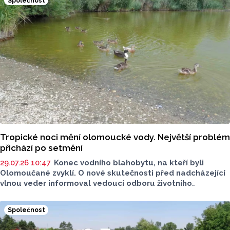
Společnost
Tropické noci mění olomoucké vody. Největší problém
přichází po setmění
29.07.26 10:47
Konec vodního blahobytu, na kteří byli
Olomoučané zvyklí. O nové skutečnosti před nadcházející
vlnou veder informoval vedoucí odboru životního
prostředí olomouckého magistrátu Petr Loyka. Podle něj
je důležité chránit každý vodní zdroj a při prohlubujícím
Společnost
se suchu řešit problémy stojatých i tekoucích vod.