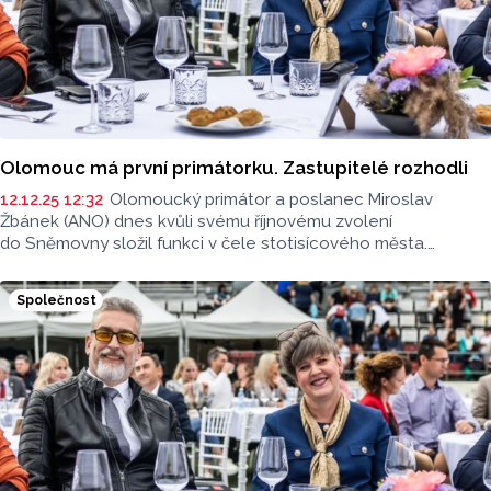
Olomouc má první primátorku. Zastupitelé rozhodli
12.12.25 12:32
Olomoucký primátor a poslanec Miroslav
Žbánek (ANO) dnes kvůli svému říjnovému zvolení
do Sněmovny složil funkci v čele stotisícového města.
Z postu odejde k 31. prosinci. Novou primátorkou
zastupitelstvo zvolilo dosavadní Žbánkovu náměstkyni
Společnost
Miroslavu Ferancovou (ANO), funkce se ujme 1. ledna. Stane
se první primátorkou v historii Olomouce. Žbánek byl
primátorem od listopadu 2018. Na personální změně
se dohodla radniční koalice složená z ANO, ProOlomouc,
Pirátů a spOLečně.