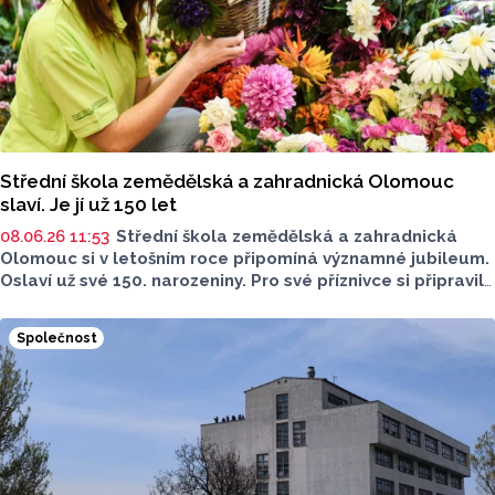
Střední škola zemědělská a zahradnická Olomouc
slaví. Je jí už 150 let
08.06.26 11:53
Střední škola zemědělská a zahradnická
Olomouc si v letošním roce připomíná významné jubileum.
Oslaví už své 150. narozeniny. Pro své příznivce si připravila
zajímavý kulturní program, proběhne už 20. června. Co na
vás čeká?
Společnost