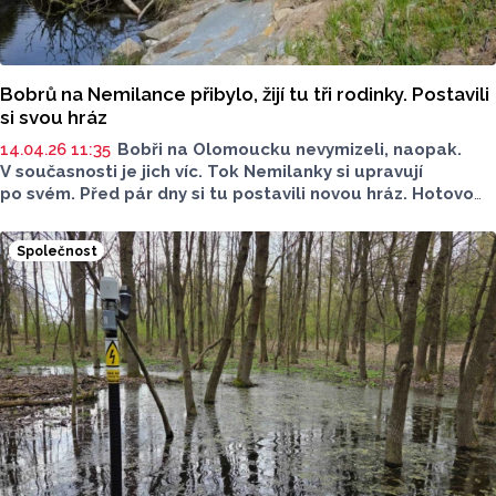
Bobrů na Nemilance přibylo, žijí tu tři rodinky. Postavili
si svou hráz
14.04.26 11:35
Bobři na Olomoucku nevymizeli, naopak.
V současnosti je jich víc. Tok Nemilanky si upravují
po svém. Před pár dny si tu postavili novou hráz. Hotovo
měli během pár hodin. Působí tu celkem tři bobří rodiny.
Společnost