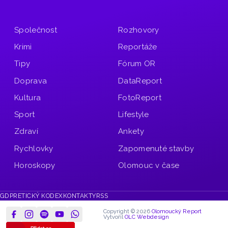
Společnost
Rozhovory
Krimi
Reportáže
Tipy
Fórum OR
Doprava
DataReport
Kultura
FotoReport
Sport
Lifestyle
Zdraví
Ankety
Rychlovky
Zapomenuté stavby
Horoskopy
Olomouc v čase
GDPR
ETICKÝ KODEX
KONTAKTY
RSS
Copyright © 2026
Olomoucký Report
Vytvořil
OLC Webdesign