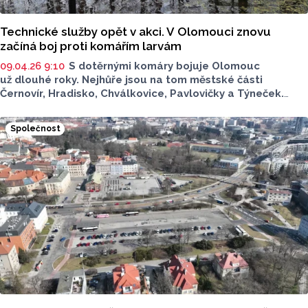
Technické služby opět v akci. V Olomouci znovu
začíná boj proti komářím larvám
09.04.26 9:10
S dotěrnými komáry bojuje Olomouc
už dlouhé roky. Nejhůře jsou na tom městské části
Černovír, Hradisko, Chválkovice, Pavlovičky a Týneček.
I letos má larvy zahubit šetrný bakteriální přípravek.
Aplikovali ho technické služby, řešení navrhnul odbor
Společnost
životního prostředí olomouckého magistrátu.