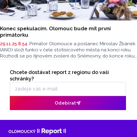
Konec spekulacím. Olomouc bude mít první
primátorku
29.11.25 8:54
Primátor Olomouce a poslanec Miroslav Žbánek
(ANO) složí funkci v čele stotisícového města na konci roku.
Rozhodl se po říjnovém zvolení do Sněmovny, do konce roku
zůstane kvůli přípravě rozpočtu města na příští rok. Žbánka
Seriály
na postu primátora od 1. ledna nahradí jeho dosavadní
Chcete dostávat report z regionu do vaší
Odběr newsletteru
náměstkyně Miroslava Ferancová (ANO). Novým členem
schránky?
městské rady se stane Tomáš Sýkora (ANO). Personální
změny, na kterých se dohodla radniční koalice složená z ANO,
ProOlomouc, Pirátů a spOLečně, projedná zastupitelstvo 12.
prosince. ČTK informaci získala z podkladů pro zastupitele.
Odebírat