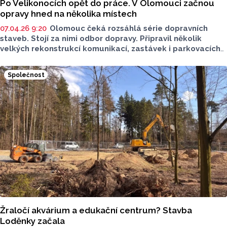
Po Velikonocích opět do práce. V Olomouci začnou
opravy hned na několika místech
07.04.26 9:20
Olomouc čeká rozsáhlá série dopravních
staveb. Stojí za nimi odbor dopravy. Připravil několik
velkých rekonstrukcí komunikací, zastávek i parkovacích
ploch. Hlavním cílem je proměna dopravní infrastruktury
i některých ulic. Některé projekty potrvají až do léta.
Společnost
Žraločí akvárium a edukační centrum? Stavba
Loděnky začala