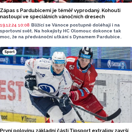
Zápas s Pardubicemi je téměř vyprodaný. Kohouti
nastoupí ve speciálních vánočních dresech
19.12.24 10:08
Blížící se Vánoce postupně doléhají i na
sportovní svět. Na hokejisty HC Olomouc dokonce tak
moc, že na předvánoční utkání s Dynamem Pardubice
vyjedou na led ve speciálních vánočních dresech. O zápas
28. kola hokejové extraligy je zájem i mezi fanoušky. Duel
Sport
Olomouce s Pardubicemi bude v neděli 22. prosince
sledovat zaplněná plecharéna.
První polovinu základní části Tipsport extraligy završí