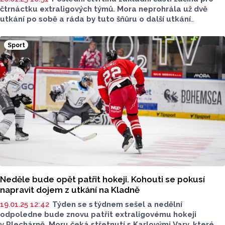
čtrnáctku extraligových týmů. Mora neprohrála už dvě
utkání po sobě a ráda by tuto šňůru o další utkání
prodloužila. Proti bude tentokrát Mladá Boleslav, která
ztratila postavení v nejlepší čtyřce Tipsport extraligy.
Sport
Hanáci budou naopak usilovat o to víc se vzdálit spodku
tabulky, pomoci má k tomu domácí prostředí. Zápas
na Zimním stadionu v Olomouci začne v 17 hodin.
Neděle bude opět patřit hokeji. Kohouti se pokusí
napravit dojem z utkání na Kladně
19.01.25 12:42
Týden se s týdnem sešel a nedělní
odpoledne bude znovu patřit extraligovému hokeji
v Plechárně. Moru čeká střetnutí s Karlovými Vary, které