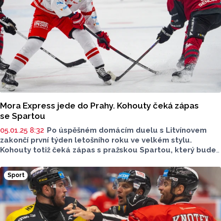
Mora Express jede do Prahy. Kohouty čeká zápas
se Spartou
05.01.25 8:32
Po úspěšném domácím duelu s Litvínovem
zakončí první týden letošního roku ve velkém stylu.
Kohouty totiž čeká zápas s pražskou Spartou, který bude
probíhat v rámci akce Mora Express. Hráči A týmu pojedou
v jedné vlakové soupravě o 15 vagonech společně s více
Sport
než 1 100 fanoušky. Předchozí dva Mora Expressy byly vždy
vítězné, a tak budeme doufat, že zápas s úvodním buly
v 16 hodin bude opět vítězný.