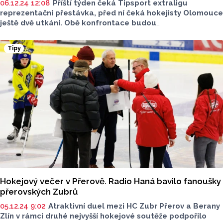
06.12.24 12:08
Příští týden čeká Tipsport extraligu
reprezentační přestávka, před ní čeká hokejisty Olomouce
ještě dvě utkání. Obě konfrontace budou
se západočeskými soupeři, tím prvním bude tým Energie
Karlovy Vary. Jak si povede Mora v dalším venkovním
Tipy
utkání, to zjistíme v pátek od 18 hodin, kdy zápas v KV
aréně začne.
Hokejový večer v Přerově. Radio Haná bavilo fanoušky
přerovských Zubrů
05.12.24 9:02
Atraktivní duel mezi HC Zubr Přerov a Berany
Zlín v rámci druhé nejvyšší hokejové soutěže podpořilo