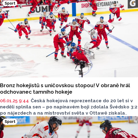
Sport
1:4. Třinec jsme v předchozím domácím utkání zdolali 2:0
a tak budeme věřit, že duel s úvodním buly v 17 hodin opět
dotáhneme do vítězného konce.
Bronz hokejistů s uničovskou stopou! V obraně hrál
odchovanec tamního hokeje
06.01.25 9:44
Česká hokejová reprezentace do 20 let si v
neděli splnila sen – po napínavém boji zdolala Švédsko 3:2
po nájezdech a na mistrovství světa v Ottawě získala
bronzové medaile. O úspěch naší dvacítky se postaral
Sport
i obránce Jakub Fibigr, odchovanec uničovského
mládežnického hokeje.