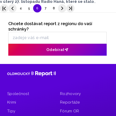
v úterý 27. listopadu Radio Haná, které se stalo
partnerem utkání. Přestože výsledek na ledě nebyl pro
4
5
6
7
8
domácí fanoušky příznivý (1:7), atmosféra v hale byla
Seriály
nezapomenutelná.
Chcete dostávat report z regionu do vaší
Odběr newsletteru
schránky?
Odebírat
Společnost
Rozhovory
Krimi
Reportáže
Tipy
Fórum OR