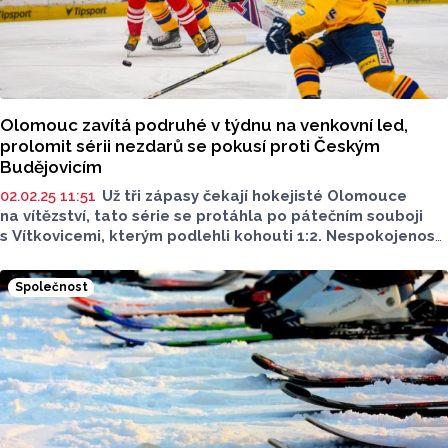
Olomouc zavítá podruhé v týdnu na venkovní led,
prolomit sérii nezdarů se pokusí proti Českým
Budějovicím
02.02.25 11:51
Už tři zápasy čekají hokejisté Olomouce
na vítězství, tato série se protáhla po pátečním souboji
s Vítkovicemi, kterým podlehli kohouti 1:2. Nespokojenost
panuje i na jihu Čech, Motor se nevyrovnanými výsledky
dostal v tabulce na 9. místo a v případě dalších nezdarů
Společnost
může jít ještě níž. České Budějovice jsme v předchozím
venkovním utkání neporazili, deuhý pokus započne od 17
hodin v Budvar aréně.