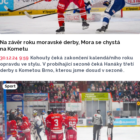
Na závěr roku moravské derby, Mora se chystá
na Kometu
30.12.24 9:59
Kohouty čeká zakončení kalendářního roku
opravdu ve stylu. V probíhající sezoně čeká Hanáky třetí
derby s Kometou Brno, kterou jsme dosud v sezoně
dvakrát porazili. Hrát se bude na ledě Brna, odkud
si Olomouc odvezla dosud jediné tříbodové vítězství
Sport
z venkovního ledu. Zaznamenají olomoučtí po delší
odmlce plný bodový zisk? Zápas začne dnes v 18 hodin.