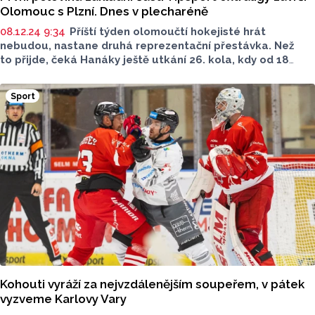
Olomouc s Plzní. Dnes v plecharéně
08.12.24 9:34
Příští týden olomoučtí hokejisté hrát
nebudou, nastane druhá reprezentační přestávka. Než
to přijde, čeká Hanáky ještě utkání 26. kola, kdy od 18
hodin začne zápas s HC Škoda Plzeň. Využije Mora domácí
prostředí a oplatí hostům těsnou porážku 2:3?
Sport
Kohouti vyráží za nejvzdálenějším soupeřem, v pátek
vyzveme Karlovy Vary