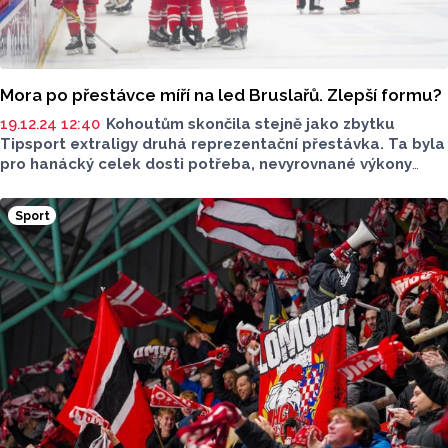
Mora po přestávce míří na led Bruslařů. Zlepší formu?
19.12.24 12:40
Kohoutům skončila stejně jako zbytku
Tipsport extraligy druhá reprezentační přestávka. Ta byla
pro hanácký celek dosti potřeba, nevyrovnané výkony
a zranění kompletní brankářské trojice dosti limitoval
ve výkonech. Jak to bude vypadat uvidíme již ve čtvrtek,
Sport
kdy v rámci předehrávky 27. kola Mora na ledě čtvrté
Mladé Boleslavi, zápas začne v 17:30.