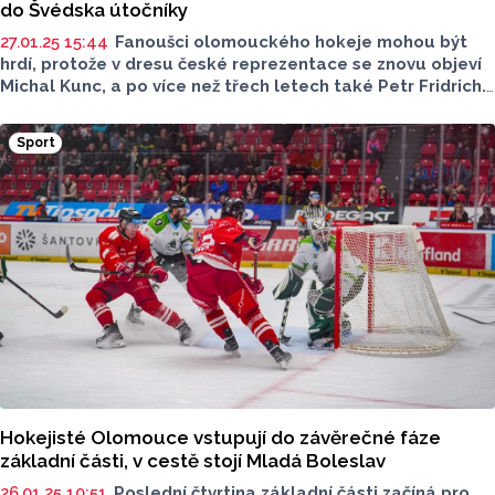
do Švédska útočníky
27.01.25 15:44
Fanoušci olomouckého hokeje mohou být
hrdí, protože v dresu české reprezentace se znovu objeví
Michal Kunc, a po více než třech letech také Petr Fridrich.
Reprezentační kouč Radim Rulík odhalil nominaci na blížící
se Beijer Hockey Games a dva útočníci Mory jsou mezi
Sport
nominovanými.
Hokejisté Olomouce vstupují do závěrečné fáze
základní části, v cestě stojí Mladá Boleslav
26.01.25 10:51
Poslední čtvrtina základní části začíná pro