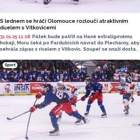
S lednem se hráči Olomouce rozloučí atraktivním
duelem s Vítkovicemi
31.01.25 11:08
Pátek bude patřit na Hané extraligovému
hokeji, Moru čeká po Pardubicích návrat do Plechárny, aby
sehrála zápas s rivalem z Vítkovic. Soupeř se snaží dostat
se z posledního místa a vyhnout se baráži, pomoct
má trenér Varaďa a nové tváře kádru soupeře. Kohouti
Sport
by naopak rádi znovu nastartovali sérii výher na domácím
ledě a cílem bude taktéž udržet se na pozicích pro play-
off. Kdo se více přiblíží svému cíli můžete sledovat od 18
hodin, kdy utkání začíná.