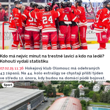
přerušit negativní bilanci můžete sledovat dnes od 18
hodin.
Kdo má nejvíc minut na trestné lavici a kdo na ledě?
Kohouti vydali statistiku
07.02.25 11:36
Hokejový klub Olomouc má odehraných
43 zápasů. Na 44. kolo extraligy se chystají příští týden
ve středu 12. února, kdy budou na domácí půdě bojovat
proti Kometě Brno. Momentálně se Olomouc nachází
Sport
na 11. místě. V extraligové tabulce jsou za týmem Bílí
Tygři Liberec a před Kladnem.