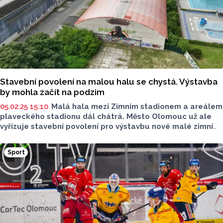
Stavební povolení na malou halu se chystá. Výstavba
by mohla začít na podzim
05.02.25 15:10
Malá hala mezi Zimním stadionem a areálem
plaveckého stadionu dál chátrá. Město Olomouc už ale
vyřizuje stavební povolení pro výstavbu nové malé zimní
haly. Podle investičního náměstka by mohlo být povolení
vyřízené v první polovině roku 2025, a tak by stavba další
Sport
ledové plochy mohla začít na podzim.