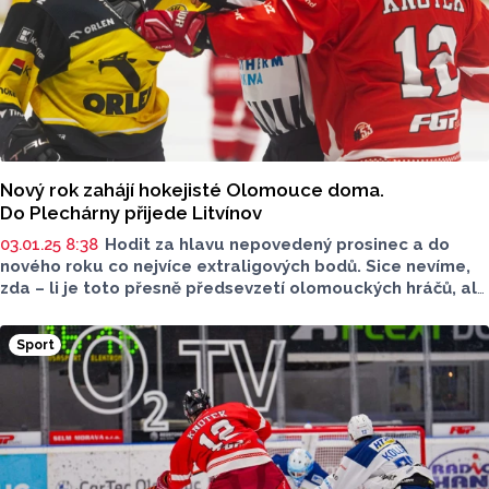
Nový rok zahájí hokejisté Olomouce doma.
Do Plechárny přijede Litvínov
03.01.25 8:38
Hodit za hlavu nepovedený prosinec a do
nového roku co nejvíce extraligových bodů. Sice nevíme,
zda – li je toto přesně předsevzetí olomouckých hráčů, ale
k aktuální formě se to nabízí. Hned zkraje roku 2025 to ale
nebudou mít Hanáci lehké, soupeřem bude Litvínov, který
Sport
na sklonku roku vystřídal v čele Tipsport extraligy.
Zaskočí Mora vedoucí tým? To zjistíme v pátek od 18
hodin, kdy zápas s Vervou začne.