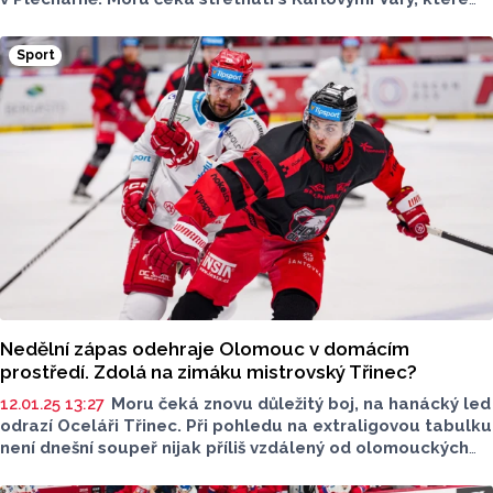
měly neplánovaně dlouho přestávku kvůli virové nákaze.
Olomouc se bude snažit zlepšit si reputaci po páteční
Sport
porážce na Kladně, kde dostali Hanáci sedm gólů. Zápas
proti nejvzdálenějšímu soupeři začne v 17 hodin.
Nedělní zápas odehraje Olomouc v domácím
prostředí. Zdolá na zimáku mistrovský Třinec?
12.01.25 13:27
Moru čeká znovu důležitý boj, na hanácký led
odrazí Oceláři Třinec. Při pohledu na extraligovou tabulku
není dnešní soupeř nijak příliš vzdálený od olomouckých
hráčů, a tak půjde o hodně. Kohouti by se taktéž rádi
revanšovali za páteční ztrátu v Liberci, kde Hanáci padli