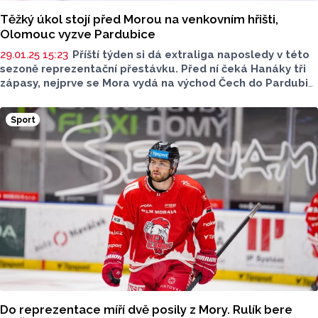
Těžký úkol stojí před Morou na venkovním hřišti,
Olomouc vyzve Pardubice
29.01.25 15:23
Příští týden si dá extraliga naposledy v této
sezoně reprezentační přestávku. Před ní čeká Hanáky tři
zápasy, nejprve se Mora vydá na východ Čech do Pardubic.
Ambiciózní Dynamo je dosud jediným celkem, který naši
hráči dosud neporazili a lehké to nebude ani na čtvrtý
Sport
pokus v pardubické Enteria aréně. Počínání svěřenců Jana
Tomajka můžete sledovat od 18 hodin.
Do reprezentace míří dvě posily z Mory. Rulík bere