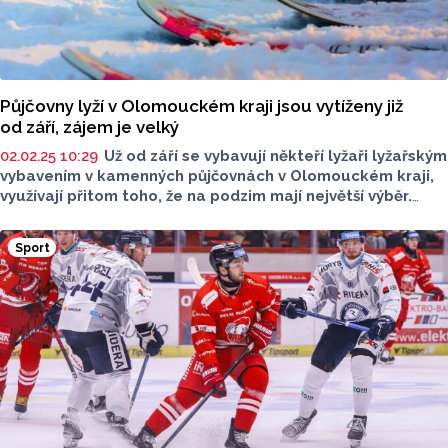
Půjčovny lyží v Olomouckém kraji jsou vytíženy již
od září, zájem je velký
02.02.25 10:29
Už od září se vybavují někteří lyžaři lyžařským
vybavením v kamenných půjčovnách v Olomouckém kraji,
využívají přitom toho, že na podzim mají největší výběr.
Zájem je stále především o sjezdové lyže, v kurzu jsou
však také běžky a skialpy, zjistila ČTK. Podle pracovnice
Sport
olomouckého Skimaxu, který se řadí mezi největší
půjčovny lyžařského vybavení na Moravě, si zákazníci
častěji připlácí i za výbavu vyšší třídy. Lyže si přitom lidé
nejčastěji půjčují na celou sezonu, finančně je to
výhodnější než krátkodobé zápůjčky.