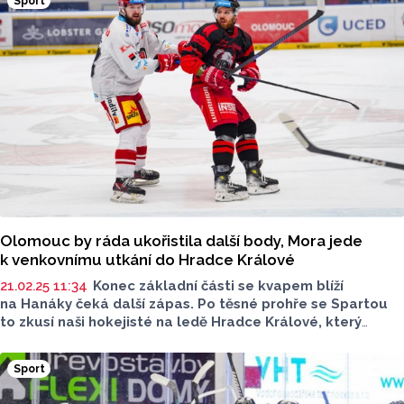
Sport
Olomouc by ráda ukořistila další body, Mora jede
k venkovnímu utkání do Hradce Králové
21.02.25 11:34
Konec základní části se kvapem blíží
na Hanáky čeká další zápas. Po těsné prohře se Spartou
to zkusí naši hokejisté na ledě Hradce Králové, který
naposledy náš tým zdolal doma 6:2. Domácí usilují
o proklouznutí do nejlepší čtyřky Tipsport extraligy,
Sport
nemají ovšem optimální formu. Mora se snaží vymanit
se z pozic mimo play-off a baráž. Komu se povede