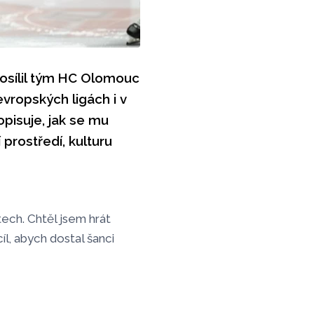
osílil tým HC Olomouc
vropských ligách i v
opisuje, jak se mu
 prostředí, kulturu
tech. Chtěl jsem hrát
l, abych dostal šanci