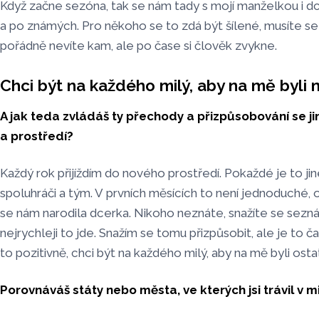
Když začne sezóna, tak se nám tady s mojí manželkou i 
a po známých. Pro někoho se to zdá být šílené, musíte se
pořádně nevíte kam, ale po čase si člověk zvykne.
Chci být na každého milý, aby na mě byli mi
A jak teda zvládáš ty přechody a přizpůsobování se j
a prostředí?
Každý rok přijíždím do nového prostředí. Pokaždé je to jiné
spoluhráči a tým. V prvních měsících to není jednoduché, 
se nám narodila dcerka. Nikoho neznáte, snažíte se sezná
nejrychleji to jde. Snažím se tomu přizpůsobit, ale je to 
to pozitivně, chci být na každého milý, aby na mě byli ostat
Porovnáváš státy nebo města, ve kterých jsi trávil v m