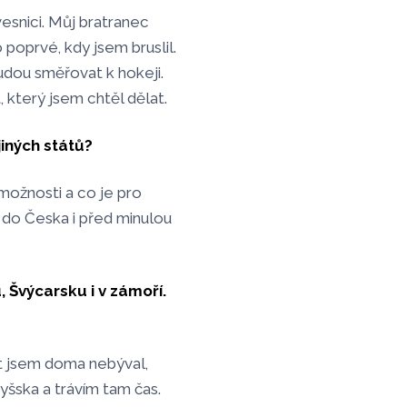
vesnici. Můj bratranec
 poprvé, kdy jsem bruslil.
udou směřovat k hokeji.
, který jsem chtěl dělat.
jiných států?
možnosti a co je pro
et do Česka i před minulou
u, Švýcarsku i v zámoří.
et jsem doma nebýval,
yšska a trávím tam čas.