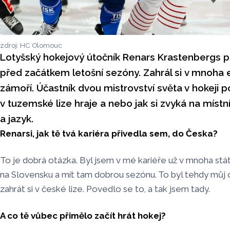
zdroj: HC Olomouc
Lotyšský hokejový útočník Renars Krastenbergs p
před začátkem letošní sezóny. Zahrál si v mnoha e
zámoří. Účastník dvou mistrovství světa v hokeji p
v tuzemské lize hraje a nebo jak si zvyká na místní
a jazyk.
Renarsi, jak tě tvá kariéra přivedla sem, do Česka?
To je dobrá otázka. Byl jsem v mé kariéře už v mnoha stá
na Slovensku a mít tam dobrou sezónu. To byl tehdy můj cí
zahrát si v české lize. Povedlo se to, a tak jsem tady.
A co tě vůbec přimělo začít hrát hokej?