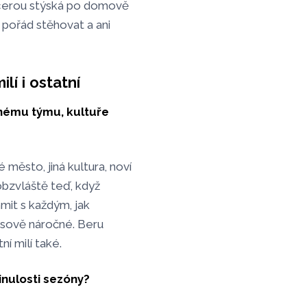
dcerou stýská po domově
 pořád stěhovat a ani
lí i ostatní
inému týmu, kultuře
 město, jiná kultura, noví
obzvláště teď, když
mit s každým, jak
časově náročné. Beru
ní milí také.
inulosti sezóny?