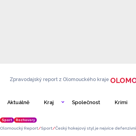
Zpravodajský report z Olomouckého kraje
Aktuálně
Kraj
Společnost
Krimi
Sport
Rozhovory
Olomoucký Report
Sport
Český hokejový styl je nejvíce defenzivní,
ový útočník Renars Krastenbergs