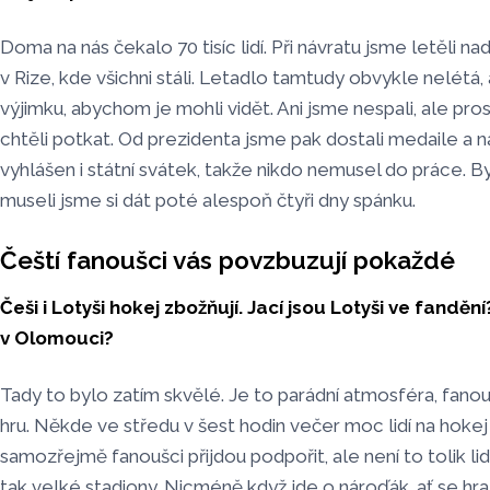
Doma na nás čekalo 70 tisíc lidí. Při návratu jsme letěli
v Rize, kde všichni stáli. Letadlo tamtudy obvykle nelétá,
výjimku, abychom je mohli vidět. Ani jsme nespali, ale pros
chtěli potkat. Od prezidenta jsme pak dostali medaile a n
vyhlášen i státní svátek, takže nikdo nemusel do práce. B
museli jsme si dát poté alespoň čtyři dny spánku.
Čeští fanoušci vás povzbuzují pokaždé
Češi i Lotyši hokej zbožňují. Jací jsou Lotyši ve fandění
v Olomouci?
Tady to bylo zatím skvělé. Je to parádní atmosféra, fano
hru. Někde ve středu v šest hodin večer moc lidí na hokej
samozřejmě fanoušci přijdou podpořit, ale není to tolik li
tak velké stadiony. Nicméně když jde o nároďák, ať se hraj