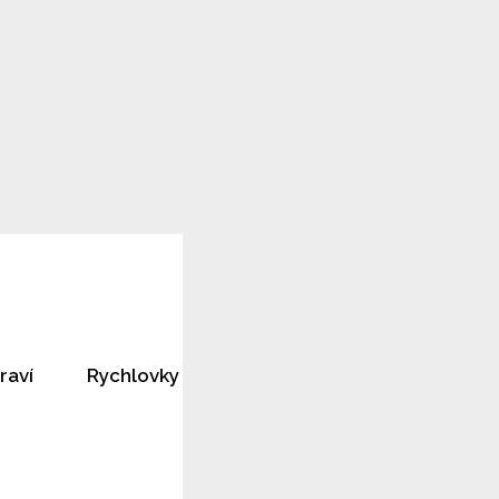
raví
Rychlovky
Horoskopy
Rozhovory