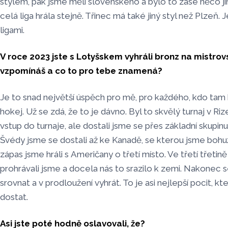
stylem, pak jsme měli slovenského a bylo to zase něco jin
celá liga hrála stejně. Třinec má také jiný styl než Plzeň.
ligami.
V roce 2023 jste s Lotyšskem vyhráli bronz na mistrovs
vzpomínáš a co to pro tebe znamená?
Je to snad největší úspěch pro mě, pro každého, kdo tam 
hokej. Už se zdá, že to je dávno. Byl to skvělý turnaj v R
vstup do turnaje, ale dostali jsme se přes základní skupinu
Švédy jsme se dostali až ke Kanadě, se kterou jsme bohuž
zápas jsme hráli s Američany o třetí místo.
Ve třetí třetině
prohrávali jsme a docela nás to srazilo k zemi.
Nakonec se
srovnat a v prodloužení vyhrát. To je asi nejlepší pocit, k
dostat.
Asi jste poté hodně oslavovali, že?