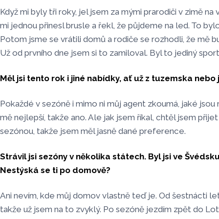
Když mi byly tři roky, jel jsem za mými prarodiči v zimě na 
mi jednou přinesl brusle a řekl, že půjdeme na led. To bylo
Potom jsme se vrátili domů a rodiče se rozhodli, že mě b
Už od prvního dne jsem si to zamiloval. Byl to jediný sport
Měl jsi tento rok i jiné nabídky, ať už z tuzemska nebo 
Pokaždé v sezóně i mimo ni můj agent zkoumá, jaké jsou 
mě nejlepší, takže ano. Ale jak jsem říkal, chtěl jsem přij
sezónou, takže jsem měl jasně dané preference.
Strávil jsi sezóny v několika státech. Byl jsi ve Švédsk
Nestýská se ti po domově?
Ani nevím, kde můj domov vlastně teď je. Od šestnácti l
takže už jsem na to zvyklý. Po sezóně jezdím zpět do Lot