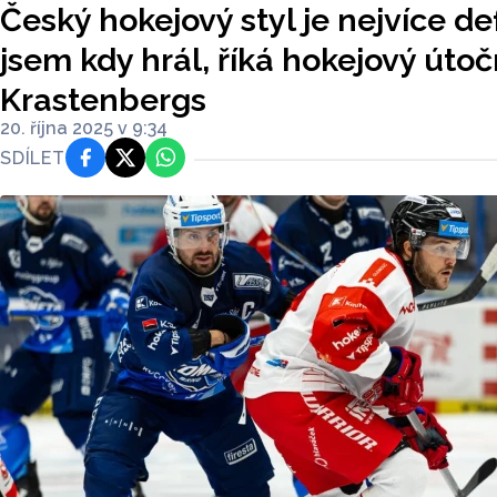
Český hokejový styl je nejvíce de
jsem kdy hrál, říká hokejový úto
Krastenbergs
20. října 2025 v 9:34
SDÍLET
Facebook
Platforma X
WhatsApp