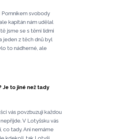
 nad Pomníkem svobody
 ale kapitán nám udělal
tě jsme se s těmi lidmi
a jeden z těch dnů byl
ylo to nádherné, ale
? Je to jiné než tady
ušci vás povzbuzují každou
 nepřijde. V Lotyšsku vás
dí, co tady. Ani nemáme
e kdekoli, tak Lotyši