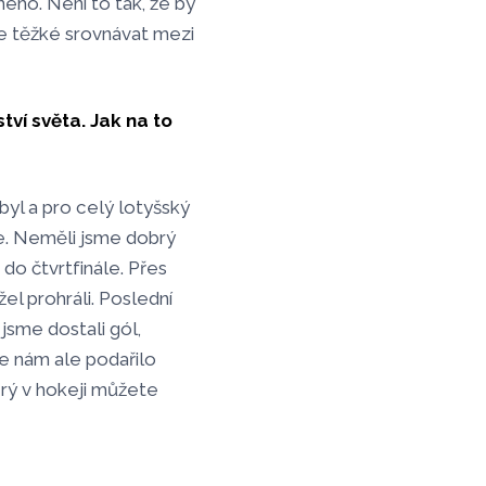
ého. Není to tak, že by
 Je těžké srovnávat mezi
tví světa. Jak na to
byl a pro celý lotyšský
ize. Neměli jsme dobrý
 do čtvrtfinále. Přes
el prohráli. Poslední
 jsme dostali gól,
 nám ale podařilo
terý v hokeji můžete