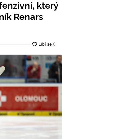
fenzivní, který
čník Renars