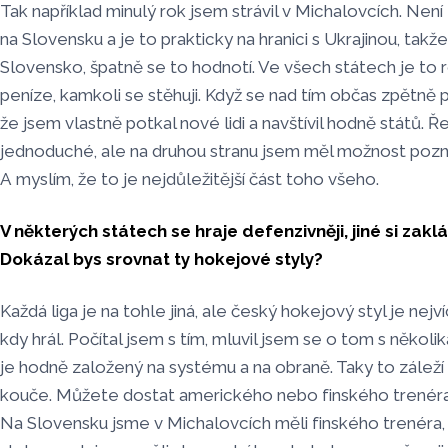
Tak například minulý rok jsem strávil v Michalovcích. Není
na Slovensku a je to prakticky na hranici s Ukrajinou, takž
Slovensko, špatně se to hodnotí. Ve všech státech je to roz
peníze, kamkoli se stěhuji. Když se nad tím občas zpětně p
že jsem vlastně potkal nové lidi a navštívil hodně států. Ř
jednoduché, ale na druhou stranu jsem měl možnost poznat
A myslím, že to je nejdůležitější část toho všeho.
V některých státech se hraje defenzivněji, jiné si zaklá
Dokázal bys srovnat ty hokejové styly?
Každá liga je na tohle jiná, ale český hokejový styl je nejv
kdy hrál. Počítal jsem s tím, mluvil jsem se o tom s někol
je hodně založený na systému a na obraně. Taky to zálež
kouče. Můžete dostat amerického nebo finského trenéra a
Na Slovensku jsme v Michalovcích měli finského trenéra,