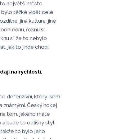
 to největší město
e bylo těžké vidět celé
dílné, jiná kultura, jiné
oohlédnu, řeknu si,
eknu si, že to nebylo
, jak to jinde chodí.
dají na rychlosti.
íce defenzivní, který jsem
ika známými. Český hokej
í na tom, jakého máte
 bude to odlišný styl.
 takže to bylo jeho