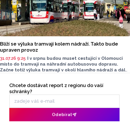
Blíží se výluka tramvají kolem nádraží. Takto bude
upraven provoz
31.07.26 9:25
I v srpnu budou muset cestující v Olomouci
místo do tramvají na náhradní autobusovou dopravu.
Začne totiž výluka tramvají v okolí hlavního nádraží a dál
do Pavloviček. Pracovat se bude na nových vyhybkách
Seriály
a kolejích. Dopravní podnik města Olomouce (DPMO) nyní
Chcete dostávat report z regionu do vaší
Odběr newsletteru
upřesnil, jak bude upraven provoz.
schránky?
Odebírat