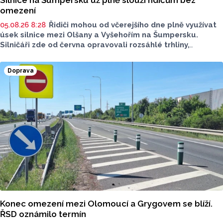
Silnice na Šumpersku už plně slouží řidičům bez
omezení
05.08.26 8:28
Řidiči mohou od včerejšího dne plně využívat
úsek silnice mezi Olšany a Vyšehořím na Šumpersku.
Silničáři zde od června opravovali rozsáhlé trhliny,
hloubkovou korozi, kterými byla způsobena snížená
únosnost dlouhodobým dopravním zatížením.
Doprava
Rekonstrukce vyšla na necelých 26 milionů korun.
Konec omezení mezi Olomoucí a Grygovem se blíží.
ŘSD oznámilo termín