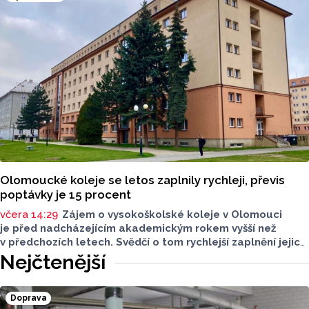
Olomoucké koleje se letos zaplnily rychleji, převis
poptávky je 15 procent
včera 14:29
Zájem o vysokoškolské koleje v Olomouci
je před nadcházejícím akademickým rokem vyšší než
v předchozích letech. Svědčí o tom rychlejší zaplnění jejich
kapacity. Letošní převis poptávky je asi 15 procent, řekl
Nejčtenější
ČTK mluvčí Univerzity Palackého (UP) v Olomouci Egon
Havrlant. Celková kapacita lůžek na kolejích je letos
zhruba 4300, o dalších přibližně 500 míst se tento počet
Doprava