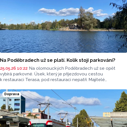
Na Poděbradech už se platí. Kolik stojí parkování?
25.05.26 10:22
Na olomouckých Poděbradech už se opět
vybírá parkovné. Úsek, který je příjezdovou cestou
k restauraci Terasa, pod restauraci nepatří. Majitelé
příjezdové cesty letos vybírají parkovné 120 korun na den.
Doprava