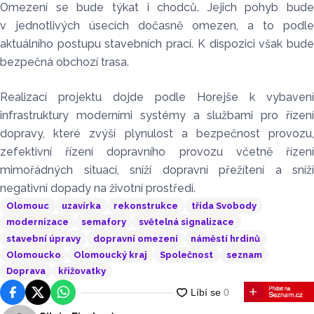
Omezení se bude týkat i chodců. Jejich pohyb bude
v jednotlivých úsecích dočasně omezen, a to podle
aktuálního postupu stavebních prací. K dispozici však bude
bezpečná obchozí trasa.
Realizací projektu dojde podle Horejše k vybavení
infrastruktury moderními systémy a službami pro řízení
dopravy, které zvýší plynulost a bezpečnost provozu,
zefektivní řízení dopravního provozu včetně řízení
mimořádných situací, sníží dopravní přežítení a sníží
negativní dopady na životní prostředí.
Olomouc
uzavírka
rekonstrukce
třída Svobody
modernizace
semafory
světelná signalizace
stavební úpravy
dopravní omezení
náměstí hrdinů
Olomoucko
Olomoucký kraj
Společnost
seznam
Doprava
křižovatky
Facebook
Platforma X
WhatsApp