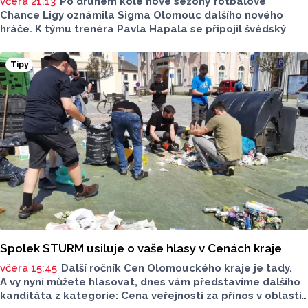
včera 21:13
Po druhém kole nové sezóny fotbalové
Chance Ligy oznámila Sigma Olomouc dalšího nového
hráče. K týmu trenéra Pavla Hapala se připojil švédský
obránce Anton Ekeroth, který přichází na Hanou
z norského HamKamu. Sigma to uvedla na svém webu,
Tipy
o tom, na jak dlouho podepsal nov hráč smlouvu
neinformovala.
Spolek STURM usiluje o vaše hlasy v Cenách kraje
včera 15:45
Další ročník Cen Olomouckého kraje je tady.
A vy nyní můžete hlasovat, dnes vám představíme dalšího
kanditáta z kategorie: Cena veřejnosti za přínos v oblasti