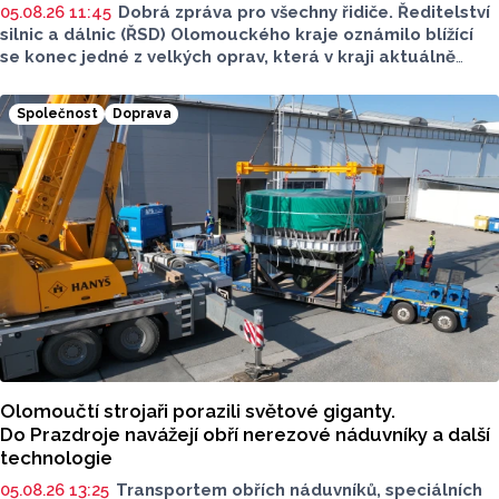
05.08.26 11:45
Dobrá zpráva pro všechny řidiče. Ředitelství
silnic a dálnic (ŘSD) Olomouckého kraje oznámilo blížící
se konec jedné z velkých oprav, která v kraji aktuálně
probíhá. Silnice mezi Olomoucí a Grygovem bude
dokončená už za pár dní. Plnohodnotný provoz ředitelství
Společnost
Doprava
obnoví už 10. srpna.
Olomoučtí strojaři porazili světové giganty.
Do Prazdroje navážejí obří nerezové náduvníky a další
technologie
05.08.26 13:25
Transportem obřích náduvníků, speciálních