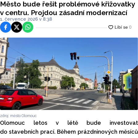
Město bude řešit problémové křižovatky
v centru. Projdou zásadní modernizací
1. července 2026 v 8:38
Facebook
Platforma X
WhatsApp
zdroj: město Olomouc
Olomouc letos v létě bude investovat
do stavebních prací. Během prázdninových měsíců