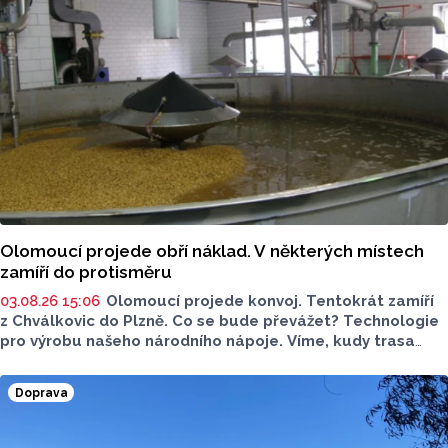
navýší příští rok po přestavbě bloku kolejí J. L. Fischera,
doplnil mluvčí.
Olomoucí projede obří náklad. V některých místech
zamíří do protisměru
03.08.26 15:06
Olomoucí projede konvoj. Tentokrát zamíří
z Chválkovic do Plzně. Co se bude převážet? Technologie
pro výrobu našeho národního nápoje. Víme, kudy trasa
konvoje povede. Pozor si dejte už zítra večer, akce může
zkomplikovat dopravu v olomouckých ulicích.
Doprava