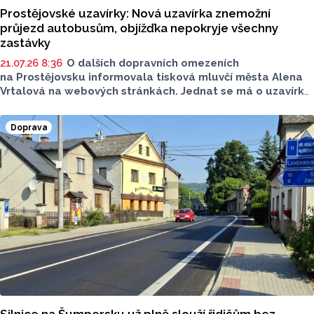
Prostějovské uzavírky: Nová uzavírka znemožní
průjezd autobusům, objížďka nepokryje všechny
zastávky
21.07.26 8:36
O dalších dopravních omezeních
na Prostějovsku informovala tisková mluvčí města Alena
Vrtalová na webových stránkách. Jednat se má o uzavírku
dvou silnic, jedná se o komunikaci v Tištíně a komunikaci
ve Služíně i ulice Krokova, Česká a Ruská. Nově začíná
Doprava
také uzavírka silnice II/367. Máme pro vás přehled
dopravních informací.