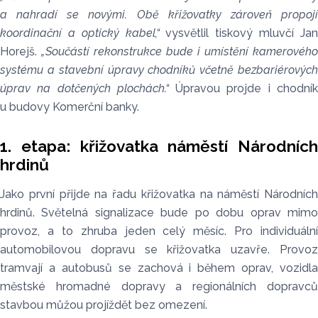
a nahradí se novými. Obě křižovatky zároveň propojí
koordinační a optický kabel,“
vysvětlil tiskový mluvčí Ja
Horejš.
„Součástí rekonstrukce bude i umístění kamerového
systému a stavební úpravy chodníků včetně bezbariérových
úprav na dotčených plochách.“
Úpravou projde i chodní
u budovy Komerční banky.
1. etapa: křižovatka náměstí Národních
hrdinů
Jako první přijde na řadu křižovatka na náměstí Národních
hrdinů. Světelná signalizace bude po dobu oprav mimo
provoz, a to zhruba jeden celý měsíc. Pro individuální
automobilovou dopravu se křižovatka uzavře. Provoz
tramvají a autobusů se zachová i během oprav, vozidla
městské hromadné dopravy a regionálních dopravců
stavbou můžou projíždět bez omezení.