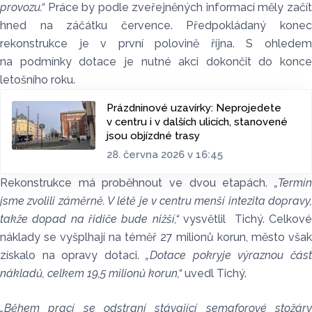
provozu.“
Práce by podle zveřejněných informací měly začít
hned na záčátku července. Předpokládaný konec
rekonstrukce je v první polovině října. S ohledem
na podmínky dotace je nutné akci dokončit do konce
letošního roku.
Prázdninové uzavírky: Neprojedete
v centru i v dalších ulicích, stanovené
jsou objízdné trasy
28. června 2026 v 16:45
Rekonstrukce má proběhnout ve dvou etapách.
„Termín
jsme zvolili záměrně. V létě je v centru menší intezita dopravy,
takže dopad na řidiče bude nižší,“
vysvětlil Tichý. Celkov
náklady se vyšplhají na téměř 27 milionů korun, město však
získalo na opravy dotaci.
„Dotace pokryje výraznou čás
nákladů, celkem 19,5 milionů korun,“
uvedl Tichý.
„Během prací se odstraní stávající semaforové stožáry