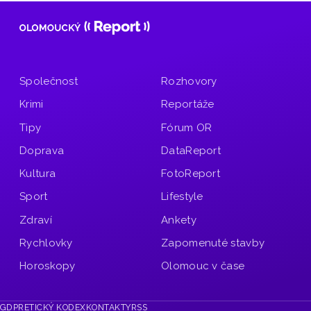
Společnost
Rozhovory
Krimi
Reportáže
Tipy
Fórum OR
Doprava
DataReport
Kultura
FotoReport
Sport
Lifestyle
Zdraví
Ankety
Rychlovky
Zapomenuté stavby
Horoskopy
Olomouc v čase
GDPR
ETICKÝ KODEX
KONTAKTY
RSS