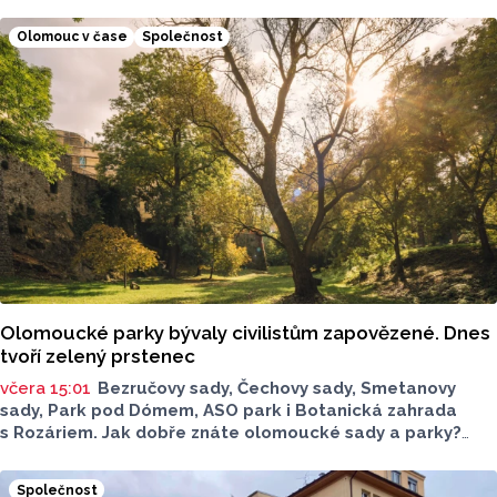
životního prostředí. Toto je Spolek STURM, nominován
v kategorii: Významný počin v ochraně životního prostředí -
Olomouc v čase
Společnost
právnická osoba.
Olomoucké parky bývaly civilistům zapovězené. Dnes
tvoří zelený prstenec
včera 15:01
Bezručovy sady, Čechovy sady, Smetanovy
sady, Park pod Dómem, ASO park i Botanická zahrada
s Rozáriem. Jak dobře znáte olomoucké sady a parky?
Dnes se v nich běžně procházíme a kocháme se krásami,
které v nich jsou. Vždy tomu tak ale nebylo.
Společnost