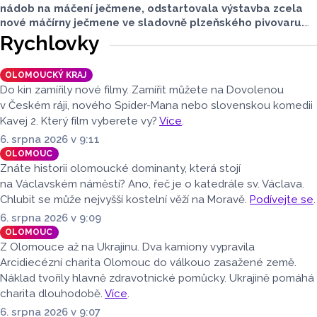
nádob na máčení ječmene, odstartovala výstavba zcela
nové máčírny ječmene ve sladovně plzeňského pivovaru.
Materiál vyrobila a převezla olomoucká firma PROJECT
Rychlovky
MALT, která dokázala v úterý 4. srpna úspěšně převézt
z Olomouce v pořadí již čtvrtá masivní vlna přepravy
OLOMOUCKÝ KRAJ
nadměrných nákladů s
nerezovými náduvníky.
Do kin zamířily nové filmy. Zamířit můžete na Dovolenou
v Českém ráji, nového Spider-Mana nebo slovenskou komedii
Kavej 2. Který film vyberete vy?
Více
.
6. srpna 2026 v 9:11
OLOMOUC
Znáte historii olomoucké dominanty, která stojí
na Václavském náměstí? Ano, řeč je o katedrále sv. Václava.
Chlubit se může nejvyšší kostelní věží na Moravě.
Podívejte se
.
6. srpna 2026 v 9:09
OLOMOUC
Z Olomouce až na Ukrajinu. Dva kamiony vypravila
Arcidiecézní charita Olomouc do válkouo zasažené země.
Náklad tvořily hlavně zdravotnické pomůcky. Ukrajině pomáhá
charita dlouhodobě.
Více
.
6. srpna 2026 v 9:07