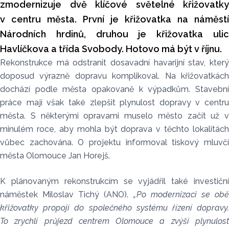
zmodernizuje dvě klíčové světelné křižovatky
v centru města. První je křižovatka na náměstí
Národních hrdinů, druhou je křižovatka ulic
Havlíčkova a třída Svobody. Hotovo má být v říjnu.
Rekonstrukce má odstranit dosavadní havarijní stav, který
doposud výrazně dopravu komplikoval. Na křižovatkách
dochází podle města opakovaně k výpadkům. Stavební
práce mají však také zlepšit plynulost dopravy v centru
města. S některými opravami muselo město začít už v
minulém roce, aby mohla být doprava v těchto lokalitách
vůbec zachována. O projektu informoval tiskový mluvčí
města Olomouce Jan Horejš.
K plánovaným rekonstrukcím se vyjádřil také investiční
náměstek Miloslav Tichý (ANO).
„Po modernizaci se ob
křižovatky propojí do společného systému řízení dopravy.
To zrychlí průjezd centrem Olomouce a zvýší plynulost