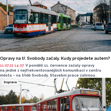
Opravy na tř. Svobody začaly. Kudy projedete autem?
11.07.22 14:07
V pondělí 11. července začaly opravy
na jedné z nejfrekventovanějších komunikací v centru
města – na třídě Svobody. Stavební práce zahrnou
postupně opravy křižovatek u okresního soudu
Doprava
a křižovatky s ulicí Aksamitova. Dopravní podnik města
Olomouce provádí opravy těchto tramvajových křižovatek,
město Olomouc se připojuje s opravou vozovek a také
chodníku před poliklinikou.