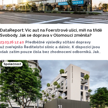
DataReport: Víc aut na Foerstrově ulici, míň na třídě
Svobody. Jak se doprava v Olomouci změnila?
23.03.26 12:40
Předběžné výsledky sčítání dopravy
už zveřejnilo Ředitelství silnic a dálnic. K dispozici jsou
však zatím pouze čísla bez zhodnocení odborníků. Jak
se změnila v Olomouci? DataReport přináší přehledné
shrnutí.
Společnost