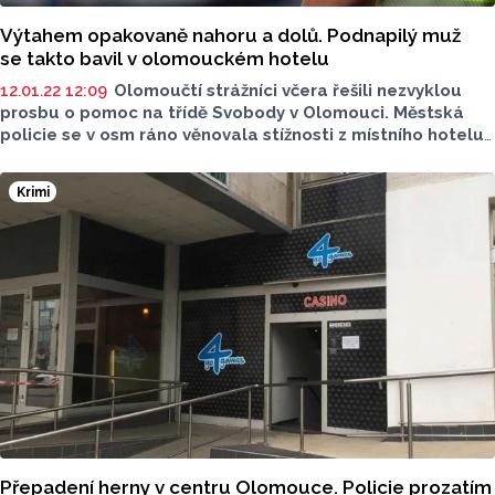
Výtahem opakovaně nahoru a dolů. Podnapilý muž
se takto bavil v olomouckém hotelu
12.01.22 12:09
Olomoučtí strážníci včera řešili nezvyklou
prosbu o pomoc na třídě Svobody v Olomouci. Městská
policie se v osm ráno věnovala stížnosti z místního hotelu,
ve kterém se ve výtahu nahoru a dolů projížděl podnapilý
muž.
Krimi
Přepadení herny v centru Olomouce. Policie prozatím