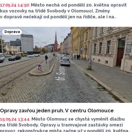
17.05.24 14:50
Město nechá od pondělí 20. května opravit
kus vozovky na třídě Svobody v Olomouci. Změny
v dopravě nečekají od pondělí jen na řidiče, ale i na
autobusové cestující. Až do 20. srpna totiž Dopravní
podnik města Olomouce přesune jednu ze zastávek.
Doprava
Opravy zavřou jeden pruh. V centru Olomouce
15.05.24 13:44
Město Olomouc se chystá vyměnit dlažbu
na třídě Svobody. Opravy u tramvajové zastávky omezí
provoz, rekonstrukce místa začne už v pondělí 20. května.