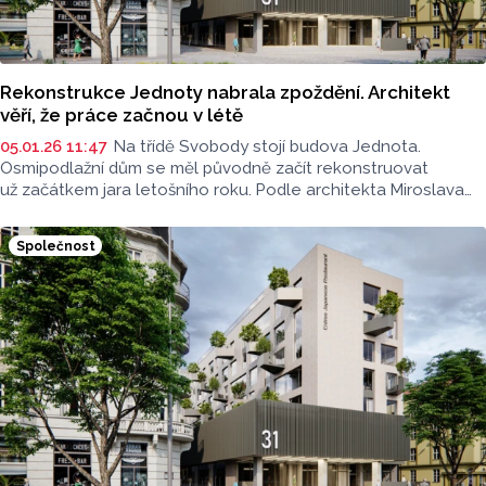
Rekonstrukce Jednoty nabrala zpoždění. Architekt
věří, že práce začnou v létě
05.01.26 11:47
Na třídě Svobody stojí budova Jednota.
Osmipodlažní dům se měl původně začít rekonstruovat
už začátkem jara letošního roku. Podle architekta Miroslava
Pospíšila by práce mohly být zahájené v létě.
Společnost