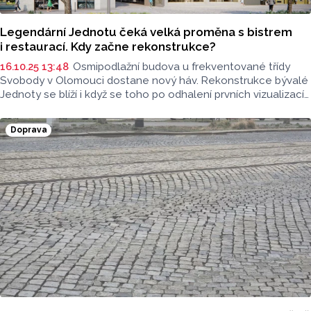
Legendární Jednotu čeká velká proměna s bistrem
i restaurací. Kdy začne rekonstrukce?
16.10.25 13:48
Osmipodlažní budova u frekventované třídy
Svobody v Olomouci dostane nový háv. Rekonstrukce bývalé
Jednoty se blíží i když se toho po odhalení prvních vizualizací
v roce 2021 moc nedělo. Report zjišťoval, kdy začne
přestavba, co se zkomplikovalo a co bude součástí budovy.
Doprava