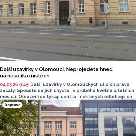
Další uzavírky v Olomouci. Neprojedete hned
na několika místech
04.05.26 9:45
Další uzavírky v Olomouckých ulicích právě
začaly. Spoustu se jich chystá i v průběhu května a letních
měsíců. Omezení se týkají centra i některých odlehlejších
částí Olomouce. V některých případech je stanovená
Doprava
i objízdná trasa, někde práce na komunikaci omezí
městskou hromadnou dopravu. Na co si dát pozor?