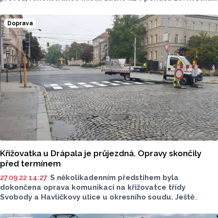
Řidiči budou muset využít objízdnou trasu.
Doprava
Křižovatka u Drápala je průjezdná. Opravy skončily
před termínem
27.09.22 14:27
S několikadenním předstihem byla
dokončena oprava komunikací na křižovatce třídy
Svobody a Havlíčkovy ulice u okresního soudu. Ještě
v úterý odpoledne bude na křižovatce obnoven provoz pro
motorová vozidla. Ve čtvrtek ráno se k němu přidají také