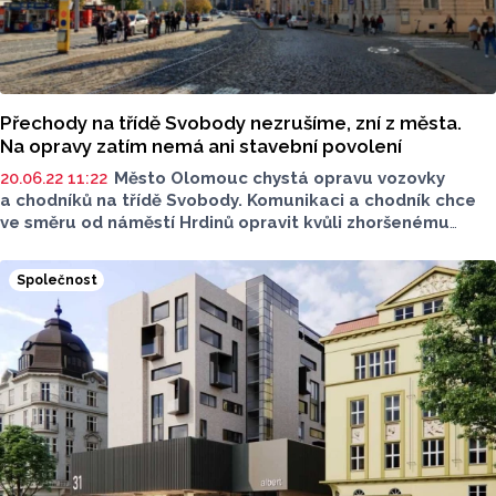
Přechody na třídě Svobody nezrušíme, zní z města.
Na opravy zatím nemá ani stavební povolení
20.06.22 11:22
Město Olomouc chystá opravu vozovky
a chodníků na třídě Svobody. Komunikaci a chodník chce
ve směru od náměstí Hrdinů opravit kvůli zhoršenému
stavu vozovky. Plánované opravy už vyvolaly debatu
o rušení přechodů, proti kterému se vedení města nyní
Společnost
ohradilo. K opravám zatím ovšem nemá město ani
stavební povolení.