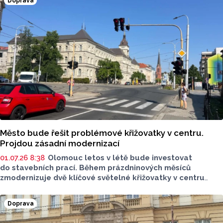
Doprava
Město bude řešit problémové křižovatky v centru.
Projdou zásadní modernizací
01.07.26 8:38
Olomouc letos v létě bude investovat
do stavebních prací. Během prázdninových měsíců
zmodernizuje dvě klíčové světelné křižovatky v centru
města. První je křižovatka na náměstí Národních hrdinů,
druhou je křižovatka ulic Havlíčkova a třída Svobody.
Doprava
Hotovo má být v říjnu.