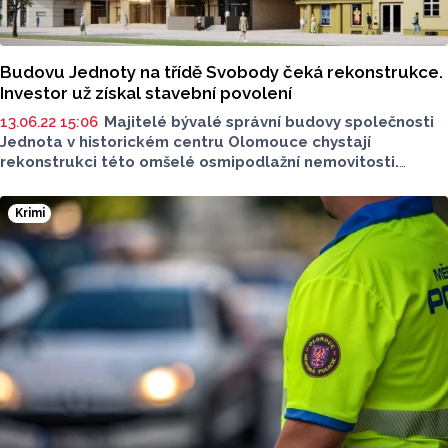
Budovu Jednoty na třídě Svobody čeká rekonstrukce.
Investor už získal stavební povolení
13.06.22 15:06
Majitelé bývalé správní budovy společnosti
Jednota v historickém centru Olomouce chystají
rekonstrukci této omšelé osmipodlažní nemovitosti.
Objekt ze 70. let minulého století chtějí proměnit
na polyfunkční dům s prodejnami, vysokoškolskou kolejí,
Krimi
byty a gastronomickými provozovnami. Investor už získal
stavební povolení a rekonstrukci hodlá zahájit letos.
Na dotaz to dnes řekl architekt Miroslav Pospíšil
ze společnosti atelier-r, která připravila projekt oprav
budovy stojící na rušné třídě Svobody.