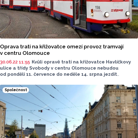
Oprava trati na křižovatce omezí provoz tramvají
v centru Olomouce
30.06.22 11:55
Kvůli opravě trati na křižovatce Havlíčkovy
ulice a třídy Svobody v centru Olomouce nebudou
od pondělí 11. července do neděle 14. srpna jezdit
tramvaje mezi náměstím Národních hrdinů a okresním
soudem. Náhradní autobusová doprava v tomto úseku
Společnost
zavedena nebude, sdělila dnes mluvčí Dopravního podniku
města Olomouce Anna Sýkorová.