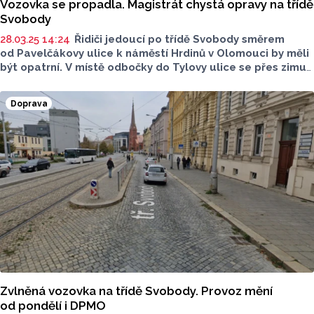
Vozovka se propadla. Magistrát chystá opravy na třídě
Svobody
28.03.25 14:24
Řidiči jedoucí po třídě Svobody směrem
od Pavelčákovy ulice k náměstí Hrdinů v Olomouci by měli
být opatrní. V místě odbočky do Tylovy ulice se přes zimu
vytvořil špatně viditelný propad vozovky.
Doprava
Zvlněná vozovka na třídě Svobody. Provoz mění
od pondělí i DPMO