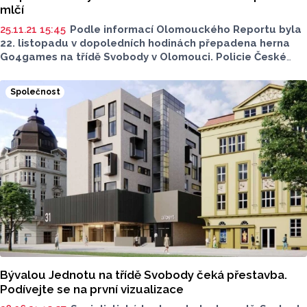
mlčí
25.11.21 15:45
Podle informací Olomouckého Reportu byla
22. listopadu v dopoledních hodinách přepadena herna
Go4games na třídě Svobody v Olomouci. Policie České
republiky prozatím nechce zveřejnit bližší informace, a to
z taktického hlediska.
Společnost
Bývalou Jednotu na třídě Svobody čeká přestavba.
Podívejte se na první vizualizace