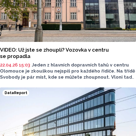
VIDEO: Už jste se zhoupli? Vozovka v centru
se propadla
22.04.26 15:03
Jeden z hlavních dopravních tahů v centru
Olomouce je zkouškou nejspíš pro každého řidiče. Na třídě
Svobody je pár míst, kde se můžete zhoupnout. Vloni tady
přitom město opravovalo část cesty. Kdy se opraví
problémové úseky?
DataReport