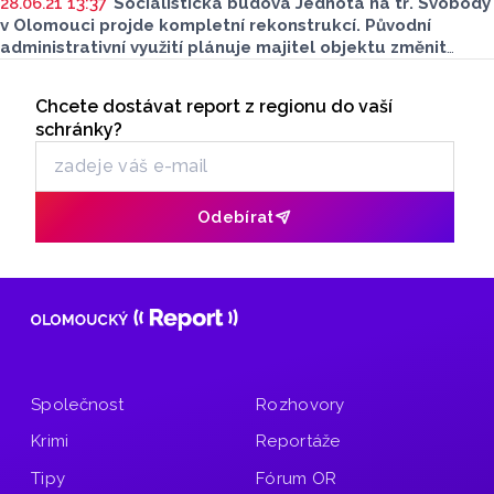
28.06.21 13:37
Socialistická budova Jednota na tř. Svobody
v Olomouci projde kompletní rekonstrukcí. Původní
administrativní využití plánuje majitel objektu změnit
na funkci bytovou, přízemí ale bude patřit komerčním
Seriály
prodejnám. Také vzhled stavby dostane moderní nádech
Chcete dostávat report z regionu do vaší
Odběr newsletteru
a má více zapadnout mezi historické budovy okolo.
schránky?
Odebírat
Společnost
Rozhovory
Krimi
Reportáže
Tipy
Fórum OR