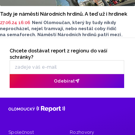
Tady je náměstí Národních hrdinů. A teď už i hrdinek
27.06.24 16:06
Není Olomoučan, který by tudy nikdy
neprocházel, nejel tramvají, nebo nestál coby řidič
na semaforech. Náměstí Národních hrdinů patří mezi
nejznámější dopravní uzly v Olomouci. Ode dneška ovšem
Seriály
nepatří jen národním hrdinům, ale i hrdinkám, aspoň podle
Chcete dostávat report z regionu do vaší
Odběr newsletteru
upraveného značení.
schránky?
Odebírat
Společnost
Rozhovory