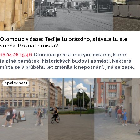
Olomouc v čase: Teď je tu prázdno, stávala tu ale
socha. Poznáte místa?
16.04.26 15:46
Olomouc je historickým městem, které
je plné památek, historických budov i náměstí. Některá
místa se v průběhu let změnila k nepoznání, jiná se zase
nezměnila vůbec. Olomoucký Report se vydal po stopách
historie a v novém seriálu některá místa navštívil.
Společnost
Podívejte se, jak velké změny jsou.