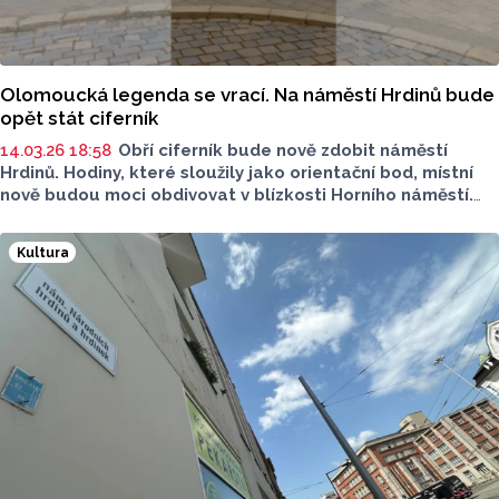
Olomoucká legenda se vrací. Na náměstí Hrdinů bude
opět stát ciferník
14.03.26 18:58
Obří ciferník bude nově zdobit náměstí
Hrdinů. Hodiny, které sloužily jako orientační bod, místní
nově budou moci obdivovat v blízkosti Horního náměstí.
Vrací se v moderním provedení, instalace probíhá právě
v těchto dnech.
Kultura