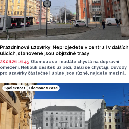
Prázdninové uzavírky: Neprojedete v centru i v dalších
ulicích, stanovené jsou objízdné trasy
28.06.26 16:45
Olomouc se i nadále chystá na dopravní
omezení. Několik desítek už běží, další se chystají. Důvody
pro uzavírky částečné i úplné jsou různé, najdete mezi nimi
opravy, zateplování i budování nových přechodů. Na která
místa si dát pozor?
Společnost
Olomouc v čase