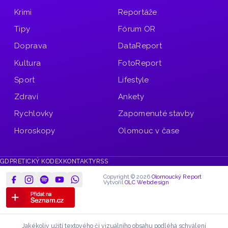
Krimi
Reportáže
Tipy
Fórum OR
Doprava
DataReport
Kultura
FotoReport
Sport
Lifestyle
Zdraví
Ankety
Rychlovky
Zapomenuté stavby
Horoskopy
Olomouc v čase
GDPR
ETICKÝ KODEX
KONTAKTY
RSS
Copyright © 2026
Olomoucký Report
Vytvořil
OLC Webdesign
Jakékoliv užití textového či vizuálního obsahu podléhá schválení