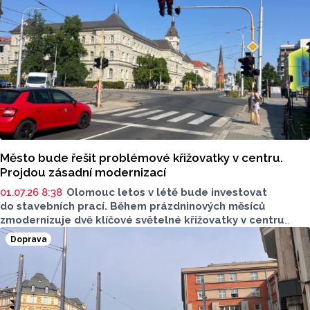
Město bude řešit problémové křižovatky v centru.
Projdou zásadní modernizací
01.07.26 8:38
Olomouc letos v létě bude investovat
do stavebních prací. Během prázdninových měsíců
zmodernizuje dvě klíčové světelné křižovatky v centru
města. První je křižovatka na náměstí Národních hrdinů,
Doprava
druhou je křižovatka ulic Havlíčkova a třída Svobody.
Hotovo má být v říjnu.