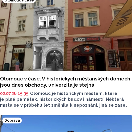
Olomouc v čase
Olomouc v čase: V historických měšťanských domech
jsou dnes obchody, univerzita je stejná
02.07.26 15:35
Olomouc je historickým městem, které
je plné památek, historických budov i náměstí. Některá
místa se v průběhu let změnila k nepoznání, jiná se zase
nezměnila vůbec. Olomoucký Report se vydal po stopách
historie a v novém seriálu některá místa navštívil.
Doprava
Podívejte se, jak velké změny jsou.