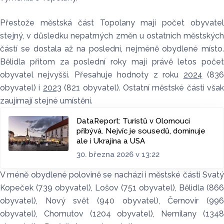
Přestože městská část Topolany mají počet obyvatel
stejný, v důsledku nepatrných změn u ostatních městských
částí se dostala až na poslední, nejméně obydlené místo.
Bělidla přitom za poslední roky mají právě letos počet
obyvatel nejvyšší. Přesahuje hodnoty z roku
2024
(83
obyvatel) i
2023
(821 obyvatel). Ostatní městské části však
zaujímají stejné umístění.
DataReport: Turistů v Olomouci
přibývá. Nejvíc je sousedů, dominuje
ale i Ukrajina a USA
30. března 2026 v 13:22
V méně obydlené polovině se nachází i městské části Svatý
Kopeček (739 obyvatel), Lošov (751 obyvatel), Bělidla (866
obyvatel), Nový svět (940 obyvatel), Černovír (996
obyvatel), Chomutov (1204 obyvatel), Nemilany (1348