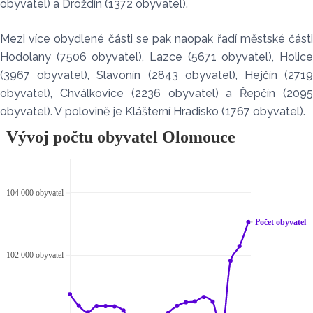
obyvatel) a Droždín (1372 obyvatel).
Mezi více obydlené části se pak naopak řadí městské části
Hodolany (7506 obyvatel), Lazce (5671 obyvatel), Holice
(3967 obyvatel), Slavonín (2843 obyvatel), Hejčín (2719
obyvatel), Chválkovice (2236 obyvatel) a Řepčín (2095
obyvatel). V polovině je Klášterní Hradisko (1767 obyvatel).