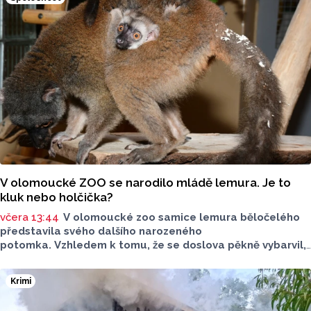
44,84 koruny. Podle údajů společnosti CCS, která ceny
sleduje, je benzin v současnosti o 7,73 koruny dražší než
před rokem, za naftu tehdy motoristé platili o 11,31
koruny méně.
V olomoucké ZOO se narodilo mládě lemura. Je to
kluk nebo holčička?
včera 13:44
V olomoucké zoo samice lemura běločelého
představila svého dalšího narozeného
potomka. Vzhledem k tomu, že se doslova pěkně vybarvil,
je téměř jisté, že se jedná o samce. Samice totiž bývají
hnědé, případně hnědošedé, zato samci se pyšní bílým
Krimi
zbarvením hlavy.