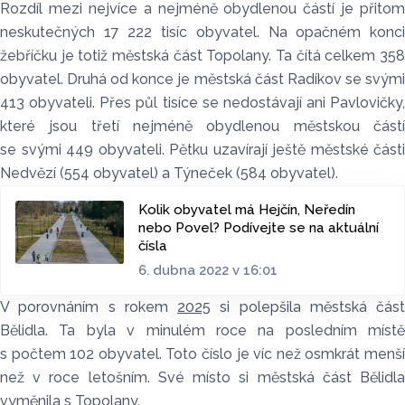
Rozdíl mezi nejvíce a nejméně obydlenou částí je přitom
neskutečných 17 222 tisíc obyvatel. Na opačném konci
žebříčku je totiž městská část Topolany. Ta čítá celkem 358
obyvatel. Druhá od konce je městská část Radíkov se svými
413 obyvateli. Přes půl tisíce se nedostávají ani Pavlovičky,
které jsou třetí nejméně obydlenou městskou částí
se svými 449 obyvateli. Pětku uzavírají ještě městské části
Nedvězí (554 obyvatel) a Týneček (584 obyvatel).
Kolik obyvatel má Hejčín, Neředín
nebo Povel? Podívejte se na aktuální
čísla
6. dubna 2022 v 16:01
V porovnáním s rokem
2025
si polepšila městská část
Bělidla. Ta byla v minulém roce na posledním místě
s počtem 102 obyvatel. Toto číslo je víc než osmkrát menší
než v roce letošním. Své místo si městská část Bělidla
vyměnila s Topolany.