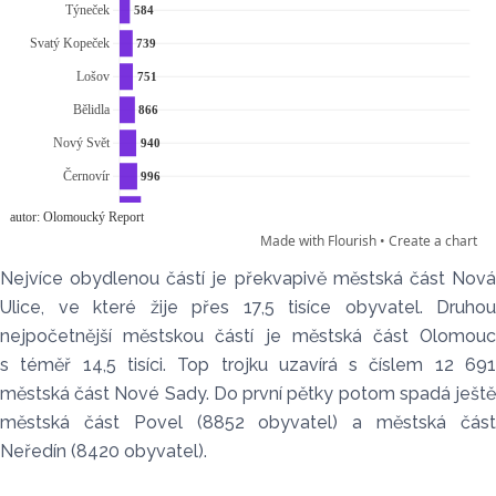
Nejvíce obydlenou částí je překvapivě městská část Nová
Ulice, ve které žije přes 17,5 tisíce obyvatel. Druhou
nejpočetnější městskou částí je městská část Olomouc
s téměř 14,5 tisíci. Top trojku uzavírá s číslem 12 691
městská část Nové Sady. Do první pětky potom spadá ještě
městská část Povel (8852 obyvatel) a městská část
Neředín (8420 obyvatel).