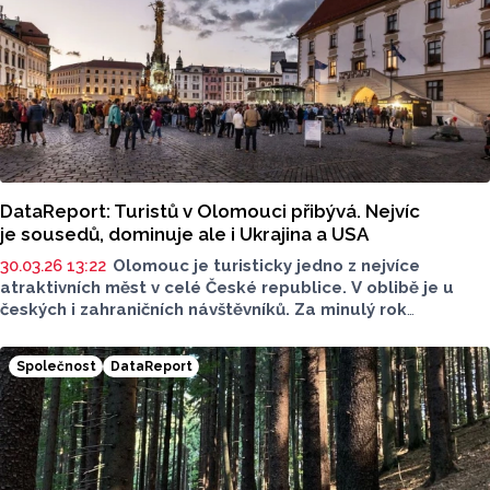
DataReport: Turistů v Olomouci přibývá. Nejvíc
je sousedů, dominuje ale i Ukrajina a USA
30.03.26 13:22
Olomouc je turisticky jedno z nejvíce
atraktivních měst v celé České republice. V oblibě je u
českých i zahraničních návštěvníků. Za minulý rok
zaznamenala nárůst turistů. Nejvíce návštěvníků jezdí
ze Slovenska.
Společnost
DataReport