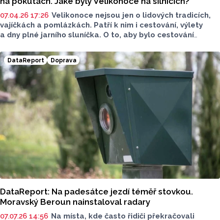
na pokutách. Jaké byly Velikonoce na silnicích?
07.04.26 17:26
Velikonoce nejsou jen o lidových tradicích,
vajíčkách a pomlázkách. Patří k nim i cestování, výlety
a dny plné jarního sluníčka. O to, aby bylo cestování
bezpečné, se letos postarala olomoucká policie, která
silnice kontrolovala. Zkontrolovala tisíce aut, řešila téměř
DataReport
Doprava
čtyři desítky dopravních nehod.
DataReport: Na padesátce jezdí téměř stovkou.
Moravský Beroun nainstaloval radary
07.07.26 14:56
Na místa, kde často řidiči překračovali