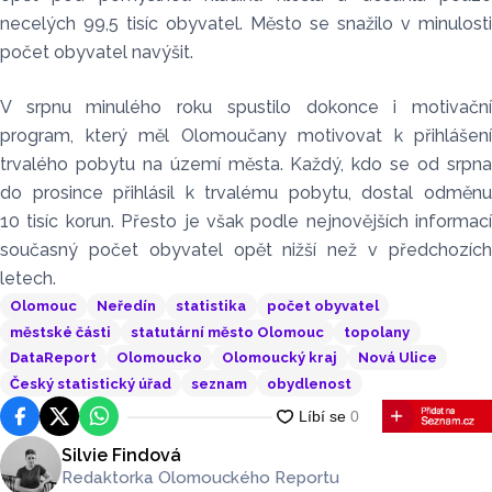
necelých 99,5 tisíc obyvatel. Město se snažilo v minulosti
počet obyvatel navýšit.
V srpnu minulého roku spustilo dokonce i motivační
program, který měl Olomoučany motivovat k přihlášení
trvalého pobytu na území města. Každý, kdo se od srpna
do prosince přihlásil k trvalému pobytu, dostal odměnu
10 tisíc korun. Přesto je však podle nejnovějších informací
současný počet obyvatel opět nižší než v předchozích
letech.
Olomouc
Neředín
statistika
počet obyvatel
městské části
statutární město Olomouc
topolany
DataReport
Olomoucko
Olomoucký kraj
Nová Ulice
Český statistický úřad
seznam
obydlenost
Facebook
Platforma X
WhatsApp
Silvie Findová
Redaktorka Olomouckého Reportu