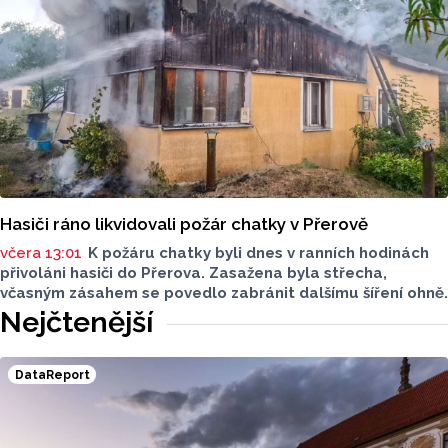
Hasiči ráno likvidovali požár chatky v Přerově
včera 13:01
K požáru chatky byli dnes v ranních hodinách
přivoláni hasiči do Přerova. Zasažena byla střecha,
včasným zásahem se povedlo zabránit dalšímu šíření ohně.
Nejčtenější
DataReport