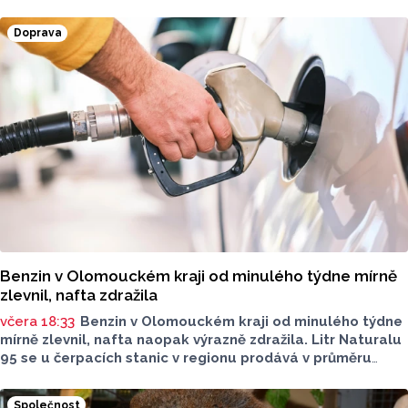
místech kraje.
Doprava
Benzin v Olomouckém kraji od minulého týdne mírně
zlevnil, nafta zdražila
včera 18:33
Benzin v Olomouckém kraji od minulého týdne
mírně zlevnil, nafta naopak výrazně zdražila. Litr Naturalu
95 se u čerpacích stanic v regionu prodává v průměru
za 42,27 koruny, před týdnem byl o deset haléřů dražší.
O 84 haléřů zdražila nafta, za litr teď řidiči dají průměrně
Společnost