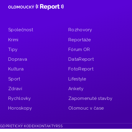
Společnost
Rozhovory
Krimi
Reportáže
Tipy
Fórum OR
Doprava
DataReport
Kultura
FotoReport
Sport
Lifestyle
Zdraví
Ankety
Rychlovky
Zapomenuté stavby
Horoskopy
Olomouc v čase
GDPR
ETICKÝ KODEX
KONTAKTY
RSS