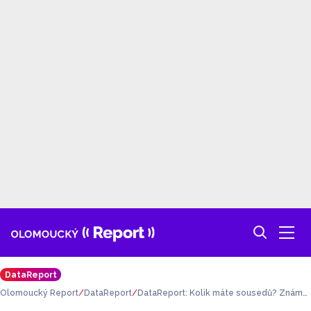
DataReport
Olomoucký Report
DataReport
DataReport: Kolik máte sousedů? Známe
počet obyvatel olomouckých městských