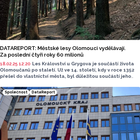
DATAREPORT: Městské lesy Olomouci vydělávají.
Za poslední čtyři roky 60 milionů
18.02.25 12:20
Les Království u Grygova je součástí života
Olomoučanů po staletí. Už ve 14. století, kdy v roce 1352
přešel do vlastnictví města, byl důležitou součástí jeho
území. Tento historicky nejstarší doložený majetek
Olomouce zůstal v jejím držení dodnes a stal se základem
Společnost
DataReport
olomouckého lesního majetku, který se v průběhu staletí
rozrůstal. Dnes zahrnuje téměř 4 tisíce hektarů. Spravuje
jej akciová společnost Lesy města Olomouce a jde o pátý
největší obecní lesní majetek v České republice.
Olomoucký Report se na městské lesy, jejich historii
a současný stav ptal přímo ředitele společnosti Davida
Janáska.