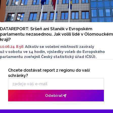
DATAREPORT: Sršeň ani Staněk v Evropském
parlamentu nezasednou. Jak volili lidé v Olomouckém
kraji?
10.06.24 8:56
Ačkoliv se volební místnosti zavíraly
už v sobotu ve 14 hodin, výsledky voleb do Evropského
parlamentu zveřejnil Český statistický úřad (ČSÚ)
až v neděli v noci. V Olomouckém kraji dominovalo hnutí
Seriály
ANO. Druhé místo obdržela ve většině okresů koalice
Chcete dostávat report z regionu do vaší
Odběr newsletteru
SPOLU. Výsledky zveřejnil ČSÚ až v nočních hodinách kvůli
schránky?
dalším členským zemím EU, kde se termín hlasování lišil.
Odebírat