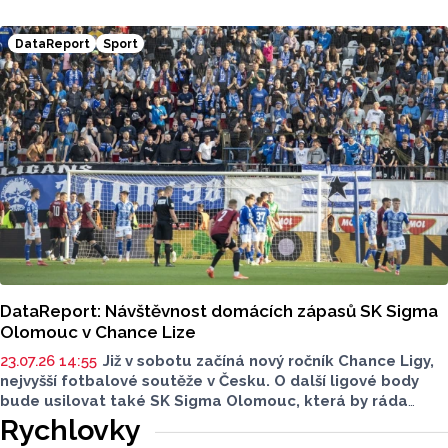
evidovali strážníci až na začátku října. Oproti roku 2022
vzrostl počet případů téměř na dvojnásobek.
DataReport
Sport
DataReport: Návštěvnost domácích zápasů SK Sigma
Olomouc v Chance Lize
23.07.26 14:55
Již v sobotu začíná nový ročník Chance Ligy,
nejvyšší fotbalové soutěže v Česku. O další ligové body
bude usilovat také SK Sigma Olomouc, která by ráda
přitáhla do ochozů Androva stadionu více fanoušků.
Rychlovky
V novém vydání DataReportu se podíváme na vývoj