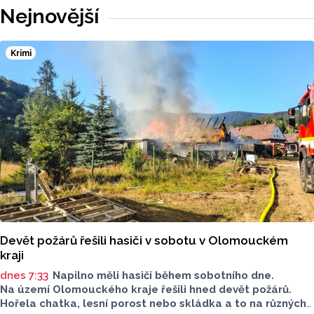
Nejnovější
Krimi
Devět požárů řešili hasiči v sobotu v Olomouckém
kraji
dnes 7:33
Napilno měli hasiči během sobotního dne.
Na území Olomouckého kraje řešili hned devět požárů.
Hořela chatka, lesní porost nebo skládka a to na různých