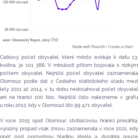
Celkový počet obyvatel, které město eviduje k datu 13.
května, je 101 388. V minulosti přitom bojovala s nízkým
počtem obyvatel. Nejnižší počet obyvatel zaznamenala
Olomouc podle dat z Českého statistického úřadu mezi
lety 2011 až 2014, v tu dobu nedosahoval počet obyvatel
ani na hranici 100 tisíc. Nejnižší číslo nalezneme v grafu
u roku 2012, kdy v Olomouci žilo 99 471 obyvatel.
V roce 2015 opět Olomouc stotisícovou hranici přesáhla,
výrazný propad však znovu zaznamenala v roce 2021, kdy
opět pod pomyslnou hladinu klesla a dosáhla pouze