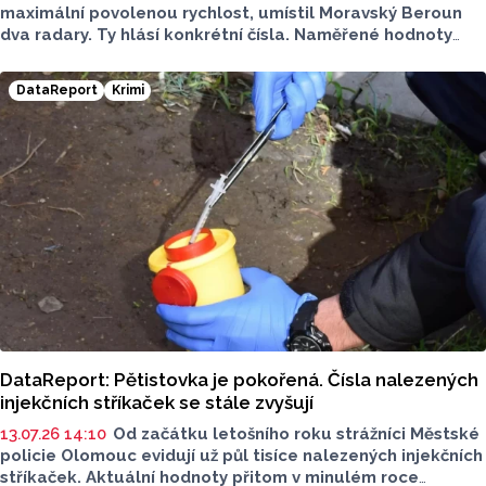
maximální povolenou rychlost, umístil Moravský Beroun
dva radary. Ty hlásí konkrétní čísla. Naměřené hodnoty
jsou téměř dvojnásobné. Máme po vás přehled.
DataReport
Krimi
DataReport: Pětistovka je pokořená. Čísla nalezených
injekčních stříkaček se stále zvyšují
13.07.26 14:10
Od začátku letošního roku strážníci Městské
policie Olomouc evidují už půl tisíce nalezených injekčních
stříkaček. Aktuální hodnoty přitom v minulém roce