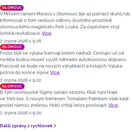
návštěvnosti domácích utkání Sigmy od návratu mezi elitu
OLOMOUC
v roce 2017.
V Mrtvém rameni Moravy v Olomouci žije až patnáct druhů ryb.
Informoval o tom vedoucí odboru životního prostředí
olomouckého magistrátu Petr Loyka. Za úspěchem stojí
loňská revitalizace.
Více
.
7. srpna 2026 v 9:26
OLOMOUC
Pozor, blíží se výluka tramvají kolem nádraží. Cestující už od
neděle budou muset využít náhradní autobusovou dopravu.
Pracovat se bude na nových výhybkách a kolejích. Výluka
potrvá do konce srpna.
Více
.
7. srpna 2026 v 9:22
OLOMOUC
B-tým olomoucké Sigmy začalo sezónu. Klub nyní hraje
ve třetí lize. S novým trenérem Tomášem Palinkem však kádr
prošel ráznou změnou. Hráči chtějí letos postoupit.
Více
.
7. srpna 2026 v 9:20
Další zprávy z rychlovek