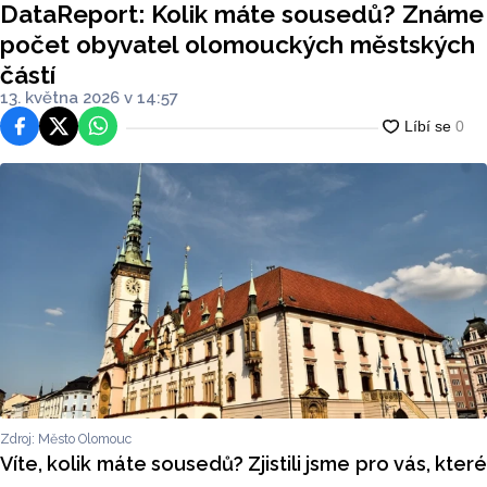
DataReport: Kolik máte sousedů? Známe
částí
počet obyvatel olomouckých městských
částí
13. května 2026 v 14:57
Facebook
Platforma X
WhatsApp
Zdroj: Město Olomouc
Víte, kolik máte sousedů? Zjistili jsme pro vás, které