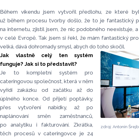
Během víkendu jsem vytvořil předlohu, ze které byli
už během procesu tvorby došlo, že to je fantastický p
na internetu, zjistil jsem, že nic podobného neexistuje, a
v celé Evropě. Tak jsem si řekl, že mám fantastický prod
velká, dává dohromady smysl, abych do toho skočil.
Jak vlastně celý ten systém
funguje? Jak si to představit?
Je to kompletní systém pro
cateringovou společnost, která v něm
vyřídí zakázku od začátku až do
úplného konce. Od přijetí poptávky,
přes vytvoření nabídky, až po
naplánování směn zaměstnanců,
po analytiku i fakturování. Zkrátka,
zdroj: Antonín Šrej
těch procesů v cateringovce je 24