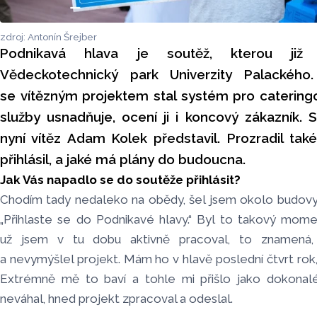
zdroj: Antonín Šrejber
Podnikavá hlava je soutěž, kterou již t
Vědeckotechnický park Univerzity Palackého
se vítězným projektem stal systém pro cateringo
služby usnadňuje, ocení ji i koncový zákazník. 
nyní vítěz Adam Kolek představil. Prozradil tak
přihlásil, a jaké má plány do budoucna.
Jak Vás napadlo se do soutěže přihlásit?
Chodím tady nedaleko na obědy, šel jsem okolo budovy 
„Přihlaste se do Podnikavé hlavy.“ Byl to takový mome
už jsem v tu dobu aktivně pracoval, to znamená, 
a nevymýšlel projekt. Mám ho v hlavě poslední čtvrt rok, 
Extrémně mě to baví a tohle mi přišlo jako dokonalé
neváhal, hned projekt zpracoval a odeslal.