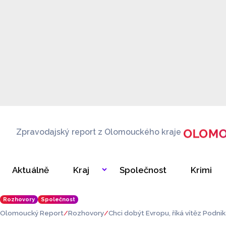
Zpravodajský report z Olomouckého kraje
Aktuálně
Kraj
Společnost
Krimi
Rozhovory
Společnost
Olomoucký Report
Rozhovory
Chci dobýt Evropu, říká vítěz Podn
vil svůj projekt