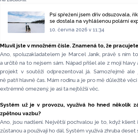
Psí spřežení jsem dřív odsuzovala, ří
se dostala na vyhlášenou polární ex
10. června 2026 v 11:34
Mluvil jste v množném čísle. Znamená to, že pracujet
Ano, spoluzakladatelem je Marcel Janík, právě s ním
a určitě na to nejsem sám. Nápad přišel ale z mojí hlavy 
projekt v soutěži odprezentoval já. Samozřejmě ale js
ně patří hlavně čas. Mám rodinu a je pro mě důležité věci p
extrémně omezený, je asi ta nejtěžší věc.
Systém už je v provozu, využívá ho hned několik z
zpětnou vazbu?
Ano, jsou nadšení. Největší pochvalou je to, když klient
zůstanou a používají ho dál. Systém využívá zhruba deset 