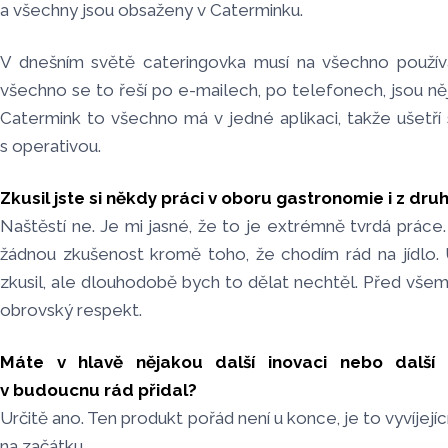
a všechny jsou obsaženy v Caterminku.
V dnešním světě cateringovka musí na všechno používa
všechno se to řeší po e-mailech, po telefonech, jsou n
Catermink to všechno má v jedné aplikaci, takže ušetří
s operativou.
Zkusil jste si někdy práci v oboru gastronomie i z dru
Naštěstí ne. Je mi jasné, že to je extrémně tvrdá prá
žádnou zkušenost kromě toho, že chodím rád na jídlo. 
zkusil, ale dlouhodobě bych to dělat nechtěl. Před všemi
obrovský respekt.
Máte v hlavě nějakou další inovaci nebo další v
v budoucnu rád přidal?
Určitě ano. Ten produkt pořád není u konce, je to vyvíjejí
na začátku.