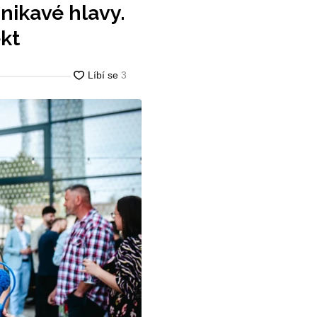
dnikavé hlavy.
kt