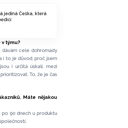
ká jediná Češka, která
pedici
e v týmu?
 to dávám celé dohromady
a i to je důvod, proč jsem
ou i určitá úskalí, mezi
rioritizovat. To, že je čas
ákazníků. Máte nějakou
 i po 90 dnech u produktu
společností.