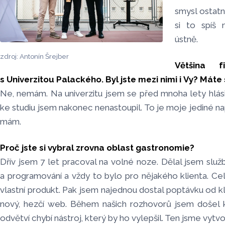
smysl ostatn
si to spíš 
ústně.
zdroj: Antonín Šrejber
Většina f
s Univerzitou Palackého. Byl jste mezi nimi i Vy? Máte
Ne, nemám. Na univerzitu jsem se před mnoha lety hlásil 
ke studiu jsem nakonec nenastoupil. To je moje jediné nap
mám.
Proč jste si vybral zrovna oblast gastronomie?
Dřív jsem 7 let pracoval na volné noze. Dělal jsem služb
a programování a vždy to bylo pro nějakého klienta. Celé
vlastní produkt. Pak jsem najednou dostal poptávku od kli
nový, hezčí web. Během našich rozhovorů jsem došel
odvětví chybí nástroj, který by ho vylepšil. Ten jsme vytvoř