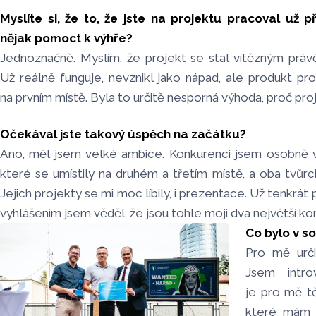
Myslíte si, že to, že jste na projektu pracoval už 
nějak pomoct k výhře?
Jednoznačně. Myslím, že projekt se stal vítězným právě 
Už reálně funguje, nevznikl jako nápad, ale produkt pro 
na prvním místě. Byla to určitě nesporná výhoda, proč proj
Očekával jste takový úspěch na začátku?
Ano, měl jsem velké ambice. Konkurenci jsem osobně v
které se umístily na druhém a třetím místě, a oba tvůrci 
Jejich projekty se mi moc líbily, i prezentace. Už tenkrá
vyhlášením jsem věděl, že jsou tohle moji dva největší ko
Co bylo v so
Pro mě urči
Jsem introv
je pro mě t
které mám v