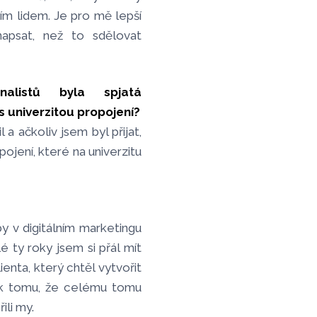
ím lidem. Je pro mě lepší
napsat, než to sdělovat
inalistů byla spjatá
 s univerzitou propojení?
a ačkoliv jsem byl přijat,
ojení, které na univerzitu
y v digitálním marketingu
 ty roky jsem si přál mít
enta, který chtěl vytvořit
 k tomu, že celému tomu
ili my.