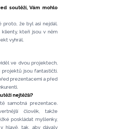
před soutěží, Vám mohlo
proto, že byl asi nejdál.
klienty, kteří jsou v něm
ekt vyhrál.
iděl ve dvou projektech,
projektů jsou fantastičtí.
t před prezentacemi a před
nkurenti.
utěži nejtěžší?
tě samotná prezentace.
ertnější člověk, takže
ěžké poskládat myšlenky,
 hlavě, tak, aby dávaly