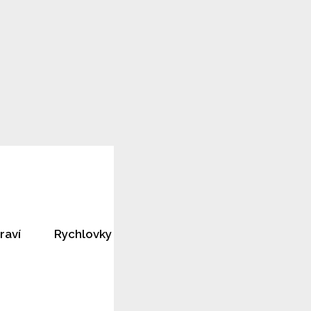
raví
Rychlovky
Horoskopy
Rozhovory