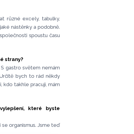
t různé excely, tabulky,
ějaké nástěnky a podobně.
 společnosti spoustu času
hé strany?
ce. S gastro světem nemám
Určitě bych to rád někdy
, kdo takhle pracují, mám
ylepšení, které byste
cí se organismus. Jsme teď