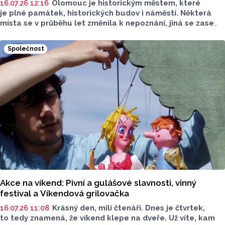
16.07.26 12:16
Olomouc je historickým městem, které
je plné památek, historických budov i náměstí. Některá
místa se v průběhu let změnila k nepoznání, jiná se zase
nezměnila vůbec. Olomoucký Report se vydal po stopách
historie a v novém seriálu některá místa navštívil.
Společnost
Podívejte se, jak velké změny jsou.
Akce na víkend: Pivní a gulášové slavnosti, vinný
festival a Víkendová grilovačka
16.07.26 11:08
Krásný den, milí čtenáři. Dnes je čtvrtek,
to tedy znamená, že víkend klepe na dveře. Už víte, kam