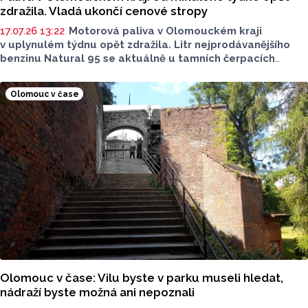
zdražila. Vladá ukončí cenové stropy
17.07.26 13:22
Motorová paliva v Olomouckém kraji
v uplynulém týdnu opět zdražila. Litr nejprodávanějšího
benzinu Natural 95 se aktuálně u tamních čerpacích
stanic prodává v průměru za 40,17 Kč, před týdnem byl
o 79 haléřů levnější. O 1,91 koruny na litru zdražila nafta,
Olomouc v čase
za litr teď řidiči dají průměrně 37,60 Kč. Podle údajů
společnosti CCS, která ceny sleduje, je benzin o 5,53
koruny na litru dražší než před rokem, za naftu tehdy
motoristé platili o 3,90 Kč na litru méně.
Olomouc v čase: Vilu byste v parku museli hledat,
nádraží byste možná ani nepoznali