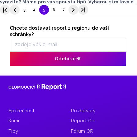
vyrazíte? Máme pro vás spoustu tipů. Vyberou si milovníci
gastronomie, historie a tradic, kultury i zvířat. Podívejte
3
4
5
6
7
se, co pro vás máme.
Seriály
Chcete dostávat report z regionu do vaší
Odběr newsletteru
schránky?
Odebírat
Společnost
Rozhovory
Krimi
Reportáže
Tipy
Fórum OR