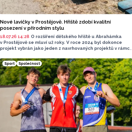
Nové lavičky v Prostějově. Hřiště zdobí kvalitní
posezení v přírodním stylu
18.07.26 14:28
O rozšíření dětského hřiště u Abrahámka
v Prostějově se mluví už roky. V roce 2024 byl dokonce
projekt vybrán jako jeden z navrhovaných projektů v rámci
Participativního rozpočtu. Letos se konečně projekt
realizoval. Návštěvníci teď můžou vyzkoušet nejen nové
Sport
Společnost
herní prvky, ale i vyšší komfort pro odpočinkovou zónu.