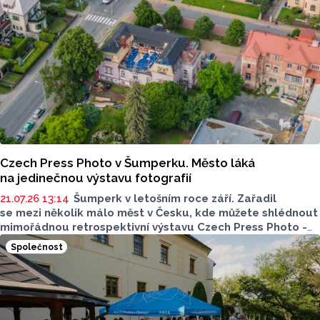
Czech Press Photo v Šumperku. Město láká
na jedinečnou výstavu fotografií
21.07.26 13:14
Šumperk v letošním roce září. Zařadil
se mezi několik málo měst v Česku, kde můžete shlédnout
mimořádnou retrospektivní výstavu Czech Press Photo -
kolekci Fotografie roku. Ve venkovním prostoru budou
Společnost
k vidění od 23. července.