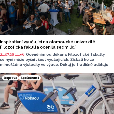
Inspirativní vyučující na olomoucké univerzitě.
Filozofická fakulta ocenila sedm lidí
21.07.26 11:56
Oceněním od děkana Filozofické fakulty
se nyní může pyšnit šest vyučujících. Získali ho za
mimořádné výsledky ve výuce. Děkaj je tradičně uděluje
na základě výsedků studentských evaluací během setkání
v Parkánových zahradách.
Doprava
Společnost