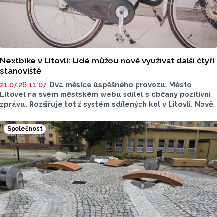
Nextbike v Litovli: Lidé můžou nově využívat další čtyři
stanoviště
21.07.26 11:07
Dva měsíce úspěšného provozu. Město
Litovel na svém městském webu sdílel s občany pozitivní
zprávu. Rozšiřuje totiž systém sdílených kol v Litovli. Nově
můžete ekologické dopravní prostředky vyzvednout i na
dalších čtyřech místech, celkem je ve městě už 14
Společnost
stanovišť.