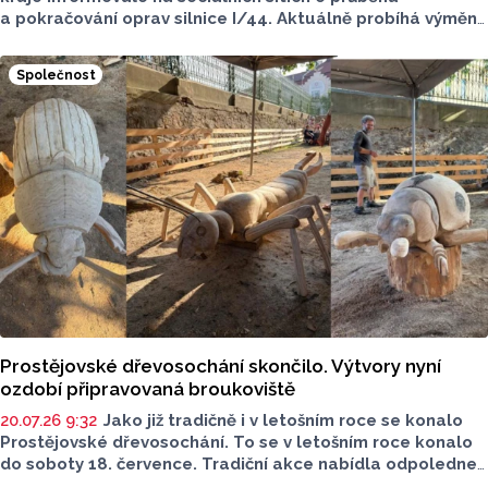
a pokračování oprav silnice I/44. Aktuálně probíhá výměna
mostních závěrů v Zábřehu podle původního plánu.
Vznikají kolony.
Společnost
Prostějovské dřevosochání skončilo. Výtvory nyní
ozdobí připravovaná broukoviště
20.07.26 9:32
Jako již tradičně i v letošním roce se konalo
Prostějovské dřevosochání. To se v letošním roce konalo
do soboty 18. července. Tradiční akce nabídla odpoledne
plné tvoření, hudby i slavnostní představení nových