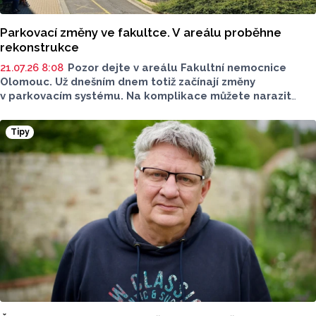
Parkovací změny ve fakultce. V areálu proběhne
rekonstrukce
21.07.26 8:08
Pozor dejte v areálu Fakultní nemocnice
Olomouc. Už dnešním dnem totiž začínají změny
v parkovacím systému. Na komplikace můžete narazit
v blízkosti staveniště Franze Josefa, od začátku srpna
také u Transfuzního oddělení. Jak dlouho omezení
Tipy
potrvá?