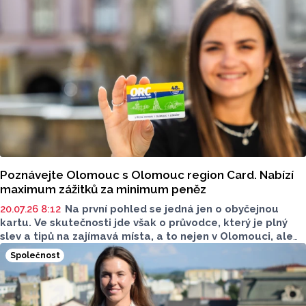
Poznávejte Olomouc s Olomouc region Card. Nabízí
maximum zážitků za minimum peněz
20.07.26 8:12
Na první pohled se jedná jen o obyčejnou
kartu. Ve skutečnosti jde však o průvodce, který je plný
slev a tipů na zajímavá místa, a to nejen v Olomouci, ale
na celé střední Moravě a v Jeseníkách. Nabízí i dopravu
Společnost
po Olomouci zdarma. Naleznete ji už teď, v olomouckém
informačním centru v podloubí radnice nebo online.