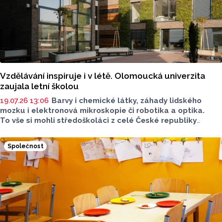
Vzdělávání inspiruje i v létě. Olomoucká univerzita
zaujala letní školou
19.07.26 13:06
Barvy i chemické látky, záhady lidského
mozku i elektronová mikroskopie či robotika a optika.
To vše si mohli středoškoláci z celé České republiky
vyzkoušet díky Univerzitě Palackého. Letní školu Badatele
pořádala Přírodovědecká fakulta UP hned první
Společnost
červencový týden, představila během ní laboratoře i další
odborná pracoviště.