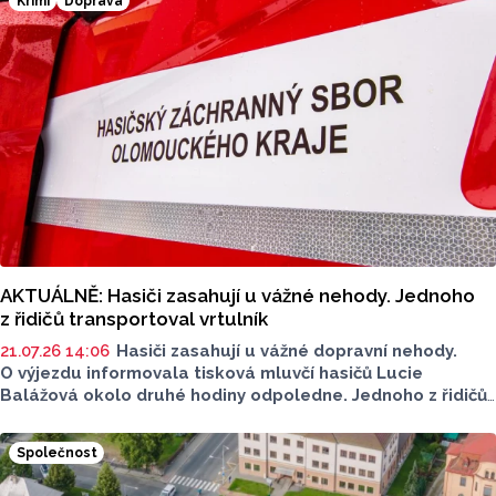
Krimi
Doprava
AKTUÁLNĚ: Hasiči zasahují u vážné nehody. Jednoho
z řidičů transportoval vrtulník
21.07.26 14:06
Hasiči zasahují u vážné dopravní nehody.
O výjezdu informovala tisková mluvčí hasičů Lucie
Balážová okolo druhé hodiny odpoledne. Jednoho z řidičů
museli záchranáři transportovat vrtulníkem. Situace
je vážná, na místě neprojedete.
Společnost