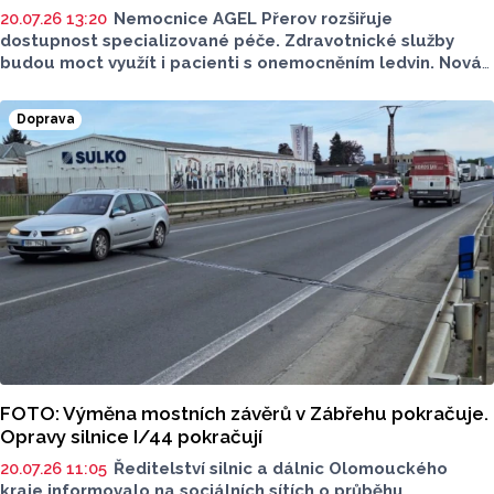
20.07.26 13:20
Nemocnice AGEL Přerov rozšiřuje
dostupnost specializované péče. Zdravotnické služby
budou moct využít i pacienti s onemocněním ledvin. Nová
nefrologická ambulance v Hranicích funguje pod
odborným vedením Hemodialyzačního oddělení
Doprava
Nemocnice AGEL Přerov. Pacientům z Hranicka i jeho okolí
přináší možnost absolvovat pravidelná vyšetření i kontroly.
FOTO: Výměna mostních závěrů v Zábřehu pokračuje.
Opravy silnice I/44 pokračují
20.07.26 11:05
Ředitelství silnic a dálnic Olomouckého
kraje informovalo na sociálních sítích o průběhu