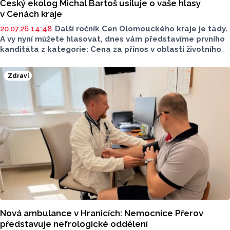
Český ekolog Michal Bartoš usiluje o vaše hlasy
v Cenách kraje
20.07.26 14:48
Další ročník Cen Olomouckého kraje je tady.
A vy nyní můžete hlasovat, dnes vám představíme prvního
kanditáta z kategorie: Cena za přínos v oblasti životního
prostředí. Toto je Michal Bartoš, nominován v kategorii:
Dlouhodobý přínos v oblasti životního prostředí.
Zdraví
Nová ambulance v Hranicích: Nemocnice Přerov
představuje nefrologické oddělení