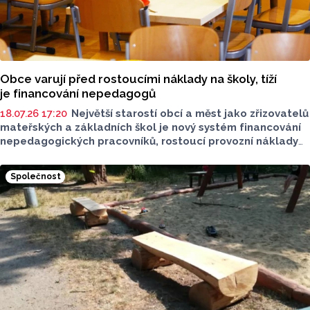
Obce varují před rostoucími náklady na školy, tíží
je financování nepedagogů
18.07.26 17:20
Největší starostí obcí a měst jako zřizovatelů
mateřských a základních škol je nový systém financování
nepedagogických pracovníků, rostoucí provozní náklady
a nutnost investovat do stárnoucích školních budov.
Vyplývá to z ankety ČTK mezi zástupci okresních měst
Společnost
v Olomouckém kraji. Řada radnic připouští, že kvůli
poklesu počtu dětí bude muset v příštích letech slučovat
některé školy či školky.