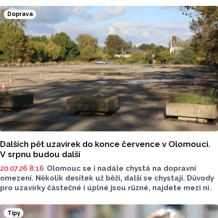
dřevěných soch. Letošním tématem byli Brouci.
Doprava
Dalších pět uzavírek do konce července v Olomouci.
V srpnu budou další
20.07.26 8:16
Olomouc se i nadále chystá na dopravní
omezení. Několik desítek už běží, další se chystají. Důvody
pro uzavírky částečné i úplné jsou různé, najdete mezi nimi
opravy i budování optiky či modernizace. Na která místa
si dát pozor?
Tipy