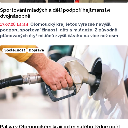
Sportování mladých a dětí podpoří hejtmanství
dvojnásobně
17.07.26 14:44
Olomoucký kraj letos výrazně navýšil
podporu sportovní činnosti dětí a mládeže. Z původně
plánovaných čtyř miliónů zvýšil částku na více než osm
miliónů korun. Díky tomu podpoří větší počet sportovních
klubů a organizací napříč regionem. V dotačním programu
Společnost
Doprava
uspělo 196 žadatelů, kteří mohli získat od deseti do dvou
set tisíc korun.
Paliva v Olomouckém kraji od minulého týdne opět