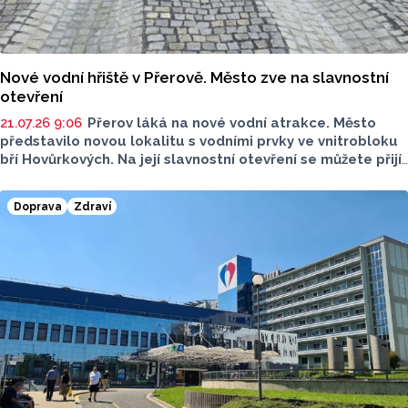
Nové vodní hřiště v Přerově. Město zve na slavnostní
otevření
21.07.26 9:06
Přerov láká na nové vodní atrakce. Město
představilo novou lokalitu s vodními prvky ve vnitrobloku
bří Hovůrkových. Na její slavnostní otevření se můžete přijít
podívat i vy, proběhne už ve čtvrtek 23. července..
Doprava
Zdraví