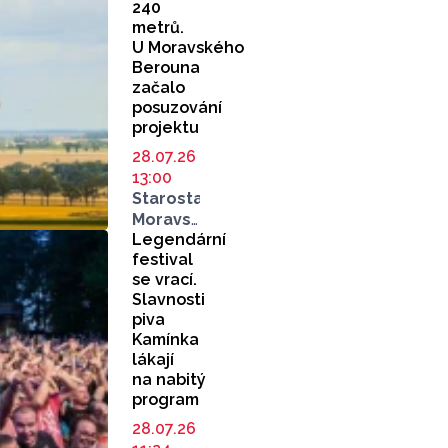
240
metrů.
U Moravského
Berouna
začalo
posuzování
projektu
28.07.26
13:00
Starosta
Moravského
Legendární
Berouna
festival
Jan Hicz
se vrací.
informoval
Slavnosti
o dalším
piva
pokračování
Kamínka
projektu
lákají
akceleračních
na nabitý
zón.
program
Obec
28.07.26
se dlouhodobě