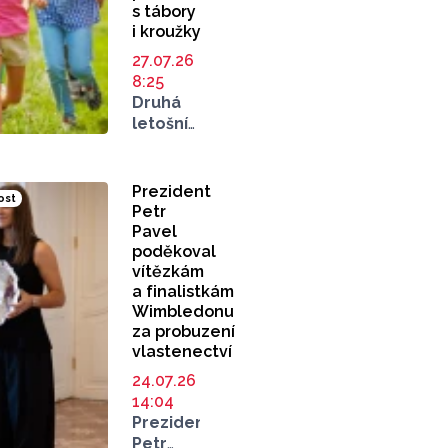
s tábory
půdě
na pouti
i kroužky
za podpory
nebo
skvělého
jídlo
27.07.26
publika
na festivalu.
8:25
předvedly
O tom,
Druhá
české
jak
letošní
reprezentační
v případě
výzva
týmy
nespokojenosti
Fondu
úžasné
postupovat,
pomoci
Prezident
ost
výkony.
informovala
olomouckým
Petr
Slavit
Lenka
dětem
Pavel
tak
Gartnerová,
začala.
poděkoval
můžou
referentka
Běží
vítězkám
cenné
informační
už od
a finalistkám
medaile.
služby
Wimbledonu
začátku
města
za probuzení
července.
Prostějova.
vlastenectví
Rodinám
Máme
s nižšími
24.07.26
pro vás
příjmy
14:04
přehledné
nabízí
Prezident
shrnutí.
možnost
Petr