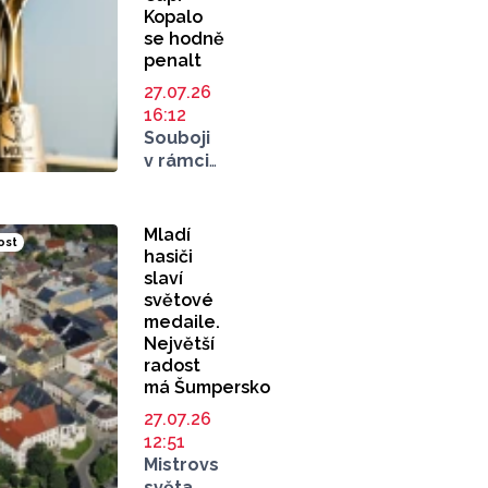
Kopalo
celkem
se hodně
ve čtyřech
penalt
lokalitách.
Hotovo
27.07.26
by mělo
16:12
být
Souboji
v polovině
v rámci
srpna,
prvního
pozor
kola
si musí
začal
Mladí
ost
dát
o víkendu
hasiči
zejména
také
slaví
řidiči,
fotbalový
světové
můžou
pohár
medaile.
totiž
MOL
Největší
narazit
radost
Cup,
na dopravní
má Šumpersko
do kterého
omezení.
se zapojily
27.07.26
také
12:51
týmy
Mistrovství
z Olomouckého
světa