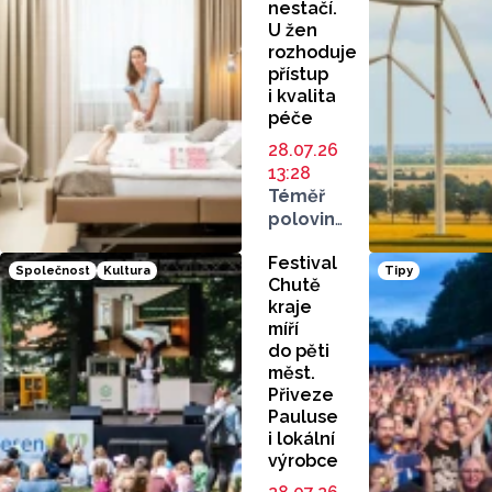
nestačí.
U žen
rozhoduje
přístup
i kvalita
péče
28.07.26
13:28
Téměř
polovina
žen
Festival
považuje
Společnost
Kultura
Tipy
Chutě
za ideální
kraje
porodnici
míří
dostupnou
do pěti
do 30
měst.
minut
Přiveze
od domova.
Pauluse
Samotná
i lokální
blízkost
výrobce
ale