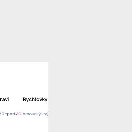
raví
Rychlovky
Horoskopy
Rozhovory
 Report
Olomoucký kraj