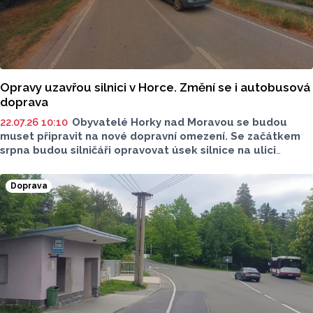
Opravy uzavřou silnici v Horce. Změní se i autobusová
doprava
22.07.26 10:10
Obyvatelé Horky nad Moravou se budou
muset připravit na nové dopravní omezení. Se začátkem
srpna budou silničáři opravovat úsek silnice na ulici
Olomoucká od konce obce směrem k vlakovému
přejezdu. Omezení čeká nejen motoristy, ale i cestující
Doprava
autobusem. Na změny se Report doptával starosty Horky
nad Moravou Luďka Tichého.