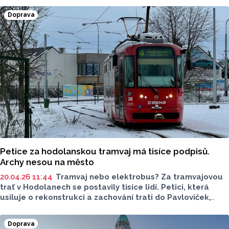
své programy a priority do blížících se komunálních voleb.
Doprava
Petice za hodolanskou tramvaj má tisíce podpisů.
Archy nesou na město
20.04.26 11:44
Tramvaj nebo elektrobus? Za tramvajovou
trať v Hodolanech se postavily tisíce lidí. Petici, která
usiluje o rekonstrukci a zachování trati do Pavloviček,
vytvořil středoškolský pedagog Radim Chmelík. Nyní archy
doručí na radnici, k řešení celé situace se však, podle něj,
Doprava
město dostane až na konci roku.