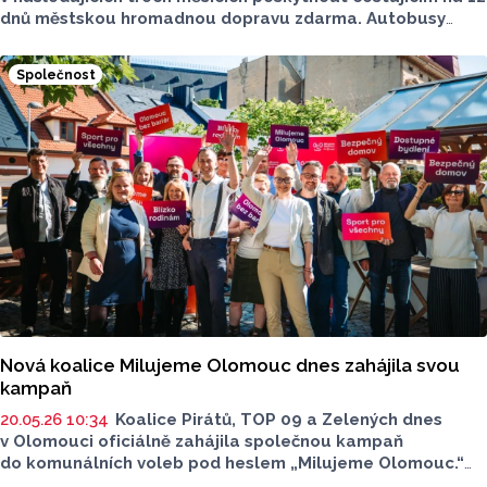
dnů městskou hromadnou dopravu zdarma. Autobusy
budou zadarmo jezdit během největších letních akcí
v Přerově, jako je festival Velká Morava, třídenní
Společnost
Svatovavřinecké hody a Gastrofestival chutě kraje. Bez
placení se budou moci svézt lidé MHD i během Evropského
týdne mobility v druhé polovině září, sdělila dnes ČTK
mluvčí radnice Lenka Chalupová. Důvodem je snaha snížit
automobilovou dopravu v ulicích města.
Nová koalice Milujeme Olomouc dnes zahájila svou
kampaň
20.05.26 10:34
Koalice Pirátů, TOP 09 a Zelených dnes
v Olomouci oficiálně zahájila společnou kampaň
do komunálních voleb pod heslem „Milujeme Olomouc.“
Na úvodní tiskové konferenci představilo nové uskupení