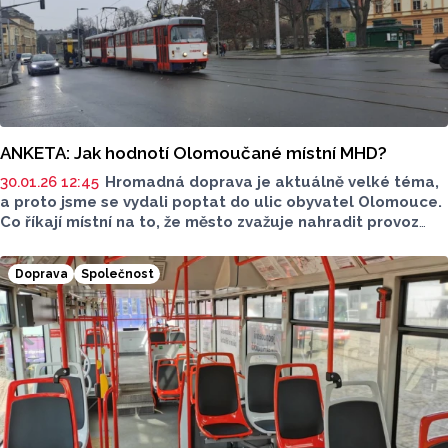
ANKETA: Jak hodnotí Olomoučané místní MHD?
30.01.26 12:45
Hromadná doprava je aktuálně velké téma,
a proto jsme se vydali poptat do ulic obyvatel Olomouce.
Co říkají místní na to, že město zvažuje nahradit provoz
z Hlavního nádraží do Pavloviček elektrobusy? Jezdí
častěji autobusem nebo tramvají a jak jsou s hromadnou
Doprava
Společnost
dopravou spokojení?