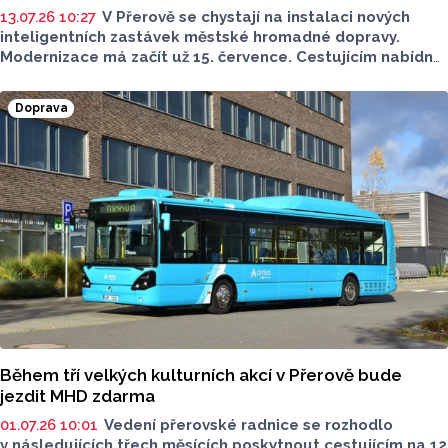
13.07.26 10:27
V Přerově se chystají na instalaci nových
inteligentních zastávek městské hromadné dopravy.
Modernizace má začít už 15. července. Cestujícím nabídne
moderní informační systém s LED panely s aktuálními
informacemi o spojích. Projekt má stát více než 9 milionů,
Doprava
dotkne se celkem 16 zastávek.
Během tří velkých kulturních akcí v Přerově bude
jezdit MHD zdarma
01.07.26 10:01
Vedení přerovské radnice se rozhodlo
v následujících třech měsících poskytnout cestujícím na 12