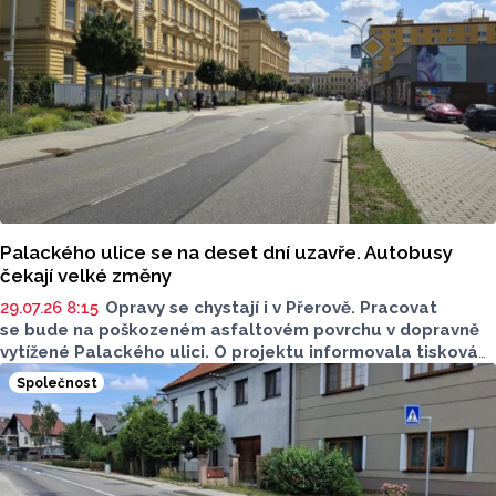
Palackého ulice se na deset dní uzavře. Autobusy
čekají velké změny
29.07.26 8:15
Opravy se chystají i v Přerově. Pracovat
se bude na poškozeném asfaltovém povrchu v dopravně
vytížené Palackého ulici. O projektu informovala tisková
mluvčí města Přerova Lenka Chalupová. S projektem jsou
Společnost
spojené také uzavírky, pozor si dejte od 10. do 19. srpna.