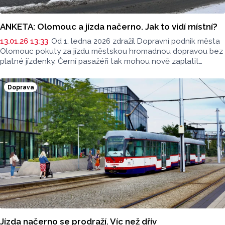
ANKETA: Olomouc a jízda načerno. Jak to vidí místní?
13.01.26 13:33
Od 1. ledna 2026 zdražil Dopravní podnik města
Olomouc pokuty za jízdu městskou hromadnou dopravou bez
platné jízdenky. Černí pasažéři tak mohou nově zaplatit
až 2500 korun, místo dosavadních 1500. Jezdí místní načerno?
A co říkají na novou výši pokut? To jsme zjišťovali v ulicích.
Doprava
Jízda načerno se prodraží. Víc než dřív