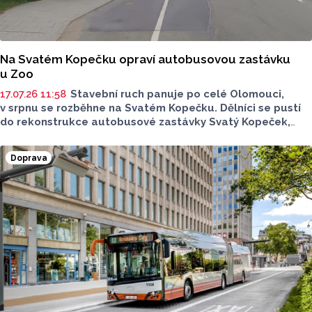
Na Svatém Kopečku opraví autobusovou zastávku
u Zoo
17.07.26 11:58
Stavební ruch panuje po celé Olomouci,
v srpnu se rozběhne na Svatém Kopečku. Dělníci se pustí
do rekonstrukce autobusové zastávky Svatý Kopeček,
ZOO ve směru do Olomouce. Součástí bude oprava
chodníku, dlažby nástupiště a čekárny včetně varovných
Doprava
a signálních ploch. Práce začnou ve středu 5. srpna,
hotovo bude na konci září.