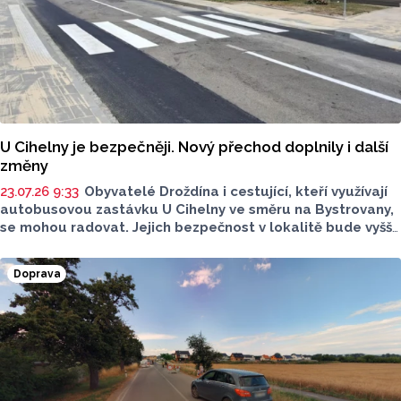
U Cihelny je bezpečněji. Nový přechod doplnily i další
změny
23.07.26 9:33
Obyvatelé Droždína i cestující, kteří využívají
autobusovou zastávku U Cihelny ve směru na Bystrovany,
se mohou radovat. Jejich bezpečnost v lokalitě bude vyšší.
Vznikl tady totiž nový přechod pro chodce. Práce na něm
trvaly jeden měsíc.
Doprava