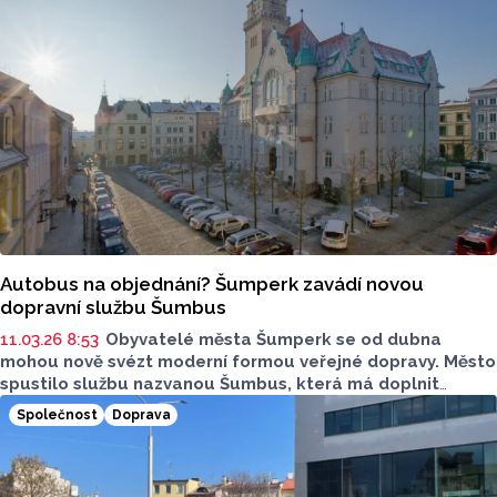
Autobus na objednání? Šumperk zavádí novou
dopravní službu Šumbus
11.03.26 8:53
Obyvatelé města Šumperk se od dubna
mohou nově svézt moderní formou veřejné dopravy. Město
spustilo službu nazvanou Šumbus, která má doplnit
stávající městskou hromadnou dopravu a nabídnout lidem
Společnost
Doprava
flexibilnější způsob cestování po městě.