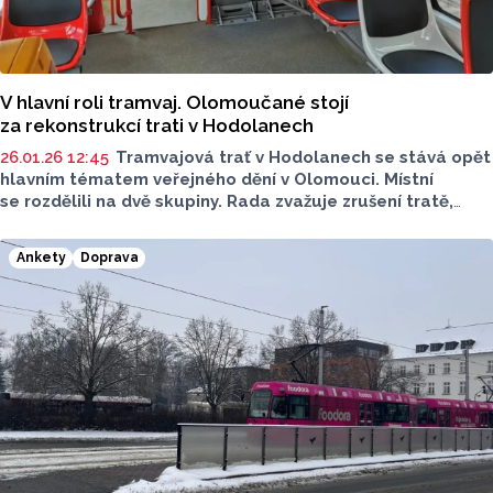
V hlavní roli tramvaj. Olomoučané stojí
za rekonstrukcí trati v Hodolanech
26.01.26 12:45
Tramvajová trať v Hodolanech se stává opět
hlavním tématem veřejného dění v Olomouci. Místní
se rozdělili na dvě skupiny. Rada zvažuje zrušení tratě,
Olomoučtí reagují peticí. Jak to celé dopadne?
Ankety
Doprava