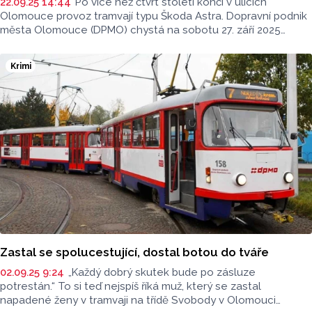
22.09.25 14:44
Po více než čtvrt století končí v ulicích
Olomouce provoz tramvají typu Škoda Astra. Dopravní podnik
města Olomouce (DPMO) chystá na sobotu 27. září 2025
speciální rozlučkovou jízdu
Krimi
Zastal se spolucestující, dostal botou do tváře
02.09.25 9:24
„Každý dobrý skutek bude po zásluze
potrestán.“ To si teď nejspíš říká muž, který se zastal
napadené ženy v tramvaji na třídě Svobody v Olomouci