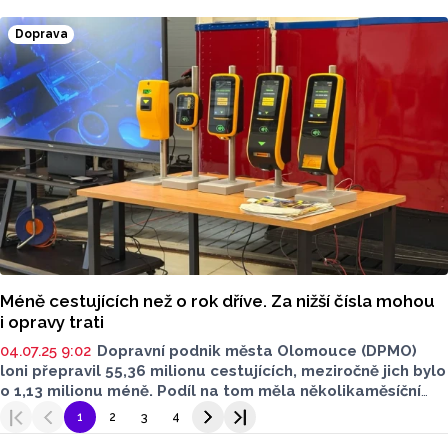
a schytal za to kopanec botou do obličeje.
Doprava
Méně cestujících než o rok dříve. Za nižší čísla mohou
i opravy trati
04.07.25 9:02
Dopravní podnik města Olomouce (DPMO)
loni přepravil 55,36 milionu cestujících, meziročně jich bylo
o 1,13 milionu méně. Podíl na tom měla několikaměsíční
oprava tramvajové trati, kvůli které klesl počet
1
2
3
4
cestujících přepravených tramvajemi. Naopak autobusy