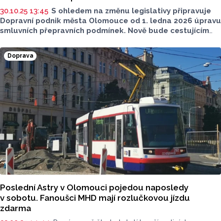
30.10.25 13:45
S ohledem na změnu legislativy připravuje
Dopravní podnik města Olomouce od 1. ledna 2026 úpravu
smluvních přepravních podmínek. Nově bude cestujícím
za jízdu MHD v Olomouci bez platné jízdenky účtována
přirážka k jízdnému 2 500 korun, doposud to bylo 1500
Doprava
korun. V případě, že cestující uhradí přirážku k jízdnému
na místě nebo do 15 kalendářních dnů po kontrole, bude
částka snížena na 1000 korun.
Poslední Astry v Olomouci pojedou naposledy
v sobotu. Fanoušci MHD mají rozlučkovou jízdu
zdarma