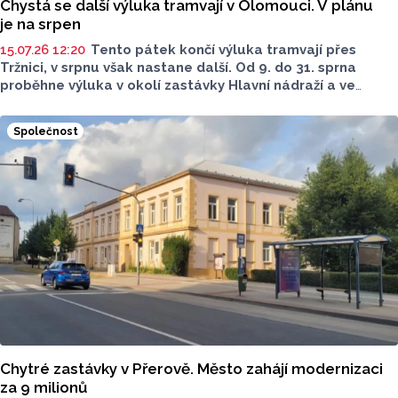
Chystá se další výluka tramvají v Olomouci. V plánu
je na srpen
15.07.26 12:20
Tento pátek končí výluka tramvají přes
Tržnici, v srpnu však nastane další. Od 9. do 31. sprna
proběhne výluka v okolí zastávky Hlavní nádraží a ve
smyčce Fibichova. Tramvaje neobslouží přímo vlakového
nádráží a Pavlovičky kvůli výměnám vyhybek. Podobronosti
Společnost
k výluce sdělila pro Report tisková mluvčí Dopravního
podniku města Olomouc (DPMO) Anna Sýkorová.
Chytré zastávky v Přerově. Město zahájí modernizaci
za 9 milionů