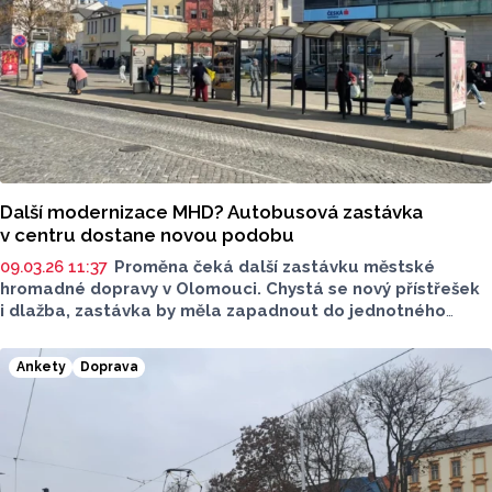
Další modernizace MHD? Autobusová zastávka
v centru dostane novou podobu
09.03.26 11:37
Proměna čeká další zastávku městské
hromadné dopravy v Olomouci. Chystá se nový přístřešek
i dlažba, zastávka by měla zapadnout do jednotného
designu města. Stavební práce začnou v dubnu, zastávka
se tak dočasně přesune na jiná místa.
Ankety
Doprava