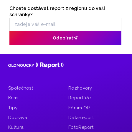
Seriály
MHD v meziročním srovnání využilo více osob. ČTK údaje
získala z výroční zprávy společnosti.
Chcete dostávat report z regionu do vaší
Odběr newsletteru
schránky?
Odebírat
Společnost
Rozhovory
Krimi
Reportáže
Tipy
Fórum OR
Doprava
DataReport
Kultura
FotoReport