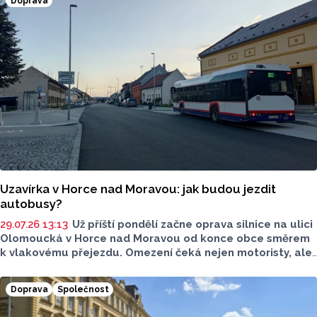
Doprava
Uzavírka v Horce nad Moravou: jak budou jezdit
autobusy?
29.07.26 13:13
Už příští pondělí začne oprava silnice na ulici
Olomoucká v Horce nad Moravou od konce obce směrem
k vlakovému přejezdu. Omezení čeká nejen motoristy, ale
i cestující autobusem. Dopravní podnik města Olomouce
(DPMO) informoval o změnách v autobusových linkách.
Doprava
Společnost