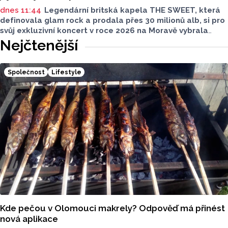
dnes 11:44
Legendární britská kapela THE SWEET, která
definovala glam rock a prodala přes 30 milionů alb, si pro
svůj exkluzivní koncert v roce 2026 na Moravě vybrala
Mikulov. 15. srpna 2026 vystoupí pod širým nebem
Nejčtenější
v malebném Amfiteátru Mikulov.
Společnost
Lifestyle
Kde pečou v Olomouci makrely? Odpověď má přinést
nová aplikace