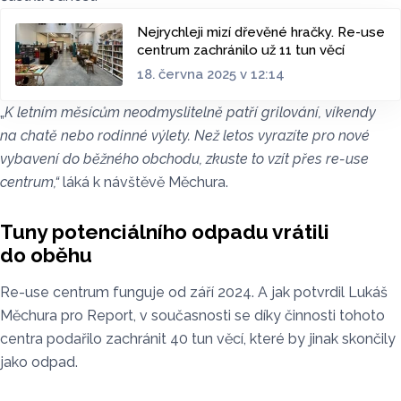
Nejrychleji mizí dřevěné hračky. Re-use
centrum zachránilo už 11 tun věcí
18. června 2025 v 12:14
„
K letním měsícům neodmyslitelně patří grilování, víkendy
na chatě nebo rodinné výlety. Než letos vyrazíte pro nové
vybavení do běžného obchodu, zkuste to vzít přes re-use
centrum,“
láká k návštěvě Měchura.
Tuny potenciálního odpadu vrátili
do oběhu
Re-use centrum funguje od září 2024. A jak potvrdil Lukáš
Měchura pro Report, v současnosti se díky činnosti tohoto
centra podařilo zachránit 40 tun věcí, které by jinak skončily
jako odpad.