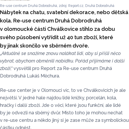
Re-use centrum Druhá Dobrodruhá, zdroj: Report.cz, Druhá Dobrodruhá
Nábytek na chatu, svatební dekorace, nebo dětská
kola. Re-use centrum Druhá Dobrodruhá
v olomoucké části Chválkovice stihlo za dobu
svého působení vytřídit už 40 tun zboží, které
by jinak skončilo ve sběrném dvoře.
„
Aktuálně se snažíme znovu nalákat lidi, aby si přišli něco
vybrat, abychom obměnili nabídku. Pořád přijímáme i další
zboží,“
vysvětlil pro Report za Re-use centrum Druhá
Dobrodruhá Lukáš Měchura.
Re-use center je v Olomouci víc, to ve Chválkovicích je ale
největší. V jedné hale najdou lidé knížky, porcelán, kola,
hračky i další zboží. Jde o věci, které jsou funkční, ale lidé
by je odvezli na sběrný dvůr. Místo toho je mohou nechat
v re-use centru a někdo jiný si je zase může za symbolickou
částku odnést.