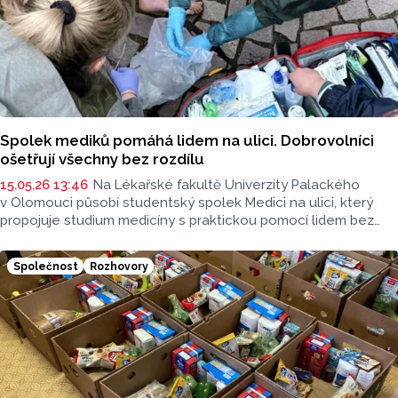
Spolek mediků pomáhá lidem na ulici. Dobrovolníci
ošetřují všechny bez rozdílu
15.05.26 13:46
Na Lékařské fakultě Univerzity Palackého
v Olomouci působí studentský spolek Medici na ulici, který
propojuje studium medicíny s praktickou pomocí lidem bez
domova a sociálně slabým. Dobrovolníci z řad studentů
lékařských i nelékařských zdravotnických oborů vyrážejí přímo
Společnost
Rozhovory
do terénu za lidmi, pro které je každodenní realitou život bez
stabilního zázemí, jistoty a často také bez běžného přístupu
ke zdravotní péči.