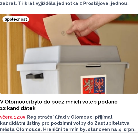
zabrat. Třikrát vyjížděla jednotka z Prostějova, jednou
z Konice. Nápomocní byli i dobrovolní hasiči. Všechny
události se naštěstí obešly bez zranění osob.
Společnost
V Olomouci bylo do podzimních voleb podáno
12 kandidátek
včera 12:05
Registrační úřad v Olomouci přijímal
kandidátní listiny pro podzimní volby do Zastupitelstva
města Olomouce. Hraniční termín byl stanoven na 4. srpna
do 16 hodin. Do této lhůty bylo podáno celkem
Seriály