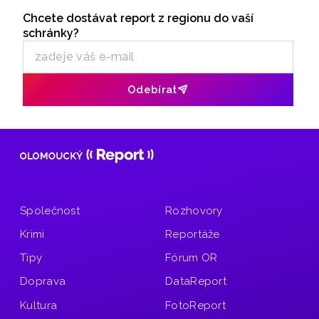
12 kandidátních listin.
Chcete dostávat report z regionu do vaší
Odběr newsletteru
schránky?
Odebírat
Společnost
Rozhovory
Krimi
Reportáže
Tipy
Fórum OR
Doprava
DataReport
Kultura
FotoReport