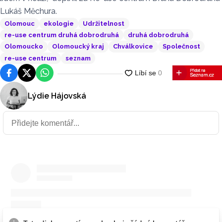
Lukáš Měchura.
Olomouc
ekologie
Udržitelnost
re-use centrum druhá dobrodruhá
druhá dobrodruhá
Olomoucko
Olomoucký kraj
Chválkovice
Společnost
re-use centrum
seznam
Facebook
Platforma X
WhatsApp
Lýdie Hájovská