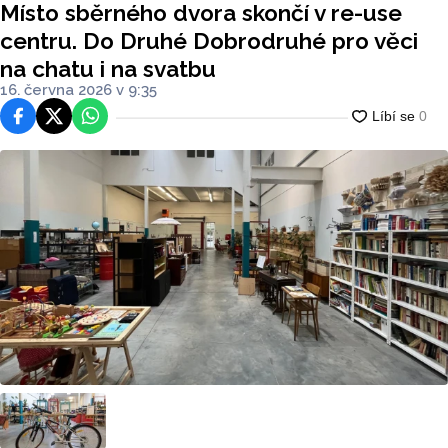
Místo sběrného dvora skončí v re-use
u i na svatbu
centru. Do Druhé Dobrodruhé pro věci
na chatu i na svatbu
16. června 2026 v 9:35
Facebook
Platforma X
WhatsApp