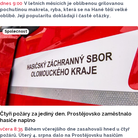
dnes 9:00
V letních měsících je oblíbenou grilovanou
pochutinou makrela, ryba, která se na Hané těší velké
oblibě. Její popularitu dokládají i časté otázky
ve virtuálním prostoru, kde je budou v následujících dnech
nebo o víkendu grilovat. Zpřehlednit tyto informace
Společnost
má nová letní mikroaplikace "Kde pečou makrely?“
Čtyři požáry za jediný den. Prostějovsko zaměstnalo
hasiče naplno
včera 8:35
Během včerejšího dne zasahovali hned u čtyř
požárů. Úterý 4. srpna dalo na Prostějovsku hasičům