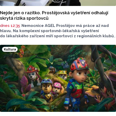
Nejde jen o razítko. Prostějovská vyšetření odhalují
skrytá rizika sportovců
dnes 12:35
Nemocnice AGEL Prostějov má práce až nad
hlavu. Na komplexní sportovně-lékařská vyšetření
do lékařského zařízení míří sportovci z regionálních klubů,
mládežnických kategorií i aktivní veřejnost. Informovala
o tom tisková mluvčí nemocnice Radka Miloševská.
Kultura
V Prostějově vyšetřují i sportovce z Moravskoslezského,
Zlínského nebo Jihomoravského kraje.