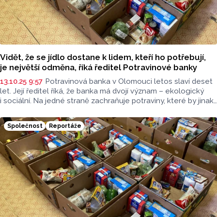
Vidět, že se jídlo dostane k lidem, kteří ho potřebují,
je největší odměna, říká ředitel Potravinové banky
13.10.25 9:57
Potravinová banka v Olomouci letos slaví deset
let. Její ředitel říká, že banka má dvojí význam – ekologický
i sociální. Na jedné straně zachraňuje potraviny, které by jinak
skončily v odpadu, a na druhé pomáhá lidem v nouzi. „To
spojení dává celé věci hlubší smysl a pro mě osobně
Společnost
Reportáže
i naplnění,“ vysvětluje ředitel Potravinové banky
Olomouckého kraje Tomáš Zatloukal pro Radio Metropole.