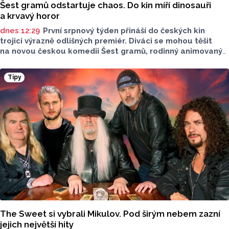
Šest gramů odstartuje chaos. Do kin míří dinosauři
a krvavý horor
dnes 12:29
První srpnový týden přináší do českých kin
trojici výrazně odlišných premiér. Diváci se mohou těšit
na novou českou komedii Šest gramů, rodinný animovaný
film Tlapková patrola: Dinosauří film i horor Zmrzlinář,
který je určen pouze dospělým divákům. Filmové novinky
Tipy
představil Radek Kreuziger v rozhovoru Lukáše Kobzy pro
Radio Haná.
The Sweet si vybrali Mikulov. Pod širým nebem zazní
jejich největší hity