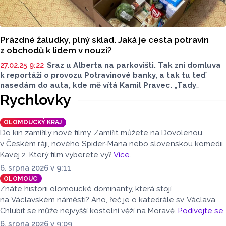
Prázdné žaludky, plný sklad. Jaká je cesta potravin
z obchodů k lidem v nouzi?
27.02.25 9:22
Sraz u Alberta na parkovišti. Tak zní domluva
k reportáži o provozu Potravinové banky, a tak tu teď
nasedám do auta, kde mě vítá Kamil Pravec.
„Tady
už mám naloženo, jedeme dál,“
říká a startuje. Jedeme
Rychlovky
vyzvednout další potraviny, které supermarkety věnují
Potravinové bance Olomouckého kraje. Je čtvrtek, jeden
OLOMOUCKÝ KRAJ
z odběrových dní.
Do kin zamířily nové filmy. Zamířit můžete na Dovolenou
v Českém ráji, nového Spider-Mana nebo slovenskou komedii
Kavej 2. Který film vyberete vy?
Více
.
6. srpna 2026 v 9:11
OLOMOUC
Znáte historii olomoucké dominanty, která stojí
na Václavském náměstí? Ano, řeč je o katedrále sv. Václava.
Chlubit se může nejvyšší kostelní věží na Moravě.
Podívejte se
.
6. srpna 2026 v 9:09