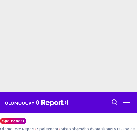
Společnost
Olomoucký Report
Společnost
Místo sběrného dvora skončí v re-use cen
tru. Do Druhé Dobrodruhé pro věci na chat