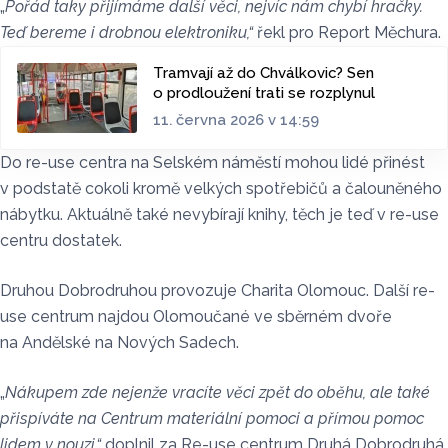
„
Pořád taky přijímáme další věci, nejvíc nám chybí hračky.
Teď bereme i drobnou elektroniku,“
řekl pro Report Měchura.
Tramvají až do Chválkovic? Sen
o prodloužení trati se rozplynul
11. června 2026 v 14:59
Do re-use centra na Selském náměstí mohou lidé přinést
v podstatě cokoli kromě velkých spotřebičů a čalouněného
nábytku. Aktuálně také nevybírají knihy, těch je teď v re-use
centru dostatek.
Druhou Dobrodruhou provozuje Charita Olomouc. Další re-
use centrum najdou Olomoučané ve sběrném dvoře
na Andělské na Nových Sadech.
„
Nákupem zde nejenže vracíte věci zpět do oběhu, ale také
přispíváte na Centrum materiální pomoci a přímou pomoc
lidem v nouzi,“
doplnil za Re-use centrum Druhá Dobrodruhá