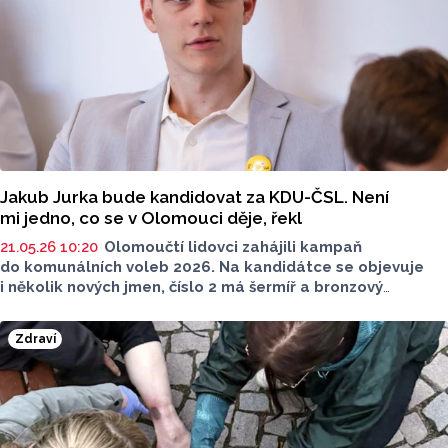
Jakub Jurka bude kandidovat za KDU-ČSL. Není
mi jedno, co se v Olomouci děje, řekl
21.05.26 10:20
Olomoučtí lidovci zahájili kampaň
do komunálních voleb 2026. Na kandidátce se objevuje
i několik nových jmen, číslo 2 má šermíř a bronzový
medailista z olympijských her v Paříži. Na úvod
kampaně
promluvil o svých důvodech kandidovat,
Zdraví
o sportu v Olomouci a také o fair play ve sportu.