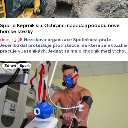
Spor o Keprník sílí. Ochránci napadají podobu nové
horské stezky
dnes 13:36
Nezisková organizace Společnost přátel
Jeseníků dál protestuje proti stezce, na které se aktuálně
pracuje v Jeseníkách. Jednat se má o chodník mezi vrcholy
Šerák a Keprník, které turisté hojně vyhledávají. Stavbou
chodníku se podle odborníků příroda jen poškodí, chodník
Zdraví
Sport
mezi vrcholy podle nich není nutný.