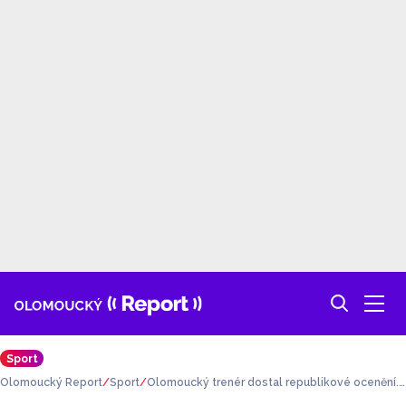
Sport
Olomoucký Report
Sport
Olomoucký trenér dostal republikové ocenění.
Za dlouholetý přínos baseballu