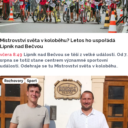
Mistrovství světa v koloběhu? Letos ho uspořádá
Lipník nad Bečvou
včera 8:49
Lipník nad Bečvou se těší z velké události. Od 7.
srpna se totiž stane centrem významné sportovní
události. Odehraje se tu Mistrovství světa v koloběhu
2026. Město přivítá závodníky z nejrůznějších států, své síly
budou poměřovat v atraktivních disciplínách.
Rozhovory
Sport
Reprezentovat budou i místní závodníci v čele
s úřadujícím mistrem světa Romanem Matyášem.