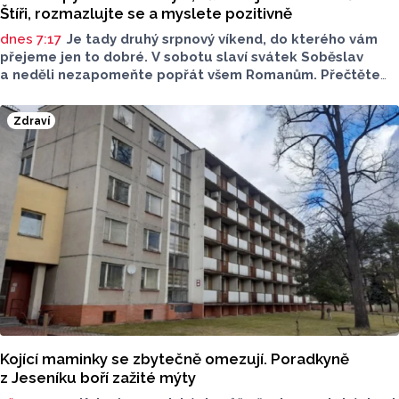
Štíři, rozmazlujte se a myslete pozitivně
dnes 7:17
Je tady druhý srpnový víkend, do kterého vám
přejeme jen to dobré. V sobotu slaví svátek Soběslav
a neděli nezapomeňte popřát všem Romanům. Přečtěte
si svůj horoskop a mějte pěkný víkend.
Zdraví
Kojící maminky se zbytečně omezují. Poradkyně
z Jeseníku boří zažité mýty