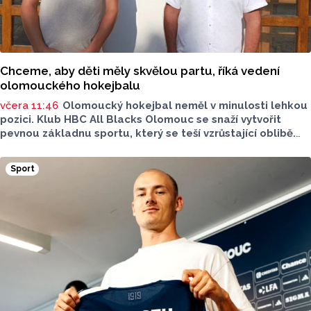
Chceme, aby děti měly skvělou partu, říká vedení
olomouckého hokejbalu
včera 11:46
Olomoucký hokejbal neměl v minulosti lehkou
pozici. Klub HBC All Blacks Olomouc se snaží vytvořit
pevnou základnu sportu, který se teší vzrůstající oblibě.
Desítky mladých hokejbalistů, reprezentantka i ambice
vybudovat vlastní zázemí - to je olomoucký hokejbal.
Sport
O tom, jak vznikal klub od nuly, proč je důležitější kolektiv
než výsledky a co podle nich dnes děti skutečně motivuje
ke sportu, promluvili v rozhovoru pro Report předseda
klubu a trenér mládeže Petr Hanák a trenér přípravky
Tomáš Martinek.