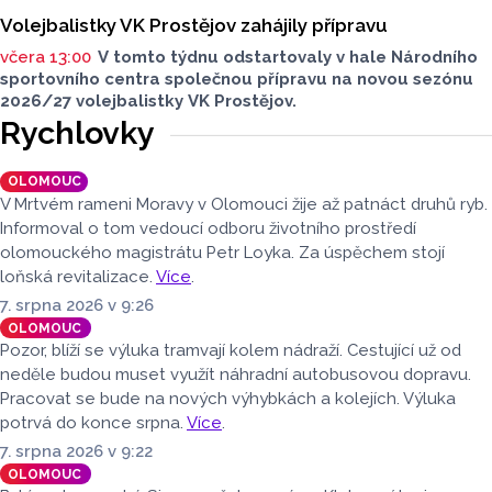
Volejbalistky VK Prostějov zahájily přípravu
včera 13:00
V tomto týdnu odstartovaly v hale Národního
sportovního centra společnou přípravu na novou sezónu
2026/27 volejbalistky VK Prostějov.
Rychlovky
OLOMOUC
V Mrtvém rameni Moravy v Olomouci žije až patnáct druhů ryb.
Informoval o tom vedoucí odboru životního prostředí
olomouckého magistrátu Petr Loyka. Za úspěchem stojí
loňská revitalizace.
Více
.
7. srpna 2026 v 9:26
OLOMOUC
Pozor, blíží se výluka tramvají kolem nádraží. Cestující už od
neděle budou muset využít náhradní autobusovou dopravu.
Pracovat se bude na nových výhybkách a kolejích. Výluka
potrvá do konce srpna.
Více
.
7. srpna 2026 v 9:22
OLOMOUC