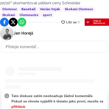
začal!“
okomentoval udělení ceny Schneider.
Olomouc
Baseball
Václav Voják
Skokani Olomouc
Skokani
Olomoucko
sport
Facebook
Platforma X
WhatsApp
Jan Horejš