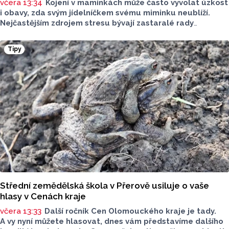
včera 13:34
Kojení v maminkách může často vyvolat úzkost
i obavy, zda svým jídelníčkem svému miminku neublíží.
Nejčastějším zdrojem stresu bývají zastaralé rady
o nutnosti radikálního omezování jídelníčku, vyhýbání
se nadýmavým potravinám nebo preventivnímu vyřazování
Tipy
alergenů. Mýty o stravě při kojení boří laktační poradkyně
z Jeseníku.
Střední zemědělská škola v Přerově usiluje o vaše
hlasy v Cenách kraje
včera 13:33
Další ročník Cen Olomouckého kraje je tady.
A vy nyní můžete hlasovat, dnes vám představíme dalšího