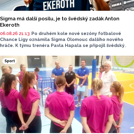
Sigma má další posilu, je to švédský zadák Anton
Ekeroth
06.08.26 21:13
Po druhém kole nové sezóny fotbalové
Chance Ligy oznámila Sigma Olomouc dalšího nového
hráče. K týmu trenéra Pavla Hapala se připojil švédský
obránce Anton Ekeroth, který přichází na Hanou
z norského HamKamu. Sigma to uvedla na svém webu,
Sport
o tom, na jak dlouho podepsal nov hráč smlouvu
neinformovala.