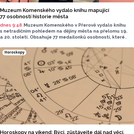
Muzeum Komenského vydalo knihu mapující
77 osobností historie města
dnes 9:48
Muzeum Komenského v Přerově vydalo knihu
s netradičním pohledem na dějiny města na přelomu 19.
a 20. století. Obsahuje 77 medailonků osobností, které
se na jeho rozvoji významně podílely. Jejich životní příběhy
jsou doplněny dobovými snímky. Podle autorky publikace
Horoskopy
Šárky Krákorové Pajůrkové tomu předcházelo 13 let
pátrání po jejich osudech. Kniha vychází u příležitosti
letošního 770. výročí povýšení Přerova na královské město,
sdělila ČTK mluvčí radnice Lenka Chalupová.
Horoskopy na víkend: Býci, zůstávejte dál nad věcí.