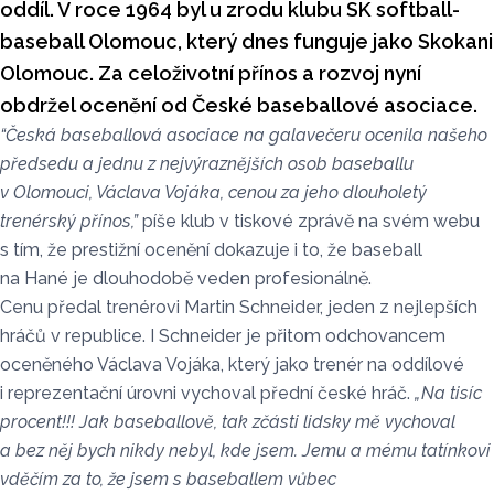
oddíl. V roce 1964 byl u zrodu klubu SK softball-
baseball Olomouc, který dnes funguje jako Skokani
Olomouc. Za celoživotní přínos a rozvoj nyní
obdržel ocenění od České baseballové asociace.
“Česká baseballová asociace na galavečeru ocenila našeho
předsedu a jednu z nejvýraznějších osob baseballu
v Olomouci, Václava Vojáka, cenou za jeho dlouholetý
trenérský přínos,”
píše klub v tiskové zprávě na svém webu
s tím, že prestižní ocenění dokazuje i to, že baseball
na Hané je dlouhodobě veden profesionálně.
Cenu předal trenérovi Martin Schneider, jeden z nejlepších
hráčů v republice. I Schneider je přitom odchovancem
oceněného Václava Vojáka, který jako trenér na oddílové
i reprezentační úrovni vychoval přední české hráč.
„Na tisíc
procent!!! Jak baseballově, tak zčásti lidsky mě vychoval
a bez něj bych nikdy nebyl, kde jsem. Jemu a mému tatínkovi
vděčím za to, že jsem s baseballem vůbec