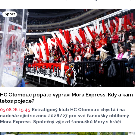
mládežnických kategorií i aktivní veřejnost. Informovala
o tom tisková mluvčí nemocnice Radka Miloševská.
Sport
V Prostějově vyšetřují i sportovce z Moravskoslezského,
Zlínského nebo Jihomoravského kraje.
HC Olomouc popáté vypraví Mora Express. Kdy a kam
letos pojede?
05.08.26 15:45
Extraligový klub HC Olomouc chystá i na
nadcházející sezonu 2026/27 pro své fanoušky oblíbený
Mora Express. Společný výjezd fanoušků Mory s hráči
speciální vlakovou soupravou se uskuteční v sobotu 24.
října. Stejně jako roky předtím, tak i letos bude cílovou