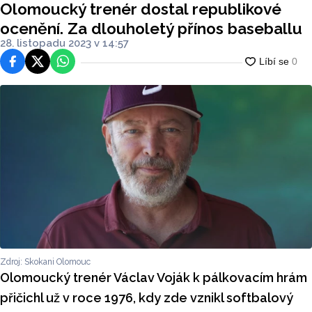
Olomoucký trenér dostal republikové
ocenění. Za dlouholetý přínos baseballu
28. listopadu 2023 v 14:57
Facebook
Platforma X
WhatsApp
Zdroj: Skokani Olomouc
Olomoucký trenér Václav Voják k pálkovacím hrám
přičichl už v roce 1976, kdy zde vznikl softbalový