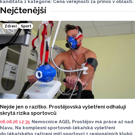
kanditáta z kategorie: Cena veřejnosti za přínos v oblasti
životního prostředí. Toto je Střední zemědělská škola
Nejčtenější
v Přerově, která má nominaci v kategorii: Významný počin
v ochraně životního prostředí - právnická osoba.
Zdraví
Sport
Nejde jen o razítko. Prostějovská vyšetření odhalují
skrytá rizika sportovců
06.08.26 12:35
Nemocnice AGEL Prostějov má práce až nad
hlavu. Na komplexní sportovně-lékařská vyšetření
do lékařského zařízení míří sportovci z regionálních klubů,