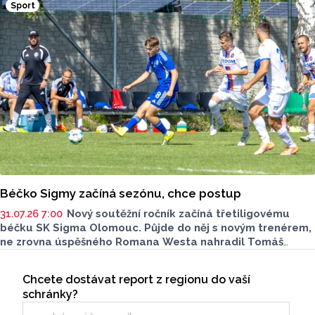
Sport
destinací pražská Libeň, kde kohouti vyzvou v O2 aréně
Spartu Praha.
Béčko Sigmy začíná sezónu, chce postup
31.07.26 7:00
Nový soutěžní ročník začíná třetiligovému
béčku SK Sigma Olomouc. Půjde do něj s novým trenérem,
ne zrovna úspěšného Romana Westa nahradil Tomáš
Palinek. Kádr prošel ráznou změnou, která znamená ústup
Seriály
od obvyklé klubové strategie. Tolik zkušených hráčů jako
Chcete dostávat report z regionu do vaší
Odběr newsletteru
nyní v béčku Sigma snad nikdy neměla.
schránky?