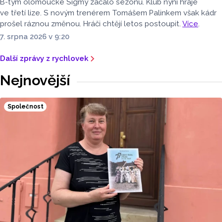
B-tým olomoucké Sigmy začalo sezónu. Klub nyní hraje
ve třetí lize. S novým trenérem Tomášem Palinkem však kádr
prošel ráznou změnou. Hráči chtějí letos postoupit.
Více
.
7. srpna 2026 v 9:20
Další zprávy z rychlovek
Nejnovější
Společnost