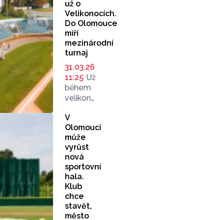
už o
Velikonocích.
Do Olomouce
míří
mezinárodní
turnaj
31.03.26
11:25
Už
během
velikonočního
víkendu
V
ožije
Olomouci
olomoucké
může
baseballové
vyrůst
hřiště
nová
prvním
sportovní
ročníkem
hala.
mezinárodního
Klub
turnaje
chce
Swing
stavět,
into
město