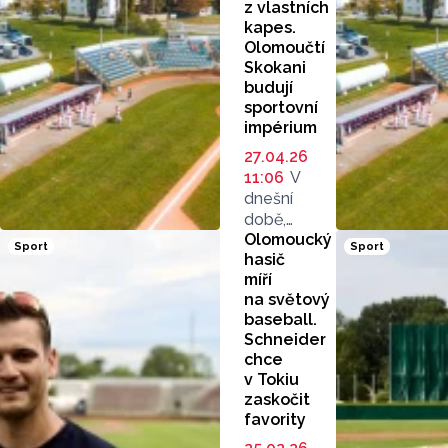
z vlastních
kapes.
Olomoučtí
Skokani
budují
sportovní
impérium
27.04.26
11:06
V
dnešní
době,
Olomoucký
kdy řada
Sport
Sport
hasič
sportovních
míří
klubů
na světový
s nataženou
baseball.
rukou jen
Schneider
odevzdaně
chce
čeká
v Tokiu
na přidělení
zaskočit
státních
favority
či městských