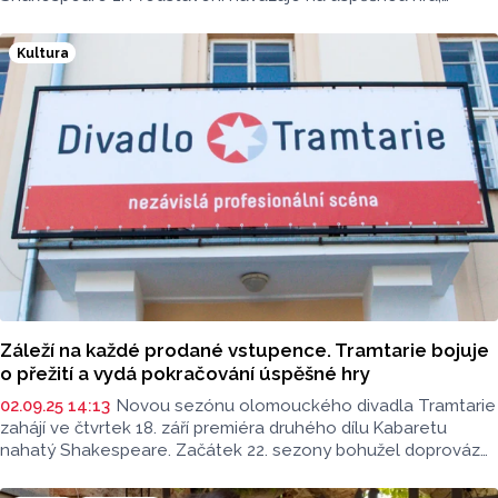
kterou má Tramtarie ve svém repertoáru deset let. Na rozdíl
od prvního kabaretu, který byl založen na pěti
Kultura
shakespearovských tragédiích, je druhý díl postaven na pěti
jeho nejznámějších komediích. Na inscenaci se podílel
původní tvůrčí tým této hry včetně režiséra Jiřího Trnky, řekli
dnes novinářům zástupci divadla. Premiéra bude tento
čtvrtek.
Záleží na každé prodané vstupence. Tramtarie bojuje
o přežití a vydá pokračování úspěšné hry
02.09.25 14:13
Novou sezónu olomouckého divadla Tramtarie
zahájí ve čtvrtek 18. září premiéra druhého dílu Kabaretu
nahatý Shakespeare. Začátek 22. sezony bohužel doprovázejí
finanční potíže, které se táhnou už od října. Představení přitom
bývají vyprodaná. Na vině je podle ředitele Kracíka omezená