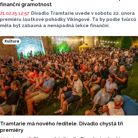
finanční gramotnost
21.02.25 12:57
Divadlo Tramtarie uvede v sobotu 22. února
premiéru loutkové pohádky Vikingové. Ta by podle tvůrců
měla být zábavná a nenápadná lekce finanční
gramotnosti. Pro Tramtarii ji napsal autor Michael
Sodomka, dramaturg Divadla Šumperk. Ten
Kultura
je přesvědčený, že by pohádky měly bavit i dospělého
diváka.
Tramtarie má nového ředitele. Divadlo chystá tři
premiéry