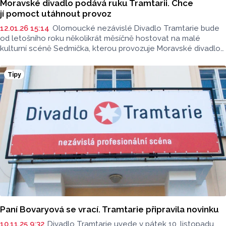
Moravské divadlo podává ruku Tramtarii. Chce
jí pomoct utáhnout provoz
12.01.26 15:14
Olomoucké nezávislé Divadlo Tramtarie bude
od letošního roku několikrát měsíčně hostovat na malé
kulturní scéně Sedmička, kterou provozuje Moravské divadlo
Olomouc (MDO). Důvodem je především vyšší kapacita sálu,
která Tramtarii pomůže vymanit se z ekonomických
Tipy
problémů.
Paní Bovaryová se vrací. Tramtarie připravila novinku
10.11.25 9:32
Divadlo Tramtarie uvede v pátek 10. listopadu