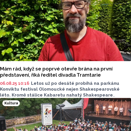
Mám rád, když se poprvé otevře brána na první
představení, říká ředitel divadla Tramtarie
06.08.25 10:16
Letos už po desáté probíhá na parkánu
Konviktu festival Olomoucké nejen Shakespearovské
léto. Kromě stálice Kabaretu nahatý Shakespeare
se diváci mohou těšit i na komedie jako Matky na tripu
Kultura
nebo premiéru hry Králové dabingu. Festival nezapomíná
ani na dětské publikum a uvede hned čtyři pohádky
včetně novinky Terezka a kouzelné autíčko. Co dalšího
diváky na festivalu čeká a jaká je historie festivalu, o tom
jsme si povídali s ředitelem divadla Tramtarie