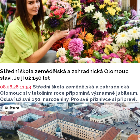
Střední škola zemědělská a zahradnická Olomouc
slaví. Je jí už 150 let
08.06.26 11:53
Střední škola zemědělská a zahradnická
Olomouc si v letošním roce připomíná významné jubileum.
Oslaví už své 150. narozeniny. Pro své příznivce si připravila
zajímavý kulturní program, proběhne už 20. června. Co na
Kultura
vás čeká?