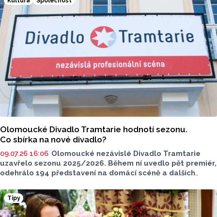
Kultura
Společnost
Olomoucké Divadlo Tramtarie hodnotí sezonu.
Co sbírka na nové divadlo?
09.07.26 16:06
Olomoucké nezávislé Divadlo Tramtarie
uzavřelo sezonu 2025/2026. Během ní uvedlo pět premiér,
odehrálo 194 představení na domácí scéně a dalších
35 zájezdových
představení po celé republice. V tiskové
zprávě dál uvadí divadlo, že všechna představení
Tipy
navštívilo více než 21tisíc diváků. Zmíněno bylo také
stěhování do nových prostor Hanáckých kasáren.