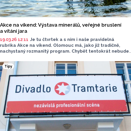
Akce na víkend: Výstava minerálů, veřejné bruslení
a vítání jara
19.03.26 12:11
Je tu čtvrtek a s ním i naše pravidelná
rubrika Akce na víkend. Olomouc má, jako již tradičně,
nachystaný rozmanitý program. Chybět tentokrát nebude
například prodejní výstava minerálů nebo skvělé jídlo
a pití v Olomouckých Poděbradech či pivovaru Twinberg.
Tipy
V plánu je i veřejné bruslení.