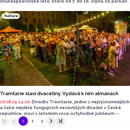
shakespearovské léto, které od 7. do 18. srpna na parkánu
Uměleckého centra Univerzity Palackého v Olomouci
uspořádalo Divadlo Tramtarie. Sdělila to mluvčí divadla
Kultura
Vlasta Pechová. Loni si divadelní přehlídku nenechaly ujít
zhruba 4 tisíce návštěvníků.
Tramtarie slaví dvacetiny. Vydává k nim almanach
16.08.24 14:00
Divadlo Tramtarie, jedno z nejvýznamnějších
a také nejdéle fungujících nezávislých divadel v České
republice, slaví v letošním roce úctyhodné jubileum –
20 let své existence. U příležitosti tohoto výročí vydává
1
2
3
Tramtarie almanach, který mapuje uměleckou činnost