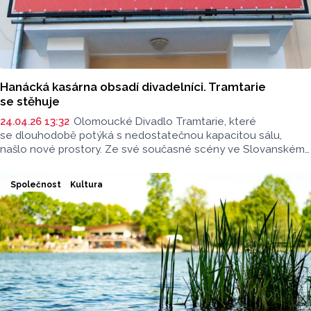
Hanácká kasárna obsadí divadelníci. Tramtarie
se stěhuje
24.04.26 13:32
Olomoucké Divadlo Tramtarie, které
se dlouhodobě potýká s nedostatečnou kapacitou sálu,
našlo nové prostory. Ze své současné scény ve Slovanském
domě se přestěhuje do budovy Hanáckých kasáren na třídě 1.
máje.
Společnost
Kultura