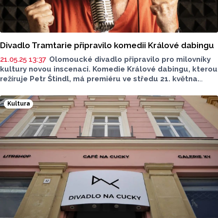
Divadlo Tramtarie připravilo komedii Králové dabingu
21.05.25 13:37
Olomoucké divadlo připravilo pro milovníky
kultury novou inscenaci. Komedie Králové dabingu, kterou
režíruje Petr Štindl, má premiéru ve středu 21. května.
Odehrává se v prostředí, ve kterém vzniká české znění
amerických velkofilmů i pokleslých mexických telenovel.
Kultura
Hrdinové příběhu jsou zaměstnanci neúspěšného
dabingového studia, kteří podstupují ty nejabsurdnější
situace, jen aby svoje pracoviště uchránili před krachem.