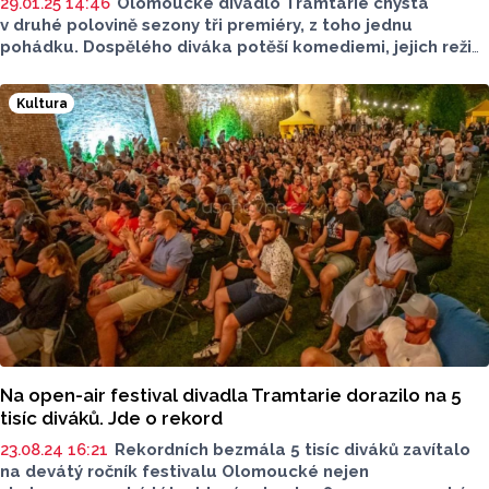
29.01.25 14:46
Olomoucké divadlo Tramtarie chystá
v druhé polovině sezony tři premiéry, z toho jednu
pohádku. Dospělého diváka potěší komediemi, jejich režie
se ujmou hostující režiséři Hana Marvanová a Petr Štindl.
Novinářům to dnes řekli zástupci divadla. Oznámili
Kultura
zároveň změnu na místě ředitele, z této pozice po dvou
desítkách let odchází Petra Němečková, nahradí
ji dosavadní umělecký šéf souboru Vladislav Kracík.
Zástupci Tramtarie dnes také popsali, že se dlouhodobě
potýkají se špatnou ekonomickou situací, která ohrožuje
existenci divadla.
Na open-air festival divadla Tramtarie dorazilo na 5
tisíc diváků. Jde o rekord
23.08.24 16:21
Rekordních bezmála 5 tisíc diváků zavítalo
na devátý ročník festivalu Olomoucké nejen