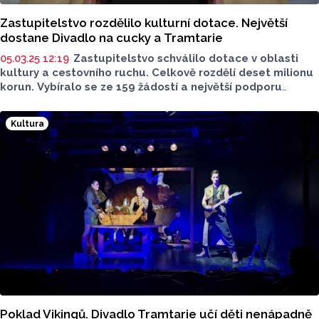
Zastupitelstvo rozdělilo kulturní dotace. Největší
dostane Divadlo na cucky a Tramtarie
05.03.25 12:19
Zastupitelstvo schválilo dotace v oblasti
kultury a cestovního ruchu. Celkově rozdělí deset milionu
korun. Vybíralo se ze 159 žádostí a největší podporu
dostanou divadla na cucky a Tramtarie. A to 1 milion
a 600 tisíc korun.
Na co peníze půjdou a podle čeho
Kultura
se město při jejich rozdělování rozhoduje?
Poklad Vikingů. Divadlo Tramtarie učí děti nenápadně