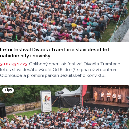
Vladislavem Kracíkem.
Letní festival Divadla Tramtarie slaví deset let,
nabídne hity i novinky
30.07.25 12:23
Oblíbený open-air festival Divadla Tramtarie
letos slaví desáté výročí. Od 6. do 17. srpna oživí centrum
Olomouce a promění parkán Jezuitského konviktu
v Uměleckém centru UP v divadelní scénu pod širým nebem.
Program nabídne nejen stálice jako Kabaret nahatý
Tipy
Shakespeare, ale i aktuální novinky v repertoáru. Chybět
nebudou ani pohádky pro děti či doprovodný program plný
hudby, improvizací a překvapení.