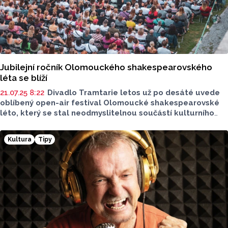
Jubilejní ročník Olomouckého shakespearovského
léta se blíží
21.07.25 8:22
Divadlo Tramtarie letos už po desáté uvede
oblíbený open-air festival Olomoucké shakespearovské
léto, který se stal neodmyslitelnou součástí kulturního
léta v Olomouci. Festival se uskuteční klasicky v srpnu
2025 v krásném prostředí parkánu Uměleckého centra UP.
Kultura
Tipy