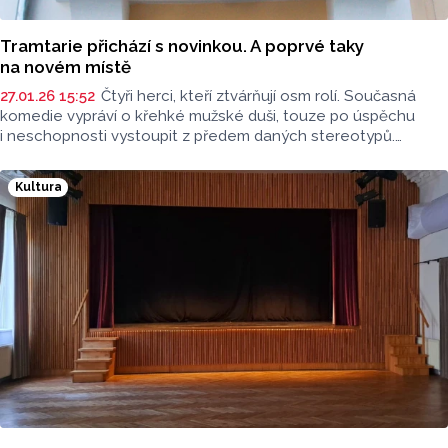
Tramtarie přichází s novinkou. A poprvé taky
na novém místě
27.01.26 15:52
Čtyři herci, kteří ztvárňují osm rolí. Současná
komedie vypráví o křehké mužské duši, touze po úspěchu
i neschopnosti vystoupit z předem daných stereotypů.
Úspěšná německá hra Ošklivec míří i na olomoucká divadelní
prkna. Uvede ji divadlo Tramtarie.
Kultura