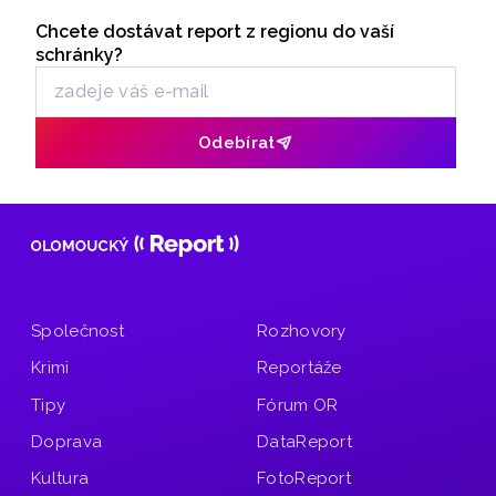
Seriály
této olomoucké scény za poslední dekádu. Slavností
křest almanachu se uskuteční v pátek 16. srpna
Chcete dostávat report z regionu do vaší
Odběr newsletteru
na parkánu Uměleckého centra Univerzity Palackého
schránky?
v Olomouci, v rámci oslav 20. narozenin Divadla Tramtarie.
Odebírat
Společnost
Rozhovory
Krimi
Reportáže
Tipy
Fórum OR
Doprava
DataReport
Kultura
FotoReport