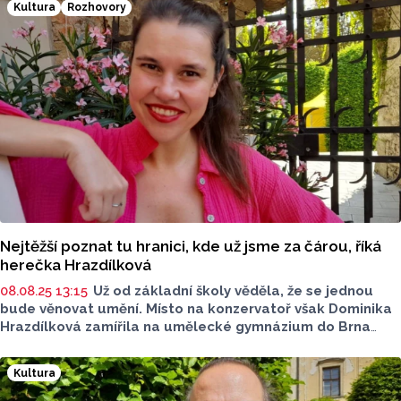
Kultura
Rozhovory
kapacita divadla a zvyšující se náklady.
Nejtěžší poznat tu hranici, kde už jsme za čárou, říká
herečka Hrazdílková
08.08.25 13:15
Už od základní školy věděla, že se jednou
bude věnovat umění. Místo na konzervatoř však Dominika
Hrazdílková zamířila na umělecké gymnázium do Brna
a studium zakončila ve Zlíně na umělecké vyšší odborné
škole. Dnes patří k výrazným tvářím olomouckého divadla
Kultura
Tramtarie. Jak se jí hraje pět rolí v jedné inscenaci a kdy
si myslela, že snad představení ani nedokončí?