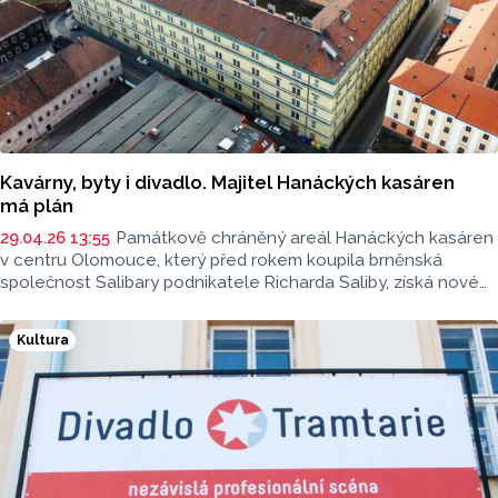
Kavárny, byty i divadlo. Majitel Hanáckých kasáren
má plán
29.04.26 13:55
Památkově chráněný areál Hanáckých kasáren
v centru Olomouce, který před rokem koupila brněnská
společnost Salibary podnikatele Richarda Saliby, získá nové
využití.
Kultura