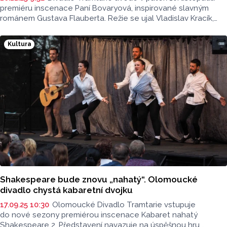
premiéru inscenace Paní Bovaryová, inspirované slavným
románem Gustava Flauberta. Režie se ujal Vladislav Kracík,
umělecký šéf a ředitel divadla, který má za sebou úspěšné
adaptace Anny Kareniny, Velkého Gatsbyho či Na Větrné
Kultura
hůrce.
Shakespeare bude znovu „nahatý“. Olomoucké
divadlo chystá kabaretní dvojku
17.09.25 10:30
Olomoucké Divadlo Tramtarie vstupuje
do nové sezony premiérou inscenace Kabaret nahatý
Shakespeare 2. Představení navazuje na úspěšnou hru,