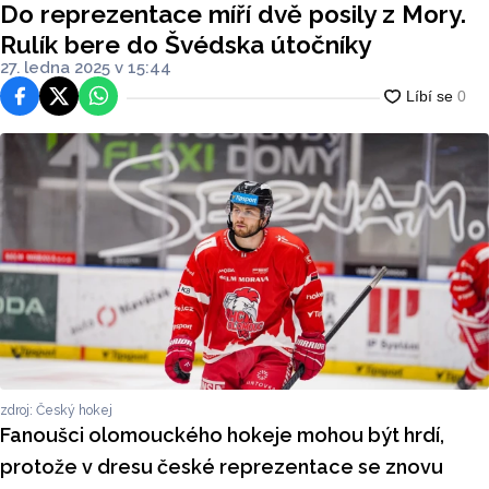
Do reprezentace míří dvě posily z Mory.
Rulík bere do Švédska útočníky
27. ledna 2025 v 15:44
Facebook
Platforma X
WhatsApp
zdroj: Český hokej
Fanoušci olomouckého hokeje mohou být hrdí,
protože v dresu české reprezentace se znovu