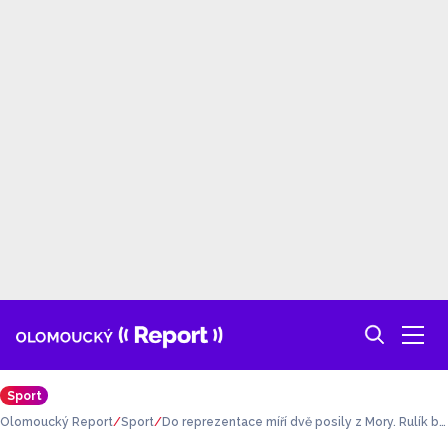
Sport
Olomoucký Report
Sport
Do reprezentace míří dvě posily z Mory. Rulík be
re do Švédska útočníky