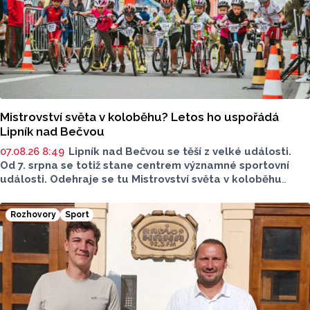
Mistrovství světa v koloběhu? Letos ho uspořádá
Lipník nad Bečvou
07.08.26 8:49
Lipník nad Bečvou se těší z velké události.
Od 7. srpna se totiž stane centrem významné sportovní
události. Odehraje se tu Mistrovství světa v koloběhu
2026. Město přivítá závodníky z nejrůznějších států, své síly
budou poměřovat v atraktivních disciplínách.
Rozhovory
Sport
Reprezentovat budou i místní závodníci v čele
s úřadujícím mistrem světa Romanem Matyášem.