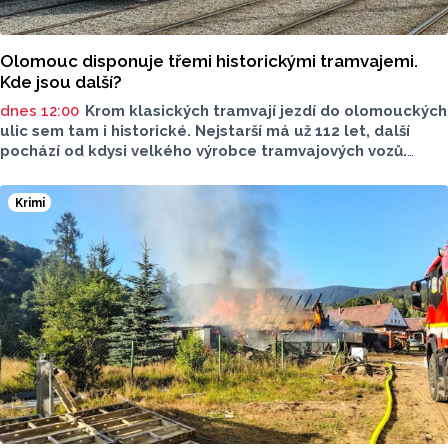
Olomouc disponuje třemi historickými tramvajemi.
Kde jsou další?
dnes 12:00
Krom klasických tramvají jezdí do olomouckých
ulic sem tam i historické. Nejstarší má už 112 let, další
pochází od kdysi velkého výrobce tramvajových vozů.
Třetím je vlečný vůz. Další, které kdysi jezdily v krajském
městě, jsou na jiných místech, třeba v brněnském
Krimi
depozitáři.