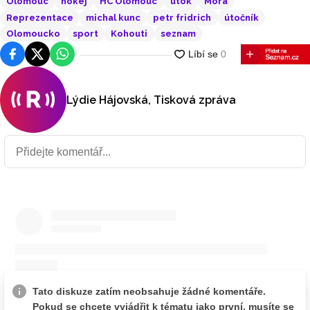
Olomouc
hokej
HC Olomouc
útok
Mora
Reprezentace
michal kunc
petr fridrich
útočník
Olomoucko
sport
Kohouti
seznam
Facebook
Platforma X
WhatsApp
Lýdie Hájovská, Tisková zpráva