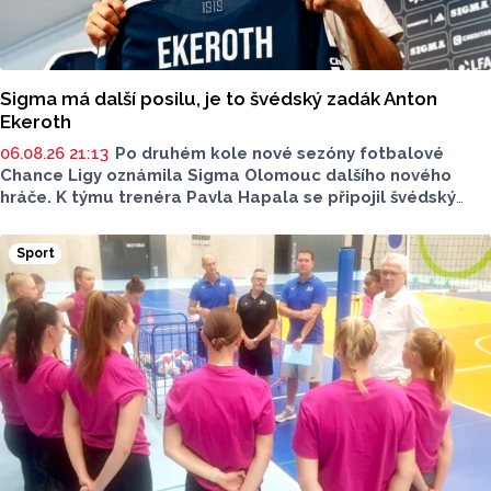
Sigma má další posilu, je to švédský zadák Anton
Ekeroth
06.08.26 21:13
Po druhém kole nové sezóny fotbalové
Chance Ligy oznámila Sigma Olomouc dalšího nového
hráče. K týmu trenéra Pavla Hapala se připojil švédský
obránce Anton Ekeroth, který přichází na Hanou
z norského HamKamu. Sigma to uvedla na svém webu,
Sport
o tom, na jak dlouho podepsal nov hráč smlouvu
neinformovala.