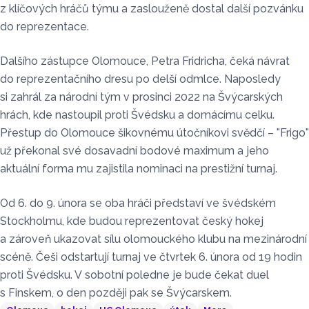
z klíčových hráčů týmu a zaslouženě dostal další pozvánku
do reprezentace.
Dalšího zástupce Olomouce, Petra Fridricha, čeká návrat
do reprezentačního dresu po delší odmlce. Naposledy
si zahrál za národní tým v prosinci 2022 na Švýcarských
hrách, kde nastoupil proti Švédsku a domácímu celku.
Přestup do Olomouce šikovnému útočníkovi svědčí – "Frigo"
už překonal své dosavadní bodové maximum a jeho
aktuální forma mu zajistila nominaci na prestižní turnaj.
Od 6. do 9. února se oba hráči představí ve švédském
Stockholmu, kde budou reprezentovat český hokej
a zároveň ukazovat sílu olomouckého klubu na mezinárodní
scéně. Češi odstartují turnaj ve čtvrtek 6. února od 19 hodin
proti Švédsku. V sobotní poledne je bude čekat duel
s Finskem, o den později pak se Švýcarskem.