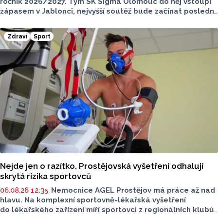
ročník 2026/2027. Tým SK Sigma Olomouc do něj vstoupí
zápasem v Jablonci, nejvyšší soutěž bude začínat poslední
červencový víkend. Poprvé doma budou hrát Hanáci ve 2.
kole proti Mladé Boleslavi.
Zdraví
Sport
Nejde jen o razítko. Prostějovská vyšetření odhalují
skrytá rizika sportovců
06.08.26 12:35
Nemocnice AGEL Prostějov má práce až nad
hlavu. Na komplexní sportovně-lékařská vyšetření
do lékařského zařízení míří sportovci z regionálních klubů,