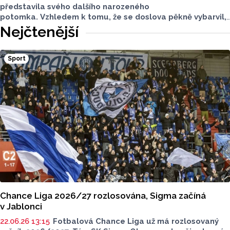
představila svého dalšího narozeného
potomka. Vzhledem k tomu, že se doslova pěkně vybarvil,
je téměř jisté, že se jedná o samce. Samice totiž bývají
Nejčtenější
hnědé, případně hnědošedé, zato samci se pyšní bílým
zbarvením hlavy.
Sport
Chance Liga 2026/27 rozlosována, Sigma začíná
v Jablonci
22.06.26 13:15
Fotbalová Chance Liga už má rozlosovaný