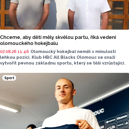
Chceme, aby děti měly skvělou partu, říká vedení
olomouckého hokejbalu
07.08.26 11:46
Olomoucký hokejbal neměl v minulosti
lehkou pozici. Klub HBC All Blacks Olomouc se snaží
vytvořit pevnou základnu sportu, který se těší vzrůstající
oblibě. Desítky mladých hokejbalistů, reprezentantka
i ambice vybudovat vlastní zázemí - to je olomoucký
Sport
hokejbal. O tom, jak vznikal klub od nuly, proč je důležitější
kolektiv než výsledky a co podle nich dnes děti skutečně
motivuje ke sportu, promluvili v rozhovoru pro Report
předseda klubu a trenér mládeže Petr Hanák a trenér
přípravky Tomáš Martinek.