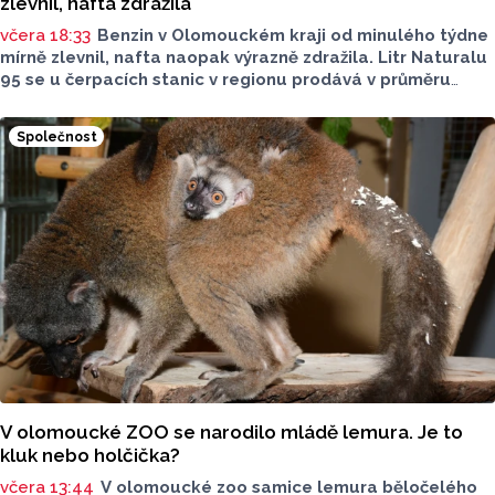
zlevnil, nafta zdražila
včera 18:33
Benzin v Olomouckém kraji od minulého týdne
mírně zlevnil, nafta naopak výrazně zdražila. Litr Naturalu
95 se u čerpacích stanic v regionu prodává v průměru
za 42,27 koruny, před týdnem byl o deset haléřů dražší.
O 84 haléřů zdražila nafta, za litr teď řidiči dají průměrně
Společnost
44,84 koruny. Podle údajů společnosti CCS, která ceny
sleduje, je benzin v současnosti o 7,73 koruny dražší než
před rokem, za naftu tehdy motoristé platili o 11,31
koruny méně.
V olomoucké ZOO se narodilo mládě lemura. Je to
kluk nebo holčička?
včera 13:44
V olomoucké zoo samice lemura běločelého