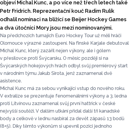
objeví Michal Kunc, a po více než třech letech také
Petr Fridrich. Reprezentační kouč Radim Rulík
odhalil nominaci na blížící se Beijer Hockey Games
a dva útočníci Mory jsou mezi nominovanými.
Na předchozích turnajích Euro Hockey Tour už měli hráči
Olomouce výrazné zastoupení. Na finské Karjale debutoval
Michal Kunc, který zazářil nejen výkony, ale i gólem
v přesilovce proti Švýcarsku. O měsíc později si na
Švýcarských hokejových hrách odbyl svůj premiérový start
v národním týmu Jakub Sirota, jenž zaznamenal dvě
asistence.
Michal Kunc má za sebou vynikající vstup do nového roku.
V extralize se prezentuje fenomenálními výkony a 3. ledna
proti Litvínovu zaznamenal svůj první hattrick v české
nejvyšší soutěži. V dalším utkání přidal další tři kanadské
body a celkově v lednu nasbíral za devět zápasů 13 bodů
(8+5). Díky těmto výkonům si upevnil pozici jednoho