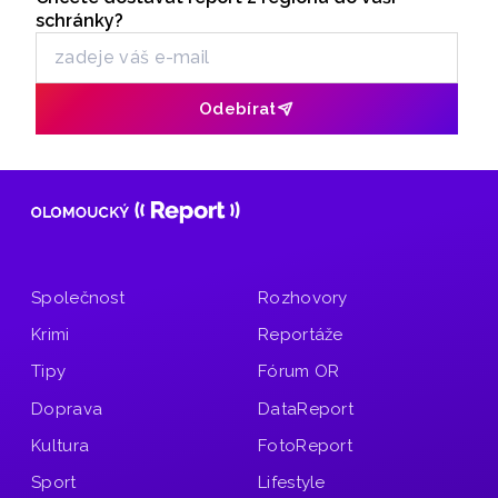
Odběr newsletteru
hejtman Ladislav Okleštěk (ANO).
schránky?
Odebírat
Společnost
Rozhovory
Krimi
Reportáže
Tipy
Fórum OR
Doprava
DataReport
Kultura
FotoReport
Sport
Lifestyle