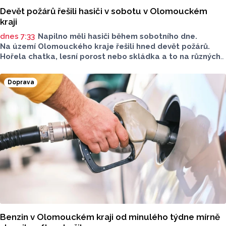
Devět požárů řešili hasiči v sobotu v Olomouckém
kraji
dnes 7:33
Napilno měli hasiči během sobotního dne.
Na území Olomouckého kraje řešili hned devět požárů.
Hořela chatka, lesní porost nebo skládka a to na různých
místech kraje.
Doprava
Benzin v Olomouckém kraji od minulého týdne mírně