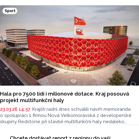
mládežnických kategorií i aktivní veřejnost. Informovala
o tom tisková mluvčí nemocnice Radka Miloševská.
Sport
V Prostějově vyšetřují i sportovce z Moravskoslezského,
Zlínského nebo Jihomoravského kraje.
Hala pro 7500 lidí i milionové dotace. Kraj posouvá
projekt multifunkční haly
23.03.26 14:57
Krajští radní dnes schválili návrh memoranda
o spolupráci s firmou Nová Velkomoravská z developerské
skupiny Redstone při stavbě multifunkční haly nedaleko
centra Olomouce. Návrh v závěru dubna projedná krajské
Seriály
zastupitelstvo. Novinářům to po jednání krajské rady řekl
Chcete dostávat report z regionu do vaší