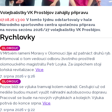
Volejbalistky VK Prostějov zahájily přípravu
07.08.26 13:00
V tomto týdnu odstartovaly v hale
Národního sportovního centra společnou přípravu
na novou sezónu 2026/27 volejbalistky VK Prostějov.
Rychlovky
OLOMOUC
V Mrtvém rameni Moravy v Olomouci žije až patnáct druhů ryb.
Informoval o tom vedoucí odboru životního prostředí
olomouckého magistrátu Petr Loyka. Za úspěchem stojí
loňská revitalizace.
Více
.
7. srpna 2026 v 9:26
OLOMOUC
Pozor, blíží se výluka tramvají kolem nádraží. Cestující už od
neděle budou muset využít náhradní autobusovou dopravu.
Pracovat se bude na nových výhybkách a kolejích. Výluka
potrvá do konce srpna.
Více
.
7. srpna 2026 v 9:22