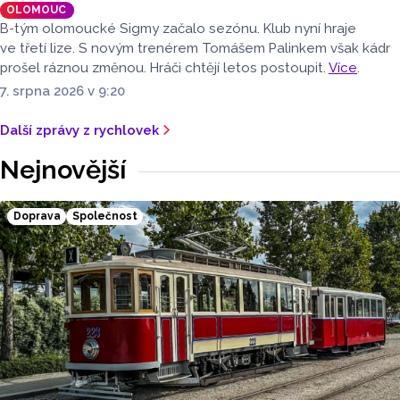
OLOMOUC
B-tým olomoucké Sigmy začalo sezónu. Klub nyní hraje
ve třetí lize. S novým trenérem Tomášem Palinkem však kádr
prošel ráznou změnou. Hráči chtějí letos postoupit.
Více
.
7. srpna 2026 v 9:20
Další zprávy z rychlovek
Nejnovější
Doprava
Společnost