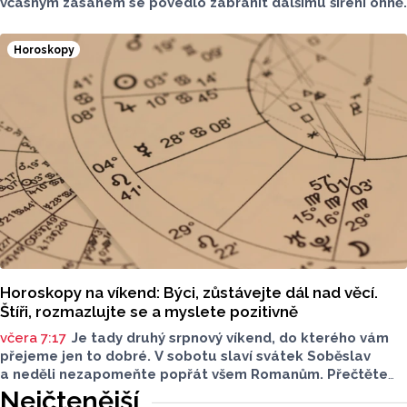
včasným zásahem se povedlo zabránit dalšímu šíření ohně.
Horoskopy
Horoskopy na víkend: Býci, zůstávejte dál nad věcí.
Štíři, rozmazlujte se a myslete pozitivně
včera 7:17
Je tady druhý srpnový víkend, do kterého vám
přejeme jen to dobré. V sobotu slaví svátek Soběslav
a neděli nezapomeňte popřát všem Romanům. Přečtěte
si svůj horoskop a mějte pěkný víkend.
Nejčtenější