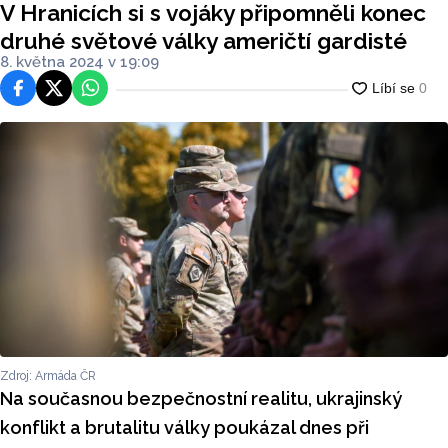
V Hranicích si s vojáky připomněli konec
druhé světové války američtí gardisté
8. května 2024 v 19:09
Facebook
Platforma X
WhatsApp
Zdroj: Armáda ČR
Na současnou bezpečnostní realitu, ukrajinský
konflikt a brutalitu války poukázal dnes při