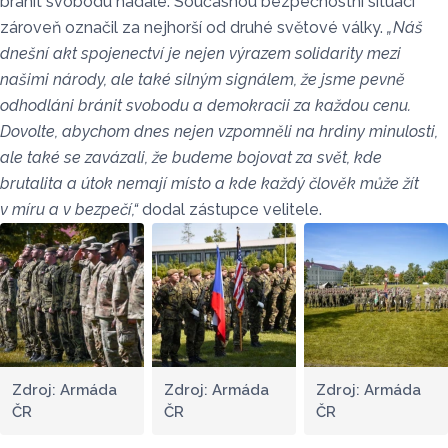
bránit svobodu nadále. Současnou bezpečnostní situaci
zároveň označil za nejhorší od druhé světové války.
„Náš
dnešní akt spojenectví je nejen výrazem solidarity mezi
našimi národy, ale také silným signálem, že jsme pevně
odhodláni bránit svobodu a demokracii za každou cenu.
Dovolte, abychom dnes nejen vzpomněli na hrdiny minulosti,
ale také se zavázali, že budeme bojovat za svět, kde
brutalita a útok nemají místo a kde každý člověk může žít
v míru a v bezpečí,“
dodal zástupce velitele.
Zdroj: Armáda
Zdroj: Armáda
Zdroj: Armáda
ČR
ČR
ČR