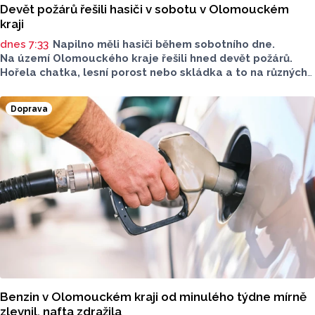
Devět požárů řešili hasiči v sobotu v Olomouckém
kraji
dnes 7:33
Napilno měli hasiči během sobotního dne.
Na území Olomouckého kraje řešili hned devět požárů.
Hořela chatka, lesní porost nebo skládka a to na různých
místech kraje.
Doprava
Benzin v Olomouckém kraji od minulého týdne mírně
zlevnil, nafta zdražila