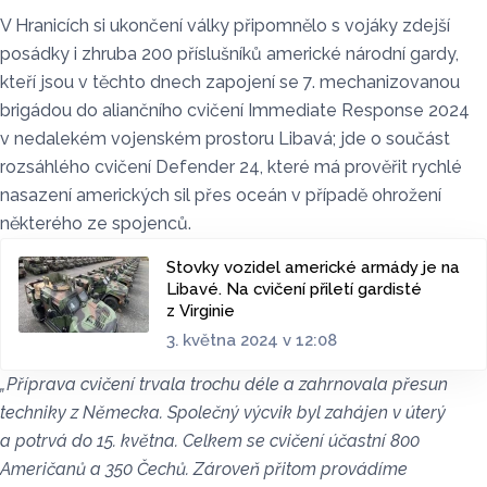
V Hranicích si ukončení války připomnělo s vojáky zdejší
posádky i zhruba 200 příslušníků americké národní gardy,
kteří jsou v těchto dnech zapojení se 7. mechanizovanou
brigádou do aliančního cvičení Immediate Response 2024
v nedalekém vojenském prostoru Libavá; jde o součást
rozsáhlého cvičení Defender 24, které má prověřit rychlé
nasazení amerických sil přes oceán v případě ohrožení
některého ze spojenců.
Stovky vozidel americké armády je na
Libavé. Na cvičení přiletí gardisté
z Virginie
3. května 2024 v 12:08
„Příprava cvičení trvala trochu déle a zahrnovala přesun
techniky z Německa. Společný výcvik byl zahájen v úterý
a potrvá do 15. května. Celkem se cvičení účastní 800
Američanů a 350 Čechů. Zároveň přitom provádíme