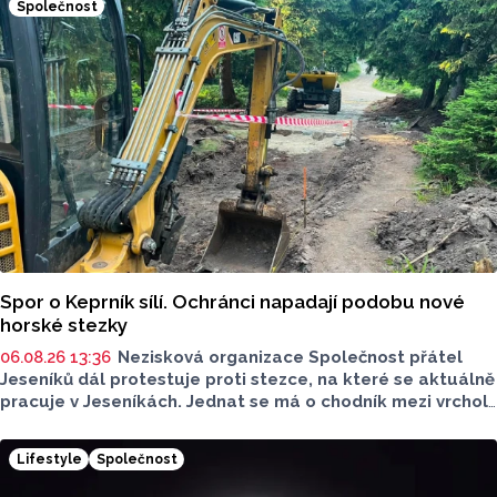
Společnost
Poděbrady bez závor a nelegálního parkovného, která
upozorňuje na nevyhovujcí situaci s parkováním
u oblíbeného olomouckého letoviska. Za iniciativou stojí
zastupitel města Olomouce, na jeho přání nebudeme
uvádět jeho identitu.
Spor o Keprník sílí. Ochránci napadají podobu nové
horské stezky
06.08.26 13:36
Nezisková organizace Společnost přátel
Jeseníků dál protestuje proti stezce, na které se aktuálně
pracuje v Jeseníkách. Jednat se má o chodník mezi vrcholy
Šerák a Keprník, které turisté hojně vyhledávají. Stavbou
chodníku se podle odborníků příroda jen poškodí, chodník
Lifestyle
Společnost
mezi vrcholy podle nich není nutný.