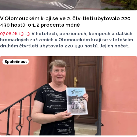
V Olomouckém kraji se ve 2. čtvrtletí ubytovalo 220
430 hostů, o 1,2 procenta méně
07.08.26 13:13
V hotelech, penzionech, kempech a dalších
hromadných zařízeních v Olomouckém kraji se v letošním
druhém čtvrtletí ubytovalo 220 430 hostů. Jejich počet
meziročně klesl o 1,2 procenta. Podle statistik však
přibylo ubytovaných cizinců, kterých bylo 45 548,
Společnost
meziročně o 9,1 procenta více. Naopak domácích hostů
v regionu ubylo, kraj v tomto období navštívilo 174 882
turistů, což bylo meziročně o 3,6 procenta méně. Celkový
počet přenocování v kraji klesl o 4,7 procenta. Údaje
dnes zveřejnil Český statistický úřad (ČSÚ).