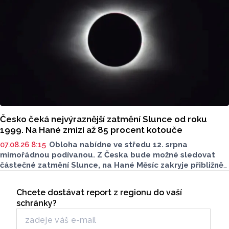
Česko čeká nejvýraznější zatmění Slunce od roku
1999. Na Hané zmizí až 85 procent kotouče
07.08.26 8:15
Obloha nabídne ve středu 12. srpna
mimořádnou podívanou. Z Česka bude možné sledovat
částečné zatmění Slunce, na Hané Měsíc zakryje přibližně
80 až 85 procent slunečního kotouče. Podle olomouckého
Seriály
hvězdáře Michala půjde o nejvýraznější zatmění Slunce
Chcete dostávat report z regionu do vaší
Odběr newsletteru
pozorovatelné z Česka od roku 1999. Důležité ale bude
schránky?
najít vhodné místo a především chránit zrak. Více povědel
v rozhovoru Radia Haná s Lukášem Kobzou.