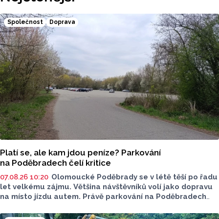
Společnost
Doprava
Platí se, ale kam jdou peníze? Parkování
na Poděbradech čelí kritice
07.08.26 10:20
Olomoucké Poděbrady se v létě těší po řadu
let velkému zájmu. Většina návštěvníků volí jako dopravu
na místo jízdu autem. Právě parkování na Poděbradech
je mnoho let tématem, které mezi veřejností rezonuje.
Na konci června vznikla na Facebooku stránka s názvem