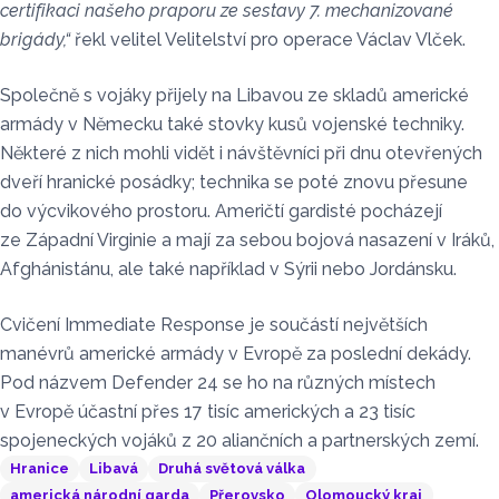
certifikaci našeho praporu ze sestavy 7. mechanizované
brigády,“
řekl velitel Velitelství pro operace Václav Vlček.
Společně s vojáky přijely na Libavou ze skladů americké
armády v Německu také stovky kusů vojenské techniky.
Některé z nich mohli vidět i návštěvníci při dnu otevřených
dveří hranické posádky; technika se poté znovu přesune
do výcvikového prostoru. Američtí gardisté pocházejí
ze Západní Virginie a mají za sebou bojová nasazení v Iráků,
Afghánistánu, ale také například v Sýrii nebo Jordánsku.
Cvičení Immediate Response je součástí největších
manévrů americké armády v Evropě za poslední dekády.
Pod názvem Defender 24 se ho na různých místech
v Evropě účastní přes 17 tisíc amerických a 23 tisíc
spojeneckých vojáků z 20 aliančních a partnerských zemí.
Hranice
Libavá
Druhá světová válka
americká národní garda
Přerovsko
Olomoucký kraj