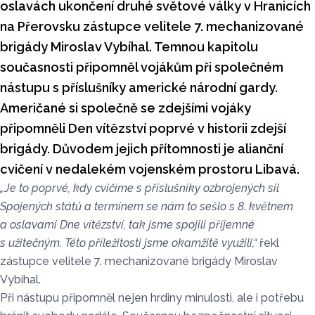
oslavách ukončení druhé světové války v Hranicích
na Přerovsku zástupce velitele 7. mechanizované
brigády Miroslav Vybíhal. Temnou kapitolu
současnosti připomněl vojákům při společném
nástupu s příslušníky americké národní gardy.
Američané si společně se zdejšími vojáky
připomněli Den vítězství poprvé v historii zdejší
brigády. Důvodem jejich přítomnosti je alianční
cvičení v nedalekém vojenském prostoru Libavá.
„Je to poprvé, kdy cvičíme s příslušníky ozbrojených sil
Spojených států a termínem se nám to sešlo s 8. květnem
a oslavami Dne vítězství, tak jsme spojili příjemné
s užitečným. Této příležitosti jsme okamžitě využili,“
řekl
zástupce velitele 7. mechanizované brigády Miroslav
Vybíhal.
Při nástupu připomněl nejen hrdiny minulosti, ale i potřebu