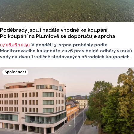
Poděbrady jsou i nadále vhodné ke koupání.
Po koupání na Plumlově se doporučuje sprcha
07.08.26 10:50
V pondělí 3. srpna proběhly podle
Monitorovacího kalendáře 2026 pravidelné odběry vzorků
vody na dvou tradičně sledovaných přírodních koupacích
lokalitách v Olomouckém kraji – ve Vodní nádrži Plumlov
(VN Plumlov) a v Koupací oblasti Poděbrady (KO
Společnost
Poděbrady). Monitoring byl proveden Krajskou
hygienickou stanicí Olomouckého kraje (KHS)
ve spolupráci se Zdravotním ústavem se sídlem v Ostravě,
Centrem hygienických laboratoří v Olomouci.