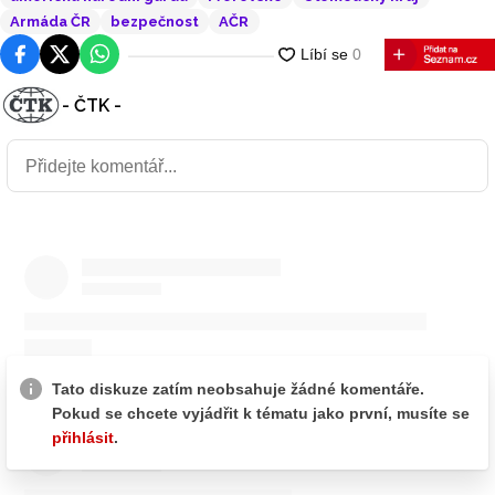
Armáda ČR
bezpečnost
AČR
Facebook
Platforma X
WhatsApp
- ČTK -