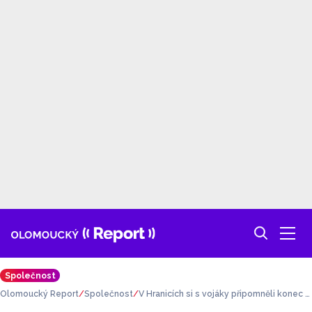
Společnost
Olomoucký Report
Společnost
V Hranicích si s vojáky připomněli konec d
ruhé světové války američtí gardisté