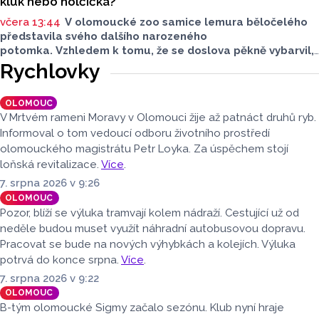
kluk nebo holčička?
včera 13:44
V olomoucké zoo samice lemura běločelého
představila svého dalšího narozeného
potomka. Vzhledem k tomu, že se doslova pěkně vybarvil,
je téměř jisté, že se jedná o samce. Samice totiž bývají
Rychlovky
hnědé, případně hnědošedé, zato samci se pyšní bílým
zbarvením hlavy.
OLOMOUC
V Mrtvém rameni Moravy v Olomouci žije až patnáct druhů ryb.
Informoval o tom vedoucí odboru životního prostředí
olomouckého magistrátu Petr Loyka. Za úspěchem stojí
loňská revitalizace.
Více
.
7. srpna 2026 v 9:26
OLOMOUC
Pozor, blíží se výluka tramvají kolem nádraží. Cestující už od
neděle budou muset využít náhradní autobusovou dopravu.
Pracovat se bude na nových výhybkách a kolejích. Výluka
potrvá do konce srpna.
Více
.
7. srpna 2026 v 9:22
OLOMOUC
B-tým olomoucké Sigmy začalo sezónu. Klub nyní hraje