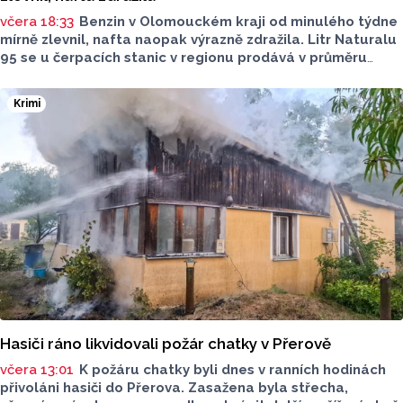
včera 18:33
Benzin v Olomouckém kraji od minulého týdne
mírně zlevnil, nafta naopak výrazně zdražila. Litr Naturalu
95 se u čerpacích stanic v regionu prodává v průměru
za 42,27 koruny, před týdnem byl o deset haléřů dražší.
O 84 haléřů zdražila nafta, za litr teď řidiči dají průměrně
Krimi
44,84 koruny. Podle údajů společnosti CCS, která ceny
sleduje, je benzin v současnosti o 7,73 koruny dražší než
před rokem, za naftu tehdy motoristé platili o 11,31
koruny méně.
Hasiči ráno likvidovali požár chatky v Přerově
včera 13:01
K požáru chatky byli dnes v ranních hodinách
přivoláni hasiči do Přerova. Zasažena byla střecha,