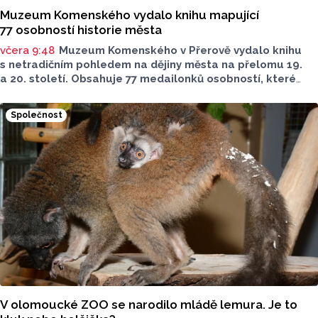
Muzeum Komenského vydalo knihu mapující
77 osobností historie města
včera 9:48
Muzeum Komenského v Přerově vydalo knihu
s netradičním pohledem na dějiny města na přelomu 19.
a 20. století. Obsahuje 77 medailonků osobností, které
se na jeho rozvoji významně podílely. Jejich životní příběhy
jsou doplněny dobovými snímky. Podle autorky publikace
Společnost
Šárky Krákorové Pajůrkové tomu předcházelo 13 let
pátrání po jejich osudech. Kniha vychází u příležitosti
letošního 770. výročí povýšení Přerova na královské město,
sdělila ČTK mluvčí radnice Lenka Chalupová.
V olomoucké ZOO se narodilo mládě lemura. Je to