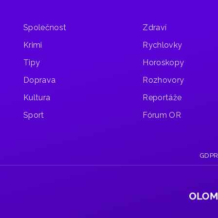
její
členové
vyzvali
Společnost
Zdraví
předsedu
k rezignaci.
Krimi
Rychlovky
Pro
odvolání
Tipy
Horoskopy
Jiřího
Doprava
Rozhovory
Hepnárka
zvedlo
Kultura
Reportáže
na posledním
zasedání
Sport
Fórum OR
ruku pět
z jejích
devíti
členů.
GDP
Důvodem
k tomu
je podle
některých
členů
komise