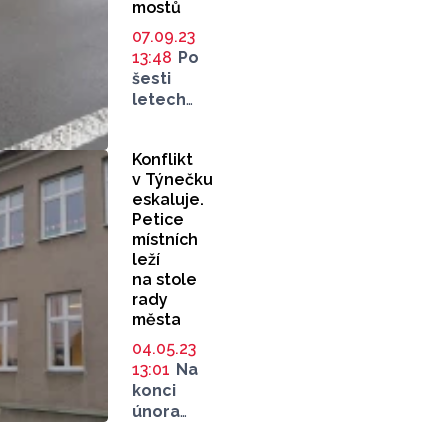
mostů
silnic
se blíží
07.09.23
ke konci,
13:48
Po
a to
šesti
modernizace
letech
úseku
musí
mezi
opět
Olomoucí
Konflikt
dojít
a Šternberkem
v Týnečku
k opravě
a oprava
eskaluje.
mostu
Petice
mostu
na silnici
místních
přes
I/46
leží
železnici
v městské
na stole
na Šumpersku.
části
rady
Olomouce,
města
Týneček.
04.05.23
Vozovka
13:01
Na
se kvůli
konci
reklamaci
února
částečně
byl
uzavře