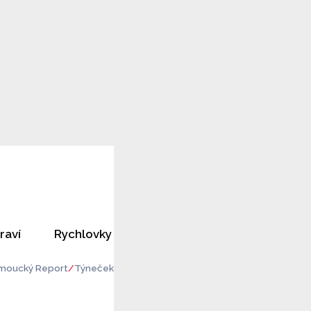
raví
Rychlovky
Horoskopy
Rozhovory
moucký Report
Týneček