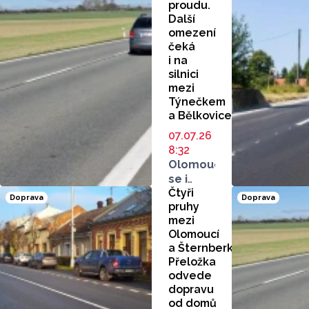
proudu.
Další
omezení
čeká
i na
silnici
mezi
Týnečkem
a Bělkovicemi
07.07.26
8:32
Olomouc
se i
Čtyři
nadále
Doprava
Doprava
pruhy
chystá
mezi
na dopravní
Olomoucí
omezení.
a Šternberkem?
Několik
Přeložka
desítek
odvede
už běží,
dopravu
další
od domů