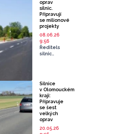
oprav
silnic.
Připravují
se milionové
projekty
08.06.26
9:56
Ředitelství
silnic
a dálnic
zveřejnilo
aktuální
mapu
Silnice
oprav
v Olomouckém
na červen.
kraji:
Na omezení
Přípravuje
můžete
se šest
narazit
velkých
hned
oprav
na šesti
20.05.26
místech.