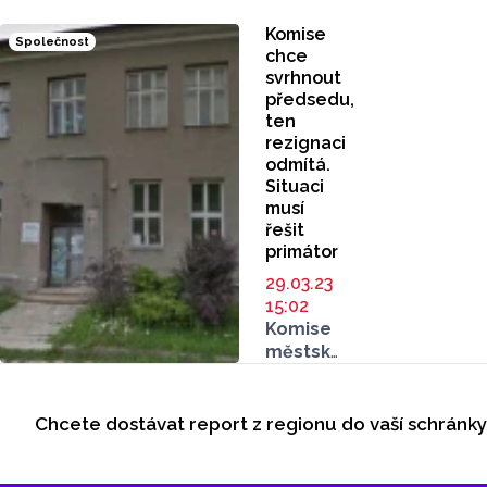
projíždí
části
aktuálně
Týneček
Komise
Společnost
jen
má pokračování.
chce
jedním
Rada
svrhnout
směrem.
města
předsedu,
Práce
ten
Olomouce
rezignaci
ale
přijala
odmítá.
pokračují
na svém
Situaci
úspěšně
květnovém
musí
a zcela
zasedání
řešit
hotovo
rezignaci
primátor
bude
předsedy
do konce
Jiřího
29.03.23
listopadu,
Hepnárka.
15:02
jak dnes
Novým
Komise
silničáři
předsedou
městské
oznámili
se stal
části
Seriály
na sociálních
Pavel
Týneček
sítích.
Kyncl.
se rozštěpila,
Chcete dostávat report z regionu do vaší schránk
Odběr newsletteru
půl roku
po volbách