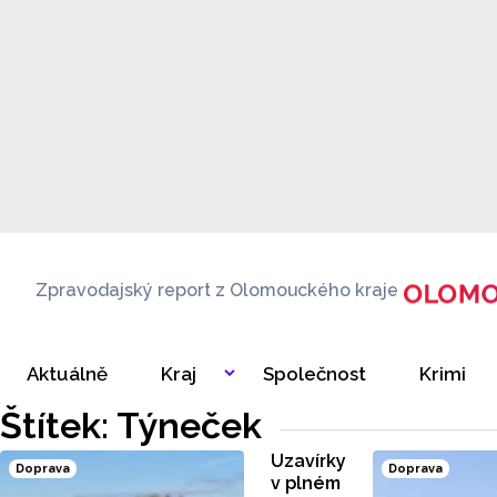
Zpravodajský report z Olomouckého kraje
Aktuálně
Kraj
Společnost
Krimi
Štítek: Týneček
Uzavírky
Doprava
Doprava
v plném