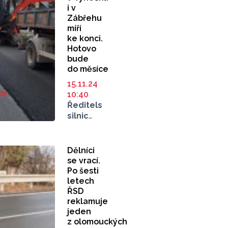
služby,
i v
S ní
řešení
Zábřehu
se váže
navrhnul
míří
také
odbor
ke konci.
zachování
životního
Hotovo
hodnot
prostředí
bude
jak
do měsíce
olomouckého
historických,
magistrátu.
tak
15.11.24
vzhledových.
10:40
Jedním
Ředitelství
z příkladů
silnic
je kaple
a dálnic
Neposkvrněného
(ŘSD)
početí
pokračuje
Dělníci
Panny
v opravách
se vrací.
Marie
v Olomouci
Po šesti
v Týnečku.
i Olomouckém
letech
Ta prošla
kraji.
ŘSD
rozsáhlou
Hned
reklamuje
jeden
přestavbou.
dvě
z olomouckých
opravy