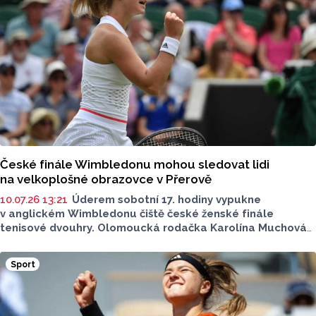
Emoce byly bouřlivé, tak napínavé finále nikdo nečekal,
svěřili se ČTK diváci. Zástupci přerovského tenisového
klubu, na jejichž kurtech Nosková roky hraje, neskrývali
slzy.
České finále Wimbledonu mohou sledovat lidi
na velkoplošné obrazovce v Přerově
10.07.26 13:21
Úderem sobotní 17. hodiny vypukne
v anglickém Wimbledonu čiště české ženské finále
tenisové dvouhry. Olomoucká rodačka Karolína Muchová
vyzve Lindu Noskovou. V Přerově budou mít fanoušci
možnost společně sledovat finále v parčíku U Majáku
Sport
v Bezručově ulici.