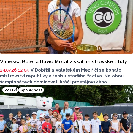
Vanessa Balej a David Motal získali mistrovské tituly
29.07.26 12:05
V Dobříši a Valašském Meziříčí se konalo
mistrovství republiky v tenisu staršího žactva. Na obou
šampionátech dominovali hráči prostějovského
TK Agrofert. Z titulů ve dvouhře se radovali dvanáctiletá
Zdraví
Společnost
Vanessa Balej a čtrnáctiletý David Motal. Balej navázala
na triumf z MČR mladších žákyň.