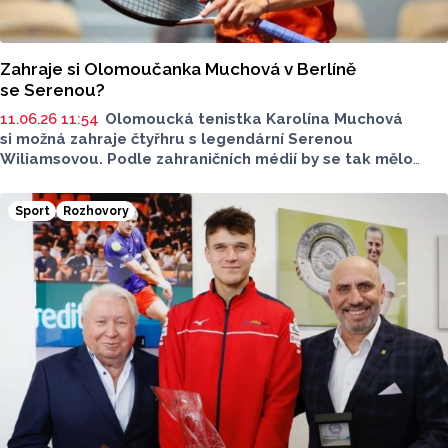
Zahraje si Olomoučanka Muchová v Berlíně
se Serenou?
11.06.26 11:54
Olomoucká tenistka Karolína Muchová
si možná zahraje čtyřhru s legendární Serenou
Wiliamsovou. Podle zahraničních médií by se tak mělo
stát na turnaji na trávě v Berlíně. S informací přišel deník
The Times.
Sport
Rozhovory