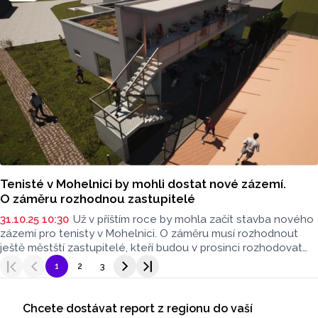
se utkají ve čtvrtfinále se Španěly, hrát se bude ve čtvrtek
20. listopadu od 10 hodin.
Tenisté v Mohelnici by mohli dostat nové zázemí.
O záměru rozhodnou zastupitelé
31.10.25 10:30
Už v příštím roce by mohla začít stavba nového
zázemí pro tenisty v Mohelnici. O záměru musí rozhodnout
ještě městští zastupitelé, kteří budou v prosinci rozhodovat
o podobě rozpočtu města pro rok 2026. Stavba nového
1
2
3
zázemí by měla vyjít na 10 milionů korun.
Seriály
Chcete dostávat report z regionu do vaší
Odběr newsletteru