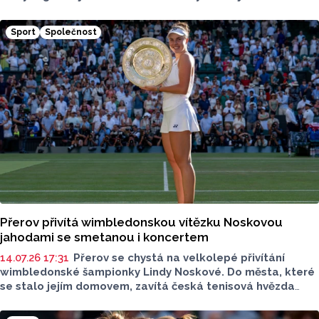
tradičně koná v moderním sportovním areálu OMEGA
centrum sportu a zdraví, který poskytuje prvotřídní zázemí
Sport
Společnost
pro hráčky i návštěvníky.
Přerov přivítá wimbledonskou vítězku Noskovou
jahodami se smetanou i koncertem
14.07.26 17:31
Přerov se chystá na velkolepé přivítání
wimbledonské šampionky Lindy Noskové. Do města, které
se stalo jejím domovem, zavítá česká tenisová hvězda
ve čtvrtek. Město chystá pro její fanoušky na 300 porcí
jahod se smetanou, které jsou nejznámější tradicí turnaje