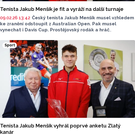
Tenista Jakub Menšík je fit a vyráží na další turnaje
09.02.26 13:42
Český tenista Jakub Menšík musel vzhledem
ke zranění odstoupit z Australian Open. Pak musel
vynechat i Davis Cup. Prostějovský rodák a hráč
TK Agrofert už je opět v pořádku a vyráží bojovat o dalších
úspěchy na další turnaje. Aktuálně je v žebříčku ATP
Sport
na šestnáctém místě, je to jeho kariérní maximum a nyní
je nejlepším z českých hráčů. Další posun může přijít záhy,
nyní bude startovat na turnaji v Dauhá. „Jsem rád, že to
takhle dopadlo. Ale nejlepší je to, že už jsem v pořádku
a zase zpátky na kurtu, trénovat a pokračovat v sezoně.
I když jsem bohužel přišel o Davis Cup, ale jsem rád, že to
kluci zvládli,“ uvedl Jakub Menšík.
Tenista Jakub Menšík vyhrál poprvé anketu Zlatý
kanár