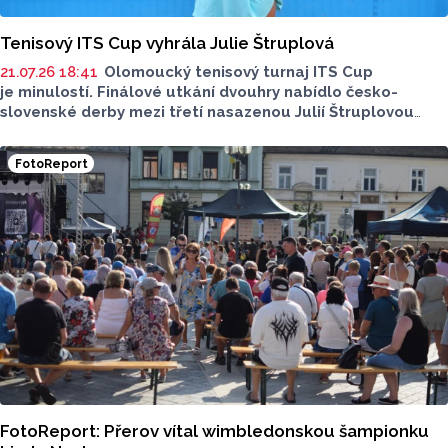
Tenisový ITS Cup vyhrála Julie Štruplová
21.07.26 18:41
Olomoucký tenisový turnaj ITS Cup
je minulostí. Finálové utkání dvouhry nabídlo česko-
slovenské derby mezi třetí nasazenou Julií Štruplovou
a slovenskou tenistkou Radkou Zelníčkovou. Po výsledku
6:3, 6:4 stala pro ročník 2026 česká hráčka.
FotoReport
FotoReport: Přerov vítal wimbledonskou šampionku