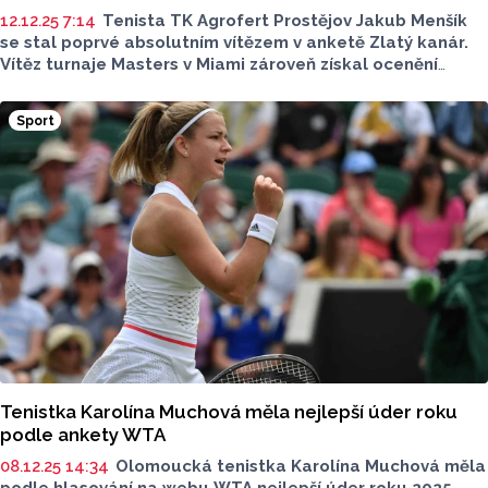
12.12.25 7:14
Tenista TK Agrofert Prostějov Jakub Menšík
se stal poprvé absolutním vítězem v anketě Zlatý kanár.
Vítěz turnaje Masters v Miami zároveň získal ocenění
za postup na žebříčku ATP. Vyhlášení ankety, kterou
pořádá časopis Tenis ve spolupráci s Českým tenisovým
Sport
svazem, se uskutečnilo v Přerově.
Tenistka Karolína Muchová měla nejlepší úder roku
podle ankety WTA
08.12.25 14:34
Olomoucká tenistka Karolína Muchová měla
podle hlasování na webu WTA nejlepší úder roku 2025.