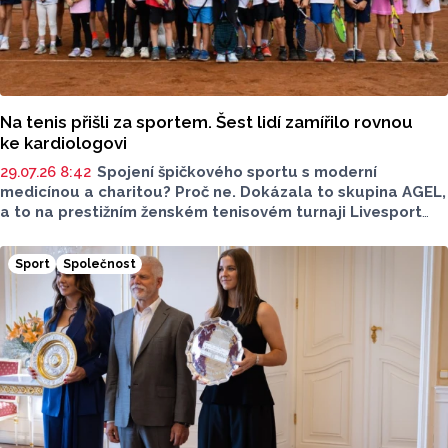
Na tenis přišli za sportem. Šest lidí zamířilo rovnou
ke kardiologovi
29.07.26 8:42
Spojení špičkového sportu s moderní
medicínou a charitou? Proč ne. Dokázala to skupina AGEL,
a to na prestižním ženském tenisovém turnaji Livesport
Open WTA 250. Během pěti dnů nabídla tisícům fanoušků
preventivní vyšetření i nejnovější telemedicínské
Sport
Společnost
technologie. Informovala o tom tisková mluvčí skupiny
AGEL Radka Miloševská.