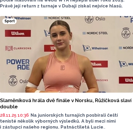
Právě její return z turnaje v Dubaji získal nejvíce hlasů.
Sport
Slaměníková hrála dvě finále v Norsku, Růžičková slaví
double
28.11.25 10:36
Na juniorských turnajích posbírali čeští
tenisté několik výborných výsledků. A byli mezi nimi
i zástupci našeho regionu. Patnáctiletá Lucie