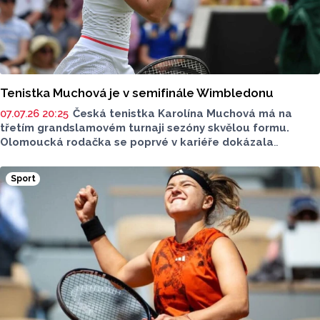
Tenistka Muchová je v semifinále Wimbledonu
07.07.26 20:25
Česká tenistka Karolína Muchová má na
třetím grandslamovém turnaji sezóny skvělou formu.
Olomoucká rodačka se poprvé v kariéře dokázala
probojovat od semifinále Wimbledonu. Zajistila si tak
posun na průběžné šesté místo žebříčku WTA, to je její
Sport
dosavadní kariérní maximum. O finále bude hrát
s Američankou Coco Gauffovou.