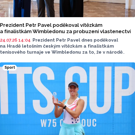
Prezident Petr Pavel poděkoval vítězkám
a finalistkám Wimbledonu za probuzení vlastenectví
24.07.26 14:04
Prezident Petr Pavel dnes poděkoval
na Hradě letošním českým vítězkám a finalistkám
tenisového turnaje ve Wimbledonu za to, že v národě
znovu načas probudily to správné vlastenectví. Přivítal
je ve wimbledonské kšiltovce, kterou potajmu předem
Sport
dostal od jednoho z trenérů vítězky ženské dvouhry Lindy
Noskové, která pozvání na Hrad označila za něco velkého,
co nelze nepřijmout.