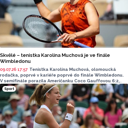
Skvělé – tenistka Karolína Muchová je ve finále
Wimbledonu
09.07.26 17:57
Tenistka Karolína Muchová, olomoucká
rodačka, poprvé v kariéře poprvé do finále Wimbledonu.
V semifinále porazila Američanku Coco Gauffovou 6:2,
1:6, 7:6, rozhodující super tie-break vyhrála 12:10.
Sport