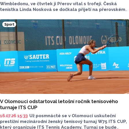
Wimbledonu, ve čtvrtek ji Přerov vítal s trofejí. Česká
tenistka Linda Nosková se dočkala přijetí na přerovském
magistrátu. Členka klubu TK Precheza Přerov
se zúčastnila tiskové konference, na které byl přítomen
Sport
její tatínek Drahoš Nosek, prezident klubu TK Precheza
Přerov Petr Huťka a trenér wimbledonské vítězky Tomáš
Krupa. Noskové blahopřál primátor města Přerov Petr
Vrána (ANO) a také hejtman Olomouckého kraje Ladislav
Okleštěk (ANO). Přečtěte si v rozhovoru ohlasy české
šampionky.
V Olomouci odstartoval letošní ročník tenisového
turnaje ITS CUP
16.07.26 15:33
Už posmnácté se v Olomouci uskuteční
prestižní mezinárodní ženský tenisový turnaj W75 ITS CUP,
který organizuje ITS Tennis Academy. Turnaj se bude