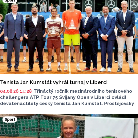
Sport
Tenista Jan Kumstát vyhrál turnaj v Liberci
04.08.26 14:28
Třináctý ročník mezinárodního tenisového
challengeru ATP Tour 75 Svijany Open v Liberci ovládl
devatenáctiletý český tenista Jan Kumstát. Prostějovský
rodák, který je aktuálně hráčem pražské Sparty, startoval
díky divoké kartě pořadatelů. Ve finále porazil obhájce
Sport
loňského titulu a druhého nasazeného Peruánce Gonzala
Buena přesvědčivě 6:3, 6:1 za pouhých 62 minut.