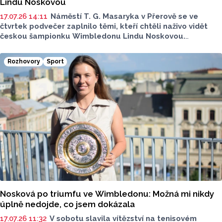
Lindu Noskovou
17.07.26 14:11
Náměstí T. G. Masaryka v Přerově se ve
čtvrtek podvečer zaplnilo těmi, kteří chtěli naživo vidět
českou šampionku Wimbledonu Lindu Noskovou.
Po tiskové konferenci se Nosková nejprve ukázala
na střeše přerosvského magistrátu, poté šla všechny své
Rozhovory
Sport
fanoušky pozdravit dolů na pódium. Součástí programu
byla i autogramiáda, o kterou byl enormní zájem.
K poslechu a tanci hrála kapela O5 a Radeček,
na velkoplošné obrazovce bylo možné si opět
připomenout české finále s olomouckou Karolínou
Muchovou.
Nosková po triumfu ve Wimbledonu: Možná mi nikdy
úplně nedojde, co jsem dokázala
17.07.26 11:32
V sobotu slavila vítězství na tenisovém