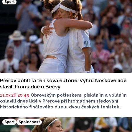
Sport
ve Wimbledonu, ale i autogramiádu a vystoupení kapely
O5 a Radeček nazvané Koncert pro Lindu, sdělili dnes ČTK
zástupci radnice.
Přerov pohltila tenisová euforie. Výhru Noskové lidé
slavili hromadně u Bečvy
11.07.26 20:45
Obrovským potleskem, pískáním a voláním
oslavili dnes lidé v Přerově při hromadném sledování
historického finálového duelu dvou českých tenistek
ve Wimbledonu výhru jednadvacetileté přerovské
tenistky Lindy Noskové. Její nádhernou hru s olomouckou
Sport
Společnost
rodačkou Karolínou Muchovou sledovalo s napětím
u velkoplošné obrazovky u břehu Bečvy několik set lidí.