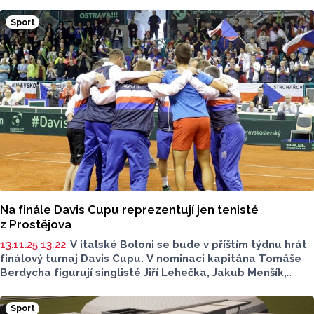
Slaměníková postoupila do finále ve dvouhře i čtyřhře
na turnaji J100 v norském Stabekku, dvě turnajové trofeje
Sport
vybojovala na třicítce v Polsku sedmnáctiletá Tereza
Růžičková.
Na finále Davis Cupu reprezentují jen tenisté
z Prostějova
13.11.25 13:22
V italské Boloni se bude v příštím týdnu hrát
finálový turnaj Davis Cupu. V nominaci kapitána Tomáše
Berdycha figurují singlisté Jiří Lehečka, Jakub Menšík,
Tomáš Macháč a Vít Kopřiva, družstvo doplňuje deblista
Adam Pavlásek. Všechno hráči TK Agrofert Prostějov. Češi
Sport