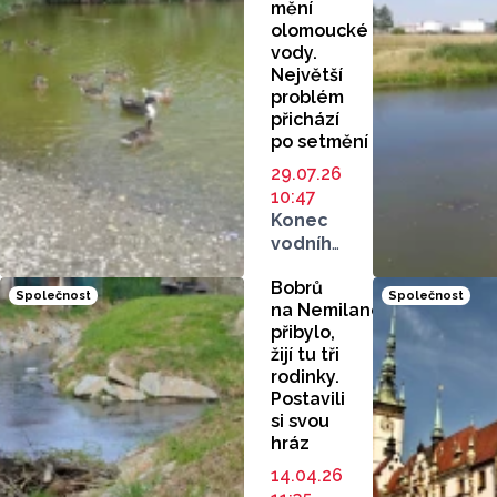
mění
olomoucké
vody.
Největší
problém
přichází
po setmění
29.07.26
10:47
Konec
vodního
blahobytu,
Bobrů
na kteří
Společnost
Společnost
na Nemilance
byli
přibylo,
Olomoučané
žijí tu tři
zvyklí.
rodinky.
O nové
Postavili
skutečnosti
si svou
před
hráz
nadcházející
14.04.26
vlnou