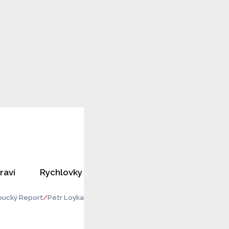
raví
Rychlovky
Horoskopy
Rozhovory
ucký Report
Petr Loyka