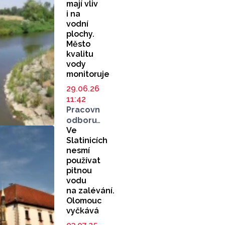
mají vliv
i na
vodní
plochy.
Město
kvalitu
vody
monitoruje
29.06.26
11:42
Pracovníci
odboru
Ve
životního
Slatinicích
prostředí
nesmí
i olomoučtí
používat
rybáři
pitnou
sledují,
vodu
jak jsou
na zalévání.
na tom
Olomouc
vodní
vyčkává
plochy