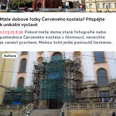
Máte dobové fotky Červeného kostela? Přispějte
k unikátní výstavě
12.03.23 8:30
Pokud máte doma staré fotografie nebo
pohlednice Červeného kostela v Olomouci, nenechte
je zanést prachem. Mohou totiž ještě posloužit hezkému
účelu. Vědecká knihovna z nich plánuje vytvořit unikátní
výstavu.
Kultura