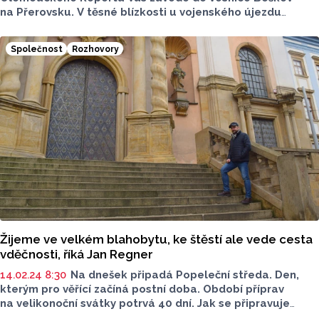
na Přerovsku. V těsné blízkosti u vojenského újezdu
Libavá se nachází městská část Potštátu s malým filiálním
kostelem Svaté Máří Magdalény.
Společnost
Rozhovory
Žijeme ve velkém blahobytu, ke štěstí ale vede cesta
vděčnosti, říká Jan Regner
14.02.24 8:30
Na dnešek připadá Popeleční středa. Den,
kterým pro věřící začíná postní doba. Období příprav
na velikonoční svátky potrvá 40 dní. Jak se připravuje
na největší křesťanské svátky jezuita a kněz z olomoucké