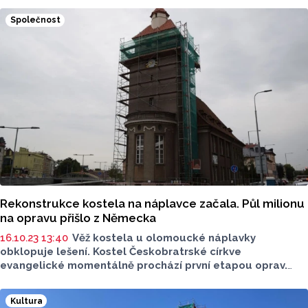
akademické farnosti Jan Regner? Co chybí mladým lidem,
Společnost
se kterými pracuje? A jak se v jeho životě odráží původní
profese řezbáře?
Rekonstrukce kostela na náplavce začala. Půl milionu
na opravu přišlo z Německa
16.10.23 13:40
Věž kostela u olomoucké náplavky
obklopuje lešení. Kostel Českobratrské církve
evangelické momentálně prochází první etapou oprav.
D
ělníci nyní pracují na opravě ochozu, už teď je ovšem
vidět zrekonstruovaná malá věžička na samotném
Kultura
vrcholku mohutné věže. “Dokončujeme první etapu oprav,