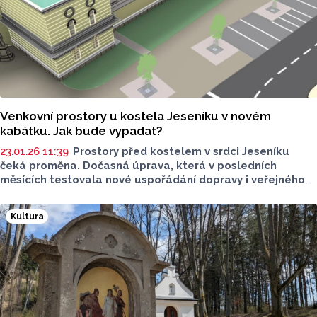
Venkovní prostory u kostela Jeseníku v novém
kabátku. Jak bude vypadat?
23.01.26 11:39
Prostory před kostelem v srdci Jeseníku
čeká proměna. Dočasná úprava, která v posledních
měsících testovala nové uspořádání dopravy i veřejného
prostoru, splnila svůj účel. Odhalila silné stránky
i slabiny tohoto místa a otevřela cestu k trvalému řešení.
Kultura
Město nyní chystá změny, které mají spojit bezpečnost,
důstojnost historického prostředí a potřeby obyvatel
do jednoho funkčního celku.