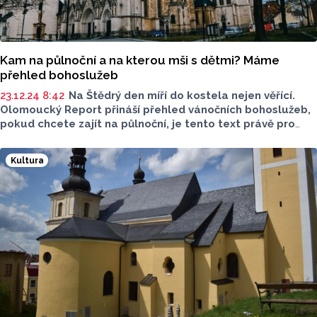
Kam na půlnoční a na kterou mši s dětmi? Máme
přehled bohoslužeb
23.12.24 8:42
Na Štědrý den míří do kostela nejen věřící.
Olomoucký Report přináší přehled vánočních bohoslužeb,
pokud chcete zajít na půlnoční, je tento text právě pro
vás. Některé kostely navíc nabízí dřívější čas bohoslužby
s programem pro děti. Kam se vydáte vy?
Kultura