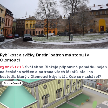
Rybí kost a svíčky. Dnešní patron má stopu i v
Olomouci
03.02.26 12:18
Svátek sv. Blažeje připomíná památku nejen
na českého světce a patrona všech lékařů, ale i na
kostelík, který v Olomouci kdysi stál. Kde se nacházel?
A proč zanikl?
Společnost