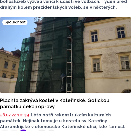
bohoslužeb vyzvali věřící k účasti ve volbách. Týden před
druhým kolem prezidentských voleb, se v některých
kostelích četl pastýřský list církevních představitelů.
Olomoucká arcidiecéze se zapojila po vzoru biskupa
Společnost
Ostravsko-opavské diecéze.
Plachta zakrývá kostel v Kateřinské. Gotickou
památku čekají opravy
28.07.22 10:49
Léto patří rekonstrukcím kulturních
památek. Nejinak tomu je u kostela sv. Kateřiny
Alexandrijské v olomoucké Kateřinské ulici, kde farnost