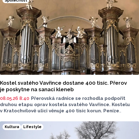
Společnost
Kostel svatého Vavřince dostane 400 tisíc. Přerov
je poskytne na sanaci kleneb
08.05.26 8:40
Přerovská radnice se rozhodla podpořit
druhou etapu oprav kostela svatého Vavřince. Kostelu
v Kratochvílově ulici věnuje 400 tisíc korun. Peníze
pomůžou se sanací staticky narušených kleneb. Návrhem
se bude zabývat zastupitelstvo města.
Kultura
Lifestyle