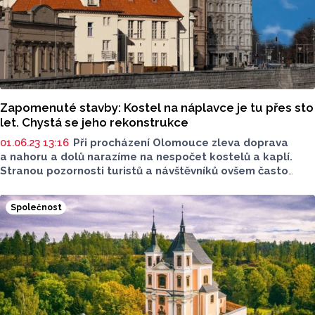
Zapomenuté stavby: Kostel na náplavce je tu přes sto
let. Chystá se jeho rekonstrukce
01.06.23 13:16
Při procházení Olomouce zleva doprava
a nahoru a dolů narazíme na nespočet kostelů a kaplí.
Stranou pozornosti turistů a návštěvníků ovšem často
zůstává kostel Českobratrské církve evangelické u nové
náplavky, je přitom chráněnou kulturní památkou. Nyní
Společnost
se začíná nahlas mluvit o jeho opravě, která je rozdělena
do několika etap. Se seriálem Zapomenuté stavby se tak
po čase vracíme do Husovy ulice. Připomeňme si minulost
a představme si budoucnost tamního kostela.