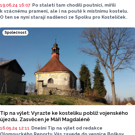
19.06.24 16:07
Po staletí tam chodili poutníci, mířili
k vzácnému prameni, ale i na poutě k místnímu kostelu.
O ten se nyní starají nadšenci ze Spolku pro Kostelíček
Božího Těla. Památka mezi Šumperkem a Rudou nad
Moravou se teď otevírá návštěvníkům, nedávno jí navíc
Společnost
neznámý dárce věnoval oltářní obrazy.
Tip na výlet: Vyrazte ke kostelíku poblíž vojenského
újezdu. Zasvěcen je Máří Magdaléně
16.05.24 12:11
Dnešní Tip na výlet od redakce
Olomouckého Reportu Vás zavede do vesnice Boškov