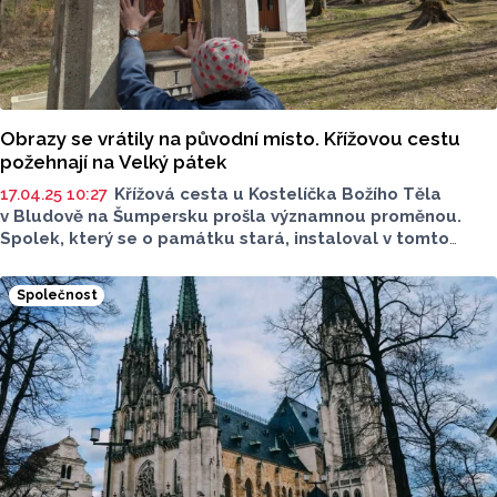
Obrazy se vrátily na původní místo. Křížovou cestu
požehnají na Velký pátek
17.04.25 10:27
Křížová cesta u Kostelíčka Božího Těla
v Bludově na Šumpersku prošla významnou proměnou.
Spolek, který se o památku stará, instaloval v tomto
týdnu na původní místa kopie historických obrazů, které
kdysi lemovaly celou trasu.
Společnost