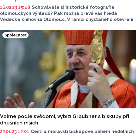
16.02.23 15:48
Schováváte si historické fotografie
olomouckých výhledů? Pak možná právě vás hledá
Vědecká knihovna Olomouc. V rámci chystaného otevření
Červeného kostela shání knihovna fotografie mapující
minulost památky.
Společnost
Volme podle svědomí, vybízí Graubner s biskupy při
dnešních mších
22.01.23 12:01
Čeští a moravští biskupové během nedělních