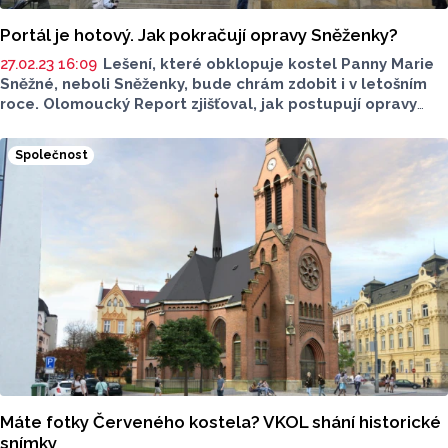
Portál je hotový. Jak pokračují opravy Sněženky?
27.02.23 16:09
Lešení, které obklopuje kostel Panny Marie
Sněžné, neboli Sněženky, bude chrám zdobit i v letošním
roce. Olomoucký Report zjišťoval, jak postupují opravy
portálů, se kterými Akademická farnost začala vloni.
Společnost
Máte fotky Červeného kostela? VKOL shání historické
snímky