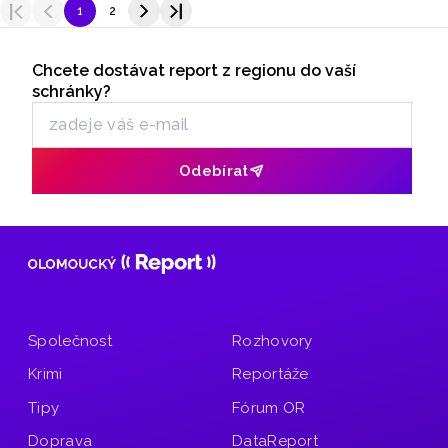
rekonstruuje průčelí chrámu.
1
2
Seriály
Chcete dostávat report z regionu do vaší
Odběr newsletteru
schránky?
Odebírat
Společnost
Rozhovory
Krimi
Reportáže
Tipy
Fórum OR
Doprava
DataReport