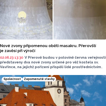
Nové zvony připomenou oběti masakru. Přerovští
je zavěsí při výročí
02.06.23 13:30
V Přerově budou v polovině června veřejnosti
představeny dva nové zvony určené pro věž kostela sv.
Vavřince, na jejichž pořízení přispěli lidé prostřednictvím
veřejné sbírky. Jde o zvon nesoucí jméno Jan Pavel
o hmotnosti 1800 kilogramů a zvon pojmenovaný
Společnost
Zapomenuté stavby
František z Assisi o váze 400 kilogramů. Větší ze zvonů
je věnován obětem poválečného masakru na Švédských
šancích nedaleko Přerova, při kterém bylo v červnu 1945
zabito 267 lidí. Odlita na něm jsou jména zavražděných
dětí. Zvony by měly být zavěšeny v příštím roce, kdy bude
kostel slavit 500 let, řekli pořadatelé akce.