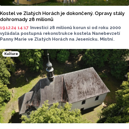
Kostel ve Zlatých Horách je dokončený. Opravy stály
dohromady 28 milionů
19.12.24 14:17
Investici 28 milionů korun si od roku 2000
vyžádala postupná rekonstrukce kostela Nanebevzetí
Panny Marie ve Zlatých Horách na Jesenicku. Místní
farnost letos dokončila opravu fasády kostela
a připravuje obnovu hlavního oltáře a restaurování vitráží.
Kultura
ČTK to sdělil Václav Kotásek ze Stavebního odboru
Biskupství ostravsko-opavského.