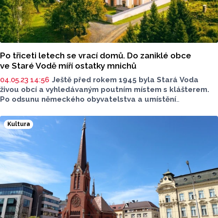
Po třiceti letech se vrací domů. Do zaniklé obce
ve Staré Vodě míří ostatky mnichů
04.05.23 14:56
Ještě před rokem 1945 byla Stará Voda
živou obcí a vyhledávaným poutním místem s klášterem.
Po odsunu německého obyvatelstva a umístění
do vojenského prostoru Libavá tady zůstal stát pouze
kostel svaté Anny a svatého Jakuba Většího.
Kultura
Od devadesátých let místo dobrovolníci postupně
obnovují. V pondělí 8. května se do Staré Vody vrátí také
ostatky tří členů Řádu chudobných řeholních kleriků Matky
Boží zbožných škol, zkráceně piaristů.