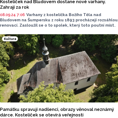
Kostelíček nad Bludovem dostane nové varhany.
Zahrají za rok
08.09.24 7:06
Varhany z kostelíčka Božího Těla nad
Bludovem na Šumpersku z roku 1893 procházejí rozsáhlou
renovací. Zasloužil se o to spolek, který toto poutní místo
s dlouholetou historií už několik let postupně obnovuje.
Oprava varhan, jež vyjde na více než 1,5 milionu korun,
Kultura
se již chýlí k závěrečné etapě. Poprvé zaznějí přesně
za rok, 7. září. Na jejich renovaci byla vypsána veřejná
sbírka, která stále trvá. Zájemci si také mohou adoptovat
jednotlivé píšťaly, řekl v sobotu Karel Směšný ze Spolku
pro kostelíček Božího Těla.
Památku spravují nadšenci, obrazy věnoval neznámý
dárce. Kostelíček se otevírá veřejnosti