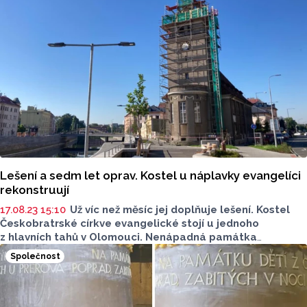
to znamená nové trámoví a fasáda věžičky, ale i renovace
vrchního kříže a krytiny,” vyjmenoval pro Olomoucký
Report Ondřej Holubec za grantovou komisi při
Českobratrské církvi evangelické v Olomou
ci.
Lešení a sedm let oprav. Kostel u náplavky evangelíci
rekonstruují
17.08.23 15:10
Už víc než měsíc jej doplňuje lešení. Kostel
Českobratrské církve evangelické stojí u jednoho
z hlavních tahů v Olomouci. Nenápadná památka
u náplavky prochází sedmiletou rekonstrukcí.
Společnost