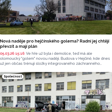
Nová naděje pro hejčínského golema? Radní jej chtějí
převzít a mají plán
05.03.26 15:16
Ve hře už byla i demolice, teď má ale
olomoucký "golem" novou naději. Budova v Hejčíně, kde dnes
už jen občas trénují složky integrovaného záchranného
systému, by mohla připadnout do vlastnictví města
Olomouce.
Společnost