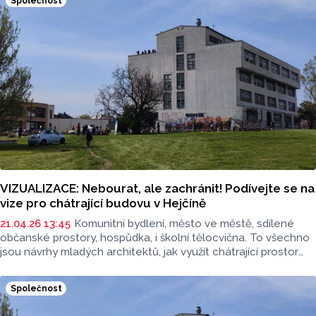
Společnost
VIZUALIZACE: Nebourat, ale zachránit! Podívejte se na
vize pro chátrající budovu v Hejčíně
21.04.26 13:45
Komunitní bydlení, město ve městě, sdílené
občanské prostory, hospůdka, i školní tělocvična. To všechno
jsou návrhy mladých architektů, jak využít chátrající prostor
bývalé budovy přírodovědecké fakulty v olomouckém Hejčíně
na Tomkově ulici, známé taky jako Golem. Přinášíme vám
Společnost
8 studentských vizualizací, jejichž výsledek zněl jednoznačně:
budovu nebourat, zachránit!