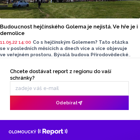
Budoucnost hejčínského Golema je nejistá. Ve hře je i
demolice
11.05.22 14:00
Co s hejčínským Golemem? Tato otázka
se v posledních měsících a dnech více a více objevuje
ve veřejném prostoru. Bývalá budova Přírodovědecké
fakulty Univerzity Palackého v Tomkově ulici je několik let
Seriály
ve špatném stavu. Rada města nyní zadala investiční
Chcete dostávat report z regionu do vaší
Odběr newsletteru
záměr, na jehož základě se posoudí další osud objektu.
schránky?
Odebírat