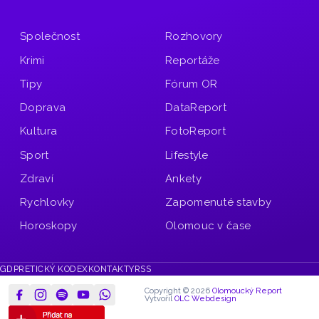
Společnost
Rozhovory
Krimi
Reportáže
Tipy
Fórum OR
Doprava
DataReport
Kultura
FotoReport
Sport
Lifestyle
Zdraví
Ankety
Rychlovky
Zapomenuté stavby
Horoskopy
Olomouc v čase
GDPR
ETICKÝ KODEX
KONTAKTY
RSS
Copyright © 2026
Olomoucký Report
Vytvořil
OLC Webdesign