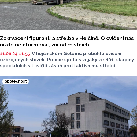
Zakrvácení figuranti a střelba v Hejčíně. O cvičení nás
nikdo neinformoval, zní od místních
11.06.24 11:55
V hejčínském Golemu proběhlo cvičení
ozbrojených složek. Policie spolu s vojáky ze 601. skupiny
speciálních sil cvičili zásah proti aktivnímu střelci
v bezprostřední blízkosti místních škol během výuky. Podle
Komise městské části Hejčín nebyly školy, ani samotná
Společnost
komise, o cvičení informované. Armáda se už za své
pochybení omluvila.