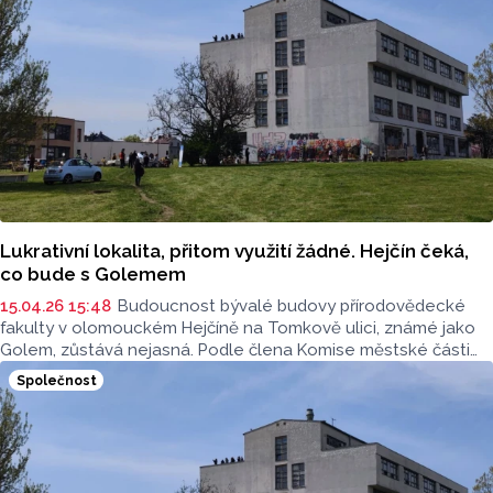
Lukrativní lokalita, přitom využití žádné. Hejčín čeká,
co bude s Golemem
15.04.26 15:48
Budoucnost bývalé budovy přírodovědecké
fakulty v olomouckém Hejčíně na Tomkově ulici, známé jako
Golem, zůstává nejasná. Podle člena Komise městské části
Hejčín Marka Zelenky chybí jasná vize, jak s jednou
Společnost
z největších a nejlukrativnějších lokalit ve městě naložit.
Několik nápadů už tu přitom bylo.