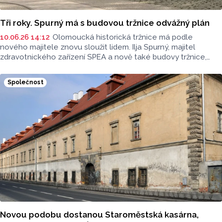
Tři roky. Spurný má s budovou tržnice odvážný plán
10.06.26 14:12
Olomoucká historická tržnice má podle
nového majitele znovu sloužit lidem. Ilja Spurný, majitel
zdravotnického zařízení SPEA a nově také budovy tržnice,
chce navázat na dosavadní návrhy, zapojit trhovce i veřejnost
a hledat řešení společně s městem.
Společnost
Novou podobu dostanou Staroměstská kasárna,