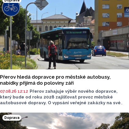
Doprava
Přerov hledá dopravce pro městské autobusy,
nabídky přijímá do poloviny září
07.08.26 12:12
Přerov zahajuje výběr nového dopravce,
který bude od roku 2028 zajišťovat provoz městské
autobusové dopravy. O vypsání veřejné zakázky na své
srpnové schůzi rozhodli radní. Smlouva s vybraným
dopravcem bude uzavřena na deset let a zajistí dopravní
Doprava
obslužnost města nad rámec regionálních linek
objednávaných Olomouckým krajem.