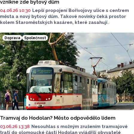
vznikne zde bytový dům
04.06.26 10:30
Lepší propojení Bořivojovy ulice s centrem
města a nový bytový dům. Takové novinky čeká prostor
kolem Staroměstských kasáren, které zasahují
do Studentské ulice a Na Střelnici. V minulosti zde měly
sídlit úřady, celý prostor má být podle nejnovějších
Doprava
Společnost
informací zpřístupněn a průchozí. Místo kanceláří
se počítá s vybudováním bytového domu směrem k ASO
parku.
Tramvaj do Hodolan? Město odpovědělo lidem
03.06.26 13:38
Nesouhlas s možným zrušením tramvajové
trati do olomoucké části Hodolan vyjádřili obyvatelé