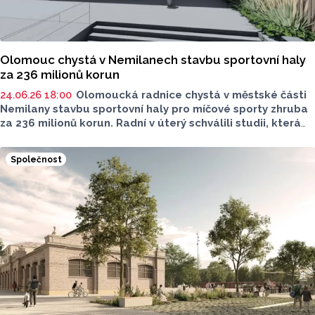
Olomouc chystá v Nemilanech stavbu sportovní haly
za 236 milionů korun
24.06.26 18:00
Olomoucká radnice chystá v městské části
Nemilany stavbu sportovní haly pro míčové sporty zhruba
za 236 milionů korun. Radní v úterý schválili studii, která
poslouží jako podklad pro přípravu projektu. Na sociálních
sítích o tom informoval primátorčin náměstek Miloslav
Společnost
Tichý (ANO).