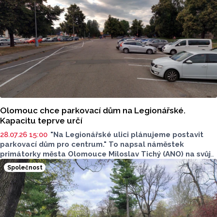
Olomouc chce parkovací dům na Legionářské.
Kapacitu teprve určí
28.07.26 15:00
"Na Legionářské ulici plánujeme postavit
parkovací dům pro centrum." To napsal náměstek
primátorky města Olomouce Miloslav Tichý (ANO) na svůj
Facebook v závěru reakce na plánované změny
Společnost
v parkovací politice v centru města. Report pro vás zjistil
více o tomto záměru vybudovat v centru další parkovací
dům.