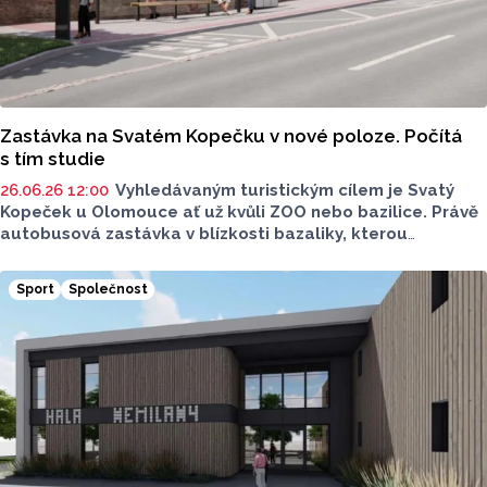
Zastávka na Svatém Kopečku v nové poloze. Počítá
s tím studie
26.06.26 12:00
Vyhledávaným turistickým cílem je Svatý
Kopeček u Olomouce ať už kvůli ZOO nebo bazilice. Právě
autobusová zastávka v blízkosti bazaliky, kterou
obsluhuje linka číslo 11, má být do budoucna na jiném
místě. Stávající poloha autobusové zastávky ve směru
Sport
Společnost
do Samotišek není vyhovující. Nová zastávka se má
nacházet o několik metrů dále.