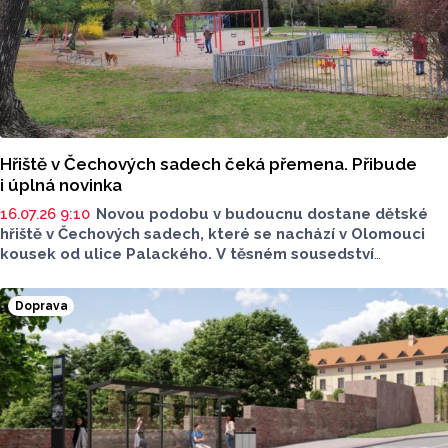
Hřiště v Čechových sadech čeká přemena. Přibude
i úplná novinka
16.07.26 9:10
Novou podobu v budoucnu dostane dětské
hřiště v Čechových sadech, které se nachází v Olomouci
kousek od ulice Palackého. V těsném sousedství
dětského hřiště se nachází také workoutové hřiště.
Novinkou bude vybudování občerstvení v budově bývalé
Doprava
trafostanice, návrh zazněl na jednání rady města
Olomouce. Změny popsal pro Report za odbor městské
zeleně a odpadového hospodářství Vilém Michna.