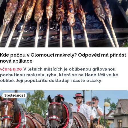
Kde pečou v Olomouci makrely? Odpověď má přinést
nová aplikace
včera 9:00
V letních měsících je oblíbenou grilovanou
pochutinou makrela, ryba, která se na Hané těší velké
oblibě. Její popularitu dokládají i časté otázky
ve virtuálním prostoru, kde je budou v následujících dnech
nebo o víkendu grilovat. Zpřehlednit tyto informace
Společnost
má nová letní mikroaplikace "Kde pečou makrely?“