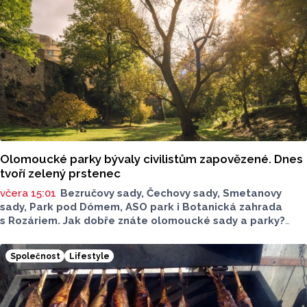
Olomoucké parky bývaly civilistům zapovězené. Dnes
tvoří zelený prstenec
včera 15:01
Bezručovy sady, Čechovy sady, Smetanovy
sady, Park pod Dómem, ASO park i Botanická zahrada
s Rozáriem. Jak dobře znáte olomoucké sady a parky?
Dnes se v nich běžně procházíme a kocháme se krásami,
které v nich jsou. Vždy tomu tak ale nebylo.
Společnost
Lifestyle