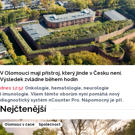
V Olomouci mají přístroj, který jinde v Česku není.
Výsledek zvládne během hodin
dnes 12:52
Onkologie, hematologie, neurologie
i imunologie. Všem těmto oborům nyní pomáhá nový
diagnostický systém nCounter Pro. Nápomocný je při
správném určení příčin obtíží i v přesném a včasném
Nejčtenější
nasazení účinné léčby.
Olomouc v čase
Společnost