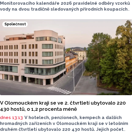
Monitorovacího kalendáře 2026 pravidelné odběry vzorků
vody na dvou tradičně sledovaných přírodních koupacích
lokalitách v Olomouckém kraji – ve Vodní nádrži Plumlov
(VN Plumlov) a v Koupací oblasti Poděbrady (KO
Společnost
Poděbrady). Monitoring byl proveden Krajskou
hygienickou stanicí Olomouckého kraje (KHS)
ve spolupráci se Zdravotním ústavem se sídlem v Ostravě,
Centrem hygienických laboratoří v Olomouci.
V Olomouckém kraji se ve 2. čtvrtletí ubytovalo 220
430 hostů, o 1,2 procenta méně
dnes 13:13
V hotelech, penzionech, kempech a dalších
hromadných zařízeních v Olomouckém kraji se v letošním
druhém čtvrtletí ubytovalo 220 430 hostů. Jejich počet