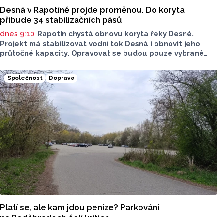
Desná v Rapotíně projde proměnou. Do koryta
přibude 34 stabilizačních pásů
dnes 9:10
Rapotín chystá obnovu koryta řeky Desné.
Projekt má stabilizovat vodní tok Desná i obnovit jeho
průtočné kapacity. Opravovat se budou pouze vybrané
úseky koryta. Samotná stavba bude rozdělená do šesti
samostatných stavebních projektů.
Společnost
Doprava
Platí se, ale kam jdou peníze? Parkování