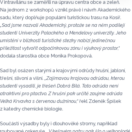
V intravilánu se zaměřili na úpravu centra obce a zeleň.
Na jednom z workshopů vznikl právě i návrh Akademického
sadu, který doplňuje populární turistickou trasu na Kosíř.
„Sad jsme nazvali Akademický, protože se na něm podílejí
studenti Univerzity Palackého a Mendelovy univerzity. Jeho
umístění v blízkosti turistické stezky nabízí jedinečnou
příležitost vytvořit odpočinkovou zónu i výukový prostor,“
dodala starostka obce Monika Prokopová.
Sad byl osázen starými a krajovými odrůdy hrušní, jabloní,
třešní, slivoní a višní.
„Zajímavou krajovou odrůdou, kterou
studenti vysadili, je třešeň Dobrá Bílá. Tato odrůda není
atraktivní pro ptactvo. Z hrušní pak určitě zaujme odrůda
Velká Krvavka s červenou dužninou,“
řekl Zdeněk Špíšek
z katedry chemické biologie.
Součástí výsadby byly i dlouhověké stromy, například
roubované oskeruše.
„V keřovém patru pak šlo o velkoplodé