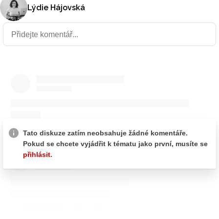
Lýdie Hájovská