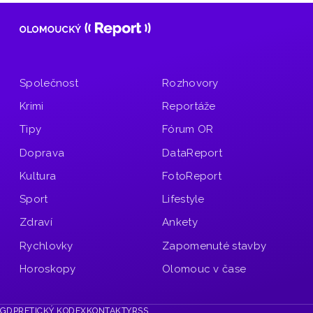
Společnost
Rozhovory
Krimi
Reportáže
Tipy
Fórum OR
Doprava
DataReport
Kultura
FotoReport
Sport
Lifestyle
Zdraví
Ankety
Rychlovky
Zapomenuté stavby
Horoskopy
Olomouc v čase
GDPR
ETICKÝ KODEX
KONTAKTY
RSS