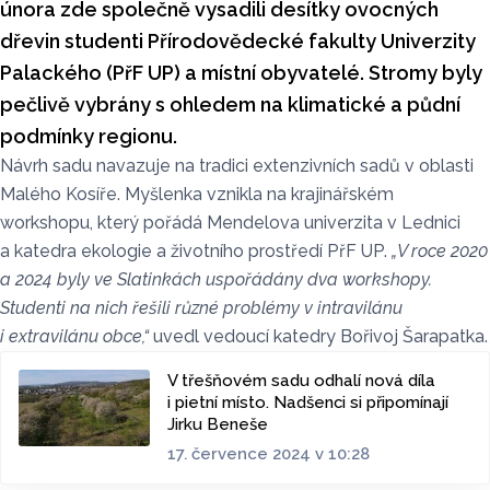
února zde společně vysadili desítky ovocných
dřevin studenti Přírodovědecké fakulty Univerzity
Palackého (PřF UP) a místní obyvatelé. Stromy byly
pečlivě vybrány s ohledem na klimatické a půdní
podmínky regionu.
Návrh sadu navazuje na tradici extenzivních sadů v oblasti
Malého Kosíře. Myšlenka vznikla na krajinářském
workshopu, který pořádá Mendelova univerzita v Lednici
a katedra ekologie a životního prostředí PřF UP.
„V roce 2020
a 2024 byly ve Slatinkách uspořádány dva workshopy.
Studenti na nich řešili různé problémy v intravilánu
i extravilánu obce,“
uvedl vedoucí katedry Bořivoj Šarapatka.
V třešňovém sadu odhalí nová díla
i pietní místo. Nadšenci si připomínají
Jirku Beneše
17. července 2024 v 10:28