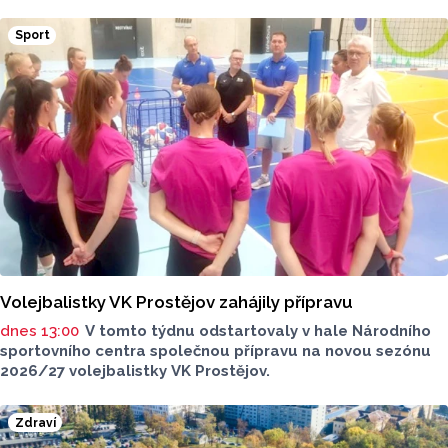
životního prostředí. Toto je Střední zemědělská škola
v Přerově, která má nominaci v kategorii: Významný počin
Sport
v ochraně životního prostředí - právnická osoba.
Volejbalistky VK Prostějov zahájily přípravu
dnes 13:00
V tomto týdnu odstartovaly v hale Národního
sportovního centra společnou přípravu na novou sezónu
2026/27 volejbalistky VK Prostějov.
Zdraví