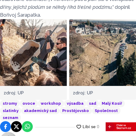
dříny, jejichž plodům se někdy říká třešně podzimu,“
doplnil
Bořivoj Šarapatka.
zdroj: UP
zdroj: UP
stromy
ovoce
workshop
výsadba
sad
Malý Kosíř
slatinky
akademický sad
Prostějovsko
Společnost
seznam
Facebook
Platforma X
WhatsApp