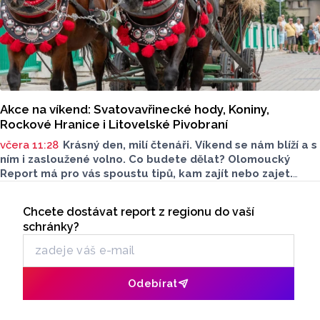
Akce na víkend: Svatovavřinecké hody, Koniny,
Rockové Hranice i Litovelské Pivobraní
včera 11:28
Krásný den, milí čtenáři. Víkend se nám blíží a s
ním i zasloužené volno. Co budete dělat? Olomoucký
Report má pro vás spoustu tipů, kam zajít nebo zajet.
Nechybí kultura, gastronomie ani program pro děti. Čemu
Seriály
dáte přednost?
Chcete dostávat report z regionu do vaší
Odběr newsletteru
schránky?
Odebírat