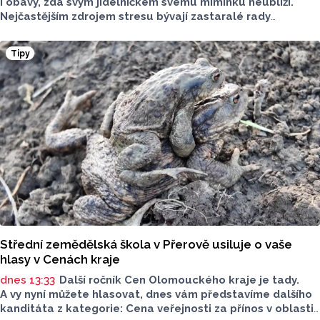
i obavy, zda svým jídelníčkem svému miminku neublíží.
Nejčastějším zdrojem stresu bývají zastaralé rady
o nutnosti radikálního omezování jídelníčku, vyhýbání
se nadýmavým potravinám nebo preventivnímu vyřazování
Tipy
alergenů. Mýty o stravě při kojení boří laktační poradkyně
z Jeseníku.
Střední zemědělská škola v Přerově usiluje o vaše
hlasy v Cenách kraje
dnes 13:33
Další ročník Cen Olomouckého kraje je tady.
A vy nyní můžete hlasovat, dnes vám představíme dalšího
kanditáta z kategorie: Cena veřejnosti za přínos v oblasti