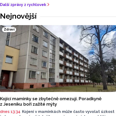
Další zprávy z rychlovek
Nejnovější
Zdraví
Kojící maminky se zbytečně omezují. Poradkyně
z Jeseníku boří zažité mýty
dnes 13:34
Kojení v maminkách může často vyvolat úzkost