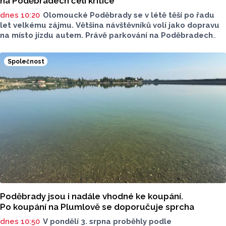
na Poděbradech čelí kritice
dnes 10:20
Olomoucké Poděbrady se v létě těší po řadu
let velkému zájmu. Většina návštěvníků volí jako dopravu
na místo jízdu autem. Právě parkování na Poděbradech
je mnoho let tématem, které mezi veřejností rezonuje.
Na konci června vznikla na Facebooku stránka s názvem
Společnost
Poděbrady bez závor a nelegálního parkovného, která
upozorňuje na nevyhovujcí situaci s parkováním
u oblíbeného olomouckého letoviska. Za iniciativou stojí
zastupitel města Olomouce, na jeho přání nebudeme
uvádět jeho identitu.
Poděbrady jsou i nadále vhodné ke koupání.
Po koupání na Plumlově se doporučuje sprcha
dnes 10:50
V pondělí 3. srpna proběhly podle