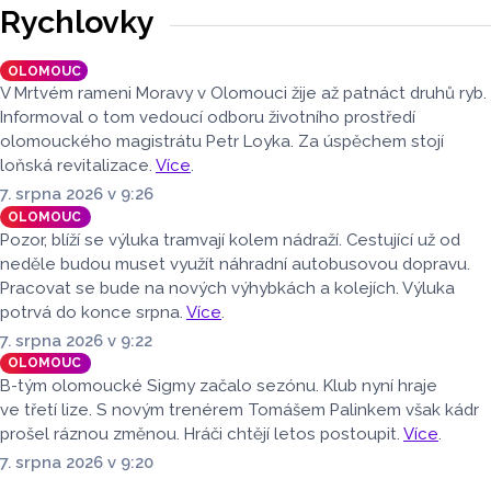
meziročně klesl o 1,2 procenta. Podle statistik však
Rychlovky
přibylo ubytovaných cizinců, kterých bylo 45 548,
meziročně o 9,1 procenta více. Naopak domácích hostů
OLOMOUC
v regionu ubylo, kraj v tomto období navštívilo 174 882
V Mrtvém rameni Moravy v Olomouci žije až patnáct druhů ryb.
turistů, což bylo meziročně o 3,6 procenta méně. Celkový
Informoval o tom vedoucí odboru životního prostředí
počet přenocování v kraji klesl o 4,7 procenta. Údaje
olomouckého magistrátu Petr Loyka. Za úspěchem stojí
dnes zveřejnil Český statistický úřad (ČSÚ).
loňská revitalizace.
Více
.
7. srpna 2026 v 9:26
OLOMOUC
Pozor, blíží se výluka tramvají kolem nádraží. Cestující už od
neděle budou muset využít náhradní autobusovou dopravu.
Pracovat se bude na nových výhybkách a kolejích. Výluka
potrvá do konce srpna.
Více
.
7. srpna 2026 v 9:22
OLOMOUC
B-tým olomoucké Sigmy začalo sezónu. Klub nyní hraje
ve třetí lize. S novým trenérem Tomášem Palinkem však kádr
prošel ráznou změnou. Hráči chtějí letos postoupit.
Více
.
7. srpna 2026 v 9:20