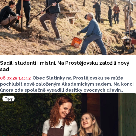
Sadili studenti i místní. Na Prostějovsku založili nový
sad
06.03.25 14:42
Obec Slatinky na Prostějovsku se může
pochlubit nově založeným Akademickým sadem. Na konci
února zde společně vysadili desítky ovocných dřevin
studenti Přírodovědecké fakulty Univerzity Palackého
Tipy
(PřF UP) a místní obyvatelé. Stromy byly pečlivě vybrány
s ohledem na klimatické a půdní podmínky regionu.