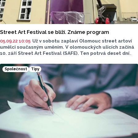
Street Art Festival se blíží. Známe program
05.09.22 10:05
Už v sobotu zaplaví Olomouc street artoví
umělci současným uměním. V olomouckých ulicích začíná
10. září Street Art Festival (SAFE). Ten potrvá deset dní
a tentokrát zavítá i do městských částí mimo centrum.
Společnost
Tipy