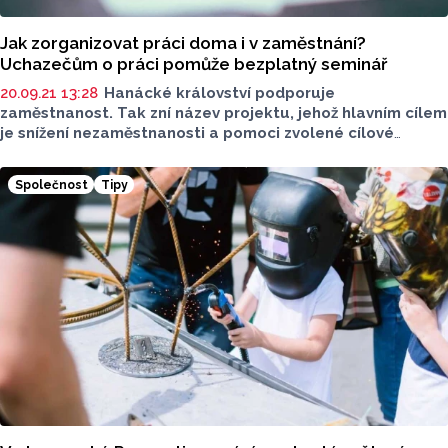
Jak zorganizovat práci doma i v zaměstnání?
Uchazečům o práci pomůže bezplatný seminář
20.09.21 13:28
Hanácké království podporuje
zaměstnanost. Tak zní název projektu, jehož hlavním cílem
je snížení nezaměstnanosti a pomoci zvolené cílové
skupině ke vstupu, návratu nebo udržení se na trhu práce.
Projekt je zaměřen na individuální přístup, ambulantní
Společnost
Tipy
a terénní pracovní a kariérové poradenství a na nabídku
cílených seminářů. Jeden takový se uskuteční 7. října
v Grygově u Olomouce a bude zaměřen na sebeřízení
a time management.