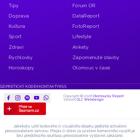
Tipy
Fórum OR
Doprava
DataReport
Kultura
FotoReport
Sport
Lifestyle
Zdraví
Ankety
Rychlovky
Zapomenuté stavby
Horoskopy
Olomouc v čase
GDPR
ETICKÝ KODEX
KONTAKTY
RSS
Copyright © 2026
Olomoucký Report
Vytvořil
OLC Webdesign
Jakékoliv užití textového či vizuálního obsahu podléhá schválení
provozovatelem serveru.
Přepis či šíření za účelem komerčního využití je
bez předchozího souhlasu provozovatele výslovně zakázáno.