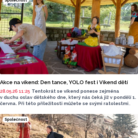
Společnost
Akce na víkend: Den tance, YOLO fest i Víkend dětí
28.05.26 11:25
Tentokrát se víkend ponese zejména
v duchu oslav dětského dne, který nás čeká již v pondělí 1.
června. Při této příležitosti můžete se svými ratolestmi
vyrazit například do zoologické zahrady nebo
na Olomoucké Poděbrady. Podívat se však můžete i na
Společnost
Den tance nebo degustační pivní festival.