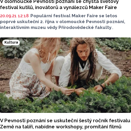
V olomoucké Pevnosti poznání se chystá světový
festival kutilů, inovátorů a vynálezců Maker Faire
20.09.21 12:18
Populární festival Maker Faire se letos
poprvé uskuteční 2. října v olomoucké Pevnosti poznání,
interaktivním muzeu vědy Přírodovědecké fakulty
Univerzity Palackého v Olomouci (PřF UP). Program
je připraven pro rodiny s dětmi, studenty i odborníky.
Kultura
Maker Faire je přehlídka plná workshopů, otevřených
dílen, interaktivních instalací a aktivit. Téměř vše si na
něm lze vyzkoušet na vlastní kůži a mnohé i vyrobit. Své
projekty a prototypy zde prezentují tzv. makeři, tedy
kutilové, inovátoři, vynálezci, ale také nadšenci.
V Pevnosti poznání se uskuteční šestý ročník festivalu
Země na talíři, nabídne workshopy, promítání filmů