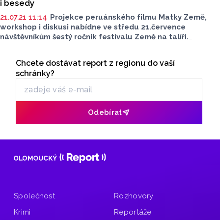
i besedy
21.07.21 11:14
Projekce peruánského filmu Matky Země,
workshop i diskusi nabídne ve středu 21.července
návštěvníkům šestý ročník festivalu Země na talíři.
Uskuteční se od 16:00 v prostorách olomoucké Pevnosti
Seriály
poznání. Akce upozorňuje na některé palčivé problémy
Chcete dostávat report z regionu do vaší
Odběr newsletteru
související s produkcí potravin a změnou klimatu.
schránky?
Odebírat
Společnost
Rozhovory
Krimi
Reportáže