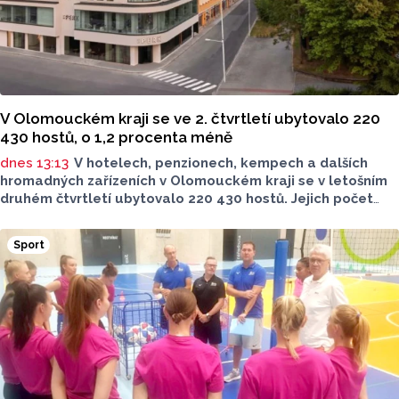
V Olomouckém kraji se ve 2. čtvrtletí ubytovalo 220
430 hostů, o 1,2 procenta méně
dnes 13:13
V hotelech, penzionech, kempech a dalších
hromadných zařízeních v Olomouckém kraji se v letošním
druhém čtvrtletí ubytovalo 220 430 hostů. Jejich počet
meziročně klesl o 1,2 procenta. Podle statistik však
přibylo ubytovaných cizinců, kterých bylo 45 548,
Sport
meziročně o 9,1 procenta více. Naopak domácích hostů
v regionu ubylo, kraj v tomto období navštívilo 174 882
turistů, což bylo meziročně o 3,6 procenta méně. Celkový
počet přenocování v kraji klesl o 4,7 procenta. Údaje
dnes zveřejnil Český statistický úřad (ČSÚ).