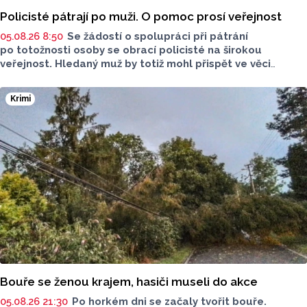
Policisté pátrají po muži. O pomoc prosí veřejnost
05.08.26 8:50
Se žádostí o spolupráci při pátrání
po totožnosti osoby se obrací policisté na širokou
veřejnost. Hledaný muž by totiž mohl přispět ve věci
objasnění činu.
Krimi
Bouře se ženou krajem, hasiči museli do akce
05.08.26 21:30
Po horkém dni se začaly tvořit bouře.