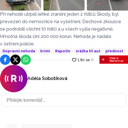
Při nehodě utrpěl lehké zranění jeden z řidičů Škody, byl
převezen do nemocnice na vyšetření. Dechové zkoušce
se podrobili všichni tři řidiči a u všech vyšla negativně.
Hmotná škoda činí 200 000 korun. Nehoda je nadále
v šetření policie.
Dopravní nehoda
krimi
Rapotín
srážka tří aut
přednost
Facebook
Platforma X
WhatsApp
Adéla Sobotíková