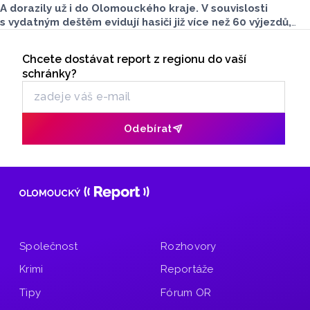
A dorazily už i do Olomouckého kraje. V souvislosti
s vydatným deštěm evidují hasiči již více než 60 výjezdů,
nejvíce na Šumpersku. Hasičský záchranný sbor (HZS)
Seriály
Olomouckého kraje o tom informoval na sociálních sítích.
Chcete dostávat report z regionu do vaší
Odběr newsletteru
schránky?
Odebírat
Společnost
Rozhovory
Krimi
Reportáže
Tipy
Fórum OR