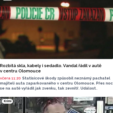
Na případ upozornil server Novinky.cz. Policie případ
vyšetřuje pro trestný čin usmrcení z nedbalosti, řekla dnes
ČTK policejní mluvčí Miluše Zajícová. Muž byl letecký
záchranář, speleo potápěč a hasič z centrální hasičské
stanice v Kladně, uvedli na sociální síti středočeští hasiči.
Rozbitá skla, kabely i sedadlo. Vandal řádil v autě
v centru Olomouce
včera 11:20
Statisícové škody způsobil neznámý pachatel
majiteli auta zaparkovaného v centru Olomouce. Přes noc
se na autě vyřádil jak zvenku, tak zevnitř. Událost
vyšetřovali olomoučtí policisté a v ranních hodinách o ní
informovala tisková mluvčí Marie Šafářová. Pachateli
Krimi
hrozí i vězení.