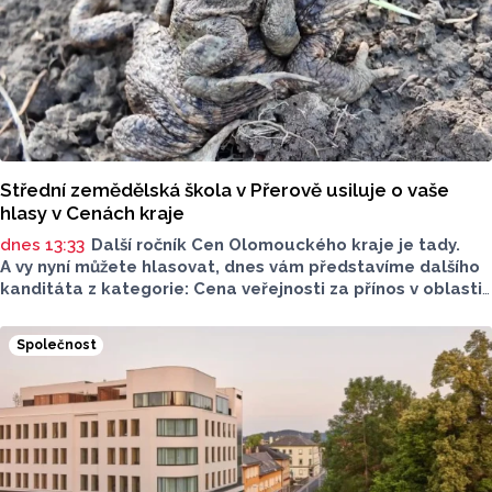
Střední zemědělská škola v Přerově usiluje o vaše
hlasy v Cenách kraje
dnes 13:33
Další ročník Cen Olomouckého kraje je tady.
A vy nyní můžete hlasovat, dnes vám představíme dalšího
kanditáta z kategorie: Cena veřejnosti za přínos v oblasti
životního prostředí. Toto je Střední zemědělská škola
v Přerově, která má nominaci v kategorii: Významný počin
Společnost
v ochraně životního prostředí - právnická osoba.