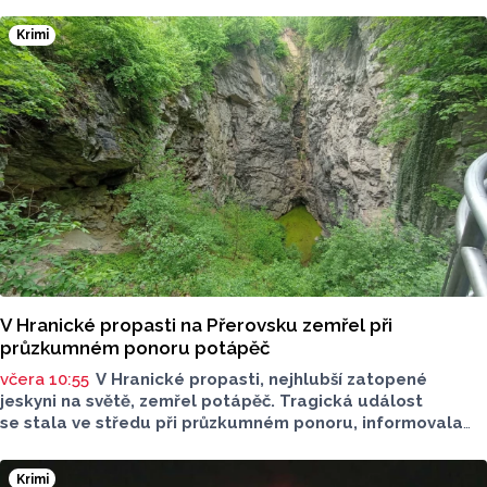
Krimi
V Hranické propasti na Přerovsku zemřel při
průzkumném ponoru potápěč
včera 10:55
V Hranické propasti, nejhlubší zatopené
jeskyni na světě, zemřel potápěč. Tragická událost
se stala ve středu při průzkumném ponoru, informovala
dnes na sociální síti Speleologická záchranná služba. Tělo
bylo vyzvednuto v noci na dnešek z hloubky 186 metrů.
Krimi