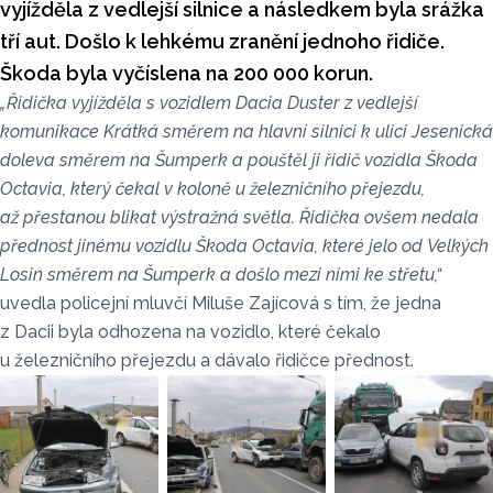
vyjížděla z vedlejší silnice a následkem byla srážka
tří aut. Došlo k lehkému zranění jednoho řidiče.
Škoda byla vyčíslena na 200 000 korun.
„Řidička vyjížděla s vozidlem Dacia Duster z vedlejší
komunikace Krátká směrem na hlavní silnici k ulici Jesenická
doleva směrem na Šumperk a pouštěl ji řidič vozidla Škoda
Octavia, který čekal v koloně u železničního přejezdu,
až přestanou blikat výstražná světla. Řidička ovšem nedala
přednost jinému vozidlu Škoda Octavia, které jelo od Velkých
Losin směrem na Šumperk a došlo mezi nimi ke střetu,“
uvedla policejní mluvčí Miluše Zajícová s tím, že jedna
z Dacii byla odhozena na vozidlo, které čekalo
u železničního přejezdu a dávalo řidičce přednost.