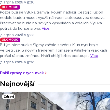
7. srpna 2026 v 9:26
OLOMOUC
Pozor, blíží se výluka tramvají kolem nádraží. Cestující už od
neděle budou muset využít náhradní autobusovou dopravu.
Pracovat se bude na nových výhybkách a kolejích. Výluka
potrvá do konce srpna.
Více
.
7. srpna 2026 v 9:22
OLOMOUC
B-tým olomoucké Sigmy začalo sezónu. Klub nyní hraje
ve třetí lize. S novým trenérem Tomášem Palinkem však kádr
prošel ráznou změnou. Hráči chtějí letos postoupit.
Více
.
7. srpna 2026 v 9:20
Další zprávy z rychlovek
Nejnovější
Zdraví