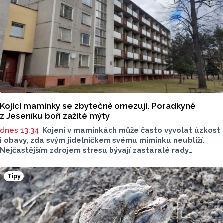
Kojící maminky se zbytečně omezují. Poradkyně
z Jeseníku boří zažité mýty
dnes 13:34
Kojení v maminkách může často vyvolat úzkost
i obavy, zda svým jídelníčkem svému miminku neublíží.
Nejčastějším zdrojem stresu bývají zastaralé rady
o nutnosti radikálního omezování jídelníčku, vyhýbání
se nadýmavým potravinám nebo preventivnímu vyřazování
Tipy
alergenů. Mýty o stravě při kojení boří laktační poradkyně
z Jeseníku.