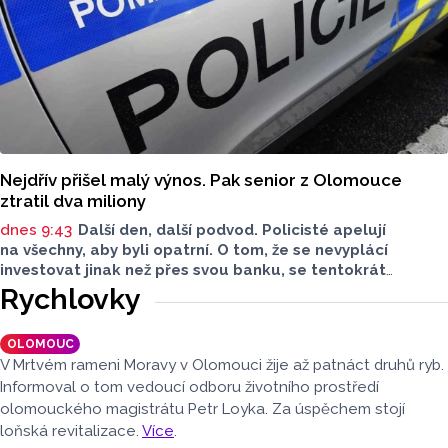
Nejdřív přišel malý výnos. Pak senior z Olomouce
ztratil dva miliony
dnes 9:43
Další den, další podvod. Policisté apelují
na všechny, aby byli opatrní. O tom, že se nevyplácí
investovat jinak než přes svou banku, se tentokrát
přesvědčil senior z Olomouce. Stálo ho to však zhruba dva
Rychlovky
miliony. Policisté radí, abyste si nabídky investic pečlivě
zkontrolovali.
OLOMOUC
V Mrtvém rameni Moravy v Olomouci žije až patnáct druhů ryb.
Informoval o tom vedoucí odboru životního prostředí
olomouckého magistrátu Petr Loyka. Za úspěchem stojí
loňská revitalizace.
Více
.