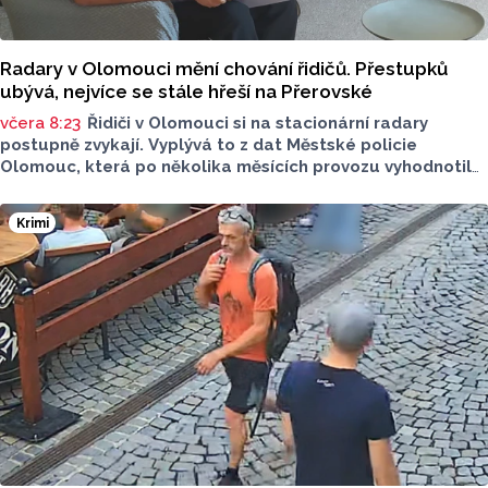
Radary v Olomouci mění chování řidičů. Přestupků
ubývá, nejvíce se stále hřeší na Přerovské
včera 8:23
Řidiči v Olomouci si na stacionární radary
postupně zvykají. Vyplývá to z dat Městské policie
Olomouc, která po několika měsících provozu vyhodnotila
situaci na třech nejnovějších měřicích místech. Počet
zaznamenaných přestupků zde oproti prvním měsícům
Krimi
výrazně klesl, v některých lokalitách až o polovinu.
O dopravě, ale i o případech, která musela Městská
policie Olomouc (MPO) řešit mluvil v pocastu Radia
Metropole s Tomášem Gottwaldem mluvčí MPO Petr
Čunderle.