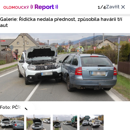
Zavřít
1
/
4
Galerie: Řidička nedala přednost, způsobila havárii tří
aut
Foto: PČR