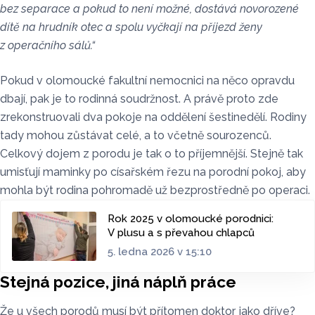
bez separace a pokud to není možné, dostává novorozené
dítě na hrudník otec a spolu vyčkají na příjezd ženy
z operačního sálů.“
Pokud v olomoucké fakultní nemocnici na něco opravdu
dbají, pak je to rodinná soudržnost. A právě proto zde
zrekonstruovali dva pokoje na oddělení šestinedělí. Rodiny
tady mohou zůstávat celé, a to včetně sourozenců.
Celkový dojem z porodu je tak o to příjemnější. Stejně tak
umisťují maminky po císařském řezu na porodní pokoj, aby
mohla být rodina pohromadě už bezprostředně po operaci.
Rok 2025 v olomoucké porodnici:
V plusu a s převahou chlapců
5. ledna 2026 v 15:10
Stejná pozice, jiná náplň práce
Že u všech porodů musí být přítomen doktor jako dříve?