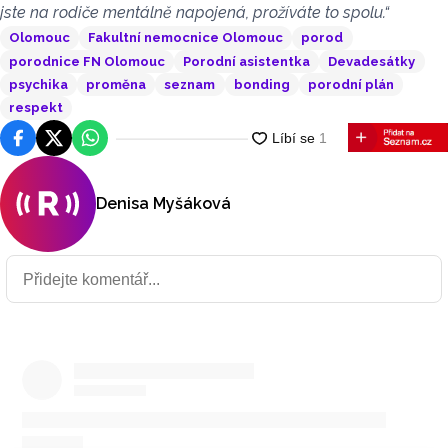
jste na rodiče mentálně napojená, prožíváte to spolu.“
Olomouc
Fakultní nemocnice Olomouc
porod
porodnice FN Olomouc
Porodní asistentka
Devadesátky
psychika
proměna
seznam
bonding
porodní plán
respekt
Facebook
Platforma X
WhatsApp
Denisa Myšáková