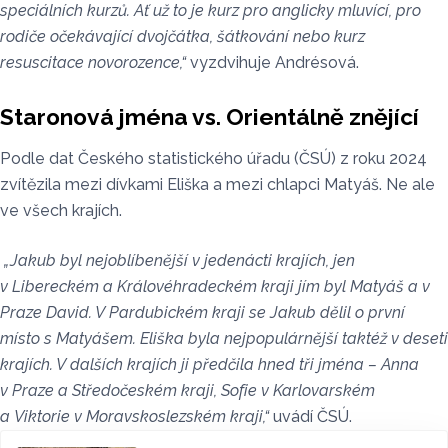
speciálních kurzů. Ať už to je kurz pro anglicky mluvící, pro
rodiče očekávající dvojčátka, šátkování nebo kurz
resuscitace novorozence,“
vyzdvihuje Andrésová.
Staronová jména vs. Orientálně znějící
Podle dat Českého statistického úřadu (ČSÚ) z roku 2024
zvítězila mezi dívkami Eliška a mezi chlapci Matyáš. Ne ale
ve všech krajích.
„Jakub byl nejoblíbenější v jedenácti krajích, jen
v Libereckém a Královéhradeckém kraji jím byl Matyáš a v
Praze David. V Pardubickém kraji se Jakub dělil o první
místo s Matyášem. Eliška byla nejpopulárnější taktéž v deseti
krajích. V dalších krajích ji předčila hned tři jména – Anna
v Praze a Středočeském kraji, Sofie v Karlovarském
a Viktorie v Moravskoslezském kraji,“
uvádí ČSÚ.