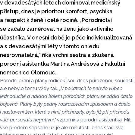
v devadesátých letech dominoval medicínský
přístup, dnes je prioritou komfort, psychika
a respekt k ženě i celé rodině. „Porodnictví
se začalo zaměřovat na ženu jako aktivního
účastníka. V dnešní době je péče individualizovaná
a s devadesátými léty v tomto ohledu
nesrovnatelná,“ říká vrchní sestra a zkušená
porodní asistentka Martina Andrésová z Fakultní
nemocnice Olomouc.
Porodní přání a plány rodiček jsou dnes přirozenou součástí,
ale nebylo tomu vždy tak.
„V počátcích to nebylo vůbec
jednoduché a nálada kolem porodních plánu se zdála často
bojovná. Plány byly psány rozkazovacím způsobem a často
i nastavení žen, které s nimi přicházely, bylo již při příchodu
vůči personálu negativní,“
vzpomíná porodní asistentka. Mít
vše předem sepsané už je ale minulostí, dnes stačí svá