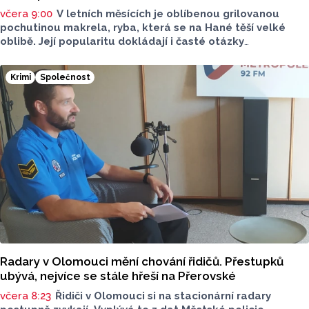
včera 9:00
V letních měsících je oblíbenou grilovanou
pochutinou makrela, ryba, která se na Hané těší velké
oblibě. Její popularitu dokládají i časté otázky
ve virtuálním prostoru, kde je budou v následujících dnech
nebo o víkendu grilovat. Zpřehlednit tyto informace
Krimi
Společnost
má nová letní mikroaplikace "Kde pečou makrely?“
Radary v Olomouci mění chování řidičů. Přestupků
ubývá, nejvíce se stále hřeší na Přerovské
včera 8:23
Řidiči v Olomouci si na stacionární radary