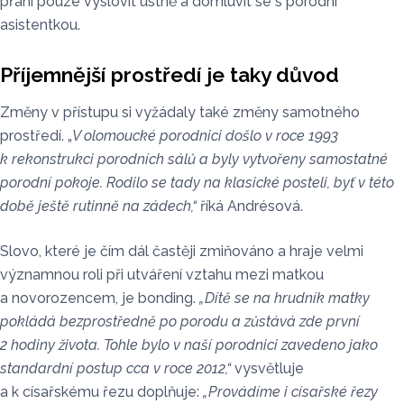
přání pouze vyslovit ústně a domluvit se s porodní
asistentkou.
Příjemnější prostředí je taky důvod
Změny v přístupu si vyžádaly také změny samotného
prostředí. „
V olomoucké porodnici došlo v roce 1993
k rekonstrukci porodních sálů a byly vytvořeny samostatné
porodní pokoje. Rodilo se tady na klasické posteli, byť v této
době ještě rutinně na zádech,“
říká Andrésová.
Slovo, které je čím dál častěji zmiňováno a hraje velmi
významnou roli při utváření vztahu mezi matkou
a novorozencem, je bonding.
„Dítě se na hrudník matky
pokládá bezprostředně po porodu a zůstává zde první
2 hodiny života. Tohle bylo v naší porodnici zavedeno jako
standardní postup cca v roce 2012,“
vysvětluje
a k císařskému řezu doplňuje:
„Provádíme i císařské řezy