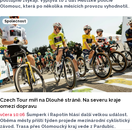
postupně zvykají. Vyplývá to z dat Městské policie
Olomouc, která po několika měsících provozu vyhodnotila
situaci na třech nejnovějších měřicích místech. Počet
zaznamenaných přestupků zde oproti prvním měsícům
Společnost
výrazně klesl, v některých lokalitách až o polovinu.
O dopravě, ale i o případech, která musela Městská
policie Olomouc (MPO) řešit mluvil v pocastu Radia
Metropole s Tomášem Gottwaldem mluvčí MPO Petr
Čunderle.
Czech Tour míří na Dlouhé stráně. Na severu kraje
omezí dopravu
včera 10:06
Šumperk i Rapotín hlásí další velkou událost.
Oběma městy příští týden projede mezinárodní cyklistický
závod. Trasa přes Olomoucký kraj vede z Pardubic