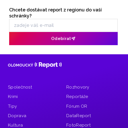
na horní nádrž přečerpávací vodní elektrárny Dlouhé
Seriály
stráně. Pozor na dopravní omezení.
Chcete dostávat report z regionu do vaší
Odběr newsletteru
schránky?
Odebírat
Společnost
Rozhovory
Krimi
Reportáže
Tipy
Fórum OR
Doprava
DataReport
Kultura
FotoReport