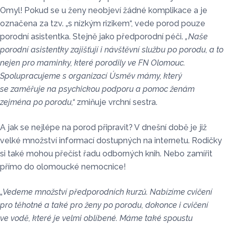
Omyl! Pokud se u ženy neobjeví žádné komplikace a je
označena za tzv. „s nízkým rizikem“, vede porod pouze
porodní asistentka. Stejně jako předporodní péči.
„Naše
porodní asistentky zajišťují i návštěvní službu po porodu, a to
nejen pro maminky, které porodily ve FN Olomouc.
Spolupracujeme s organizací Úsměv mámy, který
se zaměřuje na psychickou podporu a pomoc ženám
zejména po porodu,“
zmiňuje vrchní sestra.
A jak se nejlépe na porod připravit? V dnešní době je již
velké množství informací dostupných na internetu. Rodičky
si také mohou přečíst řadu odborných knih. Nebo zamířit
přímo do olomoucké nemocnice!
„
Vedeme množství předporodních kurzů. Nabízíme cvičení
pro těhotné a také pro ženy po porodu, dokonce i cvičení
ve vodě, které je velmi oblíbené. Máme také spoustu