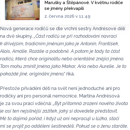
Marušky a Štěpánové. V květnu rodiče
se jmény překvapili
2. června 2026 v 11:49
Nová generace rodičů se dle vrchní sestry Andrésové dělí
na dvě skupiny.
„Část rodičů se při rozhodování navrací
k dřívějším, tradičním jménům jako je Antonín, František,
Alois, Amálie, Rozálie a podobně. A potom je tady ta část
rodičů, která chce originalitu nebo orientálně znějící jméno.
Tam mohu zmínit jména jako Makar, Aria nebo Aurelie. Je to
pokaždé jiné, originální jméno,“
říká.
Přestože přivádění dětí na svět není jednoduché ani pro
rodičky ani pro personál nemocnice, Martina Andrésová
je za svou práci vděčná:
„Být přítomná zrození nového života
je asi ten nejsilnější zážitek, jaký si dovedete představit.
Mě to dojímá pořád, i když už ani nepracuji u lůžka, stačí
mi se projít po oddělení šestinedělí. Pokud se o ženu staráte,