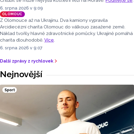
Chlubit se může nejvyšší kostelní věží na Moravě.
Podívejte se
.
6. srpna 2026 v 9:09
OLOMOUC
Z Olomouce až na Ukrajinu. Dva kamiony vypravila
Arcidiecézní charita Olomouc do válkouo zasažené země.
Náklad tvořily hlavně zdravotnické pomůcky. Ukrajině pomáhá
charita dlouhodobě.
Více
.
6. srpna 2026 v 9:07
Další zprávy z rychlovek
Nejnovější
Sport