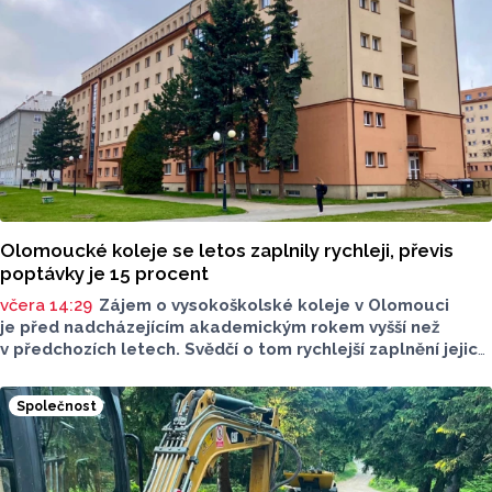
Olomoucké koleje se letos zaplnily rychleji, převis
poptávky je 15 procent
včera 14:29
Zájem o vysokoškolské koleje v Olomouci
je před nadcházejícím akademickým rokem vyšší než
v předchozích letech. Svědčí o tom rychlejší zaplnění jejich
kapacity. Letošní převis poptávky je asi 15 procent, řekl
ČTK mluvčí Univerzity Palackého (UP) v Olomouci Egon
Společnost
Havrlant. Celková kapacita lůžek na kolejích je letos
zhruba 4300, o dalších přibližně 500 míst se tento počet
navýší příští rok po přestavbě bloku kolejí J. L. Fischera,
doplnil mluvčí.