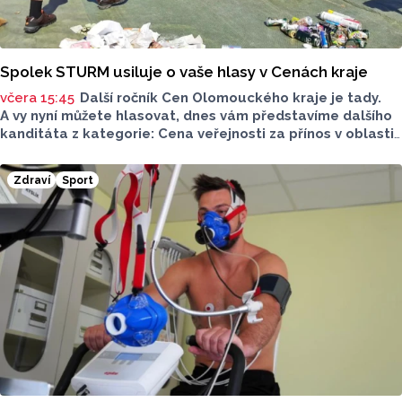
Spolek STURM usiluje o vaše hlasy v Cenách kraje
včera 15:45
Další ročník Cen Olomouckého kraje je tady.
A vy nyní můžete hlasovat, dnes vám představíme dalšího
kanditáta z kategorie: Cena veřejnosti za přínos v oblasti
životního prostředí. Toto je Spolek STURM, nominován
v kategorii: Významný počin v ochraně životního prostředí -
Zdraví
Sport
právnická osoba.