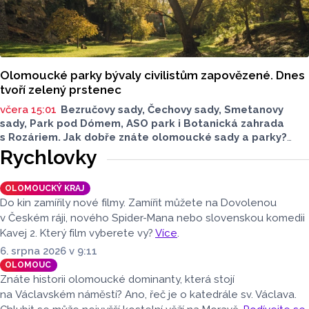
Olomoucké parky bývaly civilistům zapovězené. Dnes
tvoří zelený prstenec
včera 15:01
Bezručovy sady, Čechovy sady, Smetanovy
sady, Park pod Dómem, ASO park i Botanická zahrada
s Rozáriem. Jak dobře znáte olomoucké sady a parky?
Dnes se v nich běžně procházíme a kocháme se krásami,
Rychlovky
které v nich jsou. Vždy tomu tak ale nebylo.
OLOMOUCKÝ KRAJ
Do kin zamířily nové filmy. Zamířit můžete na Dovolenou
v Českém ráji, nového Spider-Mana nebo slovenskou komedii
Kavej 2. Který film vyberete vy?
Více
.
6. srpna 2026 v 9:11
OLOMOUC
Znáte historii olomoucké dominanty, která stojí
na Václavském náměstí? Ano, řeč je o katedrále sv. Václava.