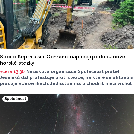
Spor o Keprník sílí. Ochránci napadají podobu nové
horské stezky
včera 13:36
Nezisková organizace Společnost přátel
Jeseníků dál protestuje proti stezce, na které se aktuálně
pracuje v Jeseníkách. Jednat se má o chodník mezi vrcholy
Šerák a Keprník, které turisté hojně vyhledávají. Stavbou
chodníku se podle odborníků příroda jen poškodí, chodník
Společnost
mezi vrcholy podle nich není nutný.