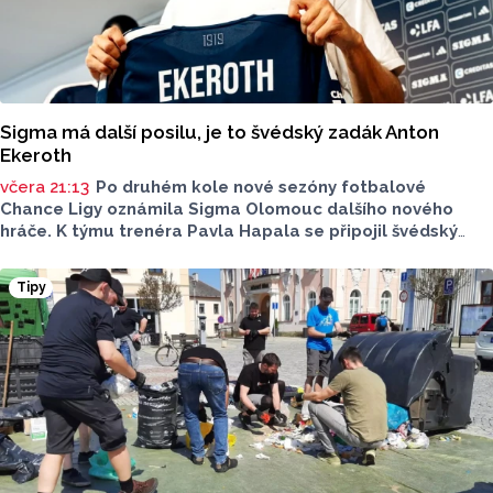
Sigma má další posilu, je to švédský zadák Anton
Ekeroth
včera 21:13
Po druhém kole nové sezóny fotbalové
Chance Ligy oznámila Sigma Olomouc dalšího nového
hráče. K týmu trenéra Pavla Hapala se připojil švédský
obránce Anton Ekeroth, který přichází na Hanou
z norského HamKamu. Sigma to uvedla na svém webu,
Tipy
o tom, na jak dlouho podepsal nov hráč smlouvu
neinformovala.