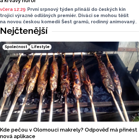
a krvavý horor
včera 12:29
První srpnový týden přináší do českých kin
trojici výrazně odlišných premiér. Diváci se mohou těšit
na novou českou komedii Šest gramů, rodinný animovaný
film Tlapková patrola: Dinosauří film i horor Zmrzlinář,
Nejčtenější
který je určen pouze dospělým divákům. Filmové novinky
představil Radek Kreuziger v rozhovoru Lukáše Kobzy pro
Radio Haná.
Společnost
Lifestyle
Kde pečou v Olomouci makrely? Odpověď má přinést
nová aplikace