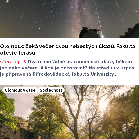
Olomouc čeká večer dvou nebeských úkazů. Fakulta
otevře terasu
včera 14:18
Dva mimořádné astronomické úkazy během
jediného večera. A kde je pozorovat? Na středu 12. srpna
je připravená Přírodovědecká fakulta Univerzity
Palackého i město Přerov. V Olomouci se otevře terasa,
v Přerově Hvězdárna. Na obou místech bude možné
Olomouc v čase
Společnost
pohlédnout na slunce speciální technikou.