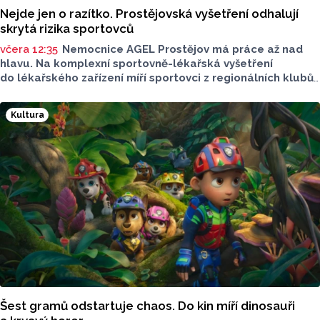
Nejde jen o razítko. Prostějovská vyšetření odhalují
skrytá rizika sportovců
včera 12:35
Nemocnice AGEL Prostějov má práce až nad
hlavu. Na komplexní sportovně-lékařská vyšetření
do lékařského zařízení míří sportovci z regionálních klubů,
mládežnických kategorií i aktivní veřejnost. Informovala
o tom tisková mluvčí nemocnice Radka Miloševská.
Kultura
V Prostějově vyšetřují i sportovce z Moravskoslezského,
Zlínského nebo Jihomoravského kraje.
Šest gramů odstartuje chaos. Do kin míří dinosauři