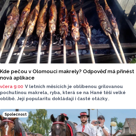
Kde pečou v Olomouci makrely? Odpověď má přinést
nová aplikace
včera 9:00
V letních měsících je oblíbenou grilovanou
pochutinou makrela, ryba, která se na Hané těší velké
oblibě. Její popularitu dokládají i časté otázky
ve virtuálním prostoru, kde je budou v následujících dnech
nebo o víkendu grilovat. Zpřehlednit tyto informace
Společnost
má nová letní mikroaplikace "Kde pečou makrely?“