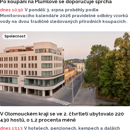
Po koupání na Plumlově se doporučuje sprcha
dnes 10:50
V pondělí 3. srpna proběhly podle
Monitorovacího kalendáře 2026 pravidelné odběry vzorků
vody na dvou tradičně sledovaných přírodních koupacích
lokalitách v Olomouckém kraji – ve Vodní nádrži Plumlov
(VN Plumlov) a v Koupací oblasti Poděbrady (KO
Společnost
Poděbrady). Monitoring byl proveden Krajskou
hygienickou stanicí Olomouckého kraje (KHS)
ve spolupráci se Zdravotním ústavem se sídlem v Ostravě,
Centrem hygienických laboratoří v Olomouci.
V Olomouckém kraji se ve 2. čtvrtletí ubytovalo 220
430 hostů, o 1,2 procenta méně
dnes 13:13
V hotelech, penzionech, kempech a dalších