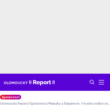
Společnost
Olomoucký Report
Společnost
Marušky a Štěpánové. V květnu rodiče se j
mény překvapili