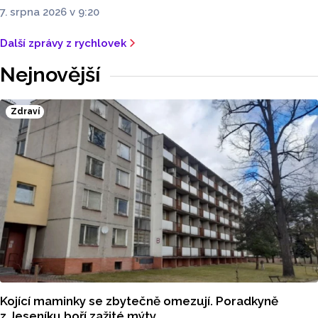
7. srpna 2026 v 9:20
Další zprávy z rychlovek
Nejnovější
Zdraví
Kojící maminky se zbytečně omezují. Poradkyně
z Jeseníku boří zažité mýty