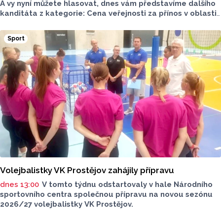
A vy nyní můžete hlasovat, dnes vám představíme dalšího
kanditáta z kategorie: Cena veřejnosti za přínos v oblasti
životního prostředí. Toto je Střední zemědělská škola
v Přerově, která má nominaci v kategorii: Významný počin
Sport
v ochraně životního prostředí - právnická osoba.
Volejbalistky VK Prostějov zahájily přípravu
dnes 13:00
V tomto týdnu odstartovaly v hale Národního
sportovního centra společnou přípravu na novou sezónu
2026/27 volejbalistky VK Prostějov.