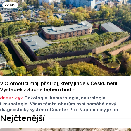
Zdraví
V Olomouci mají přístroj, který jinde v Česku není.
Výsledek zvládne během hodin
dnes 12:52
Onkologie, hematologie, neurologie
i imunologie. Všem těmto oborům nyní pomáhá nový
diagnostický systém nCounter Pro. Nápomocný je při
správném určení příčin obtíží i v přesném a včasném
Nejčtenější
nasazení účinné léčby.