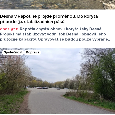
Desná v Rapotíně projde proměnou. Do koryta
přibude 34 stabilizačních pásů
dnes 9:10
Rapotín chystá obnovu koryta řeky Desné.
Projekt má stabilizovat vodní tok Desná i obnovit jeho
průtočné kapacity. Opravovat se budou pouze vybrané
úseky koryta. Samotná stavba bude rozdělená do šesti
samostatných stavebních projektů.
Společnost
Doprava