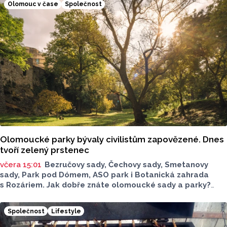
Olomouc v čase
Společnost
Olomoucké parky bývaly civilistům zapovězené. Dnes
tvoří zelený prstenec
včera 15:01
Bezručovy sady, Čechovy sady, Smetanovy
sady, Park pod Dómem, ASO park i Botanická zahrada
s Rozáriem. Jak dobře znáte olomoucké sady a parky?
Dnes se v nich běžně procházíme a kocháme se krásami,
které v nich jsou. Vždy tomu tak ale nebylo.
Společnost
Lifestyle