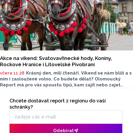
Akce na víkend: Svatovavřinecké hody, Koniny,
Rockové Hranice i Litovelské Pivobraní
včera 11:28
Krásný den, milí čtenáři. Víkend se nám blíží a s
ním i zasloužené volno. Co budete dělat? Olomoucký
Report má pro vás spoustu tipů, kam zajít nebo zajet.
Nechybí kultura, gastronomie ani program pro děti. Čemu
Seriály
dáte přednost?
Chcete dostávat report z regionu do vaší
Odběr newsletteru
schránky?
Odebírat