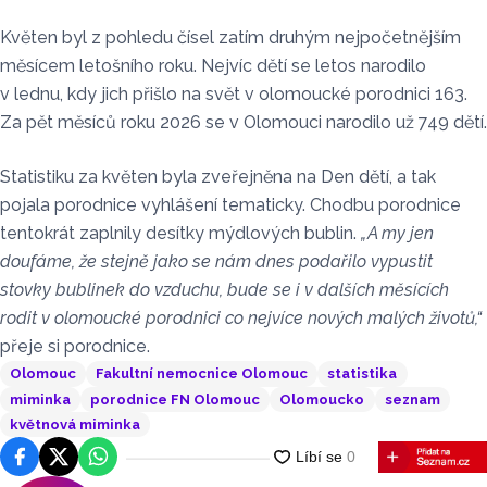
Květen byl z pohledu čísel zatím druhým nejpočetnějším
měsícem letošního roku. Nejvíc dětí se letos narodilo
v lednu, kdy jich přišlo na svět v olomoucké porodnici 163.
Za pět měsíců roku 2026 se v Olomouci narodilo už 749 dětí.
Statistiku za květen byla zveřejněna na Den dětí, a tak
pojala porodnice vyhlášení tematicky. Chodbu porodnice
tentokrát zaplnily desítky mýdlových bublin.
„A my jen
doufáme, že stejně jako se nám dnes podařilo vypustit
stovky bublinek do vzduchu, bude se i v dalších měsících
rodit v olomoucké porodnici co nejvíce nových malých životů,“
přeje si porodnice.
Olomouc
Fakultní nemocnice Olomouc
statistika
miminka
porodnice FN Olomouc
Olomoucko
seznam
květnová miminka
Facebook
Platforma X
WhatsApp