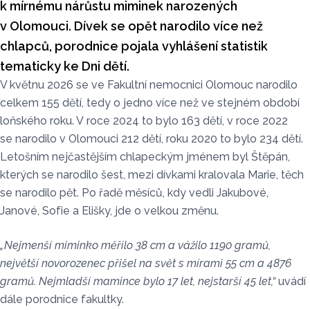
k mírnému nárůstu miminek narozených
v Olomouci. Dívek se opět narodilo více než
chlapců, porodnice pojala vyhlášení statistik
tematicky ke Dni dětí.
V květnu 2026 se ve Fakultní nemocnici Olomouc narodilo
celkem 155 dětí, tedy o jedno více než ve stejném období
loňského roku. V roce 2024 to bylo 163 dětí, v roce 2022
se narodilo v Olomouci 212 dětí, roku 2020 to bylo 234 dětí.
Letošním nejčastějším chlapeckým jménem byl Štěpán,
kterých se narodilo šest, mezi dívkami kralovala Marie, těch
se narodilo pět. Po řadě měsíců, kdy vedli Jakubové,
Janové, Sofie a Elišky, jde o velkou změnu.
„Nejmenší miminko měřilo 38 cm a vážilo 1190 gramů,
největší novorozenec přišel na svět s mírami 55 cm a 4876
gramů. Nejmladší mamince bylo 17 let, nejstarší 45 let,“
uvádí
dále porodnice fakultky.