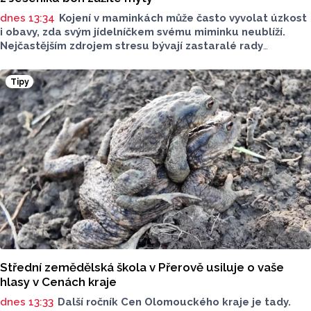
dnes 13:34
Kojení v maminkách může často vyvolat úzkost
i obavy, zda svým jídelníčkem svému miminku neublíží.
Nejčastějším zdrojem stresu bývají zastaralé rady
o nutnosti radikálního omezování jídelníčku, vyhýbání
se nadýmavým potravinám nebo preventivnímu vyřazování
Tipy
alergenů. Mýty o stravě při kojení boří laktační poradkyně
z Jeseníku.
Střední zemědělská škola v Přerově usiluje o vaše
hlasy v Cenách kraje
dnes 13:33
Další ročník Cen Olomouckého kraje je tady.