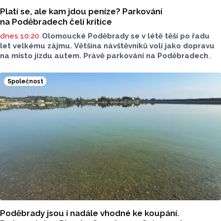
Platí se, ale kam jdou peníze? Parkování
na Poděbradech čelí kritice
dnes 10:20
Olomoucké Poděbrady se v létě těší po řadu
let velkému zájmu. Většina návštěvníků volí jako dopravu
na místo jízdu autem. Právě parkování na Poděbradech
je mnoho let tématem, které mezi veřejností rezonuje.
Na konci června vznikla na Facebooku stránka s názvem
Společnost
Poděbrady bez závor a nelegálního parkovného, která
upozorňuje na nevyhovujcí situaci s parkováním
u oblíbeného olomouckého letoviska. Za iniciativou stojí
zastupitel města Olomouce, na jeho přání nebudeme
uvádět jeho identitu.
Poděbrady jsou i nadále vhodné ke koupání.