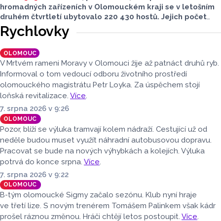
hromadných zařízeních v Olomouckém kraji se v letošním
druhém čtvrtletí ubytovalo 220 430 hostů. Jejich počet
meziročně klesl o 1,2 procenta. Podle statistik však
Rychlovky
přibylo ubytovaných cizinců, kterých bylo 45 548,
meziročně o 9,1 procenta více. Naopak domácích hostů
OLOMOUC
v regionu ubylo, kraj v tomto období navštívilo 174 882
V Mrtvém rameni Moravy v Olomouci žije až patnáct druhů ryb.
turistů, což bylo meziročně o 3,6 procenta méně. Celkový
Informoval o tom vedoucí odboru životního prostředí
počet přenocování v kraji klesl o 4,7 procenta. Údaje
olomouckého magistrátu Petr Loyka. Za úspěchem stojí
dnes zveřejnil Český statistický úřad (ČSÚ).
loňská revitalizace.
Více
.
7. srpna 2026 v 9:26
OLOMOUC
Pozor, blíží se výluka tramvají kolem nádraží. Cestující už od
neděle budou muset využít náhradní autobusovou dopravu.
Pracovat se bude na nových výhybkách a kolejích. Výluka
potrvá do konce srpna.
Více
.
7. srpna 2026 v 9:22
OLOMOUC
B-tým olomoucké Sigmy začalo sezónu. Klub nyní hraje
ve třetí lize. S novým trenérem Tomášem Palinkem však kádr
prošel ráznou změnou. Hráči chtějí letos postoupit.
Více
.