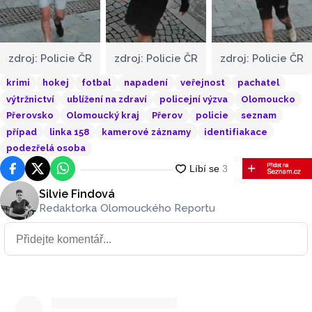
zdroj: Policie ČR
zdroj: Policie ČR
zdroj: Policie ČR
krimi
hokej
fotbal
napadení
veřejnost
pachatel
výtržnictví
ublížení na zdraví
policejní výzva
Olomoucko
Přerovsko
Olomoucký kraj
Přerov
policie
seznam
případ
linka 158
kamerové záznamy
identifiakace
podezřelá osoba
Facebook
Platforma X
WhatsApp
Silvie Findová
Redaktorka Olomouckého Reportu