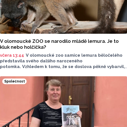
V olomoucké ZOO se narodilo mládě lemura. Je to
kluk nebo holčička?
včera 13:44
V olomoucké zoo samice lemura běločelého
představila svého dalšího narozeného
potomka. Vzhledem k tomu, že se doslova pěkně vybarvil,
je téměř jisté, že se jedná o samce. Samice totiž bývají
hnědé, případně hnědošedé, zato samci se pyšní bílým
Společnost
zbarvením hlavy.