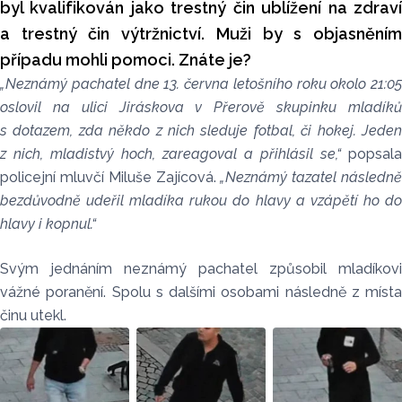
byl kvalifikován jako trestný čin ublížení na zdraví
a trestný čin výtržnictví. Muži by s objasněním
případu mohli pomoci. Znáte je?
„Neznámý pachatel dne 13. června letošního roku okolo 21:05
oslovil na ulici Jiráskova v Přerově skupinku mladíků
s dotazem, zda někdo z nich sleduje fotbal, či hokej. Jeden
z nich, mladistvý hoch, zareagoval a přihlásil se,“
popsala
policejní mluvčí Miluše Zajícová.
„Neznámý tazatel následn
bezdůvodně udeřil mladíka rukou do hlavy a vzápětí ho do
hlavy i kopnul.“
Svým jednáním neznámý pachatel způsobil mladíkovi
vážné poranění. Spolu s dalšími osobami následně z místa
činu utekl.