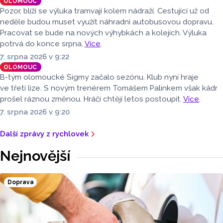
OLOMOUC
Pozor, blíží se výluka tramvají kolem nádraží. Cestující už od
neděle budou muset využít náhradní autobusovou dopravu.
Pracovat se bude na nových výhybkách a kolejích. Výluka
potrvá do konce srpna.
Více
.
7. srpna 2026 v 9:22
OLOMOUC
B-tým olomoucké Sigmy začalo sezónu. Klub nyní hraje
ve třetí lize. S novým trenérem Tomášem Palinkem však kádr
prošel ráznou změnou. Hráči chtějí letos postoupit.
Více
.
7. srpna 2026 v 9:20
Další zprávy z rychlovek
Nejnovější
Doprava