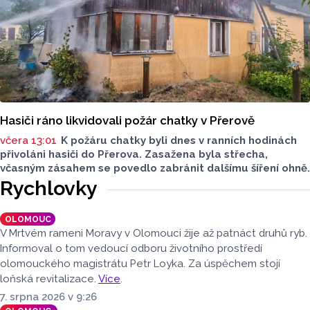
Hasiči ráno likvidovali požár chatky v Přerově
včera 13:01
K požáru chatky byli dnes v ranních hodinách
přivoláni hasiči do Přerova. Zasažena byla střecha,
včasným zásahem se povedlo zabránit dalšímu šíření ohně.
Rychlovky
OLOMOUC
V Mrtvém rameni Moravy v Olomouci žije až patnáct druhů ryb.
Informoval o tom vedoucí odboru životního prostředí
olomouckého magistrátu Petr Loyka. Za úspěchem stojí
loňská revitalizace.
Více
.
7. srpna 2026 v 9:26