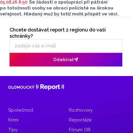
05.08.26 8:50
Se žádostí o spolupráci při pátrání
po totožnosti osoby se obrací policisté na širokou
veřejnost. Hledaný muž by totiž mohl přispět ve věci
objasnění činu.
Seriály
Chcete dostávat report z regionu do vaší
Odběr newsletteru
schránky?
Odebírat
Společnost
Rozhovory
Krimi
Reportáže
Tipy
Fórum OR