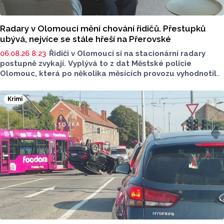
Radary v Olomouci mění chování řidičů. Přestupků
ubývá, nejvíce se stále hřeší na Přerovské
06.08.26 8:23
Řidiči v Olomouci si na stacionární radary
postupně zvykají. Vyplývá to z dat Městské policie
Olomouc, která po několika měsících provozu vyhodnotila
situaci na třech nejnovějších měřicích místech. Počet
zaznamenaných přestupků zde oproti prvním měsícům
Krimi
výrazně klesl, v některých lokalitách až o polovinu.
O dopravě, ale i o případech, která musela Městská
policie Olomouc (MPO) řešit mluvil v pocastu Radia
Metropole s Tomášem Gottwaldem mluvčí MPO Petr
Čunderle.