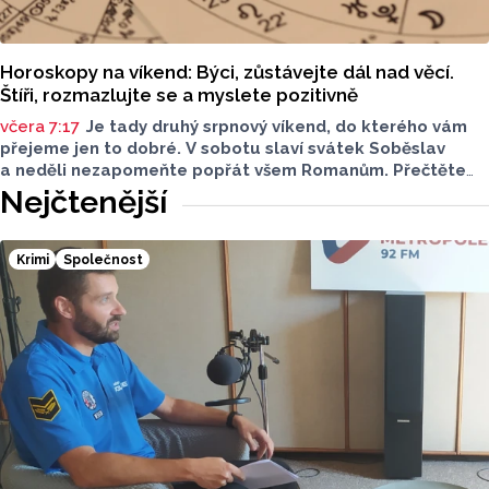
Horoskopy na víkend: Býci, zůstávejte dál nad věcí.
Štíři, rozmazlujte se a myslete pozitivně
včera 7:17
Je tady druhý srpnový víkend, do kterého vám
přejeme jen to dobré. V sobotu slaví svátek Soběslav
a neděli nezapomeňte popřát všem Romanům. Přečtěte
si svůj horoskop a mějte pěkný víkend.
Nejčtenější
Krimi
Společnost