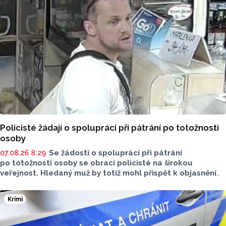
Policisté žádají o spolupráci při pátrání po totožnosti
osoby
07.08.26 8:29
Se žádostí o spolupráci při pátrání
po totožnosti osoby se obrací policisté na širokou
veřejnost. Hledaný muž by totiž mohl přispět k objasnění
trestnéh činu poškození cizí věci.
Krimi