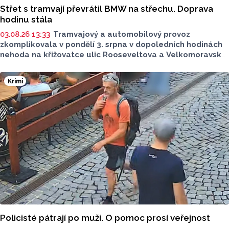
Střet s tramvají převrátil BMW na střechu. Doprava
hodinu stála
03.08.26 13:33
Tramvajový a automobilový provoz
zkomplikovala v pondělí 3. srpna v dopoledních hodinách
nehoda na křižovatce ulic Rooseveltova a Velkomoravská.
Auto po nehodě skončilo na střeše, na místě musela
zasahovat záchranná služba. Okolnosti nehody zatím
Krimi
policie vyšetřuje, tramvaje v dotčeném úseku hodinu
nejezdily.
Policisté pátrají po muži. O pomoc prosí veřejnost