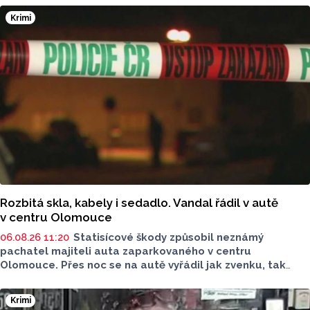
Krimi
Rozbitá skla, kabely i sedadlo. Vandal řádil v autě
v centru Olomouce
06.08.26 11:20
Statisícové škody způsobil neznámý
pachatel majiteli auta zaparkovaného v centru
Olomouce. Přes noc se na autě vyřádil jak zvenku, tak
zevnitř. Událost vyšetřovali olomoučtí policisté a v ranních
hodinách o ní informovala tisková mluvčí Marie Šafářová.
Krimi
Pachateli hrozí i vězení.