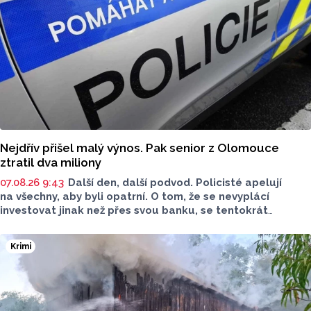
Nejdřív přišel malý výnos. Pak senior z Olomouce
ztratil dva miliony
07.08.26 9:43
Další den, další podvod. Policisté apelují
na všechny, aby byli opatrní. O tom, že se nevyplácí
investovat jinak než přes svou banku, se tentokrát
přesvědčil senior z Olomouce. Stálo ho to však zhruba dva
miliony. Policisté radí, abyste si nabídky investic pečlivě
Krimi
zkontrolovali.