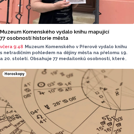
Muzeum Komenského vydalo knihu mapující
77 osobností historie města
včera 9:48
Muzeum Komenského v Přerově vydalo knihu
s netradičním pohledem na dějiny města na přelomu 19.
a 20. století. Obsahuje 77 medailonků osobností, které
se na jeho rozvoji významně podílely. Jejich životní příběhy
jsou doplněny dobovými snímky. Podle autorky publikace
Horoskopy
Šárky Krákorové Pajůrkové tomu předcházelo 13 let
pátrání po jejich osudech. Kniha vychází u příležitosti
letošního 770. výročí povýšení Přerova na královské město,
sdělila ČTK mluvčí radnice Lenka Chalupová.