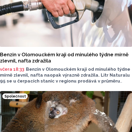
Benzin v Olomouckém kraji od minulého týdne mírně
zlevnil, nafta zdražila
včera 18:33
Benzin v Olomouckém kraji od minulého týdne
mírně zlevnil, nafta naopak výrazně zdražila. Litr Naturalu
95 se u čerpacích stanic v regionu prodává v průměru
za 42,27 koruny, před týdnem byl o deset haléřů dražší.
O 84 haléřů zdražila nafta, za litr teď řidiči dají průměrně
Společnost
44,84 koruny. Podle údajů společnosti CCS, která ceny
sleduje, je benzin v současnosti o 7,73 koruny dražší než
před rokem, za naftu tehdy motoristé platili o 11,31
koruny méně.