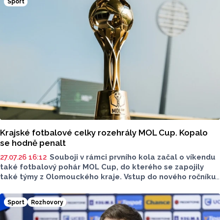
Sport
evropského poháru, dokázali vývoj otočit.
Krajské fotbalové celky rozehrály MOL Cup. Kopalo
se hodně penalt
27.07.26 16:12
Souboji v rámci prvního kola začal o víkendu
také fotbalový pohár MOL Cup, do kterého se zapojily
také týmy z Olomouckého kraje. Vstup do nového ročníku
měly naše celky povedené, k vidění byly také dva krajské
souboje a jedno překvapení nováčka.
Sport
Rozhovory