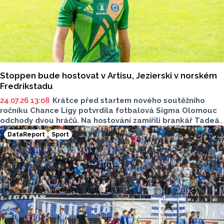
Stoppen bude hostovat v Artisu, Jezierski v norském
Fredrikstadu
24.07.26 13:08
Krátce před startem nového soutěžního
ročníku Chance Ligy potvrdila fotbalová Sigma Olomouc
odchody dvou hráčů. Na hostování zamířili brankář Tadeáš
Stoppen a záložník Jakub Jezierski. Ve druhém případě jde
DataReport
Sport
o hostování s opcí. Klub o tom napsal na svém webu.