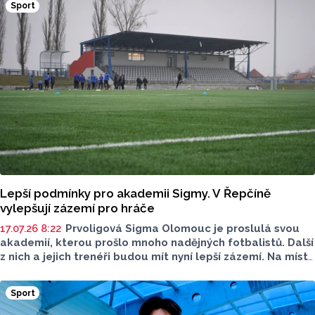
Sport
vydal obránce Jiří Sláma.
Lepší podmínky pro akademii Sigmy. V Řepčíně
vylepšují zázemí pro hráče
17.07.26 8:22
Prvoligová Sigma Olomouc je proslulá svou
akademií, kterou prošlo mnoho nadějných fotbalistů. Další
z nich a jejich trenéři budou mít nyní lepší zázemí. Na místě
staré budovy rostou v řepčínském areálu, kde má klub
tréninková hřiště, nové šatny či prostory pro regeneraci.
Sport
Více ke změnám a novinkám sdělil pro Report tiskový
mluvčí SK Sigma Olomouc Jiří Fišara.