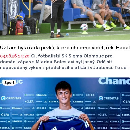
Už tam byla řada prvků, které chceme vidět, řekl Hapal
03.08.26 14:20
Cíl fotbalistů SK Sigma Olomouc pro
domácí zápas s Mladou Boleslaví byl jasný. Odčinit
nepovedený výkon z předchozího utkání v Jablonci. To se
nakonec povedlo jen částečně. Herně se Hanákům vedlo
o něco lépe, ale bod získali jen jeden. Dvakrát prohrávali,
Sport
nakonec vydřeli remízu 2:2. „Remízu musíme brát
s pokorou. Je třeba se připravit na další utkání. Už tam ale
byla řada prvků, které od týmu chceme vidět,“ řekl Pavel
Hapal, trenér SK Sigma.