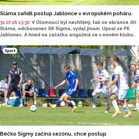
Sláma zařídil postup Jablonce v evropském poháru
31.07.26 13:30
V Olomouci byl nechtěný, tak se obránce Jiří
Sláma, odchovanec SK Sigma, vydal jinam. Upsal se FK
Jablonec. A hned na začátku angažmá se v novém klubu
dokázal prosadit, a to dokonce natolik, že už se mu
vyplatil. Právě centry Jiřího Slámy totiž poslaly Jablonec
Sport
přes chorvatský Varaždín do 3. předkola Konferenční ligy.
Béčko Sigmy začíná sezónu, chce postup