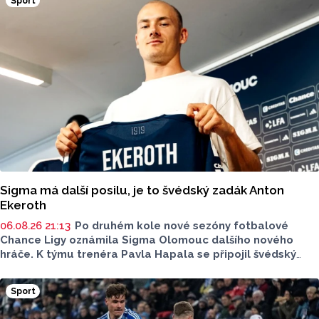
Sport
Sigma má další posilu, je to švédský zadák Anton
Ekeroth
06.08.26 21:13
Po druhém kole nové sezóny fotbalové
Chance Ligy oznámila Sigma Olomouc dalšího nového
hráče. K týmu trenéra Pavla Hapala se připojil švédský
obránce Anton Ekeroth, který přichází na Hanou
z norského HamKamu. Sigma to uvedla na svém webu,
Sport
o tom, na jak dlouho podepsal nov hráč smlouvu
neinformovala.