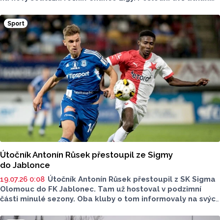
sehráli Hanáci na herním soustředění v Rakousku bylo
to proti arabským soupeřům. A jak jinak, vítězné.
Sport
Útočník Antonín Růsek přestoupil ze Sigmy
do Jablonce
19.07.26 0:08
Útočník Antonín Růsek přestoupil z SK Sigma
Olomouc do FK Jablonec. Tam už hostoval v podzimní
části minulé sezony. Oba kluby o tom informovaly na svých
webech. Růsek je druhým hráčem, který toto léto
z Androva stadionu odešel do Jablonce, předtím se tam