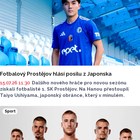
Fotbalový Prostějov hlásí posilu z Japonska
15.07.26 11:30
Dalšího nového hráče pro novou sezónu
získali fotbalisté 1. SK Prostějov. Na Hanou přestoupil
Taiyo Ushiyama, japonský obránce, který v minulém
soutěžním ročníku působil na Slovensku. Klub o tom
napsal na svém webu.
Sport