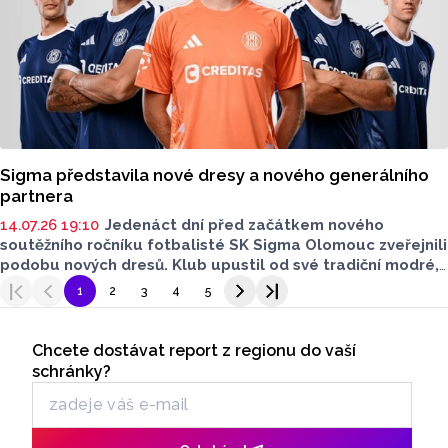
Sigma představila nové dresy a nového generálního
partnera
14.07.26 19:10
Jedenáct dní před začátkem nového
soutěžního ročníku fotbalisté SK Sigma Olomouc zveřejnili
podobu nových dresů. Klub upustil od své tradiční modré,
k tomu představil nového generálního partnera.
1
2
3
4
5
Seriály
Chcete dostávat report z regionu do vaší
Odběr newsletteru
schránky?