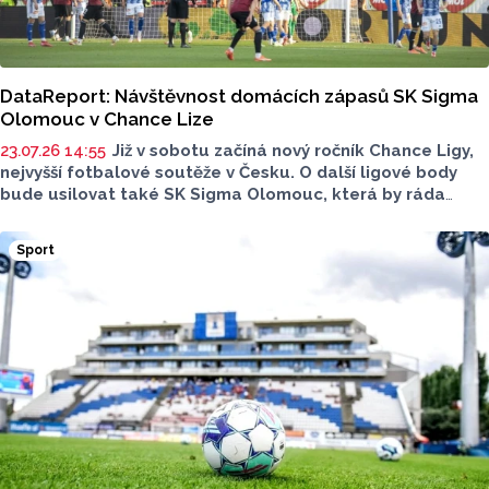
DataReport: Návštěvnost domácích zápasů SK Sigma
Olomouc v Chance Lize
23.07.26 14:55
Již v sobotu začíná nový ročník Chance Ligy,
nejvyšší fotbalové soutěže v Česku. O další ligové body
bude usilovat také SK Sigma Olomouc, která by ráda
přitáhla do ochozů Androva stadionu více fanoušků.
V novém vydání DataReportu se podíváme na vývoj
Sport
návštěvnosti domácích utkání Sigmy od návratu mezi elitu
v roce 2017.