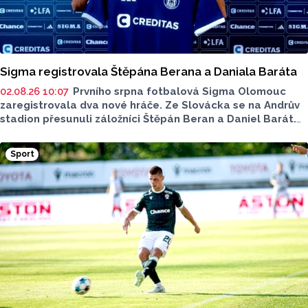
Sigma registrovala Štěpána Berana a Daniala Baráta
02.08.26 10:07
Prvního srpna fotbalová Sigma Olomouc
zaregistrovala dva nové hráče. Ze Slovácka se na Andrův
stadion přesunuli záložníci Štěpán Beran a Daniel Barát.
Druhý jmenovaný podepsal víceletou smlouvu. Sigma
to napsala na svém webu.
Sport