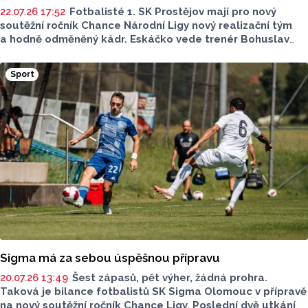
22.07.26 17:52
Fotbalisté 1. SK Prostějov mají pro nový
soutěžní ročník Chance Národní Ligy nový realizační tým
a hodně odměněný kádr. Eskáčko vede trenér Bohuslav
Pilný, který má v mančaftu dost velmi zkušených hráčů.
A s tím se mění obvyklý cíl z předchozích soutěžních
Sport
ročníků v klubu věří, že to nebude jen boj o záchranu.
Sigma má za sebou úspěšnou přípravu
20.07.26 13:49
Šest zápasů, pět výher, žádná prohra.
Taková je bilance fotbalistů SK Sigma Olomouc v přípravě
na nový soutěžní ročník Chance Ligy. Poslední dvě utkání