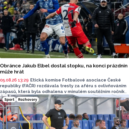
Obránce Jakub Elbel dostal stopku, na konci prázdnin
může hrát
05.08.26 13:29
Etická komise Fotbalové asociace České
republiky (FAČR) rozdávala tresty za aféru s ovlivňováním
zápasů, která byla odhalena v minulém soutěžním ročníku.
V tomto případě už byla potrestána Karviná, která byla
Sport
Rozhovory
přeřazena do druhé ligy. Nyní došlo i na jednotlivce,
je mezi nimi také obránce SK Sigma Olomouc Jakub Elbel.
Ten dostal zákaz činnosti a pokutu. Ale hrát může už na
konci prázdnin.