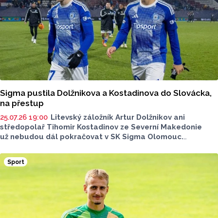
Sigma pustila Dolžnikova a Kostadinova do Slovácka,
na přestup
25.07.26 19:00
Litevský záložník Artur Dolžnikov ani
středopolař Tihomir Kostadinov ze Severní Makedonie
už nebudou dál pokračovat v SK Sigma Olomouc.
Přestoupili do 1. FC Slovácko. Kluby o tom napsaly
na svých webech.
Sport