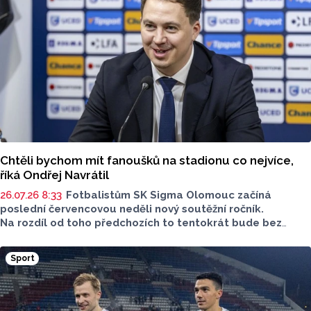
Chtěli bychom mít fanoušků na stadionu co nejvíce,
říká Ondřej Navrátil
26.07.26 8:33
Fotbalistům SK Sigma Olomouc začíná
poslední červencovou neděli nový soutěžní ročník.
Na rozdíl od toho předchozích to tentokrát bude bez
účasti v evropských pohárech. Hanáci se tak budou
maximálně soustředit na Chance Ligu a domácí pohár.
Sport
A cíle, ty mají jasné. „Chceme být v první šestce
po základní části a potom bojovat o co nejlepší konečné
umístění,“ řekl Ondřej Navrátil, předseda představenstva
SK Sigma.