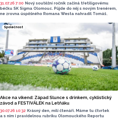
31.07.26 7:00
Nový soutěžní ročník začíná třetiligovému
béčku SK Sigma Olomouc. Půjde do něj s novým trenérem,
ne zrovna úspěšného Romana Westa nahradil Tomáš
Palinek. Kádr prošel ráznou změnou, která znamená ústup
od obvyklé klubové strategie. Tolik zkušených hráčů jako
Společnost
nyní v béčku Sigma snad nikdy neměla.
Akce na víkend: Západ Slunce s drinkem, cyklistický
závod a FESTIVÁLEK na Letňáku
30.07.26 10:32
Krásný den, milí čtenáři. Máme tu čtvrtek
a s ním i pravidelnou rubriku Olomouckého Reportu