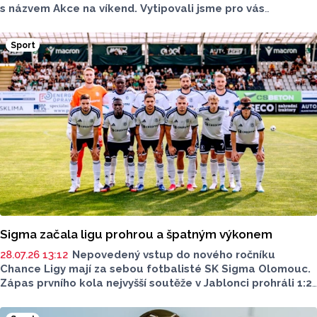
s názvem Akce na víkend. Vytipovali jsme pro vás
ty nejlepší akce z Olomouce a okolí. Těšit se můžete
na historii, trochu sportu, spoustu hudby i filmový
Sport
maraton. Čemu dáte přednost?
Sigma začala ligu prohrou a špatným výkonem
28.07.26 13:12
Nepovedený vstup do nového ročníku
Chance Ligy mají za sebou fotbalisté SK Sigma Olomouc.
Zápas prvního kola nejvyšší soutěže v Jablonci prohráli 1:2.
Sice vedli, a náskok drželi i po prvním poločase, ale
nakonec domácí, kteří šetřili některé z opor na odvetu