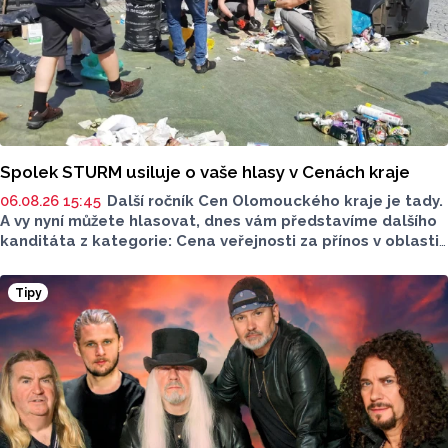
Spolek STURM usiluje o vaše hlasy v Cenách kraje
06.08.26 15:45
Další ročník Cen Olomouckého kraje je tady.
A vy nyní můžete hlasovat, dnes vám představíme dalšího
kanditáta z kategorie: Cena veřejnosti za přínos v oblasti
životního prostředí. Toto je Spolek STURM, nominován
v kategorii: Významný počin v ochraně životního prostředí -
Tipy
právnická osoba.