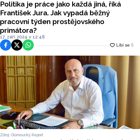
Politika je práce jako každá jiná, říká
ho primátora?
František Jura. Jak vypadá běžný
pracovní týden prostějovského
primátora?
17. září 2024 v 12:48
Facebook
Platforma X
WhatsApp
Zdroj: Olomoucký Report