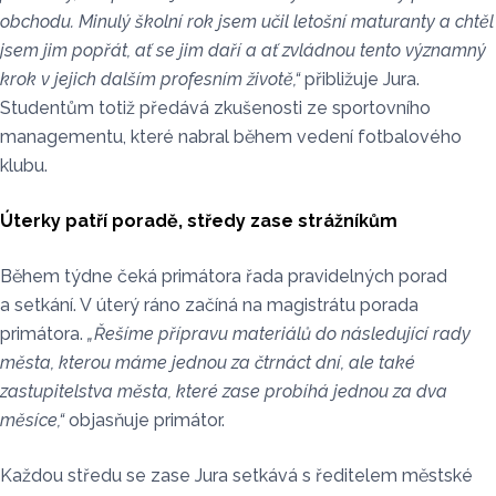
obchodu. Minulý školní rok jsem učil letošní maturanty a chtěl
jsem jim popřát, ať se jim daří a ať zvládnou tento významný
krok v jejich dalším profesním životě,“
přibližuje Jura.
Studentům totiž předává zkušenosti ze sportovního
managementu, které nabral během vedení fotbalového
klubu.
Úterky patří poradě, středy zase strážníkům
Během týdne čeká primátora řada pravidelných porad
a setkání. V úterý ráno začíná na magistrátu porada
primátora.
„Řešíme přípravu materiálů do následující rady
města, kterou máme jednou za čtrnáct dní, ale také
zastupitelstva města, které zase probíhá jednou za dva
měsíce,“
objasňuje primátor.
Každou středu se zase Jura setkává s ředitelem městské