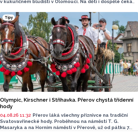
v kukuřičném bludišti v Olomouci. Na děti i dospělé čeká
v bludišti u Kempu Krásná Morava bloudění, hádání, plnění
úkolů, pohyb na čerstvém vzduchu a hlavně spoustu
Tipy
zábavy. To vše a mnohem víc na ploše větší než fotbalové
hřiště.
Olympic, Kirschner i Střihavka. Přerov chystá třídenní
hody
04.08.26 11:32
Přerov láká všechny příznivce na tradiční
Svatovavřinecké hody. Proběhnou na náměstí T. G.
Masaryka a na Horním náměstí v Přerově, už od pátku 7.
srpna. Bohatý kulturní a společenský program
Seriály