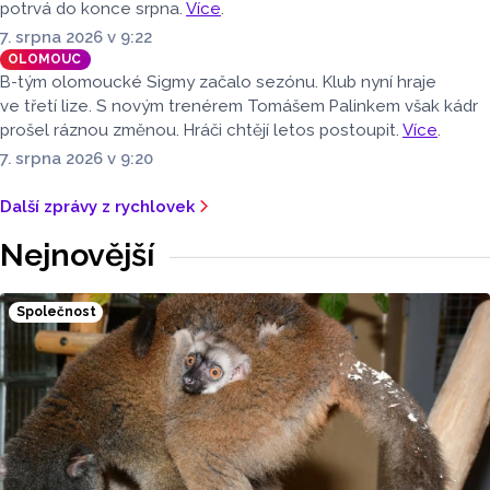
potrvá do konce srpna.
Více
.
7. srpna 2026 v 9:22
OLOMOUC
B-tým olomoucké Sigmy začalo sezónu. Klub nyní hraje
ve třetí lize. S novým trenérem Tomášem Palinkem však kádr
prošel ráznou změnou. Hráči chtějí letos postoupit.
Více
.
7. srpna 2026 v 9:20
Další zprávy z rychlovek
Nejnovější
Společnost