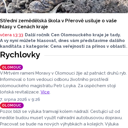
Střední zemědělská škola v Přerově usiluje o vaše
hlasy v Cenách kraje
včera 13:33
Další ročník Cen Olomouckého kraje je tady.
A vy nyní můžete hlasovat, dnes vám představíme dalšího
kanditáta z kategorie: Cena veřejnosti za přínos v oblasti
životního prostředí. Toto je Střední zemědělská škola
Rychlovky
v Přerově, která má nominaci v kategorii: Významný počin
v ochraně životního prostředí - právnická osoba.
OLOMOUC
V Mrtvém rameni Moravy v Olomouci žije až patnáct druhů ryb.
Informoval o tom vedoucí odboru životního prostředí
olomouckého magistrátu Petr Loyka. Za úspěchem stojí
loňská revitalizace.
Více
.
7. srpna 2026 v 9:26
OLOMOUC
Pozor, blíží se výluka tramvají kolem nádraží. Cestující už od
neděle budou muset využít náhradní autobusovou dopravu.
Pracovat se bude na nových výhybkách a kolejích. Výluka