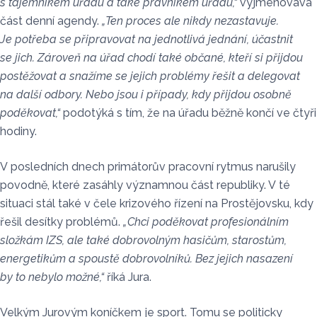
s tajemníkem úřadu a také právníkem úřadu,“
vyjmenovává
část denní agendy.
„Ten proces ale nikdy nezastavuje.
Je potřeba se připravovat na jednotlivá jednání, účastnit
se jich. Zároveň na úřad chodí také občané, kteří si přijdou
postěžovat a snažíme se jejich problémy řešit a delegovat
na další odbory. Nebo jsou i případy, kdy přijdou osobně
poděkovat,“
podotýká s tím, že na úřadu běžně končí ve čtyři
hodiny.
V posledních dnech primátorův pracovní rytmus narušily
povodně, které zasáhly významnou část republiky. V té
situaci stál také v čele krizového řízení na Prostějovsku, kdy
řešil desítky problémů.
„Chci poděkovat profesionálním
složkám IZS, ale také dobrovolným hasičům, starostům,
energetikům a spoustě dobrovolníků. Bez jejich nasazení
by to nebylo možné,“
říká Jura.
Velkým Jurovým koníčkem je sport. Tomu se politicky