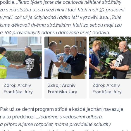
policie.
„Tento týden jsme ale oceňovali některé strážníky
za svou službu. Jsou mezi nimi i tací, kteří mají 35. pracovní
výročí, což už je úctyhodná řádka let,“
vyzdvihl Jura.
„Také
jsme děkovali dvěma strážníkům, kteří za sebou mají 120
a 100 pravidelných odběrů darované krve,“
dodává.
Zdroj: Archiv
Zdroj: Archiv
Zdroj: Archiv
Františka Jury
Františka Jury
Františka Jury
Pak už se denní program střídá a každé jednání navazuje
na to předchozí.
„Jednáme s vedoucími odborů
a připravujeme rozpočet, máme pravidelné schůzky