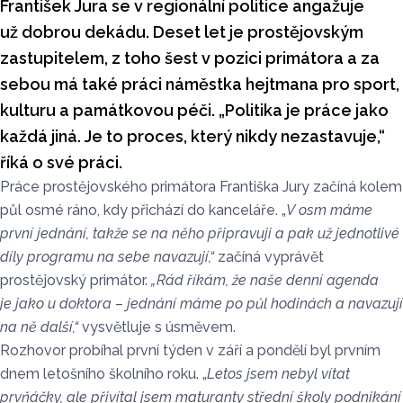
František Jura se v regionální politice angažuje
už dobrou dekádu. Deset let je prostějovským
zastupitelem, z toho šest v pozici primátora a za
sebou má také práci náměstka hejtmana pro sport,
kulturu a památkovou péči. „Politika je práce jako
každá jiná. Je to proces, který nikdy nezastavuje,“
říká o své práci.
Práce prostějovského primátora Františka Jury začíná kolem
půl osmé ráno, kdy přichází do kanceláře. „
V osm máme
první jednání, takže se na něho připravuji a pak už jednotlivé
díly programu na sebe navazují,“
začíná vyprávět
prostějovský primátor.
„Rád říkám, že naše denní agenda
je jako u doktora – jednání máme po půl hodinách a navazují
na ně další,“
vysvětluje s úsměvem.
Rozhovor probíhal první týden v září a pondělí byl prvním
dnem letošního školního roku. „
Letos jsem nebyl vítat
prvňáčky, ale přivítal jsem maturanty střední školy podnikání