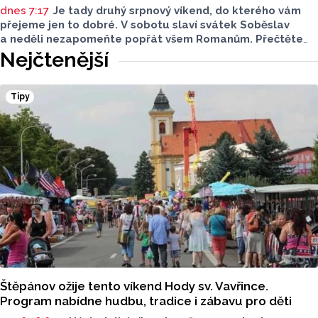
dnes 7:17
Je tady druhý srpnový víkend, do kterého vám
přejeme jen to dobré. V sobotu slaví svátek Soběslav
a neděli nezapomeňte popřát všem Romanům. Přečtěte
si svůj horoskop a mějte pěkný víkend.
Nejčtenější
Tipy
Štěpánov ožije tento víkend Hody sv. Vavřince.
Program nabídne hudbu, tradice i zábavu pro děti