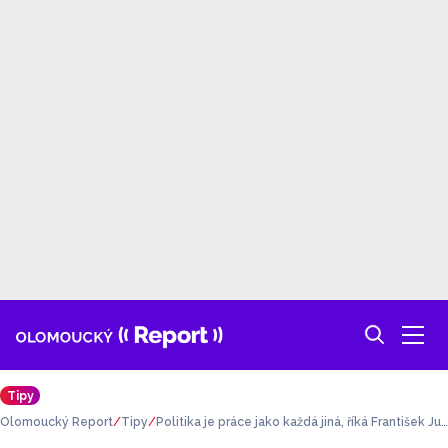
Tipy
Olomoucký Report
Tipy
Politika je práce jako každá jiná, říká František Jur
a. Jak vypadá běžný pracovní týden prostějovské