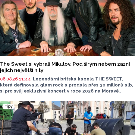
The Sweet si vybrali Mikulov. Pod širým nebem zazní
jejich největší hity
06.08.26 11:44
Legendární britská kapela THE SWEET,
která definovala glam rock a prodala přes 30 milionů alb,
si pro svůj exkluzivní koncert v roce 2026 na Moravě
vybrala Mikulov. 15. srpna 2026 vystoupí pod širým nebem
v malebném Amfiteátru Mikulov.
Tipy