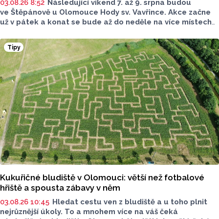
03.08.26 8:52
Následující víkend 7. až 9. srpna budou
ve Štěpánově u Olomouce Hody sv. Vavřince. Akce začne
už v pátek a konat se bude až do neděle na více místech
po celé obci. Těšit se můžete na tři dny plné hodové
veselice, bohatého doprovodného programu pro celou
Tipy
rodinu a na skvělou atmosféru.
Kukuřičné bludiště v Olomouci: větší než fotbalové
hřiště a spousta zábavy v něm
03.08.26 10:45
Hledat cestu ven z bludiště a u toho plnit
nejrůznější úkoly. To a mnohem více na váš čeká