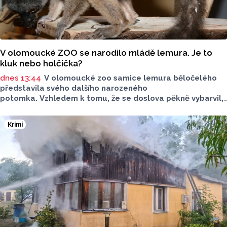
V olomoucké ZOO se narodilo mládě lemura. Je to
kluk nebo holčička?
dnes 13:44
V olomoucké zoo samice lemura běločelého
představila svého dalšího narozeného
potomka. Vzhledem k tomu, že se doslova pěkně vybarvil,
je téměř jisté, že se jedná o samce. Samice totiž bývají
hnědé, případně hnědošedé, zato samci se pyšní bílým
Krimi
zbarvením hlavy.