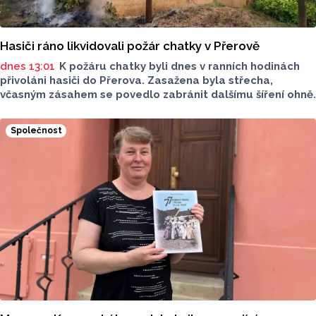
Hasiči ráno likvidovali požár chatky v Přerově
dnes 13:01
K požáru chatky byli dnes v ranních hodinách
přivoláni hasiči do Přerova. Zasažena byla střecha,
včasným zásahem se povedlo zabránit dalšímu šíření ohně.
Společnost