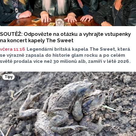
SOUTĚŽ: Odpovězte na otázku a vyhrajte vstupenky
na koncert kapely The Sweet
včera 11:16
Legendární britská kapela The Sweet, která
se výrazně zapsala do historie glam rocku a po celém
světě prodala více než 30 milionů alb, zamíří v létě 2026
na Moravu. V sobotu 15. srpna vystoupí pod širým nebem
v Amfiteátru Mikulov. Jako speciální host se představí
Tipy
pražská skupina Precedens.