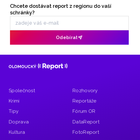
je nachystaný až do neděle 9. srpna. Podívat se můžete
Chcete dostávat report z regionu do vaší
Odběr newsletteru
i na historický jarmark.
schránky?
Odebírat
Společnost
Rozhovory
Krimi
Reportáže
Tipy
Fórum OR
Doprava
DataReport
Kultura
FotoReport