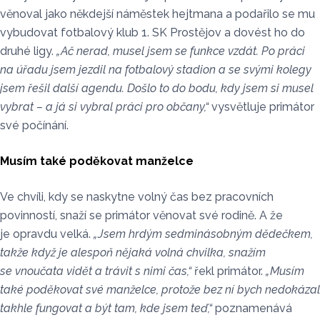
věnoval jako někdejší náměstek hejtmana a podařilo se mu
vybudovat fotbalový klub 1. SK Prostějov a dovést ho do
druhé ligy.
„Ač nerad, musel jsem se funkce vzdát. Po práci
na úřadu jsem jezdil na fotbalový stadion a se svými kolegy
jsem řešil další agendu. Došlo to do bodu, kdy jsem si musel
vybrat – a já si vybral práci pro občany,“
vysvětluje primátor
své počínání.
Musím také poděkovat manželce
Ve chvíli, kdy se naskytne volný čas bez pracovních
povinností, snaží se primátor věnovat své rodině. A že
je opravdu velká.
„Jsem hrdým sedminásobným dědečkem,
takže když je alespoň nějaká volná chvilka, snažím
se vnoučata vidět a trávit s nimi čas,“
řekl primátor.
„Musím
také poděkovat své manželce, protože bez ní bych nedokázal
takhle fungovat a být tam, kde jsem teď,“
poznamenává