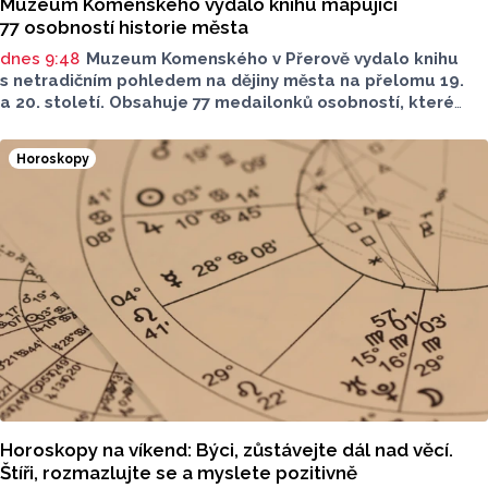
Muzeum Komenského vydalo knihu mapující
77 osobností historie města
dnes 9:48
Muzeum Komenského v Přerově vydalo knihu
s netradičním pohledem na dějiny města na přelomu 19.
a 20. století. Obsahuje 77 medailonků osobností, které
se na jeho rozvoji významně podílely. Jejich životní příběhy
jsou doplněny dobovými snímky. Podle autorky publikace
Horoskopy
Šárky Krákorové Pajůrkové tomu předcházelo 13 let
pátrání po jejich osudech. Kniha vychází u příležitosti
letošního 770. výročí povýšení Přerova na královské město,
sdělila ČTK mluvčí radnice Lenka Chalupová.
Horoskopy na víkend: Býci, zůstávejte dál nad věcí.
Štíři, rozmazlujte se a myslete pozitivně