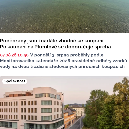
Poděbrady jsou i nadále vhodné ke koupání.
Po koupání na Plumlově se doporučuje sprcha
07.08.26 10:50
V pondělí 3. srpna proběhly podle
Monitorovacího kalendáře 2026 pravidelné odběry vzorků
vody na dvou tradičně sledovaných přírodních koupacích
lokalitách v Olomouckém kraji – ve Vodní nádrži Plumlov
(VN Plumlov) a v Koupací oblasti Poděbrady (KO
Společnost
Poděbrady). Monitoring byl proveden Krajskou
hygienickou stanicí Olomouckého kraje (KHS)
ve spolupráci se Zdravotním ústavem se sídlem v Ostravě,
Centrem hygienických laboratoří v Olomouci.