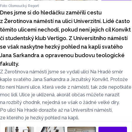
Foto: Olomoucký Report
Dnes jsme si do hledáčku zaměřili cestu
z Žerotínova náměstí na ulici Univerzitní. Lidé často
těmito ulicemi nechodí, pokud není jejich cíl Konvikt
či studentský klub Vertigo. Z Universitního náměstí
se však naskytne hezký pohled na kapli svatého
Jana Sarkandra a opravenou budovu teologické
fakulty.
Z Žerotínova náměstí jsme se vydali ulicí Na Hradě směr
kaple svatého Jana Sarkandra a Jezuitský Konvikt. Protože
to není hlavní ulice, která vede z náměstí, tak zde nepotkáte
moc lidí. Ulice je uklizená, akorát občas můžete narazit
na rozbitý chodník, nejedná se však o žádné velké díry.
Po ulici Na Hradě dorazíte až na Universitní náměstí,
ze kterého je hezký pohled na kapli.