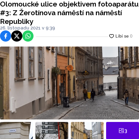
Olomoucké ulice objektivem fotoaparátu
ubliky
#3: Z Žerotínova náměstí na náměstí
Republiky
26. listopadu 2021 v 9:39
Facebook
Platforma X
WhatsApp
3