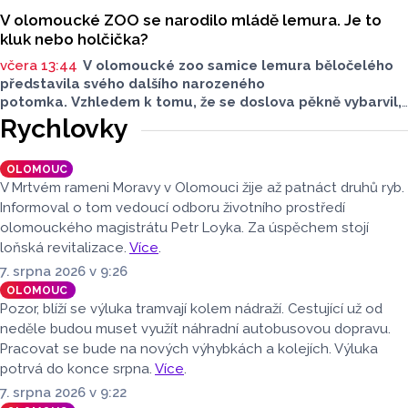
V olomoucké ZOO se narodilo mládě lemura. Je to
kluk nebo holčička?
včera 13:44
V olomoucké zoo samice lemura běločelého
představila svého dalšího narozeného
potomka. Vzhledem k tomu, že se doslova pěkně vybarvil,
je téměř jisté, že se jedná o samce. Samice totiž bývají
Rychlovky
hnědé, případně hnědošedé, zato samci se pyšní bílým
zbarvením hlavy.
OLOMOUC
V Mrtvém rameni Moravy v Olomouci žije až patnáct druhů ryb.
Informoval o tom vedoucí odboru životního prostředí
olomouckého magistrátu Petr Loyka. Za úspěchem stojí
loňská revitalizace.
Více
.
7. srpna 2026 v 9:26
OLOMOUC
Pozor, blíží se výluka tramvají kolem nádraží. Cestující už od
neděle budou muset využít náhradní autobusovou dopravu.
Pracovat se bude na nových výhybkách a kolejích. Výluka
potrvá do konce srpna.
Více
.
7. srpna 2026 v 9:22