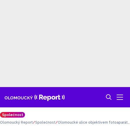
Společnost
Olomoucký Report
Společnost
Olomoucké ulice objektivem fotoaparátu
#3: Z Žerotínova náměstí na náměstí Rep