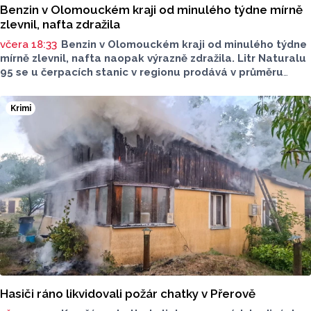
Benzin v Olomouckém kraji od minulého týdne mírně
zlevnil, nafta zdražila
včera 18:33
Benzin v Olomouckém kraji od minulého týdne
mírně zlevnil, nafta naopak výrazně zdražila. Litr Naturalu
95 se u čerpacích stanic v regionu prodává v průměru
za 42,27 koruny, před týdnem byl o deset haléřů dražší.
O 84 haléřů zdražila nafta, za litr teď řidiči dají průměrně
Krimi
44,84 koruny. Podle údajů společnosti CCS, která ceny
sleduje, je benzin v současnosti o 7,73 koruny dražší než
před rokem, za naftu tehdy motoristé platili o 11,31
koruny méně.
Hasiči ráno likvidovali požár chatky v Přerově