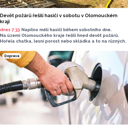
Devět požárů řešili hasiči v sobotu v Olomouckém
kraji
dnes 7:33
Napilno měli hasiči během sobotního dne.
Na území Olomouckého kraje řešili hned devět požárů.
Hořela chatka, lesní porost nebo skládka a to na různých
místech kraje.
Doprava