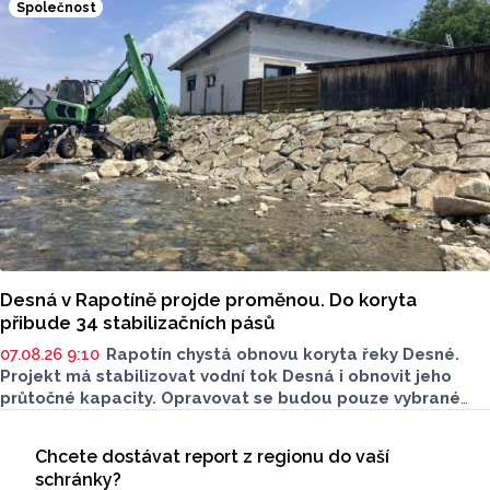
Společnost
mezi vrcholy podle nich není nutný.
Desná v Rapotíně projde proměnou. Do koryta
přibude 34 stabilizačních pásů
07.08.26 9:10
Rapotín chystá obnovu koryta řeky Desné.
Projekt má stabilizovat vodní tok Desná i obnovit jeho
průtočné kapacity. Opravovat se budou pouze vybrané
úseky koryta. Samotná stavba bude rozdělená do šesti
Seriály
samostatných stavebních projektů.
Chcete dostávat report z regionu do vaší
Odběr newsletteru
schránky?