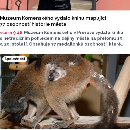
Muzeum Komenského vydalo knihu mapující
77 osobností historie města
včera 9:48
Muzeum Komenského v Přerově vydalo knihu
s netradičním pohledem na dějiny města na přelomu 19.
a 20. století. Obsahuje 77 medailonků osobností, které
se na jeho rozvoji významně podílely. Jejich životní příběhy
jsou doplněny dobovými snímky. Podle autorky publikace
Společnost
Šárky Krákorové Pajůrkové tomu předcházelo 13 let
pátrání po jejich osudech. Kniha vychází u příležitosti
letošního 770. výročí povýšení Přerova na královské město,
sdělila ČTK mluvčí radnice Lenka Chalupová.