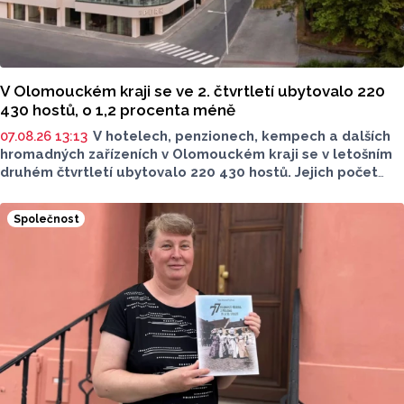
V Olomouckém kraji se ve 2. čtvrtletí ubytovalo 220
430 hostů, o 1,2 procenta méně
07.08.26 13:13
V hotelech, penzionech, kempech a dalších
hromadných zařízeních v Olomouckém kraji se v letošním
druhém čtvrtletí ubytovalo 220 430 hostů. Jejich počet
meziročně klesl o 1,2 procenta. Podle statistik však
přibylo ubytovaných cizinců, kterých bylo 45 548,
Společnost
meziročně o 9,1 procenta více. Naopak domácích hostů
v regionu ubylo, kraj v tomto období navštívilo 174 882
turistů, což bylo meziročně o 3,6 procenta méně. Celkový
počet přenocování v kraji klesl o 4,7 procenta. Údaje
dnes zveřejnil Český statistický úřad (ČSÚ).