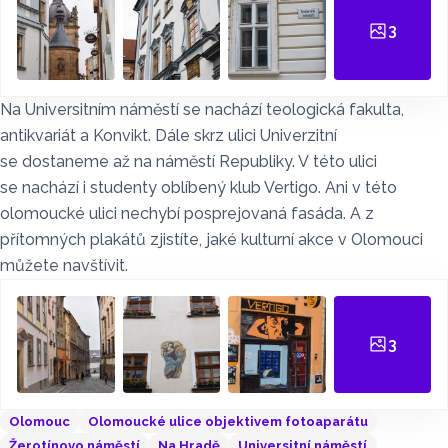
3
Na Universitním náměstí se nachází teologická fakulta,
antikvariát a Konvikt. Dále skrz ulici Univerzitní
se dostaneme až na náměstí Republiky. V této ulici
se nachází i studenty oblíbený klub Vertigo. Ani v této
olomoucké ulici nechybí posprejovaná fasáda. A z
přítomných plakátů zjistíte, jaké kulturní akce v Olomouci
můžete navštívit.
3
Olomouc
Olomoucké ulice objektivem fotoaparátu
Žerotínovo náměstí
Na Hradě
Universitní náměstí