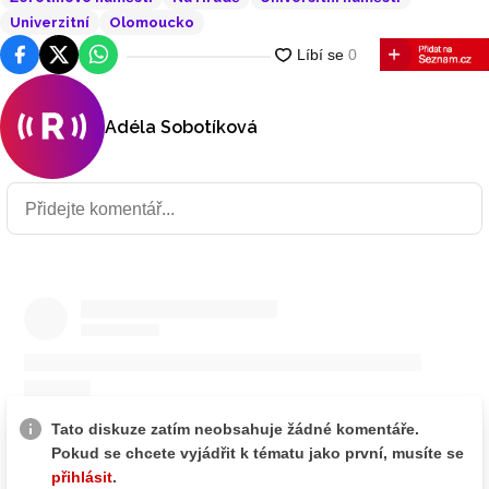
Univerzitní
Olomoucko
Facebook
Platforma X
WhatsApp
Adéla Sobotíková