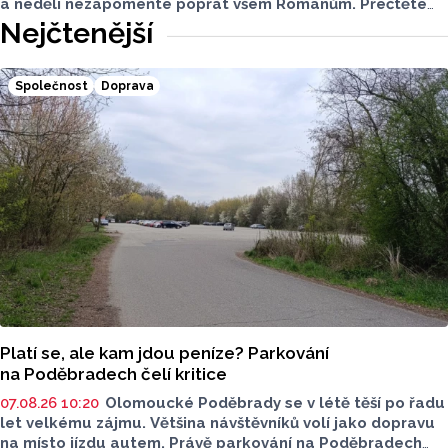
a neděli nezapomeňte popřát všem Romanům. Přečtěte
si svůj horoskop a mějte pěkný víkend.
Nejčtenější
Společnost
Doprava
Platí se, ale kam jdou peníze? Parkování
na Poděbradech čelí kritice
07.08.26 10:20
Olomoucké Poděbrady se v létě těší po řadu
let velkému zájmu. Většina návštěvníků volí jako dopravu
na místo jízdu autem. Právě parkování na Poděbradech