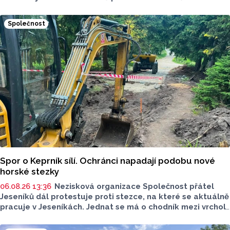
je mnoho let tématem, které mezi veřejností rezonuje.
Na konci června vznikla na Facebooku stránka s názvem
Společnost
Poděbrady bez závor a nelegálního parkovného, která
upozorňuje na nevyhovujcí situaci s parkováním
u oblíbeného olomouckého letoviska. Za iniciativou stojí
zastupitel města Olomouce, na jeho přání nebudeme
uvádět jeho identitu.
Spor o Keprník sílí. Ochránci napadají podobu nové
horské stezky
06.08.26 13:36
Nezisková organizace Společnost přátel
Jeseníků dál protestuje proti stezce, na které se aktuálně
pracuje v Jeseníkách. Jednat se má o chodník mezi vrcholy
Šerák a Keprník, které turisté hojně vyhledávají. Stavbou
chodníku se podle odborníků příroda jen poškodí, chodník