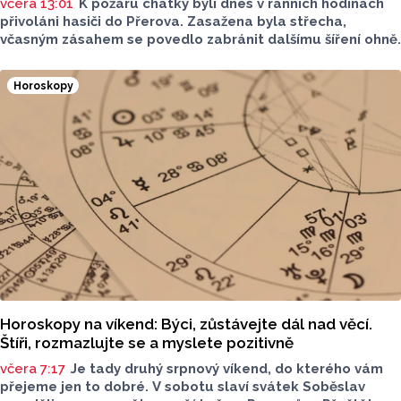
včera 13:01
K požáru chatky byli dnes v ranních hodinách
přivoláni hasiči do Přerova. Zasažena byla střecha,
včasným zásahem se povedlo zabránit dalšímu šíření ohně.
Horoskopy
Horoskopy na víkend: Býci, zůstávejte dál nad věcí.
Štíři, rozmazlujte se a myslete pozitivně
včera 7:17
Je tady druhý srpnový víkend, do kterého vám
přejeme jen to dobré. V sobotu slaví svátek Soběslav