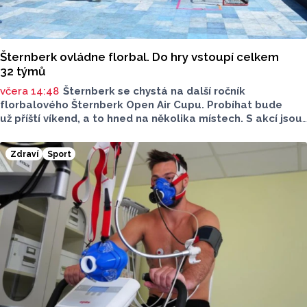
Šternberk ovládne florbal. Do hry vstoupí celkem
32 týmů
včera 14:48
Šternberk se chystá na další ročník
florbalového Šternberk Open Air Cupu. Probíhat bude
už příští víkend, a to hned na několika místech. S akcí jsou
spojené také dopravní uzavírky. Najdete mezi týmy svého
favorita?
Zdraví
Sport