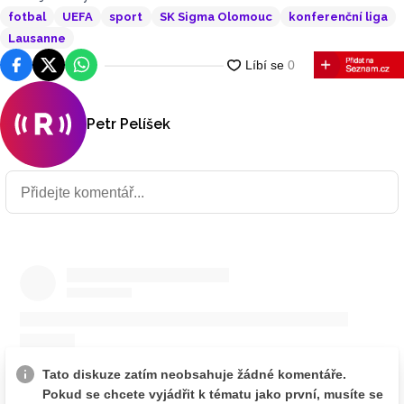
fotbal
UEFA
sport
SK Sigma Olomouc
konferenční liga
Lausanne
Facebook
Platforma X
WhatsApp
Petr Pelíšek