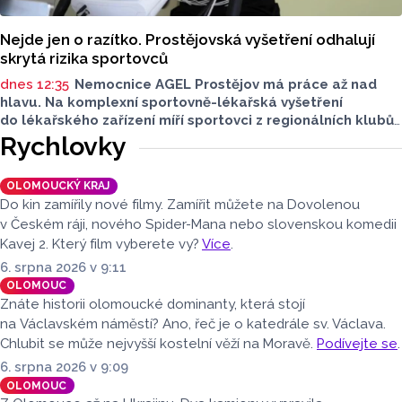
Nejde jen o razítko. Prostějovská vyšetření odhalují
skrytá rizika sportovců
dnes 12:35
Nemocnice AGEL Prostějov má práce až nad
hlavu. Na komplexní sportovně-lékařská vyšetření
do lékařského zařízení míří sportovci z regionálních klubů,
mládežnických kategorií i aktivní veřejnost. Informovala
Rychlovky
o tom tisková mluvčí nemocnice Radka Miloševská.
V Prostějově vyšetřují i sportovce z Moravskoslezského,
OLOMOUCKÝ KRAJ
Zlínského nebo Jihomoravského kraje.
Do kin zamířily nové filmy. Zamířit můžete na Dovolenou
v Českém ráji, nového Spider-Mana nebo slovenskou komedii
Kavej 2. Který film vyberete vy?
Více
.
6. srpna 2026 v 9:11
OLOMOUC
Znáte historii olomoucké dominanty, která stojí
na Václavském náměstí? Ano, řeč je o katedrále sv. Václava.
Chlubit se může nejvyšší kostelní věží na Moravě.
Podívejte se
.
6. srpna 2026 v 9:09
OLOMOUC