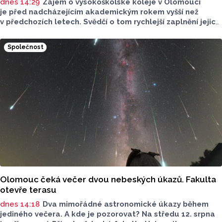
dnes 14:29
Zájem o vysokoškolské koleje v Olomouci
je před nadcházejícím akademickým rokem vyšší než
v předchozích letech. Svědčí o tom rychlejší zaplnění jejich
kapacity. Letošní převis poptávky je asi 15 procent, řekl
ČTK mluvčí Univerzity Palackého (UP) v Olomouci Egon
Společnost
Havrlant. Celková kapacita lůžek na kolejích je letos
zhruba 4300, o dalších přibližně 500 míst se tento počet
navýší příští rok po přestavbě bloku kolejí J. L. Fischera,
doplnil mluvčí.
Olomouc čeká večer dvou nebeských úkazů. Fakulta
otevře terasu
dnes 14:18
Dva mimořádné astronomické úkazy během
jediného večera. A kde je pozorovat? Na středu 12. srpna