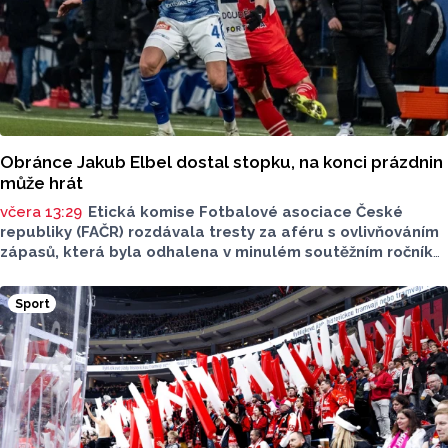
Obránce Jakub Elbel dostal stopku, na konci prázdnin
může hrát
včera 13:29
Etická komise Fotbalové asociace České
republiky (FAČR) rozdávala tresty za aféru s ovlivňováním
zápasů, která byla odhalena v minulém soutěžním ročníku.
V tomto případě už byla potrestána Karviná, která byla
přeřazena do druhé ligy. Nyní došlo i na jednotlivce,
Sport
je mezi nimi také obránce SK Sigma Olomouc Jakub Elbel.
Ten dostal zákaz činnosti a pokutu. Ale hrát může už na
konci prázdnin.