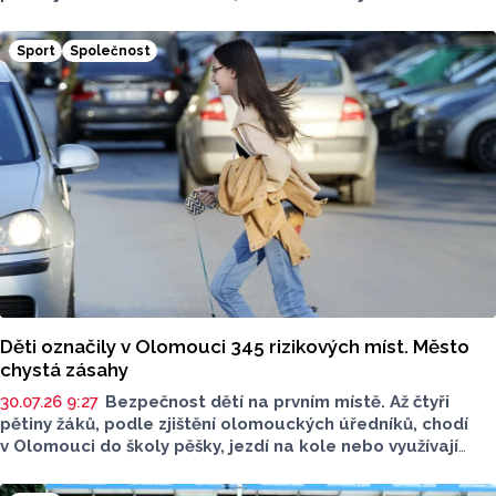
sezona v nejvyšší domácí soutěži. Ostřílený rozehrávač
a velice dobrý obránce s vůdčími schopnosti podepsal
Sport
Společnost
s vedením klubu nový kontrakt. Klub také oznámil první
nová jména pro kádr do nového soutěžního ročníku Maxa
NBL.
Děti označily v Olomouci 345 rizikových míst. Město
chystá zásahy
30.07.26 9:27
Bezpečnost dětí na prvním místě. Až čtyři
pětiny žáků, podle zjištění olomouckých úředníků, chodí
v Olomouci do školy pěšky, jezdí na kole nebo využívají
veřejnou dopravu. Výsledky dotazníku z projektu
Bezpečná cesta do školy jsou nyní veřejně dostupné,