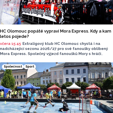
HC Olomouc popáté vypraví Mora Express. Kdy a kam
letos pojede?
včera 15:45
Extraligový klub HC Olomouc chystá i na
nadcházející sezonu 2026/27 pro své fanoušky oblíbený
Mora Express. Společný výjezd fanoušků Mory s hráči
speciální vlakovou soupravou se uskuteční v sobotu 24.
října. Stejně jako roky předtím, tak i letos bude cílovou
Společnost
Sport
destinací pražská Libeň, kde kohouti vyzvou v O2 aréně
Spartu Praha.