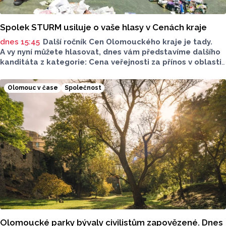
Spolek STURM usiluje o vaše hlasy v Cenách kraje
dnes 15:45
Další ročník Cen Olomouckého kraje je tady.
A vy nyní můžete hlasovat, dnes vám představíme dalšího
kanditáta z kategorie: Cena veřejnosti za přínos v oblasti
životního prostředí. Toto je Spolek STURM, nominován
v kategorii: Významný počin v ochraně životního prostředí -
Olomouc v čase
Společnost
právnická osoba.
Olomoucké parky bývaly civilistům zapovězené. Dnes