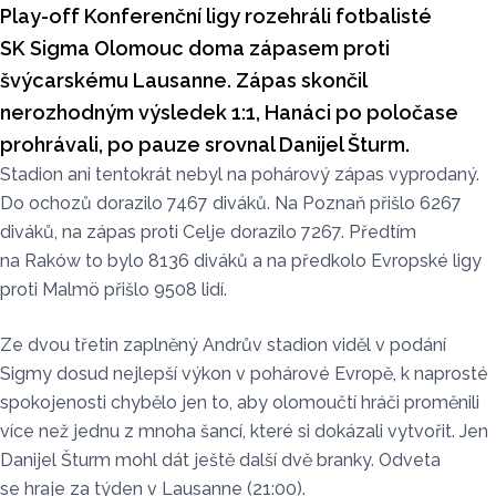
Play-off Konferenční ligy rozehráli fotbalisté
SK Sigma Olomouc doma zápasem proti
švýcarskému Lausanne. Zápas skončil
nerozhodným výsledek 1:1, Hanáci po poločase
prohrávali, po pauze srovnal Danijel Šturm.
Stadion ani tentokrát nebyl na pohárový zápas vyprodaný.
Do ochozů dorazilo 7467 diváků. Na Poznaň přišlo 6267
diváků, na zápas proti Celje dorazilo 7267. Předtím
na Raków to bylo 8136 diváků a na předkolo Evropské ligy
proti Malmö přišlo 9508 lidí.
Ze dvou třetin zaplněný Andrův stadion viděl v podání
Sigmy dosud nejlepší výkon v pohárové Evropě, k naprosté
spokojenosti chybělo jen to, aby olomoučtí hráči proměnili
více než jednu z mnoha šancí, které si dokázali vytvořit. Jen
Danijel Šturm mohl dát ještě další dvě branky. Odveta
se hraje za týden v Lausanne (21:00).