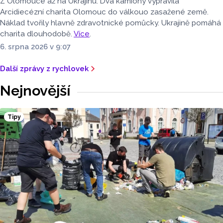
Z Olomouce až na Ukrajinu. Dva kamiony vypravila
Arcidiecézní charita Olomouc do válkouo zasažené země.
Náklad tvořily hlavně zdravotnické pomůcky. Ukrajině pomáhá
charita dlouhodobě.
Více
.
6. srpna 2026 v 9:07
Další zprávy z rychlovek
Nejnovější
Tipy