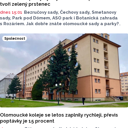
tvoří zelený prstenec
dnes 15:01
Bezručovy sady, Čechovy sady, Smetanovy
sady, Park pod Dómem, ASO park i Botanická zahrada
s Rozáriem. Jak dobře znáte olomoucké sady a parky?
Dnes se v nich běžně procházíme a kocháme se krásami,
které v nich jsou. Vždy tomu tak ale nebylo.
Společnost
Olomoucké koleje se letos zaplnily rychleji, převis
poptávky je 15 procent