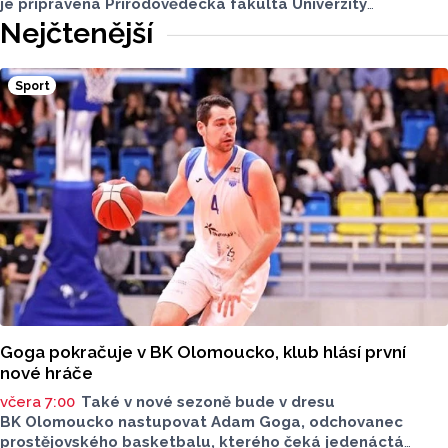
je připravená Přírodovědecká fakulta Univerzity
Palackého i město Přerov. V Olomouci se otevře terasa,
Nejčtenější
v Přerově Hvězdárna. Na obou místech bude možné
pohlédnout na slunce speciální technikou.
Sport
Goga pokračuje v BK Olomoucko, klub hlásí první
nové hráče
včera 7:00
Také v nové sezoně bude v dresu
BK Olomoucko nastupovat Adam Goga, odchovanec
prostějovského basketbalu, kterého čeká jedenáctá