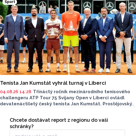
Sport
město je představilo v nových Olomouckých listech.
Tenista Jan Kumstát vyhrál turnaj v Liberci
04.08.26 14:28
Třináctý ročník mezinárodního tenisového
challengeru ATP Tour 75 Svijany Open v Liberci ovládl
devatenáctiletý český tenista Jan Kumstát. Prostějovský
rodák, který je aktuálně hráčem pražské Sparty, startoval
Seriály
díky divoké kartě pořadatelů. Ve finále porazil obhájce
Chcete dostávat report z regionu do vaší
Odběr newsletteru
loňského titulu a druhého nasazeného Peruánce Gonzala
schránky?
Buena přesvědčivě 6:3, 6:1 za pouhých 62 minut.