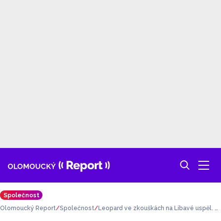
Společnost
Olomoucký Report
Společnost
Leopard ve zkouškách na Libavé uspěl. D
alší vojenská technika dorazí letos