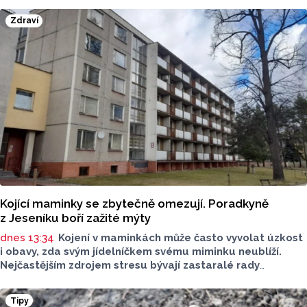
Zdraví
Kojící maminky se zbytečně omezují. Poradkyně
z Jeseníku boří zažité mýty
dnes 13:34
Kojení v maminkách může často vyvolat úzkost
i obavy, zda svým jídelníčkem svému miminku neublíží.
Nejčastějším zdrojem stresu bývají zastaralé rady
o nutnosti radikálního omezování jídelníčku, vyhýbání
se nadýmavým potravinám nebo preventivnímu vyřazování
Tipy
alergenů. Mýty o stravě při kojení boří laktační poradkyně