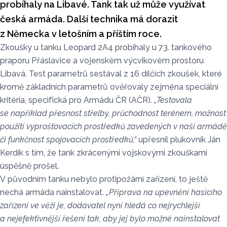
probíhaly na Libavé. Tank tak už může využívat
česká armáda. Další technika má dorazit
z Německa v letošním a příštím roce.
Zkoušky u tanku Leopard 2A4 probíhaly u 73. tankového
praporu Přáslavice a vojenském výcvikovém prostoru
Libavá. Test parametrů sestával z 16 dílčích zkoušek, které
kromě základních parametrů ověřovaly zejména speciální
kritéria, specifická pro Armádu ČR (AČR).
„Testovala
se například přesnost střelby, průchodnost terénem, možnost
použití vyprošťovacích prostředků zavedených v naší armádě
či funkčnost spojovacích prostředků,“
upřesnil plukovník Ján
Kerdík s tím, že tank zkrácenými vojskovými zkouškami
úspěšně prošel.
V původním tanku nebylo protipožární zařízení, to ještě
nechá armáda nainstalovat.
„Příprava na upevnění hasicího
zařízení ve věži je, dodavatel nyní hledá co nejrychlejší
a nejefektivnější řešení tak, aby jej bylo možné nainstalovat