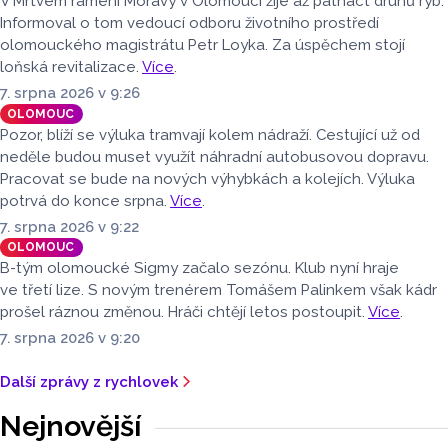
V Mrtvém rameni Moravy v Olomouci žije až patnáct druhů ryb.
turistů, což bylo meziročně o 3,6 procenta méně. Celkový
Informoval o tom vedoucí odboru životního prostředí
počet přenocování v kraji klesl o 4,7 procenta. Údaje
olomouckého magistrátu Petr Loyka. Za úspěchem stojí
dnes zveřejnil Český statistický úřad (ČSÚ).
loňská revitalizace.
Více
.
7. srpna 2026 v 9:26
OLOMOUC
Pozor, blíží se výluka tramvají kolem nádraží. Cestující už od
neděle budou muset využít náhradní autobusovou dopravu.
Pracovat se bude na nových výhybkách a kolejích. Výluka
potrvá do konce srpna.
Více
.
7. srpna 2026 v 9:22
OLOMOUC
B-tým olomoucké Sigmy začalo sezónu. Klub nyní hraje
ve třetí lize. S novým trenérem Tomášem Palinkem však kádr
prošel ráznou změnou. Hráči chtějí letos postoupit.
Více
.
7. srpna 2026 v 9:20
Další zprávy z rychlovek
Nejnovější