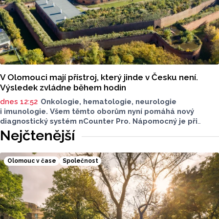
V Olomouci mají přístroj, který jinde v Česku není.
Výsledek zvládne během hodin
dnes 12:52
Onkologie, hematologie, neurologie
i imunologie. Všem těmto oborům nyní pomáhá nový
diagnostický systém nCounter Pro. Nápomocný je při
správném určení příčin obtíží i v přesném a včasném
Nejčtenější
nasazení účinné léčby.
Olomouc v čase
Společnost