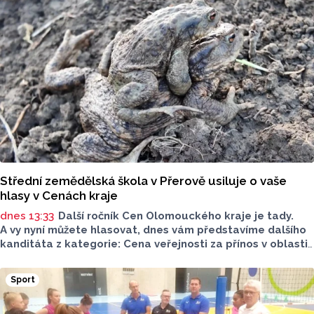
z Jeseníku.
Střední zemědělská škola v Přerově usiluje o vaše
hlasy v Cenách kraje
dnes 13:33
Další ročník Cen Olomouckého kraje je tady.
A vy nyní můžete hlasovat, dnes vám představíme dalšího
kanditáta z kategorie: Cena veřejnosti za přínos v oblasti
životního prostředí. Toto je Střední zemědělská škola
v Přerově, která má nominaci v kategorii: Významný počin
Sport
v ochraně životního prostředí - právnická osoba.