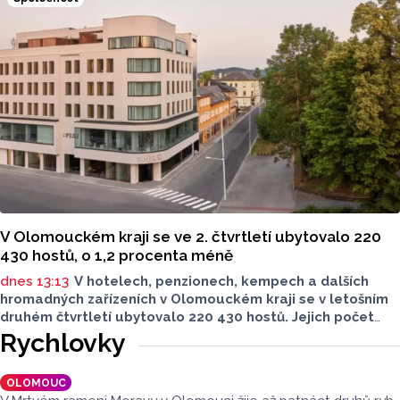
Poděbrady). Monitoring byl proveden Krajskou
hygienickou stanicí Olomouckého kraje (KHS)
ve spolupráci se Zdravotním ústavem se sídlem v Ostravě,
Centrem hygienických laboratoří v Olomouci.
V Olomouckém kraji se ve 2. čtvrtletí ubytovalo 220
430 hostů, o 1,2 procenta méně
dnes 13:13
V hotelech, penzionech, kempech a dalších
hromadných zařízeních v Olomouckém kraji se v letošním
druhém čtvrtletí ubytovalo 220 430 hostů. Jejich počet
meziročně klesl o 1,2 procenta. Podle statistik však
Rychlovky
přibylo ubytovaných cizinců, kterých bylo 45 548,
meziročně o 9,1 procenta více. Naopak domácích hostů
OLOMOUC
v regionu ubylo, kraj v tomto období navštívilo 174 882