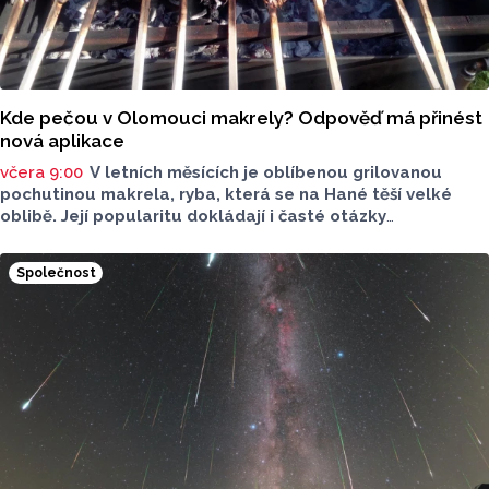
Kde pečou v Olomouci makrely? Odpověď má přinést
nová aplikace
včera 9:00
V letních měsících je oblíbenou grilovanou
pochutinou makrela, ryba, která se na Hané těší velké
oblibě. Její popularitu dokládají i časté otázky
ve virtuálním prostoru, kde je budou v následujících dnech
nebo o víkendu grilovat. Zpřehlednit tyto informace
Společnost
má nová letní mikroaplikace "Kde pečou makrely?“