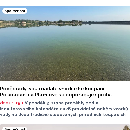
je mnoho let tématem, které mezi veřejností rezonuje.
Na konci června vznikla na Facebooku stránka s názvem
Společnost
Poděbrady bez závor a nelegálního parkovného, která
upozorňuje na nevyhovujcí situaci s parkováním
u oblíbeného olomouckého letoviska. Za iniciativou stojí
zastupitel města Olomouce, na jeho přání nebudeme
uvádět jeho identitu.
Poděbrady jsou i nadále vhodné ke koupání.
Po koupání na Plumlově se doporučuje sprcha
dnes 10:50
V pondělí 3. srpna proběhly podle
Monitorovacího kalendáře 2026 pravidelné odběry vzorků
vody na dvou tradičně sledovaných přírodních koupacích
lokalitách v Olomouckém kraji – ve Vodní nádrži Plumlov
(VN Plumlov) a v Koupací oblasti Poděbrady (KO
Společnost