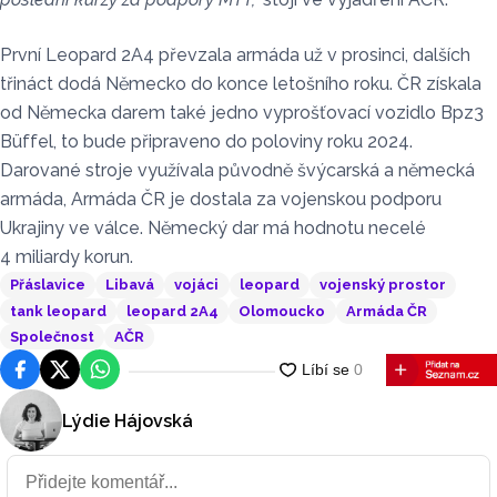
První Leopard 2A4 převzala armáda už v prosinci, dalších
třináct dodá Německo do konce letošního roku. ČR získala
od Německa darem také jedno vyprošťovací vozidlo Bpz3
Büffel, to bude připraveno do poloviny roku 2024.
Darované stroje využívala původně švýcarská a německá
armáda, Armáda ČR je dostala za vojenskou podporu
Ukrajiny ve válce. Německý dar má hodnotu necelé
4 miliardy korun.
Přáslavice
Libavá
vojáci
leopard
vojenský prostor
tank leopard
leopard 2A4
Olomoucko
Armáda ČR
Společnost
AČR
Facebook
Platforma X
WhatsApp
Lýdie Hájovská