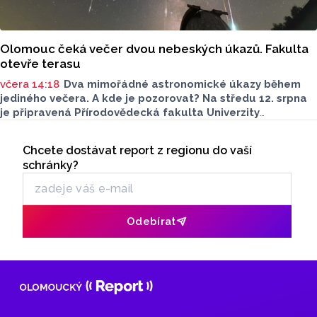
Olomouc čeká večer dvou nebeských úkazů. Fakulta
otevře terasu
včera 14:18
Dva mimořádné astronomické úkazy během
jediného večera. A kde je pozorovat? Na středu 12. srpna
je připravená Přírodovědecká fakulta Univerzity
Palackého i město Přerov. V Olomouci se otevře terasa,
Seriály
v Přerově Hvězdárna. Na obou místech bude možné
Chcete dostávat report z regionu do vaší
Odběr newsletteru
pohlédnout na slunce speciální technikou.
schránky?
Odebírat