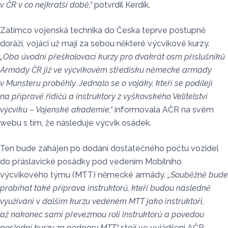
v ČR v co nejkratší době,“
potvrdil Kerdík.
Zatímco vojenská technika do Česka teprve postupně
doráží, vojáci už mají za sebou některé výcvikové kurzy.
„Oba úvodní přeškolovací kurzy pro dvakrát osm příslušníků
Armády ČR již ve výcvikovém středisku německé armády
v Munsteru proběhly. Jednalo se o vojáky, kteří se podílejí
na přípravě řidičů a instruktory z vyškovského Velitelství
výcviku – Vojenské akademie,“
informovala AČR na svém
webu s tím, že následuje výcvik osádek.
Ten bude zahájen po dodání dostatečného počtu vozidel
do přáslavické posádky pod vedením Mobilního
výcvikového týmu (MTT) německé armády.
„Souběžně bude
probíhat také příprava instruktorů, kteří budou následně
využíváni v dalším kurzu vedeném MTT jako instruktoři,
až nakonec sami převezmou roli instruktorů a povedou
poslední kurzy za podpory MTT,“
stojí ve vyjádření AČR.