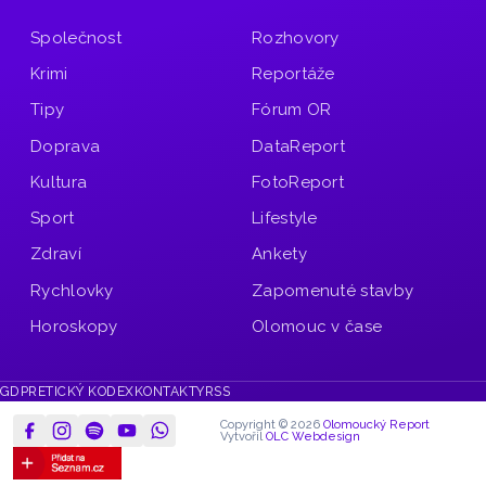
Společnost
Rozhovory
Krimi
Reportáže
Tipy
Fórum OR
Doprava
DataReport
Kultura
FotoReport
Sport
Lifestyle
Zdraví
Ankety
Rychlovky
Zapomenuté stavby
Horoskopy
Olomouc v čase
GDPR
ETICKÝ KODEX
KONTAKTY
RSS
Copyright © 2026
Olomoucký Report
Vytvořil
OLC Webdesign