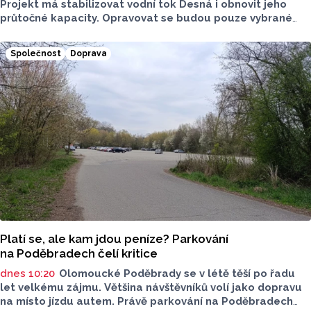
Projekt má stabilizovat vodní tok Desná i obnovit jeho
průtočné kapacity. Opravovat se budou pouze vybrané
úseky koryta. Samotná stavba bude rozdělená do šesti
samostatných stavebních projektů.
Společnost
Doprava
Platí se, ale kam jdou peníze? Parkování
na Poděbradech čelí kritice
dnes 10:20
Olomoucké Poděbrady se v létě těší po řadu
let velkému zájmu. Většina návštěvníků volí jako dopravu
na místo jízdu autem. Právě parkování na Poděbradech