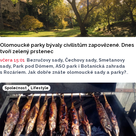
Olomoucké parky bývaly civilistům zapovězené. Dnes
tvoří zelený prstenec
včera 15:01
Bezručovy sady, Čechovy sady, Smetanovy
sady, Park pod Dómem, ASO park i Botanická zahrada
s Rozáriem. Jak dobře znáte olomoucké sady a parky?
Dnes se v nich běžně procházíme a kocháme se krásami,
které v nich jsou. Vždy tomu tak ale nebylo.
Společnost
Lifestyle