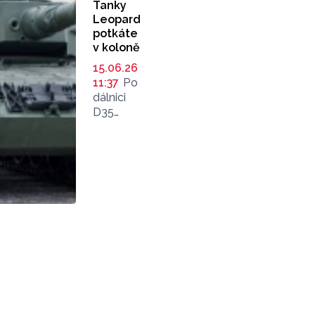
Tanky
Leopard
potkáte
v koloně
15.06.26
11:37
Po
dálnici
D35
ve směru
na Ostravu
se bude
v úterý
z vojenské
posádky
v Přáslavicích
přemisťovat
po vlastní
ose
devět
tanků
Leopard