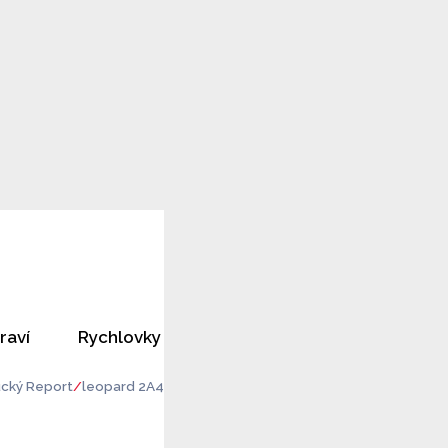
raví
Rychlovky
Horoskopy
Rozhovory
cký Report
leopard 2A4