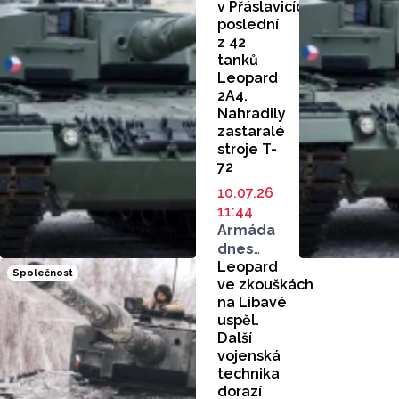
v Přáslavicích
poslední
z 42
tanků
Leopard
2A4.
Nahradily
zastaralé
stroje T-
72
10.07.26
11:44
Armáda
dnes
Leopard
na základně
Společnost
ve zkouškách
v Přáslavicích
na Libavé
na Olomoucku
uspěl.
převzala
Další
poslední
vojenská
ze 42
technika
tanků
dorazí
Leopard