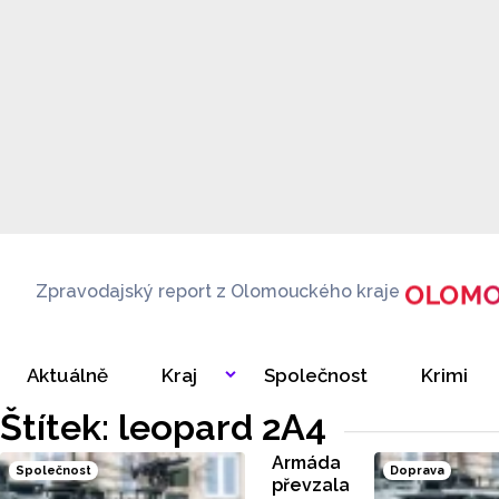
Zpravodajský report z Olomouckého kraje
Aktuálně
Kraj
Společnost
Krimi
Štítek: leopard 2A4
Armáda
Společnost
Doprava
převzala