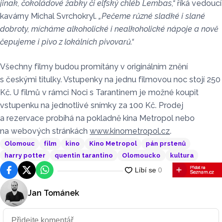
jinak, čokoládové žabky či elfský chléb Lembas,“
říká vedoucí
kavárny Michal Svrchokryl.
„Pečeme různé sladké i slané
dobroty, mícháme alkoholické i nealkoholické nápoje a nově
čepujeme i pivo z lokálních pivovarů.“
Všechny filmy budou promítány v originálním znění
s českými titulky. Vstupenky na jednu filmovou noc stojí 250
Kč. U filmů v rámci Noci s Tarantinem je možné koupit
vstupenku na jednotlivé snímky za 100 Kč. Prodej
a rezervace probíhá na pokladně kina Metropol nebo
na webových stránkách
www.kinometropol.cz
.
Olomouc
film
kino
Kino Metropol
pán prstenů
harry potter
quentin tarantino
Olomoucko
kultura
Facebook
Platforma X
WhatsApp
Jan Tománek