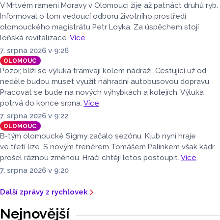
V Mrtvém rameni Moravy v Olomouci žije až patnáct druhů ryb.
Informoval o tom vedoucí odboru životního prostředí
olomouckého magistrátu Petr Loyka. Za úspěchem stojí
loňská revitalizace.
Více
.
7. srpna 2026 v 9:26
OLOMOUC
Pozor, blíží se výluka tramvají kolem nádraží. Cestující už od
neděle budou muset využít náhradní autobusovou dopravu.
Pracovat se bude na nových výhybkách a kolejích. Výluka
potrvá do konce srpna.
Více
.
7. srpna 2026 v 9:22
OLOMOUC
B-tým olomoucké Sigmy začalo sezónu. Klub nyní hraje
ve třetí lize. S novým trenérem Tomášem Palinkem však kádr
prošel ráznou změnou. Hráči chtějí letos postoupit.
Více
.
7. srpna 2026 v 9:20
Další zprávy z rychlovek
Nejnovější