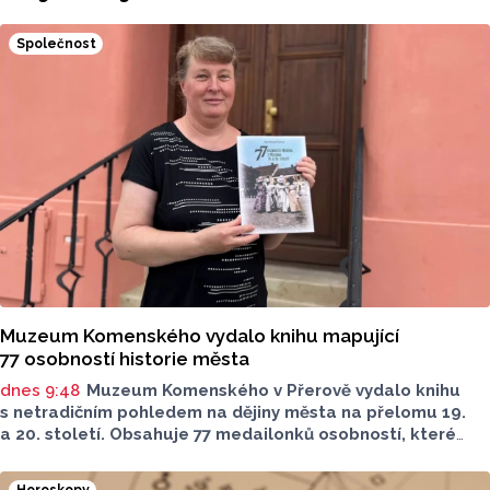
Společnost
Muzeum Komenského vydalo knihu mapující
77 osobností historie města
dnes 9:48
Muzeum Komenského v Přerově vydalo knihu
s netradičním pohledem na dějiny města na přelomu 19.
a 20. století. Obsahuje 77 medailonků osobností, které
se na jeho rozvoji významně podílely. Jejich životní příběhy
jsou doplněny dobovými snímky. Podle autorky publikace