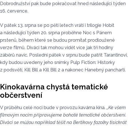
Dobrodružství pak bude pokračovat hned následující týden
16. července.
V pátek 13. srpna se po pěti letech vrátí i trilogie Hobit
a následující týden 20. srpna proběhne Noc s Pánem
prstenů, během které se budou promítat prodloužené
verze filmů. Diváci tak mohou vidět více jak tři hodiny
záběrů navíc. Poslední pátek v srpnu bude patřit Tarantinovi,
kdy budou uvedeny jeho snímky Pulp Fiction: Historky
z podsvětí, Kill Bill a Kill Bill 2 a nakonec Hanebný pancharti.
Kinokavárna chystá tematické
občerstvení
V průběhu celé noci bude v provozu kavárna kina.
„Ke všem
filmovým nocím připravujeme bohaté tematické občerstvení.
Diváci se můžou například těšit na Bertíkovy fazolky tisíckrát