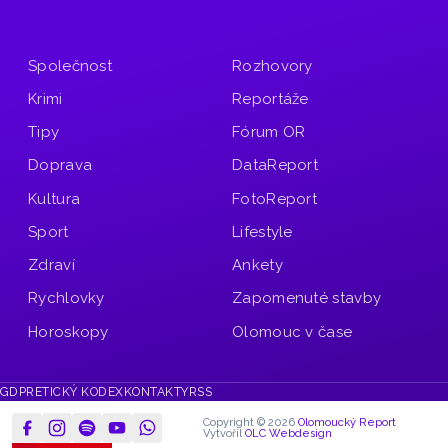
Společnost
Rozhovory
Krimi
Reportáže
Tipy
Fórum OR
Doprava
DataReport
Kultura
FotoReport
Sport
Lifestyle
Zdraví
Ankety
Rychlovky
Zapomenuté stavby
Horoskopy
Olomouc v čase
GDPR
ETICKÝ KODEX
KONTAKTY
RSS
Copyright © 2026
Olomoucký Report
Vytvořil
OLC Webdesign