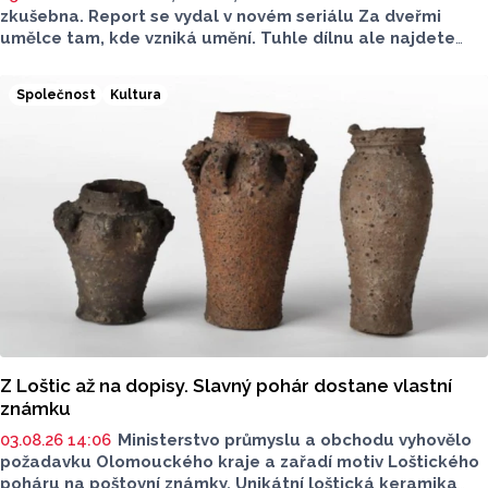
zkušebna. Report se vydal v novém seriálu Za dveřmi
umělce tam, kde vzniká umění. Tuhle dílnu ale najdete
venku. Na jedné zahradě v Hodolanech vznikají květinové
vazby floristek se značkou Divok
ý
.
Společnost
Kultura
Z Loštic až na dopisy. Slavný pohár dostane vlastní
známku
03.08.26 14:06
Ministerstvo průmyslu a obchodu vyhovělo
požadavku Olomouckého kraje a zařadí motiv Loštického
poháru na poštovní známky. Unikátní loštická keramika