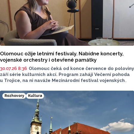
Olomouc ožije letními festivaly. Nabídne koncerty,
vojenské orchestry i otevřené památky
30.07.26 8:36
Olomouc čeká od konce července do poloviny
září série kulturních akcí. Program zahájí Večerní pohoda
u Trojice, na ni naváže Mezinárodní festival vojenských
hudeb a letní sezonu uzavřou Dny evropského dědictví.
Většina programu se uskuteční na Horním náměstí,
Rozhovory
Kultura
koncerty Večerní pohody budou zdarma. Více o akcích
sdělila v podcastu Radia Metropole Tomáše Gottwalda
referentka oddělení organizace společenských akcí
města Olomouce Anna Šmídková.