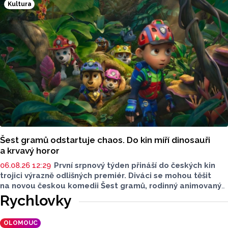
Kultura
nabrala druhý dech. Tentokrát už v pozměněné sestavě.
Šest gramů odstartuje chaos. Do kin míří dinosauři
a krvavý horor
06.08.26 12:29
První srpnový týden přináší do českých kin
trojici výrazně odlišných premiér. Diváci se mohou těšit
na novou českou komedii Šest gramů, rodinný animovaný
film Tlapková patrola: Dinosauří film i horor Zmrzlinář,
Rychlovky
který je určen pouze dospělým divákům. Filmové novinky
představil Radek Kreuziger v rozhovoru Lukáše Kobzy pro
OLOMOUC
Radio Haná.