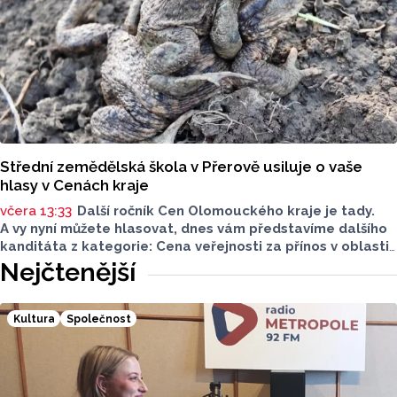
Střední zemědělská škola v Přerově usiluje o vaše
hlasy v Cenách kraje
včera 13:33
Další ročník Cen Olomouckého kraje je tady.
A vy nyní můžete hlasovat, dnes vám představíme dalšího
kanditáta z kategorie: Cena veřejnosti za přínos v oblasti
životního prostředí. Toto je Střední zemědělská škola
Nejčtenější
v Přerově, která má nominaci v kategorii: Významný počin
v ochraně životního prostředí - právnická osoba.
Kultura
Společnost