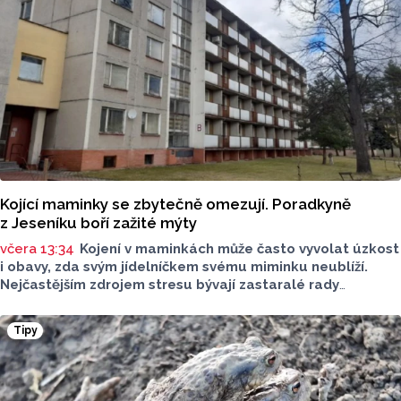
Kojící maminky se zbytečně omezují. Poradkyně
z Jeseníku boří zažité mýty
včera 13:34
Kojení v maminkách může často vyvolat úzkost
i obavy, zda svým jídelníčkem svému miminku neublíží.
Nejčastějším zdrojem stresu bývají zastaralé rady
o nutnosti radikálního omezování jídelníčku, vyhýbání
se nadýmavým potravinám nebo preventivnímu vyřazování
Tipy
alergenů. Mýty o stravě při kojení boří laktační poradkyně
z Jeseníku.