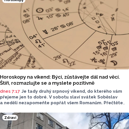
Horoskopy
Šárky Krákorové Pajůrkové tomu předcházelo 13 let
pátrání po jejich osudech. Kniha vychází u příležitosti
letošního 770. výročí povýšení Přerova na královské město,
sdělila ČTK mluvčí radnice Lenka Chalupová.
Horoskopy na víkend: Býci, zůstávejte dál nad věcí.
Štíři, rozmazlujte se a myslete pozitivně
dnes 7:17
Je tady druhý srpnový víkend, do kterého vám
přejeme jen to dobré. V sobotu slaví svátek Soběslav
a neděli nezapomeňte popřát všem Romanům. Přečtěte
si svůj horoskop a mějte pěkný víkend.
Zdraví