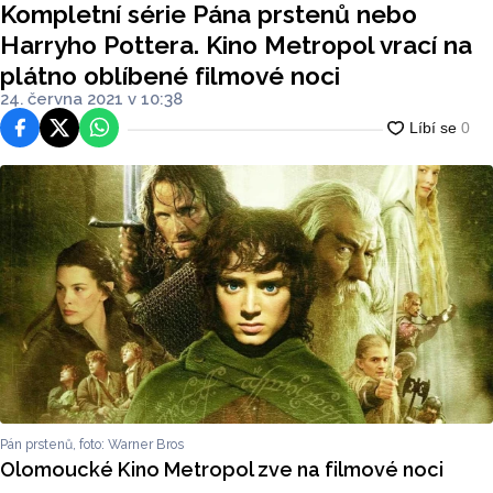
Kompletní série Pána prstenů nebo
filmové noci
Harryho Pottera. Kino Metropol vrací na
plátno oblíbené filmové noci
24. června 2021 v 10:38
Facebook
Platforma X
WhatsApp
Pán prstenů, foto: Warner Bros
Olomoucké Kino Metropol zve na filmové noci