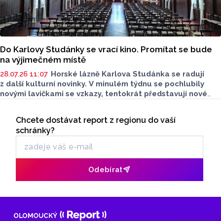
Do Karlovy Studánky se vrací kino. Promítat se bude
na výjimečném místě
28.07.26 11:07
Horské lázně Karlova Studánka se radují
z další kulturní novinky. V minulém týdnu se pochlubily
novými lavičkami se vzkazy, tentokrát představují nové
lázeňské kino. Na promítání se můžete těšit už dnes.
Seriály
Na provoz kina přispěje i obec Karlova Studánka.
Chcete dostávat report z regionu do vaší
Odběr newsletteru
schránky?
Odebírat