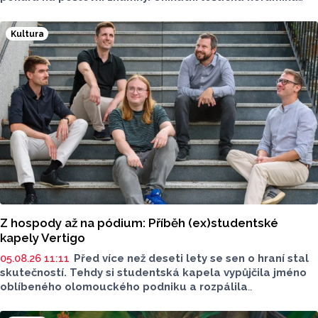
si získala věhlas po celém světě, vyráběla se od
konce 14. zhruba do poloviny 16. století.
Kultura
Z hospody až na pódium: Příběh (ex)studentské
kapely Vertigo
05.08.26 11:11
Před více než deseti lety se sen o hraní stal
skutečností. Tehdy si studentská kapela vypůjčila jméno
oblíbeného olomouckého podniku a rozpálila
reproduktory. Po studiích se však jejich cesty na dlouhou
dobu rozešly. Minulý rok ale britpopová kapela Vertigo