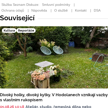
Související
Kultura
Reportáže
Divoký holky, divoký kytky. V Hodolanech vznikají vazby
s vlastním rukopisem
05.08.26 10:18
Ateliér, studio, řemeslná dílna nebo