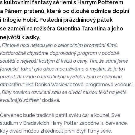
s kultovními fantasy sériemi s Harrym Potterem
a Pánem prstenů, které po dlouhé odmlce doplní
i trilogie Hobit. Poslední prázdninový pátek
se zaměří na režiséra Quentina Tarantina a jeho
největší klasiky.
„Filmové noci nejsou jen o celonočním promítání filmů.
Každoročně chystáme doprovodný program v podobě
soutěží o nejlepší kostým či kvízů o ceny. Tím, že sami jsme
fanoušci, tak si tyto akce moc užíváme a myslím, že je to i
poznat. Ať už jde o tematickou výzdobu kina či celkovou
atmosféru,“
říká Denisa Wasiewiczová, programová vedoucí.
„Díky novému ozvučení sálu se diváci můžou těšit na ještě
kvalitnější zážitek,“
dodává.
Červenec bude tradičně patřit světu čar a kouzel. Své
studium v Bradavicích Harry Potter započne 9. července,
kdy diváci můžou zhlédnout první čtyři filmy série.