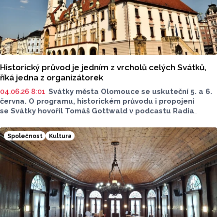
Historický průvod je jedním z vrcholů celých Svátků,
říká jedna z organizátorek
04.06.26 8:01
Svátky města Olomouce se uskuteční 5. a 6.
června. O programu, historickém průvodu i propojení
se Svátky hovořil Tomáš Gottwald v podcastu Radia
Metropole. Hostkou byla Anna Šmídková z oddělení
organizace společenských akcí statutárního města
Společnost
Kultura
Olomouce.