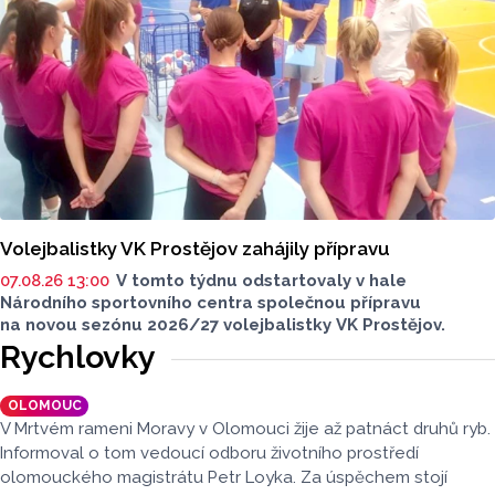
Volejbalistky VK Prostějov zahájily přípravu
07.08.26 13:00
V tomto týdnu odstartovaly v hale
Národního sportovního centra společnou přípravu
na novou sezónu 2026/27 volejbalistky VK Prostějov.
Rychlovky
OLOMOUC
V Mrtvém rameni Moravy v Olomouci žije až patnáct druhů ryb.
Informoval o tom vedoucí odboru životního prostředí
olomouckého magistrátu Petr Loyka. Za úspěchem stojí