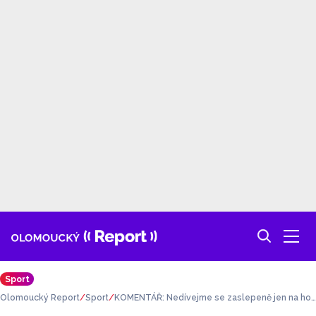
Sport
Olomoucký Report
Sport
KOMENTÁŘ: Nedívejme se zaslepeně jen na hok
ejovou halu. Sledujme sport z ptačí perspektivy