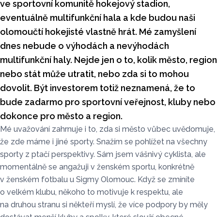
ve sportovní komunitě hokejový stadion,
eventuálně multifunkční hala a kde budou naši
olomoučtí hokejisté vlastně hrát. Mé zamyšlení
dnes nebude o výhodách a nevýhodách
multifunkční haly. Nejde jen o to, kolik město, region
nebo stát může utratit, nebo zda si to mohou
dovolit. Být investorem totiž neznamená, že to
bude zadarmo pro sportovní veřejnost, kluby nebo
dokonce pro město a region.
Mé uvažování zahrnuje i to, zda si město vůbec uvědomuje,
že zde máme i jiné sporty. Snažím se pohlížet na všechny
sporty z ptačí perspektivy. Sám jsem vášnivý cyklista, ale
momentálně se angažuji v ženském sportu, konkrétně
v ženském fotbalu u Sigmy Olomouc. Když se zmíníte
o velkém klubu, někoho to motivuje k respektu, ale
na druhou stranu si někteří myslí, že více podpory by měly