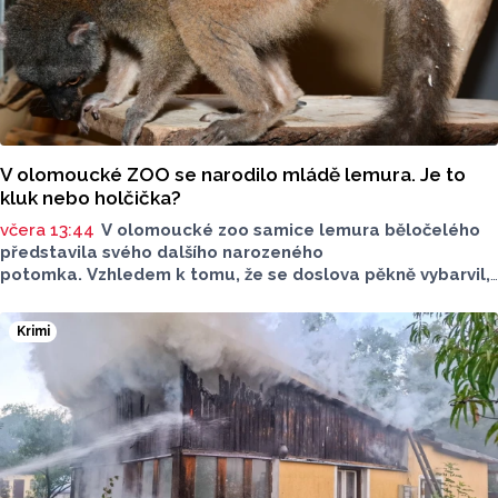
V olomoucké ZOO se narodilo mládě lemura. Je to
kluk nebo holčička?
včera 13:44
V olomoucké zoo samice lemura běločelého
představila svého dalšího narozeného
potomka. Vzhledem k tomu, že se doslova pěkně vybarvil,
je téměř jisté, že se jedná o samce. Samice totiž bývají
hnědé, případně hnědošedé, zato samci se pyšní bílým
Krimi
zbarvením hlavy.