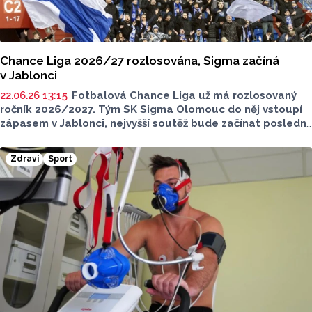
Chance Liga 2026/27 rozlosována, Sigma začíná
v Jablonci
22.06.26 13:15
Fotbalová Chance Liga už má rozlosovaný
ročník 2026/2027. Tým SK Sigma Olomouc do něj vstoupí
zápasem v Jablonci, nejvyšší soutěž bude začínat poslední
červencový víkend. Poprvé doma budou hrát Hanáci ve 2.
kole proti Mladé Boleslavi.
Zdraví
Sport