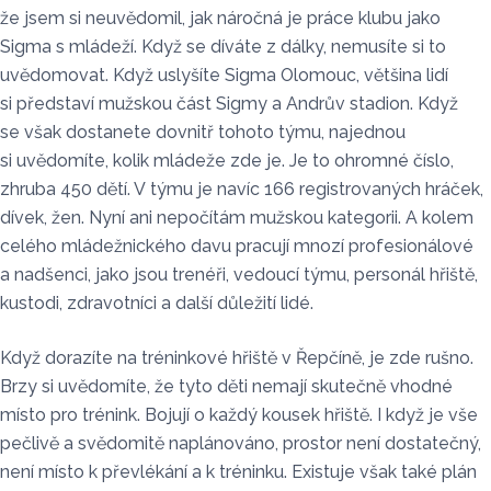
že jsem si neuvědomil, jak náročná je práce klubu jako
Sigma s mládeží. Když se díváte z dálky, nemusíte si to
uvědomovat. Když uslyšíte Sigma Olomouc, většina lidí
si představí mužskou část Sigmy a Andrův stadion. Když
se však dostanete dovnitř tohoto týmu, najednou
si uvědomíte, kolik mládeže zde je. Je to ohromné číslo,
zhruba 450 dětí. V týmu je navíc 166 registrovaných hráček,
dívek, žen. Nyní ani nepočítám mužskou kategorii. A kolem
celého mládežnického davu pracují mnozí profesionálové
a nadšenci, jako jsou trenéři, vedoucí týmu, personál hřiště,
kustodi, zdravotníci a další důležití lidé.
Když dorazíte na tréninkové hřiště v Řepčíně, je zde rušno.
Brzy si uvědomíte, že tyto děti nemají skutečně vhodné
místo pro trénink. Bojují o každý kousek hřiště. I když je vše
pečlivě a svědomitě naplánováno, prostor není dostatečný,
není místo k převlékání a k tréninku. Existuje však také plán