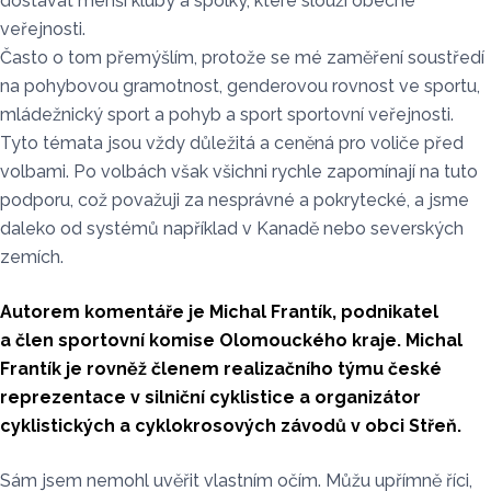
dostávat menší kluby a spolky, které slouží obecné
veřejnosti.
Často o tom přemýšlím, protože se mé zaměření soustředí
na pohybovou gramotnost, genderovou rovnost ve sportu,
mládežnický sport a pohyb a sport sportovní veřejnosti.
Tyto témata jsou vždy důležitá a ceněná pro voliče před
volbami. Po volbách však všichni rychle zapomínají na tuto
podporu, což považuji za nesprávné a pokrytecké, a jsme
daleko od systémů například v Kanadě nebo severských
zemích.
Autorem komentáře je Michal Frantík, podnikatel
a člen sportovní komise Olomouckého kraje. Michal
Frantík je rovněž členem realizačního týmu české
reprezentace v silniční cyklistice a organizátor
cyklistických a cyklokrosových závodů v obci Střeň.
Sám jsem nemohl uvěřit vlastním očím. Můžu upřímně říci,