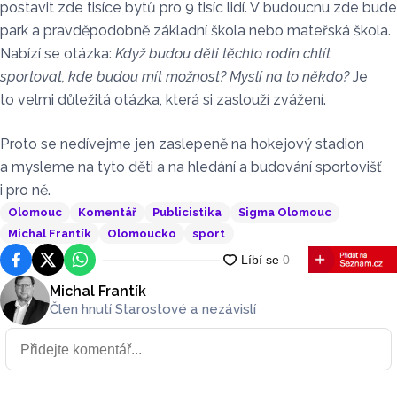
postavit zde tisíce bytů pro 9 tisíc lidí. V budoucnu zde bude
park a pravděpodobně základní škola nebo mateřská škola.
Nabízí se otázka:
Když budou děti těchto rodin chtít
sportovat, kde budou mít možnost? Myslí na to někdo?
Je
to velmi důležitá otázka, která si zaslouží zvážení.
Proto se nedívejme jen zaslepeně na hokejový stadion
a mysleme na tyto děti a na hledání a budování sportovišť
i pro ně.
Olomouc
Komentář
Publicistika
Sigma Olomouc
Michal Frantík
Olomoucko
sport
Facebook
Platforma X
WhatsApp
Michal Frantík
Člen hnutí Starostové a nezávislí