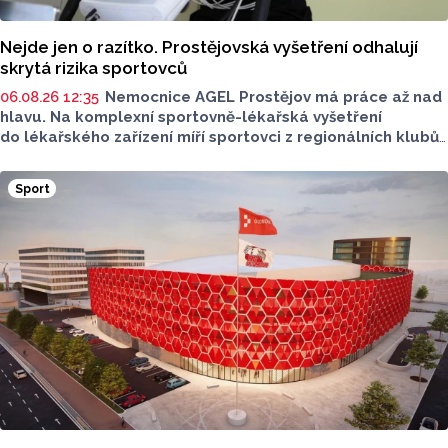
Nejde jen o razítko. Prostějovská vyšetření odhalují
skrytá rizika sportovců
06.08.26 12:35
Nemocnice AGEL Prostějov má práce až nad
hlavu. Na komplexní sportovně-lékařská vyšetření
do lékařského zařízení míří sportovci z regionálních klubů,
mládežnických kategorií i aktivní veřejnost. Informovala
o tom tisková mluvčí nemocnice Radka Miloševská.
Sport
V Prostějově vyšetřují i sportovce z Moravskoslezského,
Zlínského nebo Jihomoravského kraje.