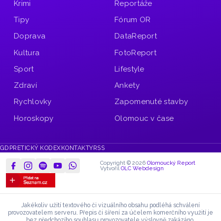
Krimi
Reportáže
Tipy
Fórum OR
Doprava
DataReport
Kultura
FotoReport
Sport
Lifestyle
Zdraví
Ankety
Rychlovky
Zapomenuté stavby
Horoskopy
Olomouc v čase
GDPR
ETICKÝ KODEX
KONTAKTY
RSS
Copyright © 2026
Olomoucký Report
Vytvořil
OLC Webdesign
Jakékoliv užití textového či vizuálního obsahu podléhá schválení
provozovatelem serveru.
Přepis či šíření za účelem komerčního využití je
bez předchozího souhlasu provozovatele výslovně zakázáno.