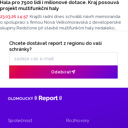
Hala pro 7500 lidí i milionové dotace. Kraj posouvá
projekt multifunkční haly
23.03.26 14:57
Krajští radní dnes schválili návrh memoranda
o spolupráci s firmou Nová Velkomoravská z developerské
skupiny Redstone při stavbě multifunkční haly nedaleko
centra Olomouce. Návrh v závěru dubna projedná krajské
Seriály
zastupitelstvo. Novinářům to po jednání krajské rady řekl
Chcete dostávat report z regionu do vaší
Odběr newsletteru
hejtman Ladislav Okleštěk (ANO).
schránky?
Odebírat
Společnost
Rozhovory