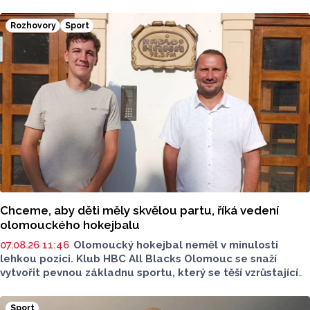
2026. Město přivítá závodníky z nejrůznějších států, své síly
budou poměřovat v atraktivních disciplínách.
Rozhovory
Sport
Reprezentovat budou i místní závodníci v čele
s úřadujícím mistrem světa Romanem Matyášem.
Chceme, aby děti měly skvělou partu, říká vedení
olomouckého hokejbalu
07.08.26 11:46
Olomoucký hokejbal neměl v minulosti
lehkou pozici. Klub HBC All Blacks Olomouc se snaží
vytvořit pevnou základnu sportu, který se těší vzrůstající
oblibě. Desítky mladých hokejbalistů, reprezentantka
i ambice vybudovat vlastní zázemí - to je olomoucký
Sport