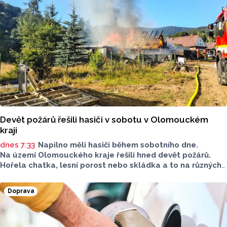
Devět požárů řešili hasiči v sobotu v Olomouckém
kraji
dnes 7:33
Napilno měli hasiči během sobotního dne.
Na území Olomouckého kraje řešili hned devět požárů.
Hořela chatka, lesní porost nebo skládka a to na různých
místech kraje.
Doprava