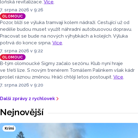
loňská revitalizace.
Více
.
7. srpna 2026 v 9:26
OLOMOUC
Pozor, blíží se výluka tramvají kolem nádraží. Cestující už od
neděle budou muset využít náhradní autobusovou dopravu.
Pracovat se bude na nových výhybkách a kolejích. Výluka
potrvá do konce srpna.
Více
.
7. srpna 2026 v 9:22
OLOMOUC
B-tým olomoucké Sigmy začalo sezónu. Klub nyní hraje
ve třetí lize. S novým trenérem Tomášem Palinkem však kádr
prošel ráznou změnou. Hráči chtějí letos postoupit.
Více
.
7. srpna 2026 v 9:20
Další zprávy z rychlovek
Nejnovější
Krimi