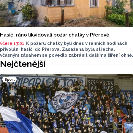
Hasiči ráno likvidovali požár chatky v Přerově
včera 13:01
K požáru chatky byli dnes v ranních hodinách
přivoláni hasiči do Přerova. Zasažena byla střecha,
včasným zásahem se povedlo zabránit dalšímu šíření ohně.
Nejčtenější
Sport