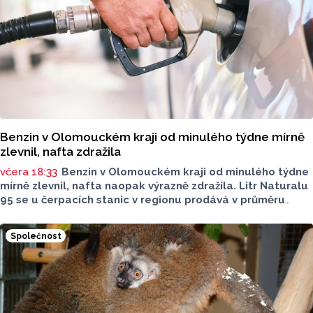
Benzin v Olomouckém kraji od minulého týdne mírně
zlevnil, nafta zdražila
včera 18:33
Benzin v Olomouckém kraji od minulého týdne
mírně zlevnil, nafta naopak výrazně zdražila. Litr Naturalu
95 se u čerpacích stanic v regionu prodává v průměru
za 42,27 koruny, před týdnem byl o deset haléřů dražší.
O 84 haléřů zdražila nafta, za litr teď řidiči dají průměrně
Společnost
44,84 koruny. Podle údajů společnosti CCS, která ceny
sleduje, je benzin v současnosti o 7,73 koruny dražší než
před rokem, za naftu tehdy motoristé platili o 11,31
koruny méně.