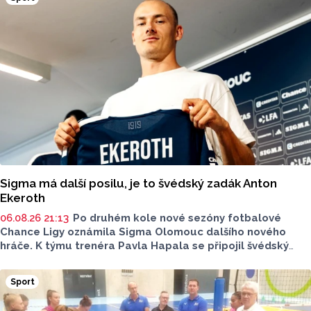
hokejbal. O tom, jak vznikal klub od nuly, proč je důležitější
kolektiv než výsledky a co podle nich dnes děti skutečně
motivuje ke sportu, promluvili v rozhovoru pro Report
předseda klubu a trenér mládeže Petr Hanák a trenér
přípravky Tomáš Martinek.
Sigma má další posilu, je to švédský zadák Anton
Ekeroth
06.08.26 21:13
Po druhém kole nové sezóny fotbalové
Chance Ligy oznámila Sigma Olomouc dalšího nového
hráče. K týmu trenéra Pavla Hapala se připojil švédský
obránce Anton Ekeroth, který přichází na Hanou
z norského HamKamu. Sigma to uvedla na svém webu,
Sport
o tom, na jak dlouho podepsal nov hráč smlouvu
neinformovala.