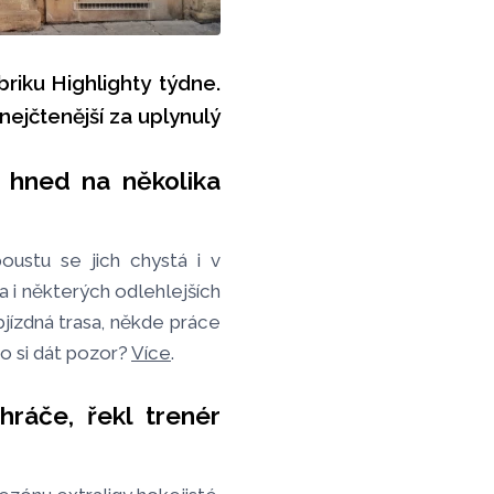
iku Highlighty týdne.
nejčtenější za uplynulý
 hned na několika
oustu se jich chystá i v
a i některých odlehlejších
jízdná trasa, někde práce
o si dát pozor?
Více
.
ráče, řekl trenér