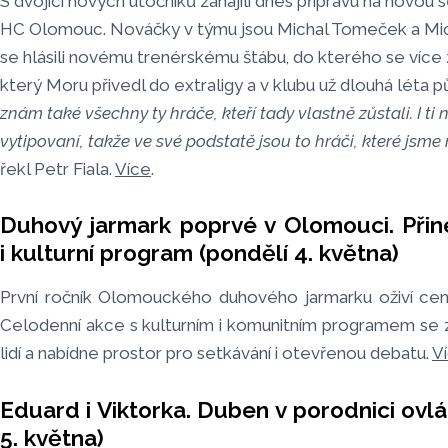
S dvojicí nových útočníků zahájili dnes přípravu na novou 
HC Olomouc. Nováčky v týmu jsou Michal Tomeček a Mich
se hlásili novému trenérskému štábu, do kterého se více za
který Moru přivedl do extraligy a v klubu už dlouhá léta p
znám také všechny ty hráče, kteří tady vlastně zůstali. I ti 
vytipovaní, takže ve své podstatě jsou to hráči, které jsm
řekl Petr Fiala.
Více
.
Duhový jarmark poprvé v Olomouci. Při
i kulturní program (pondělí 4. května)
První ročník Olomouckého duhového jarmarku oživí cen
Celodenní akce s kulturním i komunitním programem se
lidí a nabídne prostor pro setkávání i otevřenou debatu.
V
Eduard i Viktorka. Duben v porodnici ovl
5. května)