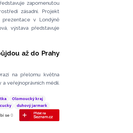
představuje zapomenutou
ostředí zásadní. Projekt
jí prezentace v Londýně
ová, výstava představuje
ůjdou až do Prahy
yrazí na přelomu května
 a veřejnoprávních médií.
ltka
Olomoucký kraj
cucky
duhový jarmark