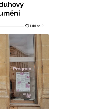
, duhový
 umění