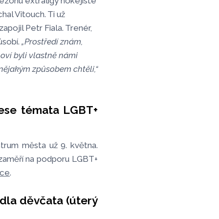
sezónu extraligy hokejisté
al Vitouch. Ti už
pojil Petr Fiala. Trenér,
ůsobí.
„Prostředí znám,
noví byli vlastně námi
e nějakým způsobem chtěli,“
nese témata LGBT+
trum města už 9. května.
 zaměří na podporu LGBT+
íce
.
ádla děvčata (úterý