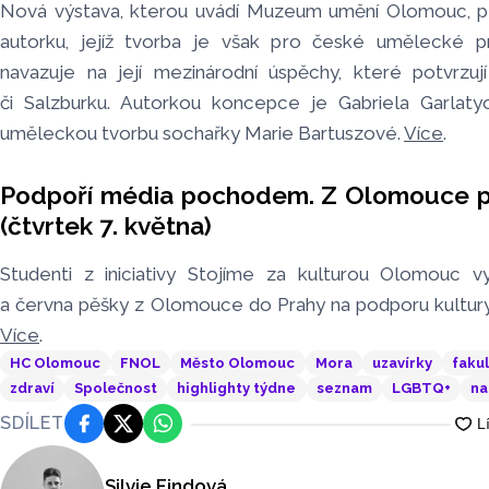
Nová výstava, kterou uvádí Muzeum umění Olomouc, 
autorku, jejíž tvorba je však pro české umělecké pr
navazuje na její mezinárodní úspěchy, které potvrzu
či Salzburku. Autorkou koncepce je Gabriela Garlaty
uměleckou tvorbu sochařky Marie Bartuszové.
Více
.
Podpoří média pochodem. Z Olomouce p
(čtvrtek 7. května)
Studenti z iniciativy Stojíme za kulturou Olomouc v
a června pěšky z Olomouce do Prahy na podporu kultury
Více
.
HC Olomouc
FNOL
Město Olomouc
Mora
uzavírky
faku
zdraví
Společnost
highlighty týdne
seznam
LGBTQ+
na
SDÍLET
Facebook
Platforma X
WhatsApp
Silvie Findová