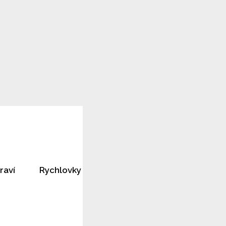
raví
Rychlovky
Horoskopy
Rozhovory