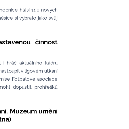
mocnice hlásí 150 nových
síce si vybralo jako svůj
stavenou činnost
 i hráč aktuálního kádru
astoupil v ligovém utkání
omise Fotbalové asociace
mohl dopustit prohřešků
mání. Muzeum umění
tna)