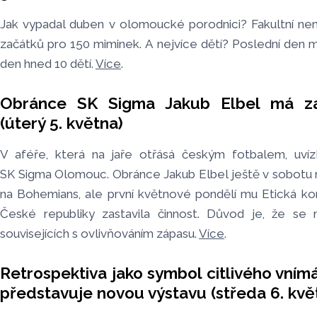
Jak vypadal duben v olomoucké porodnici? Fakultní ne
začátků pro 150 miminek. A nejvíce dětí? Poslední den mě
den hned 10 dětí.
Více
.
Obránce SK Sigma Jakub Elbel má za
(úterý 5. května)
V aféře, která na jaře otřásá českým fotbalem, uvízl
SK Sigma Olomouc. Obránce Jakub Elbel ještě v sobotu n
na Bohemians, ale první květnové pondělí mu Etická k
České republiky zastavila činnost. Důvod je, že se 
souvisejících s ovlivňováním zápasu.
Více
.
Retrospektiva jako symbol citlivého vní
představuje novou výstavu (středa 6. kvě