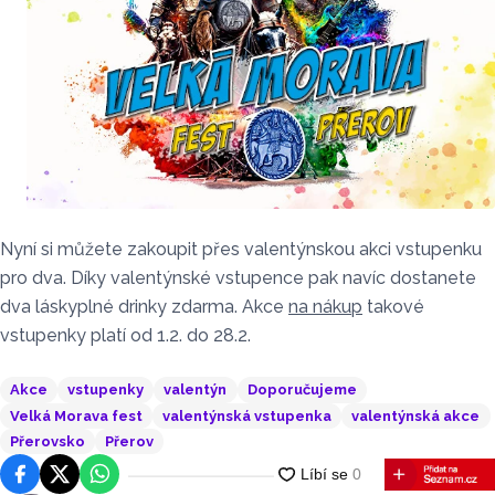
Nyní si můžete zakoupit přes valentýnskou akci vstupenku
pro dva. Díky valentýnské vstupence pak navíc dostanete
dva láskyplné drinky zdarma. Akce
na nákup
takové
vstupenky platí od 1.2. do 28.2.
Akce
vstupenky
valentýn
Doporučujeme
Velká Morava fest
valentýnská vstupenka
valentýnská akce
Přerovsko
Přerov
Facebook
Platforma X
WhatsApp