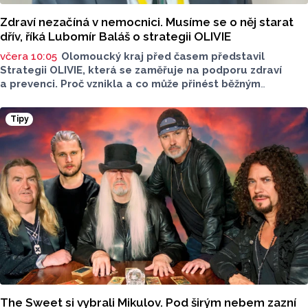
Zdraví nezačíná v nemocnici. Musíme se o něj starat
dřív, říká Lubomír Baláš o strategii OLIVIE
včera 10:05
Olomoucký kraj před časem představil
Strategii OLIVIE, která se zaměřuje na podporu zdraví
a prevenci. Proč vznikla a co může přinést běžným
obyvatelům? O tom jsme hovořili s Lubomírem Balášem,
ředitelem OLIVIE.
Tipy
The Sweet si vybrali Mikulov. Pod širým nebem zazní