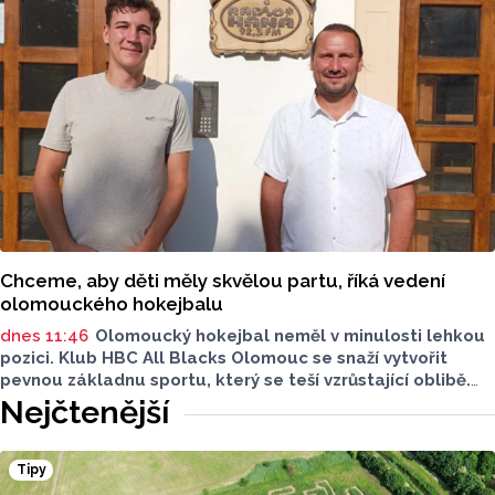
využít i samoplátci.
Chceme, aby děti měly skvělou partu, říká vedení
olomouckého hokejbalu
dnes 11:46
Olomoucký hokejbal neměl v minulosti lehkou
pozici. Klub HBC All Blacks Olomouc se snaží vytvořit
pevnou základnu sportu, který se teší vzrůstající oblibě.
Desítky mladých hokejbalistů, reprezentantka i ambice
Nejčtenější
vybudovat vlastní zázemí - to je olomoucký hokejbal.
O tom, jak vznikal klub od nuly, proč je důležitější kolektiv
než výsledky a co podle nich dnes děti skutečně motivuje
Tipy
ke sportu, promluvili v rozhovoru pro Report předseda