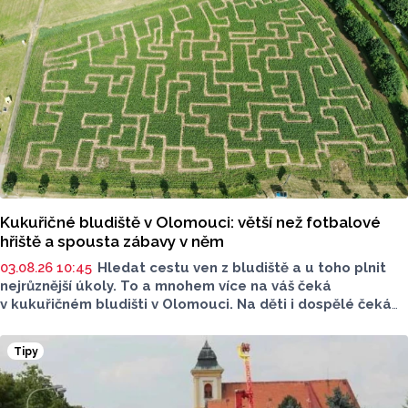
klubu a trenér mládeže Petr Hanák a trenér přípravky
Tomáš Martinek.
Kukuřičné bludiště v Olomouci: větší než fotbalové
hřiště a spousta zábavy v něm
03.08.26 10:45
Hledat cestu ven z bludiště a u toho plnit
nejrůznější úkoly. To a mnohem více na váš čeká
v kukuřičném bludišti v Olomouci. Na děti i dospělé čeká
v bludišti u Kempu Krásná Morava bloudění, hádání, plnění
úkolů, pohyb na čerstvém vzduchu a hlavně spoustu
Tipy
zábavy. To vše a mnohem víc na ploše větší než fotbalové
hřiště.