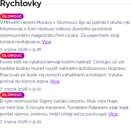
na Moravu. V sobotu 15. srpna vystoupí pod širým nebem
Rychlovky
v Amfiteátru Mikulov. Jako speciální host se představí
pražská skupina Precedens.
OLOMOUC
V Mrtvém rameni Moravy v Olomouci žije až patnáct druhů ryb.
Informoval o tom vedoucí odboru životního prostředí
olomouckého magistrátu Petr Loyka. Za úspěchem stojí
loňská revitalizace.
Více
.
7. srpna 2026 v 9:26
OLOMOUC
Pozor, blíží se výluka tramvají kolem nádraží. Cestující už od
neděle budou muset využít náhradní autobusovou dopravu.
Pracovat se bude na nových výhybkách a kolejích. Výluka
potrvá do konce srpna.
Více
.
7. srpna 2026 v 9:22
OLOMOUC
B-tým olomoucké Sigmy začalo sezónu. Klub nyní hraje
ve třetí lize. S novým trenérem Tomášem Palinkem však kádr
prošel ráznou změnou. Hráči chtějí letos postoupit.
Více
.
7. srpna 2026 v 9:20