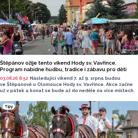
Štěpánov ožije tento víkend Hody sv. Vavřince.
Program nabídne hudbu, tradice i zábavu pro děti
03.08.26 8:52
Následující víkend 7. až 9. srpna budou
ve Štěpánově u Olomouce Hody sv. Vavřince. Akce začne
už v pátek a konat se bude až do neděle na více místech
po celé obci. Těšit se můžete na tři dny plné hodové
veselice, bohatého doprovodného programu pro celou
Tipy
rodinu a na skvělou atmosféru.