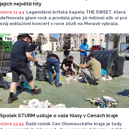
jejich největší hity
včera 11:44
Legendární britská kapela THE SWEET, která
definovala glam rock a prodala přes 30 milionů alb, si pro
svůj exkluzivní koncert v roce 2026 na Moravě vybrala
Mikulov. 15. srpna 2026 vystoupí pod širým nebem
v malebném Amfiteátru Mikulov.
Tipy
Spolek STURM usiluje o vaše hlasy v Cenách kraje
včera 15:45
Další ročník Cen Olomouckého kraje je tady.