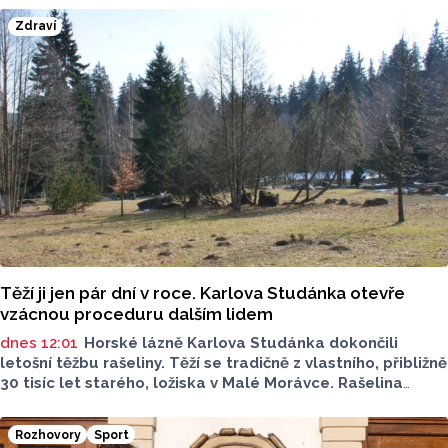
uzavřena na deset let a zajistí dopravní obslužnost města
Zdraví
nad rámec regionálních linek objednávaných Olomouckým
krajem.
Těží ji jen pár dní v roce. Karlova Studánka otevře
vzácnou proceduru dalším lidem
dnes 12:01
Horské lázně Karlova Studánka dokončili
letošní těžbu rašeliny. Těží se tradičně z vlastního, přibližně
30 tisíc let starého, ložiska v Malé Morávce. Rašelina
je pro lázně vzácná, získávají ji pouze jednou ročně, a to
právě během několika letních dnů, aby doplnily zásoby pro
Rozhovory
Sport
léčebné procedury. Nově léčebné zábal budou moct