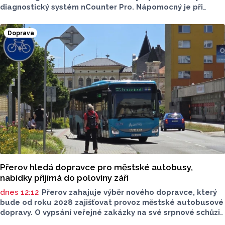
diagnostický systém nCounter Pro. Nápomocný je při
správném určení příčin obtíží i v přesném a včasném
nasazení účinné léčby.
Doprava
Přerov hledá dopravce pro městské autobusy,
nabídky přijímá do poloviny září
dnes 12:12
Přerov zahajuje výběr nového dopravce, který
bude od roku 2028 zajišťovat provoz městské autobusové
dopravy. O vypsání veřejné zakázky na své srpnové schůzi
rozhodli radní. Smlouva s vybraným dopravcem bude