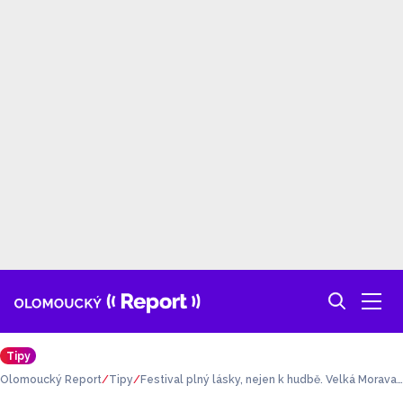
Tipy
Olomoucký Report
Tipy
Festival plný lásky, nejen k hudbě. Velká Morava
Fest nabízí valentýnské vstupenky