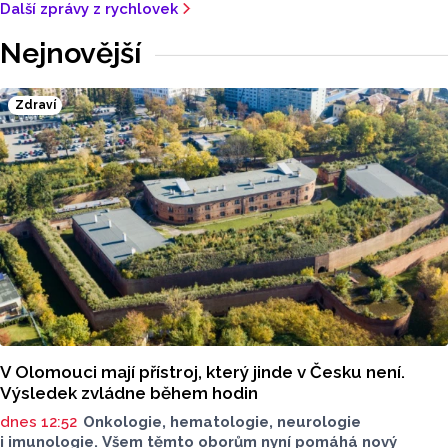
Další zprávy z rychlovek
Nejnovější
Zdraví
V Olomouci mají přístroj, který jinde v Česku není.
Výsledek zvládne během hodin
dnes 12:52
Onkologie, hematologie, neurologie
i imunologie. Všem těmto oborům nyní pomáhá nový