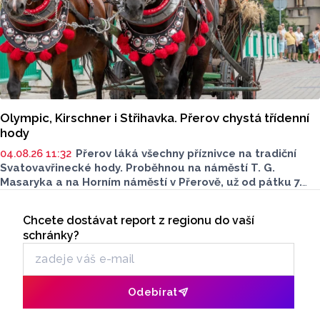
Olympic, Kirschner i Střihavka. Přerov chystá třídenní
hody
04.08.26 11:32
Přerov láká všechny příznivce na tradiční
Svatovavřinecké hody. Proběhnou na náměstí T. G.
Masaryka a na Horním náměstí v Přerově, už od pátku 7.
srpna. Bohatý kulturní a společenský program
Seriály
je nachystaný až do neděle 9. srpna. Podívat se můžete
Chcete dostávat report z regionu do vaší
Odběr newsletteru
i na historický jarmark.
schránky?
Odebírat