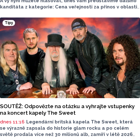
A vy nyní můžete hlasovat, dnes vám představíme dalšího
kanditáta z kategorie: Cena veřejnosti za přínos v oblasti
životního prostředí. Toto je Spolek STURM, nominován
v kategorii: Významný počin v ochraně životního prostředí -
Tipy
právnická osoba.
SOUTĚŽ: Odpovězte na otázku a vyhrajte vstupenky
na koncert kapely The Sweet
dnes 11:16
Legendární britská kapela The Sweet, která
se výrazně zapsala do historie glam rocku a po celém
světě prodala více než 30 milionů alb, zamíří v létě 2026