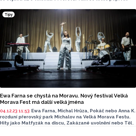
koná Velká Morava Fest, a to už v sobotu 13. července.
Tipy
Ewa Farna se chystá na Moravu. Nový festival Velká
Morava Fest má další velká jména
04.12.23 11:53
Ewa Farna, Michal Hrůza, Pokáč nebo Anna K.
rozduní přerovský park Michalov na Velká Morava Festu.
Hity jako Matfyzák na discu, Zakázané uvolnění nebo Tělo
sice zazní až v sobotu 13. července, ale vstupenky
Seriály
se prodávají už teď. Napište Ježíškovi o nejlepší dárek,