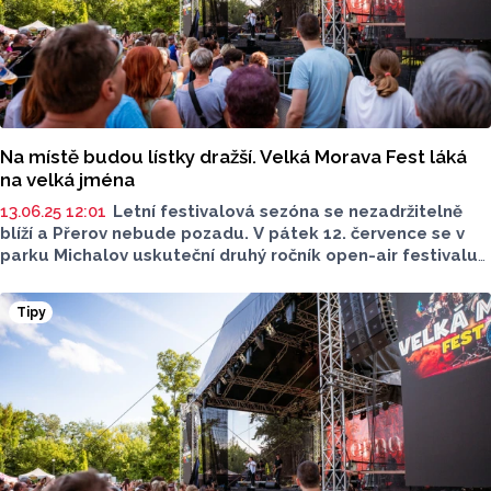
Na místě budou lístky dražší. Velká Morava Fest láká
na velká jména
13.06.25 12:01
Letní festivalová sezóna se nezadržitelně
blíží a Přerov nebude pozadu. V pátek 12. července se v
parku Michalov uskuteční druhý ročník open-air festivalu
Velká Morava Fest. Pořadatelé slibují silný hudební
zážitek a lákají na známá jména české a slovenské
Tipy
hudební scény.