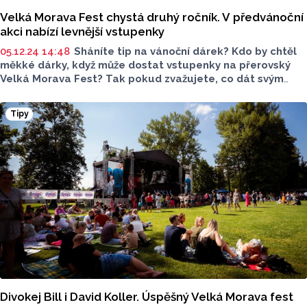
Velká Morava Fest chystá druhý ročník. V předvánoční
akci nabízí levnější vstupenky
05.12.24 14:48
Sháníte tip na vánoční dárek? Kdo by chtěl
měkké dárky, když může dostat vstupenky na přerovský
Velká Morava Fest? Tak pokud zvažujete, co dát svým
blízkým, možná je tento tip právě pro vás. Přerovský
festival láká na hvězdná jména a výhodnou cenu lístku.
Tipy
Divokej Bill i David Koller. Úspěšný Velká Morava fest