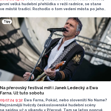
první velká hudební přehlídka v režii radnice, se stane
ve městě tradicí. Rozhodlo o tom vedení města po jeho
nultém ročníku, který se uskutečnil uplynulý víkend
v historickém parku Michalov a účastnilo se ho téměř
Tipy
3 tisíce lidí. Náklady na festival vyšly na zhruba čtyři
miliony korun, část se vrátila ve vstupném. Další ročník
bude příští rok 12. července, řekli novinářům zástupci
města.
Na přerovský festival míří i Janek Ledecký a Ewa
Farna. Už tuto sobotu
09.07.24 9:32
Ewa Farna, Pokáč, nebo slovenští No Name?
Nejznámější hvězdy československé hudební scény
se sejdou už o víkendu v Přerově. Tam se letos poprvé