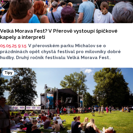
Velká Morava Fest? V Přerově vystoupí špičkové
kapely a interpreti
05.05.25 9:15
V přerovském parku Michalov se o
prázdninách opět chystá festival pro milovníky dobré
hudby. Druhý ročník festivalu Velká Morava Fest
se uskuteční 12. července. A pořadatelé připravili
nadupaný line-up.
Tipy