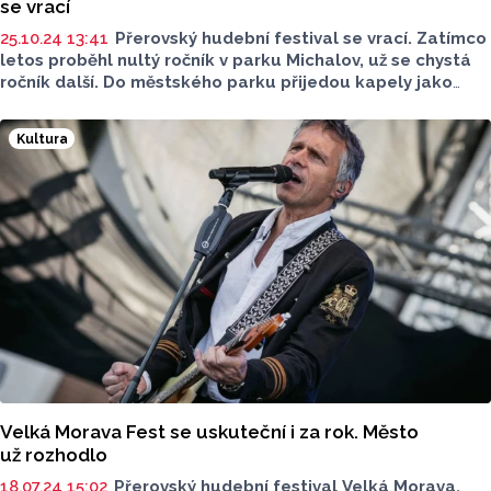
se vrací
25.10.24 13:41
Přerovský hudební festival se vrací. Zatímco
letos proběhl nultý ročník v parku Michalov, už se chystá
ročník další. Do městského parku přijedou kapely jako
Divokej Bill, Jelen, nebo Xindl X. A termín? Bude to 12.
červenec.
Kultura
Velká Morava Fest se uskuteční i za rok. Město
už rozhodlo
18.07.24 15:02
Přerovský hudební festival Velká Morava,