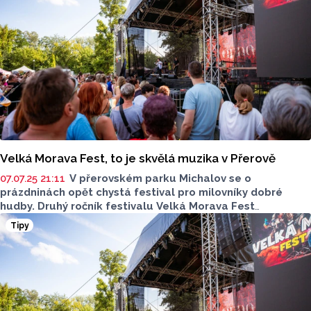
Velká Morava Fest, to je skvělá muzika v Přerově
07.07.25 21:11
V přerovském parku Michalov se o
prázdninách opět chystá festival pro milovníky dobré
hudby. Druhý ročník festivalu Velká Morava Fest
se uskuteční v sobotu 12. července. A pořadatelé připravili
Tipy
nadupaný line-up.