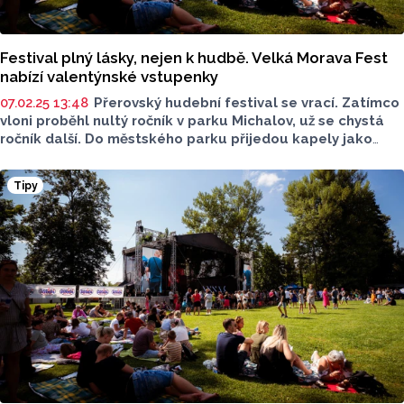
Festival plný lásky, nejen k hudbě. Velká Morava Fest
nabízí valentýnské vstupenky
07.02.25 13:48
Přerovský hudební festival se vrací. Zatímco
vloni proběhl nultý ročník v parku Michalov, už se chystá
ročník další. Do městského parku přijedou kapely jako
Divokej Bill, Jelen, nebo Xindl X. A termín? Bude to 12.
červenec.
Tipy