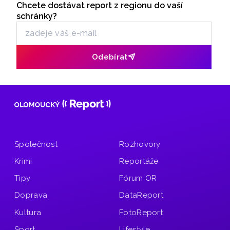
Chcete dostávat report z regionu do vaší
Odběr newsletteru
Vánoční vstupenku na festival Velká Morava Fest.
schránky?
Odebírat
Společnost
Rozhovory
Krimi
Reportáže
Tipy
Fórum OR
Doprava
DataReport
Kultura
FotoReport
Sport
Lifestyle