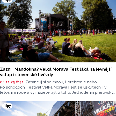
Tipy
Zazní i Mandolína? Velká Morava Fest láká na levnější
vstup i slovenské hvězdy
04.11.25 8:41
Zatancuj si so mnou, Horehronie nebo
Po schodoch. Festival Velká Morava Fest se uskuteční i v
letošním roce a vy můžete být u toho. Jednodenní přerovský
festival se koná v parku Michalov 11. července 2026.
A přitáhne nejen slovenské hvězdy.
Tipy