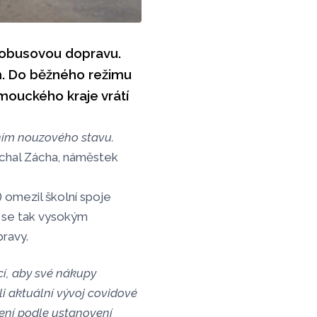
tobusovou dopravu.
m. Do běžného režimu
ouckého kraje vrátí
ním nouzového stavu.
chal Zácha, náměstek
omezil školní spoje
l se tak vysokým
ravy.
cí, aby své nákupy
i aktuální vývoj covidové
není podle ustanovení