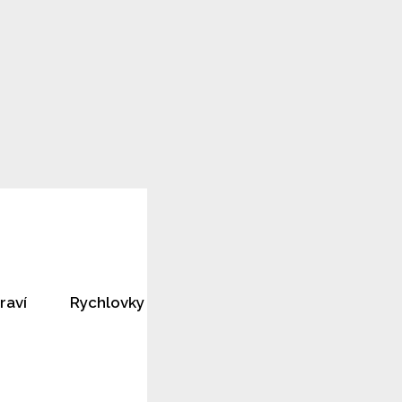
raví
Rychlovky
Horoskopy
Rozhovory