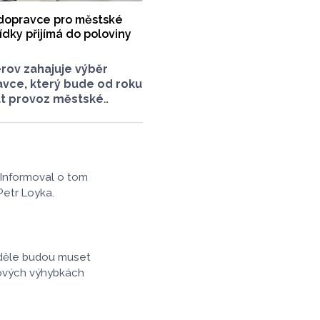
dopravce pro městské
dky přijímá do poloviny
rov zahajuje výběr
vce, který bude od roku
at provoz městské
opravy. O vypsání
zky na své srpnové
li radní. Smlouva
dopravcem bude
set let a zajistí
 Informoval o tom
lužnost města nad
Petr Loyka.
lních linek
ch Olomouckým krajem.
neděle budou muset
nových výhybkách