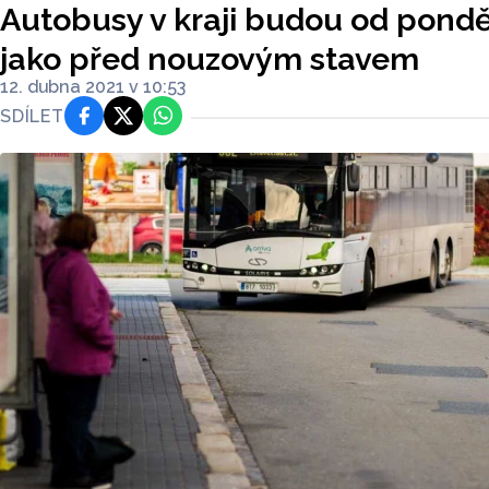
Autobusy v kraji budou od ponděl
jako před nouzovým stavem
12. dubna 2021 v 10:53
SDÍLET
Facebook
Platforma X
WhatsApp