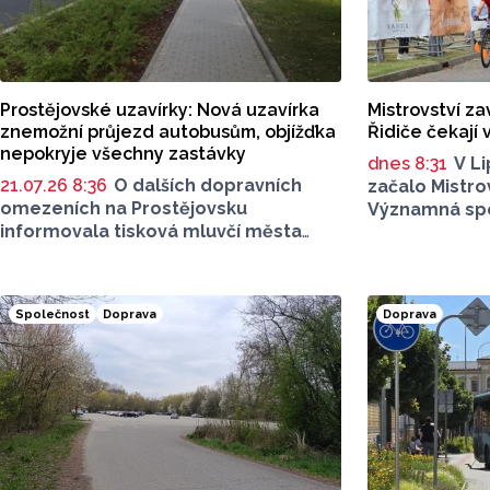
Prostějovské uzavírky: Nová uzavírka
Mistrovství zav
znemožní průjezd autobusům, objížďka
Řidiče čekají
nepokryje všechny zastávky
dnes 8:31
V L
21.07.26 8:36
O dalších dopravních
začalo Mistro
omezeních na Prostějovsku
Významná spo
informovala tisková mluvčí města
však nese ta
Alena Vrtalová na webových
omezení. Ol
stránkách. Jednat se má o uzavírku
vás stručný p
dvou silnic, jedná se o komunikaci
místech si dá
Společnost
Doprava
Doprava
v Tištíně a komunikaci ve Služíně
i ulice Krokova, Česká a Ruská. Nově
začíná také uzavírka silnice II/367.
Máme pro vás přehled dopravních
informací.