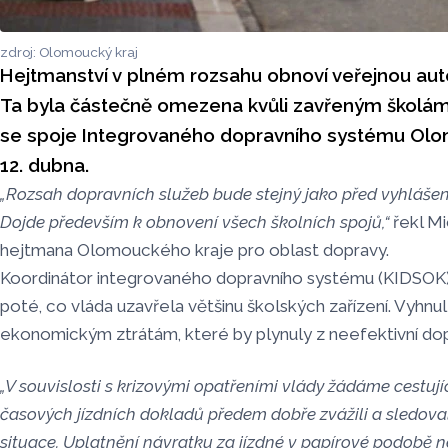
zdroj: Olomoucký kraj
Hejtmanství v plném rozsahu obnoví veřejnou au
Ta byla částečně omezena kvůli zavřeným školá
se spoje Integrovaného dopravního systému Olom
12. dubna.
„Rozsah dopravních služeb bude stejný jako před vyhláše
Dojde především k obnovení všech školních spojů,“
řekl Mi
hejtmana Olomouckého kraje pro oblast dopravy.
Koordinátor integrovaného dopravního systému (KIDSOK) 
poté, co vláda uzavřela většinu školských zařízení. Vyhnu
ekonomickým ztrátám, které by plynuly z neefektivní dop
„V souvislosti s krizovými opatřeními vlády žádáme cestují
časových jízdních dokladů předem dobře zvážili a sledoval
situace. Uplatnění návratku za jízdné v papírové podobě 