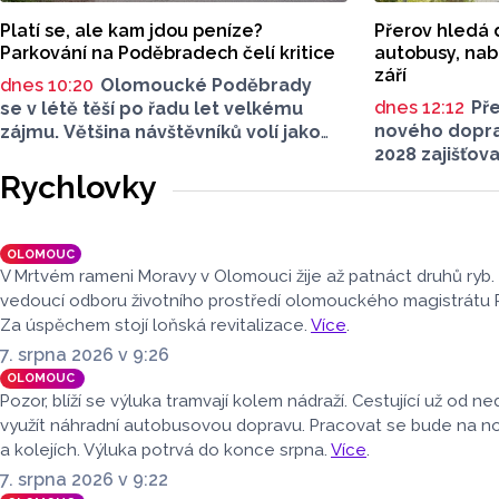
Platí se, ale kam jdou peníze?
Přerov hledá 
Parkování na Poděbradech čelí kritice
autobusy, nabí
září
dnes 10:20
Olomoucké Poděbrady
dnes 12:12
Pře
se v létě těší po řadu let velkému
nového dopra
zájmu. Většina návštěvníků volí jako
2028 zajišťov
dopravu na místo jízdu autem. Právě
autobusové d
parkování na Poděbradech je mnoho
Rychlovky
veřejné zaká
let tématem, které mezi veřejností
schůzi rozhod
rezonuje. Na konci června vznikla
s vybraným 
na Facebooku stránka s názvem
OLOMOUC
uzavřena na de
Poděbrady bez závor a nelegálního
V Mrtvém rameni Moravy v Olomouci žije až patnáct druhů ryb.
dopravní obs
parkovného, která upozorňuje
vedoucí odboru životního prostředí olomouckého magistrátu 
rámec regioná
na nevyhovujcí situaci s parkováním
Za úspěchem stojí loňská revitalizace.
Více
.
objednávaný
u oblíbeného olomouckého letoviska.
7. srpna 2026 v 9:26
Za iniciativou stojí zastupitel města
OLOMOUC
Olomouce, na jeho přání nebudeme
Pozor, blíží se výluka tramvají kolem nádraží. Cestující už od 
uvádět jeho identitu.
využít náhradní autobusovou dopravu. Pracovat se bude na 
a kolejích. Výluka potrvá do konce srpna.
Více
.
7. srpna 2026 v 9:22