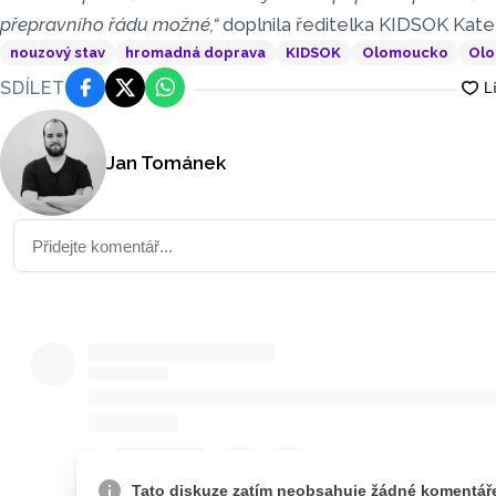
přepravního řádu možné,“
doplnila ředitelka KIDSOK Kate
nouzový stav
hromadná doprava
KIDSOK
Olomoucko
Olo
SDÍLET
Facebook
Platforma X
WhatsApp
Jan Tománek