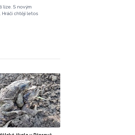
í lize. S novým
ráči chtějí letos