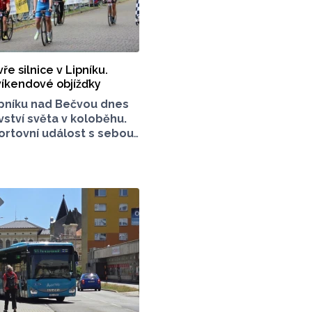
ře silnice v Lipníku.
 víkendové objížďky
ipníku nad Bečvou dnes
vství světa v koloběhu.
rtovní událost s sebou
ké řadu dopravních
omoucký Report má pro
řehled. Na kterých
t pozor?