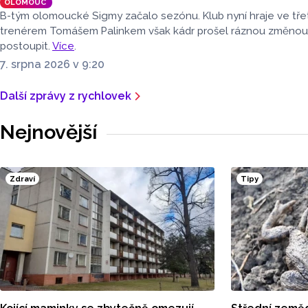
OLOMOUC
B-tým olomoucké Sigmy začalo sezónu. Klub nyní hraje ve třet
trenérem Tomášem Palinkem však kádr prošel ráznou změnou. H
postoupit.
Více
.
7. srpna 2026 v 9:20
Další zprávy z rychlovek
Nejnovější
Zdraví
Tipy