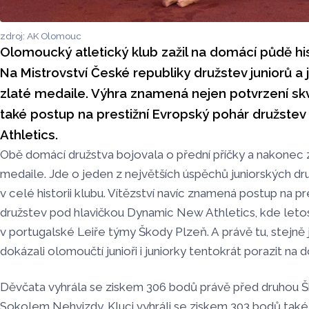
zdroj: AK Olomouc
Olomoucký atletický klub zažil na domácí půdě hi
Na Mistrovství České republiky družstev juniorů a 
zlaté medaile. Výhra znamená nejen potvrzení skv
také postup na prestižní Evropský pohár družst
Athletics.
Obě domácí družstva bojovala o přední příčky a nakonec 
medaile. Jde o jeden z největších úspěchů juniorských 
v celé historii klubu. Vítězství navíc znamená postup na p
družstev pod hlavičkou Dynamic New Athletics, kde letos
v portugalské Leiře týmy Škody Plzeň. A právě tu, stejně 
dokázali olomoučtí junioři i juniorky tentokrát porazit na
Děvčata vyhrála se ziskem 306 bodů právě před druhou Š
Sokolem Nehvizdy. Kluci vyhráli se ziskem 303 bodů také