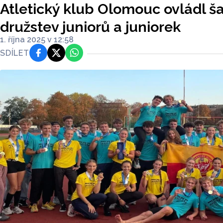
Atletický klub Olomouc ovládl 
družstev juniorů a juniorek
1. října 2025 v 12:58
SDÍLET
Facebook
Platforma X
WhatsApp