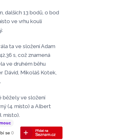
n, dalších 13 bodů, o bod
sto ve vrhu koulí
ý.
ála ta ve složení Adam
 42.36 s, což znamená
ěla ve druhém běhu
er Dávid, Mikoláš Kotek,
.
é běžely ve složení
ý (4. místo) a Albert
 místo).
omouc