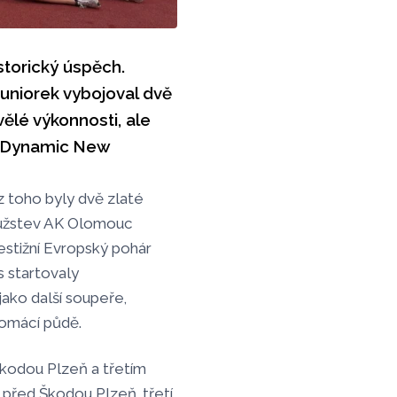
storický úspěch.
juniorek vybojoval dvě
ělé výkonnosti, ale
ev Dynamic New
z toho byly dvě zlaté
družstev AK Olomouc
restižní Evropský pohár
 startovaly
jako další soupeře,
 domácí půdě.
kodou Plzeň a třetím
 před Škodou Plzeň, třetí