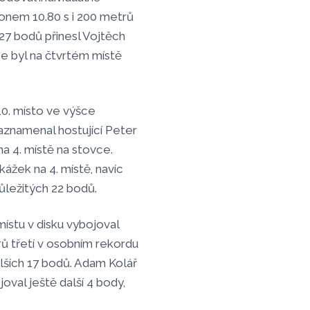
konem 10.80 s i 200 metrů
27 bodů přinesl Vojtěch
ce byl na čtvrtém místě
 10. místo ve výšce
aznamenal hostující Peter
na 4. místě na stovce.
kážek na 4. místě, navíc
důležitých 22 bodů.
ístu v disku vybojoval
ů třetí v osobním rekordu
lších 17 bodů. Adam Kolář
oval ještě další 4 body,