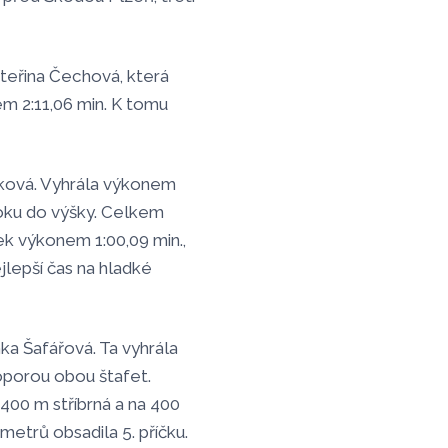
ateřina Čechová, která
m 2:11,06 min. K tomu
ková. Vyhrála výkonem
koku do výšky. Celkem
ek výkonem 1:00,09 min.,
jlepší čas na hladké
ka Šafářová. Ta vyhrála
 oporou obou štafet.
 400 m stříbrná a na 400
metrů obsadila 5. příčku.