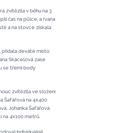
 zvítězila v běhu na 3
pší čas na půlce, a Ivana
stě a na stovce získala
 přidala deváté místo
 Hana Skácelová zase
lu se třemi body
ouc zvítězila ve složení
ka Šafářová na 4x400
ová, Johanka Šafářová,
tí na 4x100 metrů.
odoval individuálně