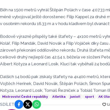
Běh na 1500 metrů vyhrál Štěpán Polách v čase 4:07,33 mi
méně vybojoval ještě dorostenec Filip Kappel za druhé mí
v osobním rekordu 16.33 m a v hodu kladivem byl dvanáct
Bodově výrazně přispěly také štafety – 4x100 metrů vyhr
Kolář, Filip Mandák, David Novák a Filip Vojáček díky času
zároveň překonání oddílového rekordu. Druhá štafeta m
celkově druhý nejlepší čas 42.54 s, běžela ve složení Pet
Albert Kotyza a Leonard Losík. Kluci tak vyběhali 24 bodů
Dalších 14 bodů pak získaly štafety na 4x400 metrů, kter
Vojtěch Herinek, David Novák, Štěpán Polách, Šimon Spurn
Kotyza, Leonard Losík, Tomáš Řezníček a Tobiáš Toman (8.
Mistrovství České republiky
Atletika
junioři
sport
AK Ol
SDÍLET
Facebook
Platforma X
WhatsApp