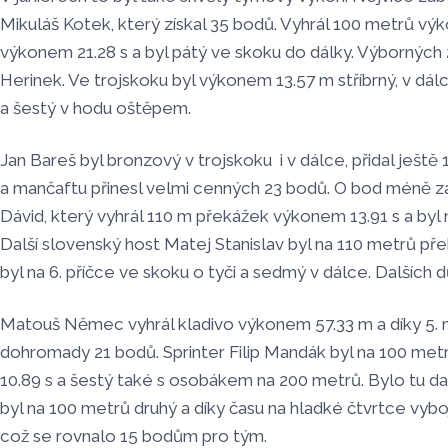
Mikuláš Kotek, který získal 35 bodů. Vyhrál 100 metrů vý
výkonem 21.28 s a byl pátý ve skoku do dálky. Výborných 
Herinek. Ve trojskoku byl výkonem 13.57 m stříbrný, v dál
a šestý v hodu oštěpem.
Jan Bareš byl bronzový v trojskoku
i v dálce, přidal ještě
a mančaftu přinesl velmi cenných 23 bodů. O bod méně z
Dávid, který vyhrál 110 m překážek výkonem 13.91 s a byl 
Další slovenský host Matej Stanislav byl na 110 metrů pře
byl na 6. příčce ve skoku o tyči a sedmý v dálce. Dalších 
Matouš Němec vyhrál kladivo výkonem 57.33 m a díky 5. m
dohromady 21 bodů. Sprinter Filip Mandák byl na 100 metr
10.89 s a šestý také s osobákem na 200 metrů. Bylo tu da
byl na 100 metrů druhý a díky času na hladké čtvrtce vyboj
což se rovnalo 15 bodům pro tým.