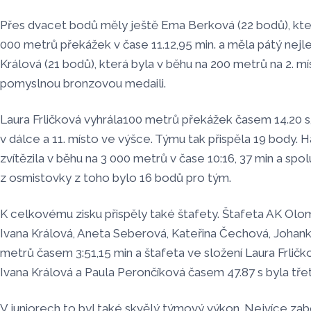
Přes dvacet bodů měly ještě Ema Berková (22 bodů), která
000 metrů překážek v čase 11.12,95 min. a měla pátý nejle
Králová (21 bodů), která byla v běhu na 200 metrů na 2. mí
pomyslnou bronzovou medaili.
Laura Frličková vyhrála100 metrů překážek časem 14.20 s,
v dálce a 11. místo ve výšce. Týmu tak přispěla 19 body.
zvítězila v běhu na 3 000 metrů v čase 10:16, 37 min a spo
z osmistovky z toho bylo 16 bodů pro tým.
K celkovému zisku přispěly také štafety. Štafeta AK Olom
Ivana Králová, Aneta Seberová, Kateřina Čechová, Johan
metrů časem 3:51,15 min a štafeta ve složení Laura Frličk
Ivana Králová a Paula Perončíková časem 47.87 s byla tře
V juniorech to byl také skvělý týmový výkon. Nejvíce zab