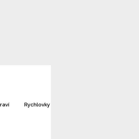
raví
Rychlovky
Horoskopy
Rozhovory