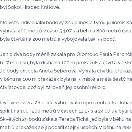
byl Sokol Hradec Králové.
Největší individuální bodový zisk přinesla týmu juniorek K
vyhrála 400 metrů v čase 54.07 s a běh na 800 metrů čase
byla čtvrtá na 200 metrů a vybojovala tak 35 bodů.
Jen o dva body méně získala pro Olomouc Paula Perončí
6.17 m dálku, byla druhá na 100 m překážek a čtvrtá ve s
30 body přispěla Aneta Seberová. Vyhrála čtvrtku překáž
v běhu na 100 m překážek byla na 3. místě a měla šestý ne
čtyřstovce, což byl zároveň její osobní rekord.
Dvě vítězství a 26 bodů vybojovala reprezentantka Johan
sprint na 100 i 200 metrů v časech 12.17 s a 24.07 s a byla
Skvělých 29 bodů získala Tereza Tichá, jež byla v běhu na
metrů překážek se jí podařil stejný úspěch. V běhu na 200 