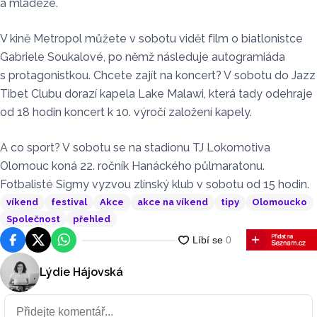
a mládeže.
V kině Metropol můžete v sobotu vidět film o biatlonistce
Gabriele Soukalové, po němž následuje autogramiáda
s protagonistkou. Chcete zajít na koncert? V sobotu do Jazz
Tibet Clubu dorazí kapela Lake Malawi, která tady odehraje
od 18 hodin koncert k 10. výročí založení kapely.
A co sport? V sobotu se na stadionu TJ Lokomotiva
Olomouc koná 22. ročník Hanáckého půlmaratonu.
Fotbalisté Sigmy vyzvou zlínský klub v sobotu od 15 hodin.
víkend
festival
Akce
akce na víkend
tipy
Olomoucko
Společnost
přehled
Facebook
Platforma X
WhatsApp
Lýdie Hájovská