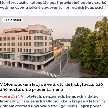
Monitorovacího kalendáře 2026 pravidelné odběry vzorků
vody na dvou tradičně sledovaných přírodních koupacích
lokalitách v Olomouckém kraji – ve Vodní nádrži Plumlov
(VN Plumlov) a v Koupací oblasti Poděbrady (KO
Společnost
Poděbrady). Monitoring byl proveden Krajskou
hygienickou stanicí Olomouckého kraje (KHS)
ve spolupráci se Zdravotním ústavem se sídlem v Ostravě,
Centrem hygienických laboratoří v Olomouci.
V Olomouckém kraji se ve 2. čtvrtletí ubytovalo 220
430 hostů, o 1,2 procenta méně
včera 13:13
V hotelech, penzionech, kempech a dalších
hromadných zařízeních v Olomouckém kraji se v letošním
druhém čtvrtletí ubytovalo 220 430 hostů. Jejich počet