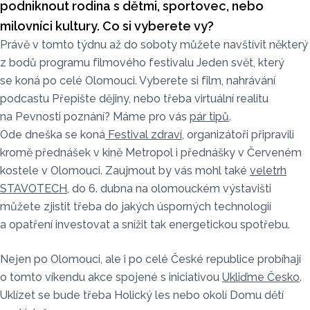
podniknout rodina s dětmi, sportovec, nebo
milovníci kultury. Co si vyberete vy?
Právě v tomto týdnu až do soboty můžete navštívit některý
z bodů programu filmového festivalu Jeden svět, který
se koná po celé Olomouci. Vyberete si film, nahrávání
podcastu Přepište dějiny, nebo třeba virtuální realitu
na Pevnosti poznání? Máme pro vás
pár tipů
.
Ode dneška se koná
Festival zdraví
, organizátoři připravili
kromě přednášek v kině Metropol i přednášky v Červeném
kostele v Olomouci. Zaujmout by vás mohl také
veletrh
STAVOTECH
, do 6. dubna na olomouckém výstavišti
můžete zjistit třeba do jakých úsporných technologií
a opatření investovat a snížit tak energetickou spotřebu.
Nejen po Olomouci, ale i po celé České republice probíhají
o tomto víkendu akce spojené s iniciativou
Ukliďme Česko
.
Uklízet se bude třeba Holický les nebo okolí Domu dětí