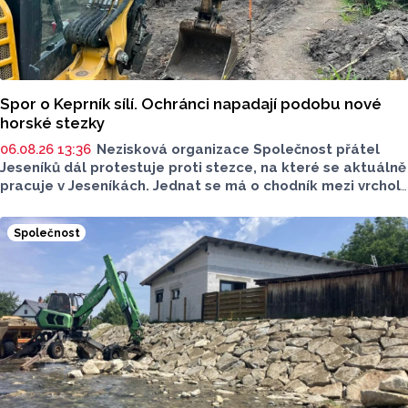
Spor o Keprník sílí. Ochránci napadají podobu nové
horské stezky
06.08.26 13:36
Nezisková organizace Společnost přátel
Jeseníků dál protestuje proti stezce, na které se aktuálně
pracuje v Jeseníkách. Jednat se má o chodník mezi vrcholy
Šerák a Keprník, které turisté hojně vyhledávají. Stavbou
chodníku se podle odborníků příroda jen poškodí, chodník
Společnost
mezi vrcholy podle nich není nutný.