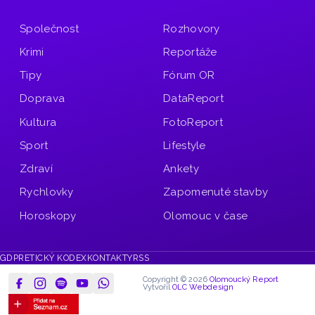
Společnost
Rozhovory
Krimi
Reportáže
Tipy
Fórum OR
Doprava
DataReport
Kultura
FotoReport
Sport
Lifestyle
Zdraví
Ankety
Rychlovky
Zapomenuté stavby
Horoskopy
Olomouc v čase
GDPR
ETICKÝ KODEX
KONTAKTY
RSS
Copyright © 2026
Olomoucký Report
Vytvořil
OLC Webdesign