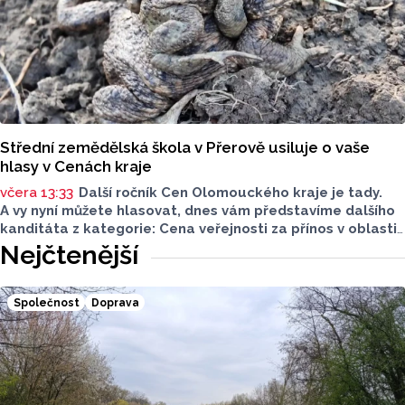
Střední zemědělská škola v Přerově usiluje o vaše
hlasy v Cenách kraje
včera 13:33
Další ročník Cen Olomouckého kraje je tady.
A vy nyní můžete hlasovat, dnes vám představíme dalšího
kanditáta z kategorie: Cena veřejnosti za přínos v oblasti
životního prostředí. Toto je Střední zemědělská škola
Nejčtenější
v Přerově, která má nominaci v kategorii: Významný počin
v ochraně životního prostředí - právnická osoba.
Společnost
Doprava