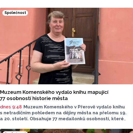
meziročně klesl o 1,2 procenta. Podle statistik však
přibylo ubytovaných cizinců, kterých bylo 45 548,
Společnost
meziročně o 9,1 procenta více. Naopak domácích hostů
v regionu ubylo, kraj v tomto období navštívilo 174 882
turistů, což bylo meziročně o 3,6 procenta méně. Celkový
počet přenocování v kraji klesl o 4,7 procenta. Údaje
dnes zveřejnil Český statistický úřad (ČSÚ).
Muzeum Komenského vydalo knihu mapující
77 osobností historie města
dnes 9:48
Muzeum Komenského v Přerově vydalo knihu
s netradičním pohledem na dějiny města na přelomu 19.
a 20. století. Obsahuje 77 medailonků osobností, které
se na jeho rozvoji významně podílely. Jejich životní příběhy
jsou doplněny dobovými snímky. Podle autorky publikace