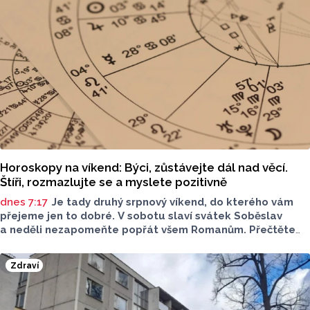
Horoskopy na víkend: Býci, zůstávejte dál nad věcí.
Štíři, rozmazlujte se a myslete pozitivně
dnes 7:17
Je tady druhý srpnový víkend, do kterého vám
přejeme jen to dobré. V sobotu slaví svátek Soběslav
a neděli nezapomeňte popřát všem Romanům. Přečtěte
si svůj horoskop a mějte pěkný víkend.
Zdraví