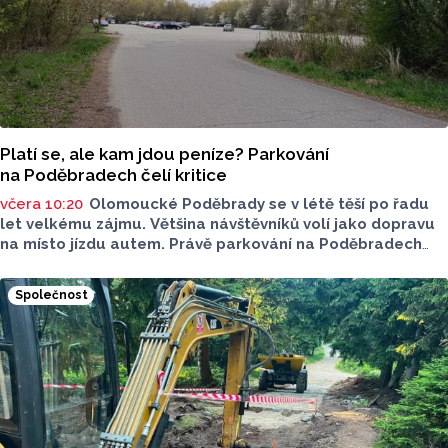
Platí se, ale kam jdou peníze? Parkování
na Poděbradech čelí kritice
včera 10:20
Olomoucké Poděbrady se v létě těší po řadu
let velkému zájmu. Většina návštěvníků volí jako dopravu
na místo jízdu autem. Právě parkování na Poděbradech
je mnoho let tématem, které mezi veřejností rezonuje.
Na konci června vznikla na Facebooku stránka s názvem
Společnost
Poděbrady bez závor a nelegálního parkovného, která
upozorňuje na nevyhovujcí situaci s parkováním
u oblíbeného olomouckého letoviska. Za iniciativou stojí
zastupitel města Olomouce, na jeho přání nebudeme
uvádět jeho identitu.