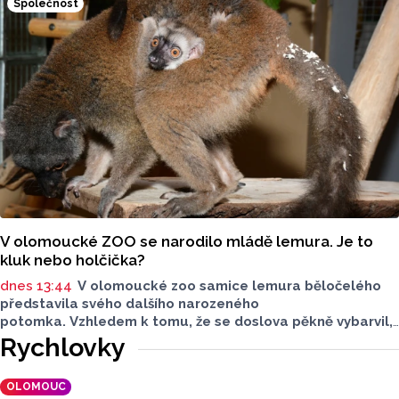
Společnost
Šárky Krákorové Pajůrkové tomu předcházelo 13 let
pátrání po jejich osudech. Kniha vychází u příležitosti
letošního 770. výročí povýšení Přerova na královské město,
sdělila ČTK mluvčí radnice Lenka Chalupová.
V olomoucké ZOO se narodilo mládě lemura. Je to
kluk nebo holčička?
dnes 13:44
V olomoucké zoo samice lemura běločelého
představila svého dalšího narozeného
potomka. Vzhledem k tomu, že se doslova pěkně vybarvil,
je téměř jisté, že se jedná o samce. Samice totiž bývají
Rychlovky
hnědé, případně hnědošedé, zato samci se pyšní bílým
zbarvením hlavy.
OLOMOUC