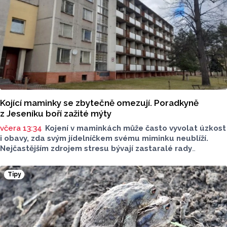
Kojící maminky se zbytečně omezují. Poradkyně
z Jeseníku boří zažité mýty
včera 13:34
Kojení v maminkách může často vyvolat úzkost
i obavy, zda svým jídelníčkem svému miminku neublíží.
Nejčastějším zdrojem stresu bývají zastaralé rady
o nutnosti radikálního omezování jídelníčku, vyhýbání
se nadýmavým potravinám nebo preventivnímu vyřazování
Tipy
alergenů. Mýty o stravě při kojení boří laktační poradkyně
z Jeseníku.