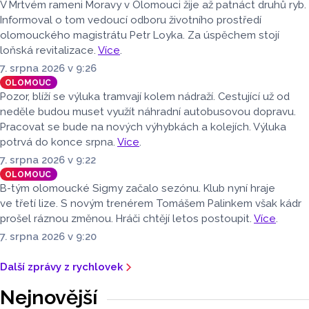
V Mrtvém rameni Moravy v Olomouci žije až patnáct druhů ryb.
Informoval o tom vedoucí odboru životního prostředí
olomouckého magistrátu Petr Loyka. Za úspěchem stojí
loňská revitalizace.
Více
.
7. srpna 2026 v 9:26
OLOMOUC
Pozor, blíží se výluka tramvají kolem nádraží. Cestující už od
neděle budou muset využít náhradní autobusovou dopravu.
Pracovat se bude na nových výhybkách a kolejích. Výluka
potrvá do konce srpna.
Více
.
7. srpna 2026 v 9:22
OLOMOUC
B-tým olomoucké Sigmy začalo sezónu. Klub nyní hraje
ve třetí lize. S novým trenérem Tomášem Palinkem však kádr
prošel ráznou změnou. Hráči chtějí letos postoupit.
Více
.
7. srpna 2026 v 9:20
Další zprávy z rychlovek
Nejnovější