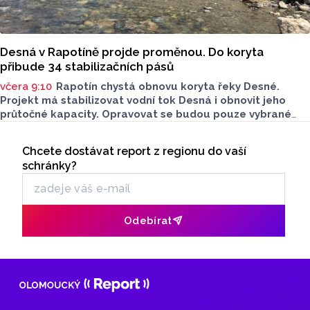
Desná v Rapotíně projde proměnou. Do koryta
přibude 34 stabilizačních pásů
včera 9:10
Rapotín chystá obnovu koryta řeky Desné.
Projekt má stabilizovat vodní tok Desná i obnovit jeho
průtočné kapacity. Opravovat se budou pouze vybrané
úseky koryta. Samotná stavba bude rozdělená do šesti
Seriály
samostatných stavebních projektů.
Chcete dostávat report z regionu do vaší
Odběr newsletteru
schránky?
Odebírat