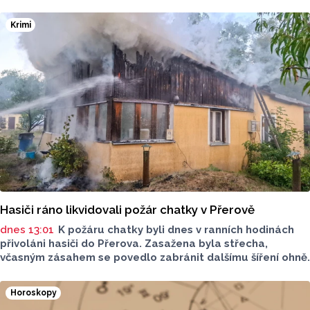
Krimi
Hasiči ráno likvidovali požár chatky v Přerově
dnes 13:01
K požáru chatky byli dnes v ranních hodinách
přivoláni hasiči do Přerova. Zasažena byla střecha,
včasným zásahem se povedlo zabránit dalšímu šíření ohně.
Horoskopy