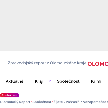
Zpravodajský report z Olomouckého kraje
Aktuálně
Kraj
Společnost
Krimi
Společnost
Olomoucký Report
Společnost
Žijete v zahraničí? Nezapomeňte s
volbě do sněmovny