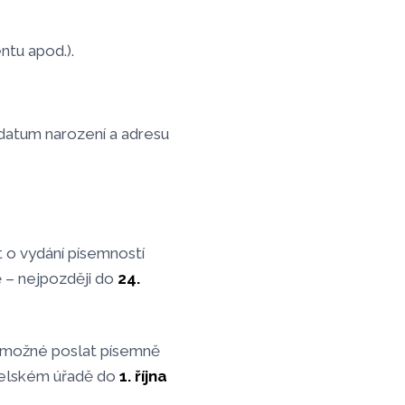
ntu apod.).
 datum narození a adresu
t o vydání písemností
 – nejpozději do
24.
 možné poslat písemně
telském úřadě do
1. října