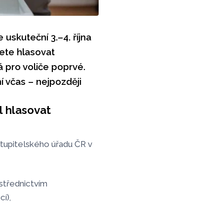
skuteční 3.–4. října
ete hlasovat
 pro voliče poprvé.
í včas – nejpozději
l hlasovat
tupitelského úřadu ČR v
střednictvím
í),