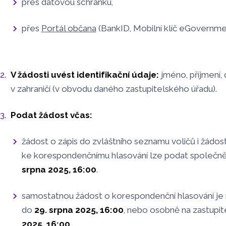
přes datovou schránku,
přes
Portál občana
(BankID, Mobilní klíč eGovernme
V žádosti uvést identifikační údaje:
jméno, příjmení,
v zahraničí (v obvodu daného zastupitelského úřadu).
Podat žádost včas:
žádost o zápis do zvláštního seznamu voličů i žádos
ke korespondenčnímu hlasování lze podat společně
srpna 2025, 16:00
.
samostatnou žádost o korespondenční hlasování je
do
29. srpna 2025, 16:00
, nebo osobně na zastupi
2025, 16:00
.