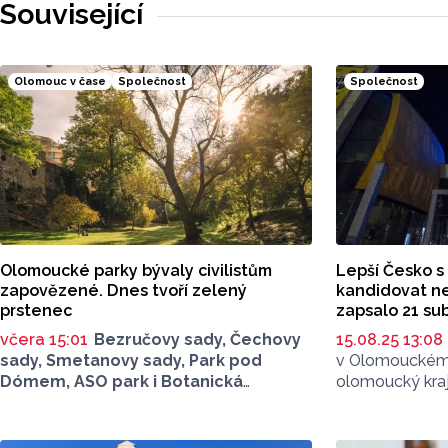
Související
Olomouc v čase
Společnost
Společnost
Olomoucké parky bývaly civilistům
Lepší Česko 
zapovězené. Dnes tvoří zelený
kandidovat ne
prstenec
zapsalo 21 su
včera 15:01
Bezručovy sady, Čechovy
15.08.25 13:08
sady, Smetanovy sady, Park pod
v Olomouckém k
Dómem, ASO park i Botanická
olomoucký kraj
zahrada s Rozáriem. Jak dobře znáte
subjektů. Polit
olomoucké sady a parky? Dnes se v
s mimozemšťan
nich běžně procházíme a kocháme
stáhlo během r