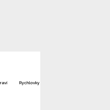
raví
Rychlovky
Horoskopy
Rozhovory