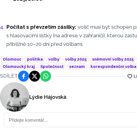
Počítat s převzetím zásilky:
volič musí být schopen p
s hlasovacími lístky (na adrese v zahraničí), kterou zast
přibližně 10–20 dní před volbami.
Olomouc
politika
volby
volby 2025
sněmovní volby 2025
Olomoucký kraj
Společnost
seznam
korespondenční volba
SDÍLET
Facebook
Platforma X
WhatsApp
Lýdie Hájovská