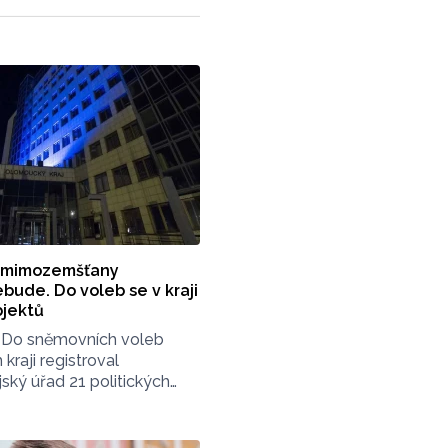
s mimozemšťany
bude. Do voleb se v kraji
bjektů
Do sněmovních voleb
raji registroval
ský úřad 21 politických
ické hnutí ANO lepší Česko
y a občany motoristy
egistračního řízení