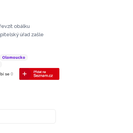
řevzít obálku
upitelský úřad zašle
Olomoucko