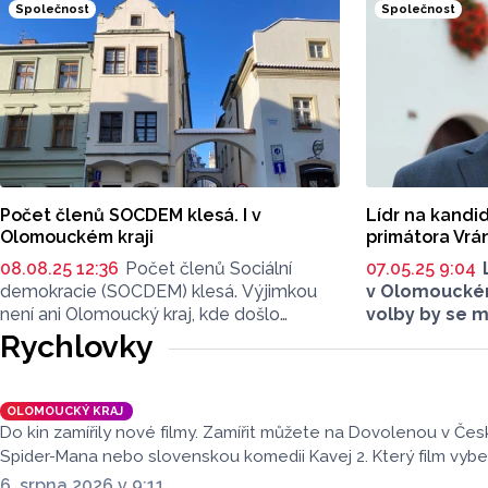
Společnost
Společnost
se krásami, které v nich jsou. Vždy
kandidátní list
tomu tak ale nebylo.
dnes úřad na w
sněmovních vo
přízeň voličů v
20 politických 
méně než volb
volby se letos u
V Olomouckém kr
může být uve
Počet členů SOCDEM klesá. I v
Lídr na kandi
23 kandidátů. L
Olomouckém kraji
primátora Vrá
část politickýc
08.08.25 12:36
Počet členů Sociální
07.05.25 9:04
demokracie (SOCDEM) klesá. Výjimkou
v Olomouckém
není ani Olomoucký kraj, kde došlo
volby by se m
k úbytku členů, jak zjistila redakce
primátor a d
Rychlovky
Reportu.
Vrána. ČTK to 
hnutí, olomo
Okleštěk. Návr
OLOMOUCKÝ KRAJ
v úterý schvá
Do kin zamířily nové filmy. Zamířit můžete na Dovolenou v Čes
sešel se v Př
Spider-Mana nebo slovenskou komedii Kavej 2. Který film vyb
Prechezy, kte
6. srpna 2026 v 9:11