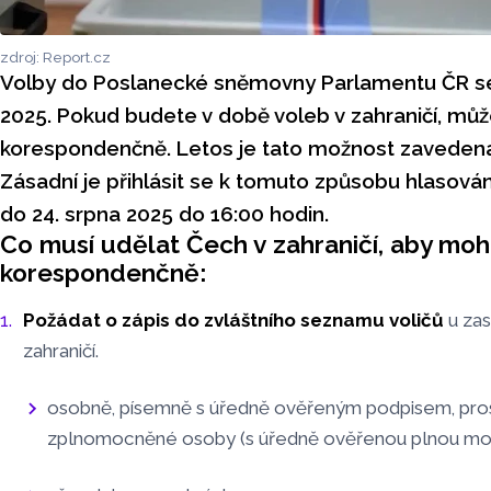
zdroj: Report.cz
Volby do Poslanecké sněmovny Parlamentu ČR se u
2025. Pokud budete v době voleb v zahraničí, můž
korespondenčně. Letos je tato možnost zavedená
Zásadní je přihlásit se k tomuto způsobu hlasován
do 24. srpna 2025 do 16:00 hodin.
Co musí udělat Čech v zahraničí, aby moh
korespondenčně:
Požádat o zápis do zvláštního seznamu voličů
u zas
zahraničí.
osobně, písemně s úředně ověřeným podpisem, pro
zplnomocněné osoby (s úředně ověřenou plnou moc