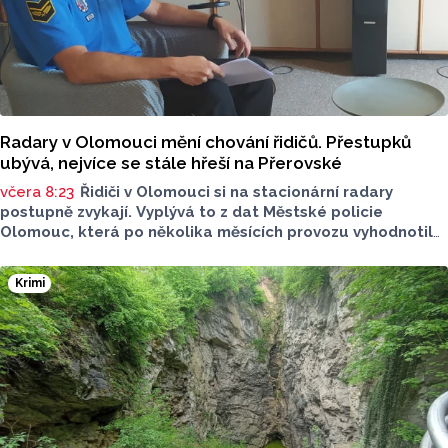
Radary v Olomouci mění chování řidičů. Přestupků
ubývá, nejvíce se stále hřeší na Přerovské
včera 8:23
Řidiči v Olomouci si na stacionární radary
postupně zvykají. Vyplývá to z dat Městské policie
Olomouc, která po několika měsících provozu vyhodnotila
situaci na třech nejnovějších měřicích místech. Počet
zaznamenaných přestupků zde oproti prvním měsícům
Krimi
výrazně klesl, v některých lokalitách až o polovinu.
O dopravě, ale i o případech, která musela Městská
policie Olomouc (MPO) řešit mluvil v pocastu Radia
Metropole s Tomášem Gottwaldem mluvčí MPO Petr
Čunderle.