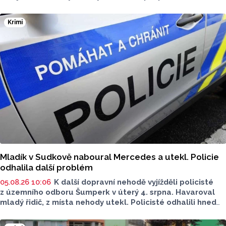
objasnění činu.
Krimi
Mladík v Sudkově naboural Mercedes a utekl. Policie
odhalila další problém
05.08.26 10:06
K další dopravní nehodě vyjížděli policisté
z územního odboru Šumperk v úterý 4. srpna. Havaroval
mladý řidič, z místa nehody utekl. Policisté odhalili hned
několik prohřešků. Proti řidiči zahájili úkony trestního
řízení. Škoda přesáhla 100 tisíc.