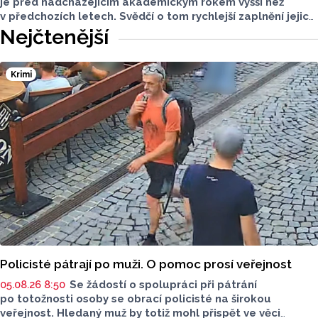
je před nadcházejícím akademickým rokem vyšší než
v předchozích letech. Svědčí o tom rychlejší zaplnění jejich
kapacity. Letošní převis poptávky je asi 15 procent, řekl
Nejčtenější
ČTK mluvčí Univerzity Palackého (UP) v Olomouci Egon
Havrlant. Celková kapacita lůžek na kolejích je letos
zhruba 4300, o dalších přibližně 500 míst se tento počet
Krimi
navýší příští rok po přestavbě bloku kolejí J. L. Fischera,
doplnil mluvčí.
Policisté pátrají po muži. O pomoc prosí veřejnost
05.08.26 8:50
Se žádostí o spolupráci při pátrání
po totožnosti osoby se obrací policisté na širokou
veřejnost. Hledaný muž by totiž mohl přispět ve věci