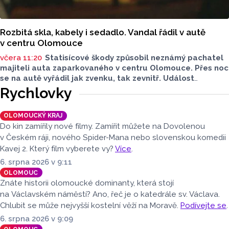
Rozbitá skla, kabely i sedadlo. Vandal řádil v autě
v centru Olomouce
včera 11:20
Statisícové škody způsobil neznámý pachatel
majiteli auta zaparkovaného v centru Olomouce. Přes noc
se na autě vyřádil jak zvenku, tak zevnitř. Událost
vyšetřovali olomoučtí policisté a v ranních hodinách o ní
Rychlovky
informovala tisková mluvčí Marie Šafářová. Pachateli
hrozí i vězení.
OLOMOUCKÝ KRAJ
Do kin zamířily nové filmy. Zamířit můžete na Dovolenou
v Českém ráji, nového Spider-Mana nebo slovenskou komedii
Kavej 2. Který film vyberete vy?
Více
.
6. srpna 2026 v 9:11
OLOMOUC
Znáte historii olomoucké dominanty, která stojí
na Václavském náměstí? Ano, řeč je o katedrále sv. Václava.
Chlubit se může nejvyšší kostelní věží na Moravě.
Podívejte se
.
6. srpna 2026 v 9:09