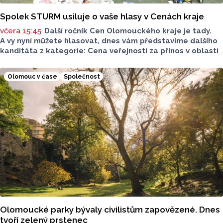
Spolek STURM usiluje o vaše hlasy v Cenách kraje
včera 15:45
Další ročník Cen Olomouckého kraje je tady.
A vy nyní můžete hlasovat, dnes vám představíme dalšího
kanditáta z kategorie: Cena veřejnosti za přínos v oblasti
životního prostředí. Toto je Spolek STURM, nominován
v kategorii: Významný počin v ochraně životního prostředí -
Olomouc v čase
Společnost
právnická osoba.
Olomoucké parky bývaly civilistům zapovězené. Dnes
tvoří zelený prstenec