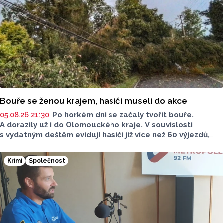
Bouře se ženou krajem, hasiči museli do akce
05.08.26 21:30
Po horkém dni se začaly tvořit bouře.
A dorazily už i do Olomouckého kraje. V souvislosti
s vydatným deštěm evidují hasiči již více než 60 výjezdů,
nejvíce na Šumpersku. Hasičský záchranný sbor (HZS)
Olomouckého kraje o tom informoval na sociálních sítích.
Krimi
Společnost